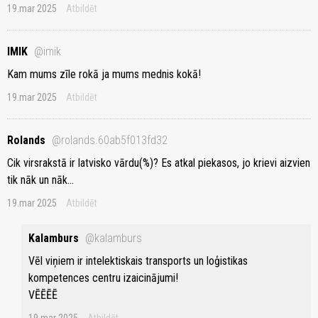
19.mar 2025
Atbildēt
IMIK
@imik
Kam mums zīle rokā ja mums mednis kokā!
19.mar 2025
Atbildēt
Rolands
@rolands.60ab5f013fd32
Cik virsrakstā ir latvisko vārdu(%)? Es atkal piekasos, jo krievi aizvien
tik nāk un nāk...
19.mar 2025
Atbildēt
Kalamburs
@kalamburs
Vēl viņiem ir intelektiskais transports un loģistikas
kompetences centru izaicinājumi!
VĒĒĒĒ