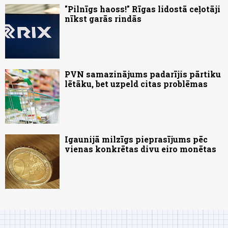
"Pilnīgs haoss!" Rīgas lidostā ceļotāji
nīkst garās rindās
PVN samazinājums padarījis pārtiku
lētāku, bet uzpeld citas problēmas
Igaunijā milzīgs pieprasījums pēc
vienas konkrētas divu eiro monētas