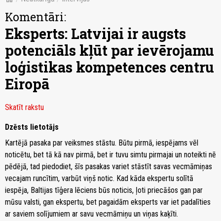
Komentāri:
Eksperts: Latvijai ir augsts
potenciāls kļūt par ievērojamu
loģistikas kompetences centru
Eiropā
Skatīt rakstu
Dzēsts lietotājs
Kartējā pasaka par veiksmes stāstu. Būtu pirmā, iespējams vēl
noticētu, bet tā kā nav pirmā, bet ir tuvu simtu pirmajai un noteikti nē
pēdējā, tad piedodiet, šīs pasakas variet stāstīt savas vecmāmiņas
vecajam runcītim, varbūt viņš notic. Kad kāda ekspertu solītā
iespēja, Baltijas tīģera lēciens būs noticis, ļoti priecāšos gan par
mūsu valsti, gan ekspertu, bet pagaidām eksperts var iet padalīties
ar saviem solījumiem ar savu vecmāmiņu un viņas kaķīti.