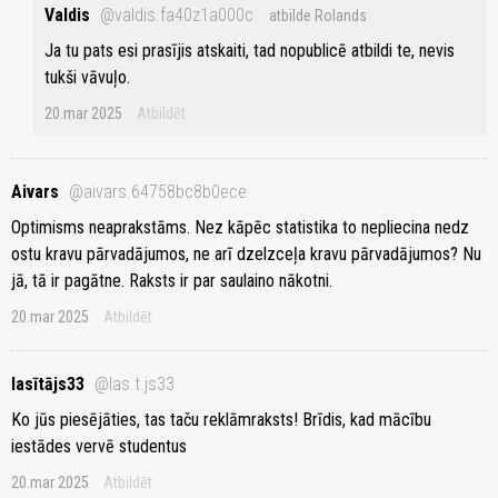
Valdis
@valdis.fa40z1a000c
atbilde Rolands
Ja tu pats esi prasījis atskaiti, tad nopublicē atbildi te, nevis
tukši vāvuļo.
20.mar 2025
Atbildēt
Aivars
@aivars.64758bc8b0ece
Optimisms neaprakstāms. Nez kāpēc statistika to nepliecina nedz
ostu kravu pārvadājumos, ne arī dzelzceļa kravu pārvadājumos? Nu
jā, tā ir pagātne. Raksts ir par saulaino nākotni.
20.mar 2025
Atbildēt
lasītājs33
@las.t.js33
Ko jūs piesējāties, tas taču reklāmraksts! Brīdis, kad mācību
iestādes vervē studentus
20.mar 2025
Atbildēt