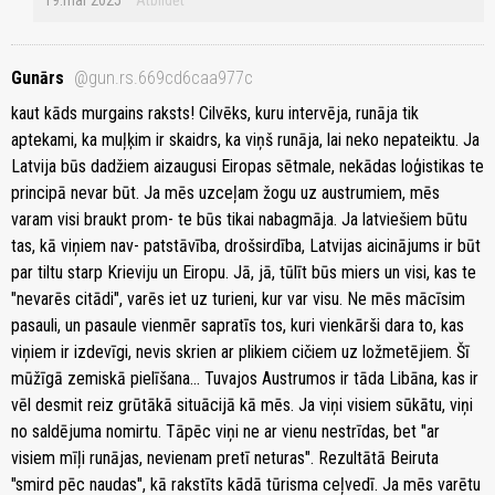
19.mar 2025
Atbildēt
Gunārs
@gun.rs.669cd6caa977c
kaut kāds murgains raksts! Cilvēks, kuru intervēja, runāja tik
aptekami, ka muļķim ir skaidrs, ka viņš runāja, lai neko nepateiktu. Ja
Latvija būs dadžiem aizaugusi Eiropas sētmale, nekādas loģistikas te
principā nevar būt. Ja mēs uzceļam žogu uz austrumiem, mēs
varam visi braukt prom- te būs tikai nabagmāja. Ja latviešiem būtu
tas, kā viņiem nav- patstāvība, drošsirdība, Latvijas aicinājums ir būt
par tiltu starp Krieviju un Eiropu. Jā, jā, tūlīt būs miers un visi, kas te
"nevarēs citādi", varēs iet uz turieni, kur var visu. Ne mēs mācīsim
pasauli, un pasaule vienmēr sapratīs tos, kuri vienkārši dara to, kas
viņiem ir izdevīgi, nevis skrien ar plikiem cičiem uz ložmetējiem. Šī
mūžīgā zemiskā pielīšana... Tuvajos Austrumos ir tāda Libāna, kas ir
vēl desmit reiz grūtākā situācijā kā mēs. Ja viņi visiem sūkātu, viņi
no saldējuma nomirtu. Tāpēc viņi ne ar vienu nestrīdas, bet "ar
visiem mīļi runājas, nevienam pretī neturas". Rezultātā Beiruta
"smird pēc naudas", kā rakstīts kādā tūrisma ceļvedī. Ja mēs varētu