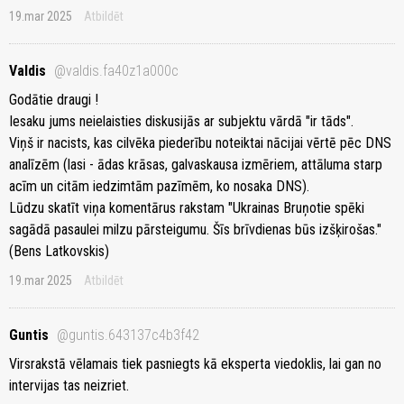
19.mar 2025
Atbildēt
Valdis
@valdis.fa40z1a000c
Godātie draugi !
Iesaku jums neielaisties diskusijās ar subjektu vārdā "ir tāds".
Viņš ir nacists, kas cilvēka piederību noteiktai nācijai vērtē pēc DNS
analīzēm (lasi - ādas krāsas, galvaskausa izmēriem, attāluma starp
acīm un citām iedzimtām pazīmēm, ko nosaka DNS).
Lūdzu skatīt viņa komentārus rakstam "Ukrainas Bruņotie spēki
sagādā pasaulei milzu pārsteigumu. Šīs brīvdienas būs izšķirošas."
(Bens Latkovskis)
19.mar 2025
Atbildēt
Guntis
@guntis.643137c4b3f42
Virsrakstā vēlamais tiek pasniegts kā eksperta viedoklis, lai gan no
intervijas tas neizriet.