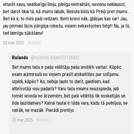
ieturēt savu, neatkarīgu līniju, pilnīgu neitralitāti, nevienu neklausot,
bet darot tikai tā, kā mums labāk, Beiruta būtu kā Preiļi pret mums...
Bet kā ir, to mēs paši redzam. Ibmt krievi nāk, glābjas kas var! Jau,
jau pirmais lācis pārgāja robežu, visiem nekavējoties bēgt! Nu, ja tā,
tad laimīgu sūkāšanu!
20.mar 2025
Atbildēt
Rolands
@rolands.60ab5f013fd32
Bet mums taču ir pašu vēlētāju pašu ievēlēti varturi. Kāpēc
esam aizmirsuši no viņiem prasīt atskaitīties par solījumu
izpildi, kāpēc? Ko, nebija ļauts to darīt, gaidīsim, kad
atbrīvotāji visu padarīs? Varu taču miums neuzspieda, jeb
tomēr ieveda no ārzemēm, bet paši vēlētēji tik noskatījās un
ēda laizīdamies? Katrai tautai ir tāda vara, kādu tā pelnījusi, ne
vairāk, ne mazāk. Pierādi pretējo
20.mar 2025
Atbildēt