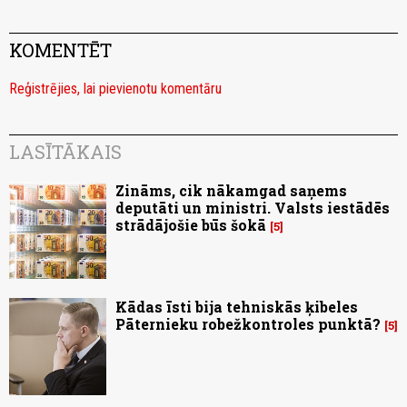
KOMENTĒT
Reģistrējies, lai pievienotu komentāru
LASĪTĀKAIS
Zināms, cik nākamgad saņems
deputāti un ministri. Valsts iestādēs
strādājošie būs šokā
5
Kādas īsti bija tehniskās ķibeles
Pāternieku robežkontroles punktā?
5