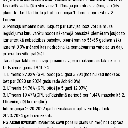
tas radīs vel lielāku slodzi uz 1. Līmeņa piramīdas shēmu, ja kāds
plāno tā darīt tad būtu jābūt arī opcijai 1. Līmeni pārnest uz 2.
Līmeni
2. Penisiju līmenim būtu jākļūst par Latvijas iedzīvotāja mūža
ieguldijumu kuru varētu nodot nākamajā paaudzē piemēram ļaujot to
izmantot kā nabadzības pabalstu piemēram no 55/65 gadiem sākt
izņemt 0.3% mēnesī kas nodrošina ka pamatsumma vairojas un daļu
procentus sākt patērēt
Tagad par faktiem es izgāju cauri savām iemaksām un faktiskais ir
tāds ienesīgums 19.10.24
1. Līmenis 27,02% (GPL pēdējie 5 gadi 3.79%(nezinu kad infekses
bet par 2023 un 2024 gadu rada šobrīd 0%)
2. Līmenis 54,76% (GPL pēdējie 5 gadi 12.07%)
3. Līmenis 19.47%(GPL salīdzināmā periodā par 1.44% mazaka kā 2.
Līmenim, dēļ komisijām)
Informācijai 2020-2022 gada iemaksas ir aptuveni tikpat cik
2023/2024 gadā iemaksāts
PS Aicinu ikvienam izvēlēties savu pensiju plānu un mēģināt saprast