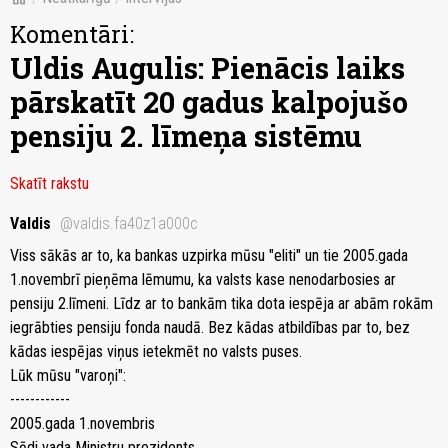
Komentāri:
Uldis Augulis: Pienācis laiks
pārskatīt 20 gadus kalpojušo
pensiju 2. līmeņa sistēmu
Skatīt rakstu
Valdis
@valdis.fa40z1a000c
Viss sākās ar to, ka bankas uzpirka mūsu "eliti" un tie 2005.gada
1.novembrī pieņēma lēmumu, ka valsts kase nenodarbosies ar
pensiju 2.līmeni. Līdz ar to bankām tika dota iespēja ar abām rokām
iegrābties pensiju fonda naudā. Bez kādas atbildības par to, bez
kādas iespējas viņus ietekmēt no valsts puses.
Lūk mūsu "varoņi":
------------
2005.gada 1.novembris
Sēdi vada Ministru prezidents