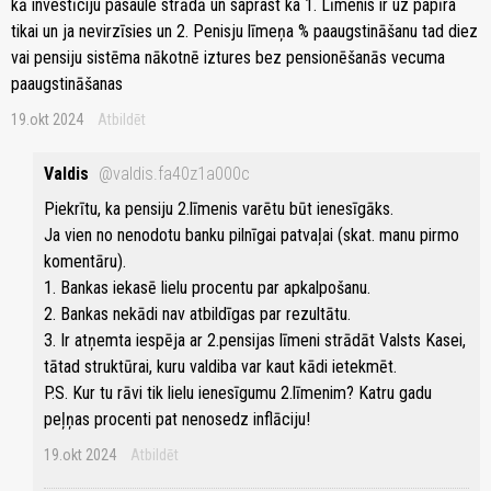
kā investīciju pasaule strādā un saprast ka 1. Līmenis ir uz papīra
tikai un ja nevirzīsies un 2. Penisju līmeņa % paaugstināšanu tad diez
vai pensiju sistēma nākotnē iztures bez pensionēšanās vecuma
paaugstināšanas
19.okt 2024
Atbildēt
Valdis
@valdis.fa40z1a000c
Piekrītu, ka pensiju 2.līmenis varētu būt ienesīgāks.
Ja vien no nenodotu banku pilnīgai patvaļai (skat. manu pirmo
komentāru).
1. Bankas iekasē lielu procentu par apkalpošanu.
2. Bankas nekādi nav atbildīgas par rezultātu.
3. Ir atņemta iespēja ar 2.pensijas līmeni strādāt Valsts Kasei,
tātad struktūrai, kuru valdiba var kaut kādi ietekmēt.
P.S. Kur tu rāvi tik lielu ienesīgumu 2.līmenim? Katru gadu
peļņas procenti pat nenosedz inflāciju!
19.okt 2024
Atbildēt