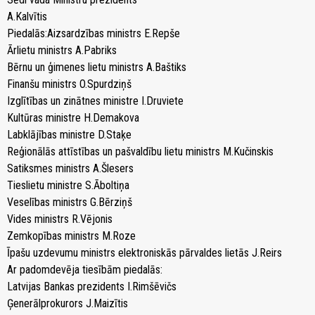
A.Kalvītis
Piedalās:Aizsardzības ministrs E.Repše
Ārlietu ministrs A.Pabriks
Bērnu un ģimenes lietu ministrs A.Baštiks
Finanšu ministrs O.Spurdziņš
Izglītības un zinātnes ministre I.Druviete
Kultūras ministre H.Demakova
Labklājības ministre D.Staķe
Reģionālās attīstības un pašvaldību lietu ministrs M.Kučinskis
Satiksmes ministrs A.Šlesers
Tieslietu ministre S.Āboltiņa
Veselības ministrs G.Bērziņš
Vides ministrs R.Vējonis
Zemkopības ministrs M.Roze
Īpašu uzdevumu ministrs elektroniskās pārvaldes lietās J.Reirs
Ar padomdevēja tiesībām piedalās:
Latvijas Bankas prezidents I.Rimšēvičs
Ģenerālprokurors J.Maizītis