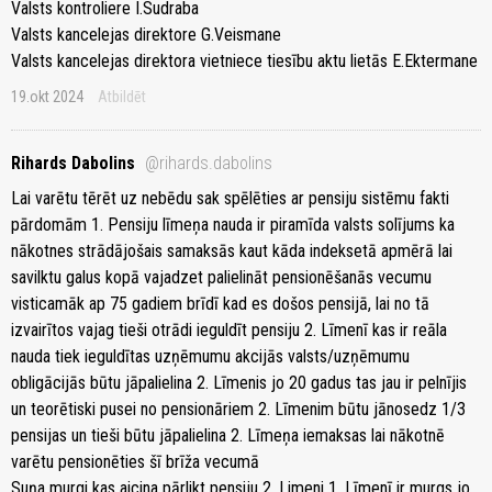
Valsts kontroliere I.Sudraba
Valsts kancelejas direktore G.Veismane
Valsts kancelejas direktora vietniece tiesību aktu lietās E.Ektermane
19.okt 2024
Atbildēt
Rihards Dabolins
@rihards.dabolins
Lai varētu tērēt uz nebēdu sak spēlēties ar pensiju sistēmu fakti
pārdomām 1. Pensiju līmeņa nauda ir piramīda valsts solījums ka
nākotnes strādājošais samaksās kaut kāda indeksetā apmērā lai
savilktu galus kopā vajadzet palielināt pensionēšanās vecumu
visticamāk ap 75 gadiem brīdī kad es došos pensijā, lai no tā
izvairītos vajag tieši otrādi ieguldīt pensiju 2. Līmenī kas ir reāla
nauda tiek ieguldītas uzņēmumu akcijās valsts/uzņēmumu
obligācijās būtu jāpalielina 2. Līmenis jo 20 gadus tas jau ir pelnījis
un teorētiski pusei no pensionāriem 2. Līmenim būtu jānosedz 1/3
pensijas un tieši būtu jāpalielina 2. Līmeņa iemaksas lai nākotnē
varētu pensionēties šī brīža vecumā
Suņa murgi kas aicina pārlikt pensiju 2. Limeni 1. Līmenī ir murgs jo