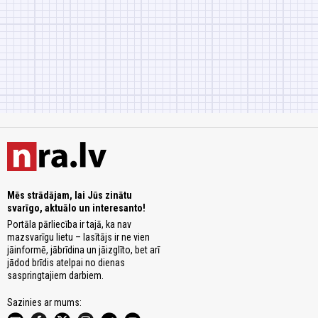
Mēs strādājam, lai Jūs zinātu
svarīgo, aktuālo un interesanto!
Portāla pārliecība ir tajā, ka nav
mazsvarīgu lietu – lasītājs ir ne vien
jāinformē, jābrīdina un jāizglīto, bet arī
jādod brīdis atelpai no dienas
saspringtajiem darbiem.
Sazinies ar mums: