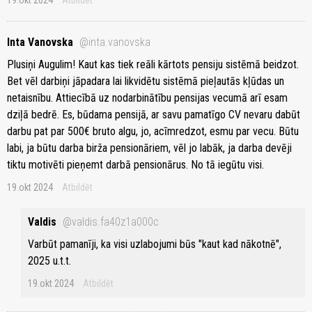
19.okt 2024
Atbildēt
Inta Vanovska
@inta.vanovska
Plusiņi Augulim! Kaut kas tiek reāli kārtots pensiju sistēmā beidzot.
Bet vēl darbiņi jāpadara lai likvidētu sistēmā pieļautās kļūdas un
netaisnību. Attiecībā uz nodarbinātību pensijas vecumā arī esam
dziļā bedrē. Es, būdama pensijā, ar savu pamatīgo CV nevaru dabūt
darbu pat par 500€ bruto algu, jo, acīmredzot, esmu par vecu. Būtu
labi, ja būtu darba birža pensionāriem, vēl jo labāk, ja darba devēji
tiktu motivēti pieņemt darbā pensionārus. No tā iegūtu visi.
19.okt 2024
Atbildēt
Valdis
@valdis.fa40z1a000c
Varbūt pamanīji, ka visi uzlabojumi būs "kaut kad nākotnē",
2025 u.t.t.
19.okt 2024
Atbildēt