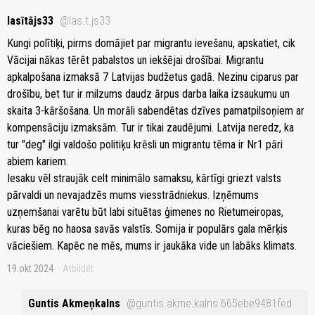
lasītājs33
@las.t.js33
Kungi polītiķi, pirms domājiet par migrantu ievešanu, apskatiet, cik
Vācijai nākas tērēt pabalstos un iekšējai drošībai. Migrantu
apkalpošana izmaksā 7 Latvijas budžetus gadā. Nezinu ciparus par
drošību, bet tur ir milzums daudz ārpus darba laika izsaukumu un
skaita 3-kāršošana. Un morāli sabendētas dzīves pamatpilsoņiem ar
kompensāciju izmaksām. Tur ir tikai zaudējumi. Latvija neredz, ka
tur "deg" ilgi valdošo politiķu krēsli un migrantu tēma ir Nr1 pāri
abiem kariem.
Iesaku vēl straujāk celt minimālo samaksu, kārtīgi griezt valsts
pārvaldi un nevajadzēs mums viesstrādniekus. Izņēmums
uzņemšanai varētu būt labi situētas ģimenes no Rietumeiropas,
kuras bēg no haosa savās valstīs. Somija ir populārs gala mērķis
vāciešiem. Kapēc ne mēs, mums ir jaukāka vide un labāks klimats.
19.okt 2024
Atbildēt
Guntis Akmeņkalns
@guntis.akme.kalns.665ebe9481fed