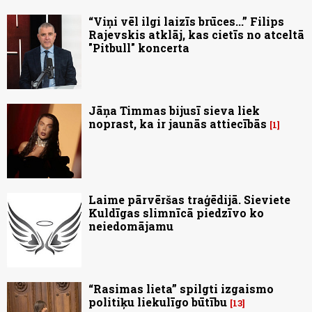
“Viņi vēl ilgi laizīs brūces...” Filips
Rajevskis atklāj, kas cietīs no atceltā
"Pitbull" koncerta
Jāņa Timmas bijusī sieva liek
noprast, ka ir jaunās attiecībās
1
Laime pārvēršas traģēdijā. Sieviete
Kuldīgas slimnīcā piedzīvo ko
neiedomājamu
“Rasimas lieta” spilgti izgaismo
politiķu liekulīgo būtību
13