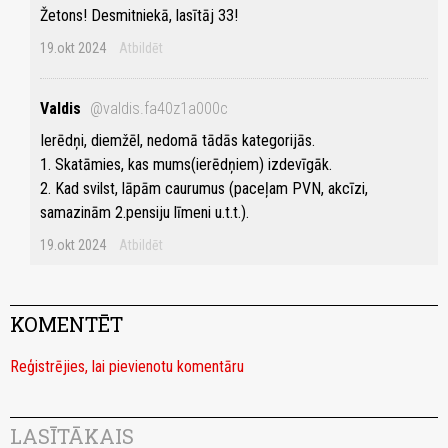
Žetons! Desmitniekā, lasītāj 33!
19.okt 2024
Atbildēt
Valdis
@valdis.fa40z1a000c
Ierēdņi, diemžēl, nedomā tādās kategorijās.
1. Skatāmies, kas mums(ierēdņiem) izdevīgāk.
2. Kad svilst, lāpām caurumus (paceļam PVN, akcīzi,
samazinām 2.pensiju līmeni u.t.t.).
19.okt 2024
Atbildēt
KOMENTĒT
Reģistrējies, lai pievienotu komentāru
LASĪTĀKAIS