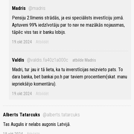
Madris
@madris
Pensiju 2.līmenis strādās, ja esi speciālists investīciju jomā.
Aptuveni 99% iedzīvotāju par to nav ne mazākās nojausmas,
tāpēc viss tas ir banku lobijs.
19.okt 2024
Atbildēt
Valdis
@valdis.fa40z1a000c
atbilde Madris
Madri, tur jau ir tā lieta, ka tu inverstīcijas neizvieto pats. To
dara banka, bet bankai po.h par taviem procentiem(skat. manu
iepriekšējo komentāru).
19.okt 2024
Atbildēt
Alberts Tatarcuks
@alberts.tatarcuks
Tas Augulis ir nelabs augonis Latvijā.