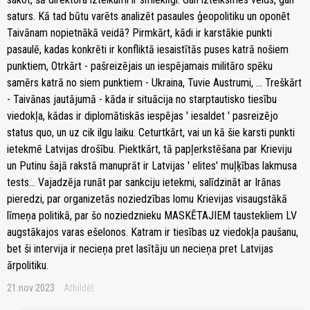
saturs. Kā tad būtu varēts analizēt pasaules ģeopolitiku un oponēt
Taivānam nopietnākā veidā? Pirmkārt, kādi ir karstākie punkti
pasaulē, kadas konkrēti ir konfliktā iesaistītās puses katrā nošiem
punktiem, Otrkārt - pašreizējais un iespējamais militāro spēku
samērs katrā no siem punktiem - Ukraina, Tuvie Austrumi, ... Treškārt
- Taivānas jautājumā - kāda ir situācija no starptautisko tiesību
viedokļa, kādas ir diplomātiskās iespējas ' iesaldet ' pasreizējo
status quo, un uz cik ilgu laiku. Ceturtkārt, vai un kā šie karsti punkti
ietekmē Latvijas drošību. Piektkārt, tā papļerkstēšana par Krieviju
un Putinu šajā rakstā manuprāt ir Latvijas ' elites' muļķības lakmusa
tests... Vajadzēja runāt par sankciju ietekmi, salīdzināt ar Irānas
pieredzi, par organizetās noziedzības lomu Krievijas visaugstākā
līmeņa politikā, par šo noziedznieku MASKĒTAJIEM taustekliem LV
augstākajos varas ešelonos. Katram ir tiesības uz viedokļa paušanu,
bet ši intervija ir necieņa pret lasītāju un necieņa pret Latvijas
ārpolitiku.
21.nov 2023
Atbildēt