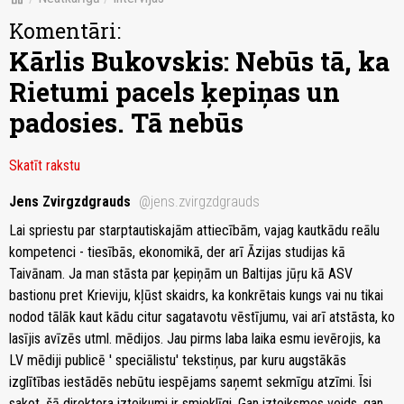
Komentāri:
Kārlis Bukovskis: Nebūs tā, ka
Rietumi pacels ķepiņas un
padosies. Tā nebūs
Skatīt rakstu
Jens Zvirgzdgrauds
@jens.zvirgzdgrauds
Lai spriestu par starptautiskajām attiecībām, vajag kautkādu reālu
kompetenci - tiesībās, ekonomikā, der arī Āzijas studijas kā
Taivānam. Ja man stāsta par ķepiņām un Baltijas jūŗu kā ASV
bastionu pret Krieviju, kļūst skaidrs, ka konkrētais kungs vai nu tikai
nodod tālāk kaut kādu citur sagatavotu vēstījumu, vai arī atstāsta, ko
lasījis avīzēs utml. mēdijos. Jau pirms laba laika esmu ievērojis, ka
LV mēdiji publicē ' speciālistu' tekstiņus, par kuru augstākās
izglītības iestādēs nebūtu iespējams saņemt sekmīgu atzīmi. Īsi
sakot, šā direktora izteikumi ir smieklīgi. Gan izteiksmes veids, gan