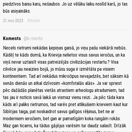
piedzīvos baisu karu, nešaubos. Jo uz vēlāku laiku noslīd karš, jo tas
būs asiņaināks.
21.nov 2023
Atbildēt
Kоments
@k.ments
Necels rietrumi nekādas ķepiņas gaisā, jo viņu pašu viekārši nebūs..
Kādēļ te kāds domā, ka Krievija nelietos visus savus ieročus, un ka
viņš nevar uztaisīt visas patreizējās civilizācijas restartu.? Visa
cilvēce jau neaizies bojā, jo mūsu suga ir izmētāta pa visiem
kontinentiem. Tad arī nekādus mikročipus nevajadzēs, bet sāksim kā
senās dienās un atkal dzīvosim «komfotalās alās». Ja var spriest
pēc dažādās planētas vietās atrastiem arheologu atradumiem, tad
tas jau ir noticis savā laikā un vismaz vienu reizi.. Ja pēc tāda kara
kāds arī paliks rietrumos, tad varēs pret atlikušiem krieviem kaut kur
Sibīrijas taiga, pat noskaidrot savus galīgos rēķinus, bet ne ar
moderniem ieročiem, bet gan ar pamatīgām koka rungām rokās.
Maz gan ticams, ka tādus gājējus varēsim tur daudz salasīt. Drīzāk