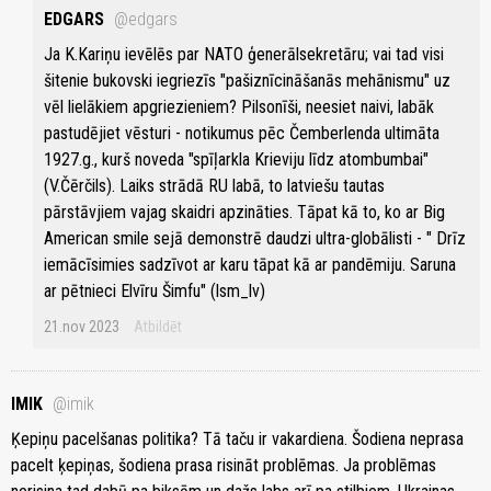
EDGARS
@edgars
Ja K.Kariņu ievēlēs par NATO ģenerālsekretāru; vai tad visi
šitenie bukovski iegriezīs "pašiznīcināšanās mehānismu" uz
vēl lielākiem apgriezieniem? Pilsonīši, neesiet naivi, labāk
pastudējiet vēsturi - notikumus pēc Čemberlenda ultimāta
1927.g., kurš noveda "spīļarkla Krieviju līdz atombumbai"
(V.Čērčils). Laiks strādā RU labā, to latviešu tautas
pārstāvjiem vajag skaidri apzināties. Tāpat kā to, ko ar Big
American smile sejā demonstrē daudzi ultra-globālisti - " Drīz
iemācīsimies sadzīvot ar karu tāpat kā ar pandēmiju. Saruna
ar pētnieci Elvīru Šimfu" (lsm_lv)
21.nov 2023
Atbildēt
IMIK
@imik
Ķepiņu pacelšanas politika? Tā taču ir vakardiena. Šodiena neprasa
pacelt ķepiņas, šodiena prasa risināt problēmas. Ja problēmas