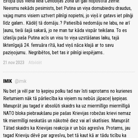
Eiropā būs viena liela Čenobiļas zona un galī nopostīta zeme.
Neesmu nekāds pesimists, bet Putina un viņa domubiedru draudus,
vajag mums visiem uztvert pilnīgi nopietni, jo viņš ir gatavs iet pilnģi
līdz galam.. Kādēļ tā domāju..? Patiesībā nedomāju ne labu, ne arī
ļaunu, tieši šajā sakarā, jo ne man tur kāda vispār teikšana. To es
izlasīju paša Putina acīs un visu to viņa uzstāšanas laiku, tajā
liktenīgajā 24. fenruāra rītā, kad viņš nāca klajā ar to savu
paziņojumu.. Negribētos, bet tas ir pilnīgi iespējams..
21.nov 2023
Atbildēt
IMIK
@imik
Nu bet ja vēl par to ķepiņu polku tad nav īsti saprotams no kurienes
Rietumiem nāk tā pārliecība ka viņiem nu nebūs jāpaceļ ķepiņas.
Manuprāt jau tagad ir absolūti skaidrs ka uz miermīlīgo miermīlīgā
NATO bloka piebraukšanu pie pašas Krievijas robežas krievi nemaz
tik miermīlīgi neskatās un nākotnē diez vai arī skatīsies. Manuprāt
Tātad skaidrs ka Krievijas reakcija ir un būs agresīva. Protams, jau
tagad Krieviju dēvē par agresīvu, bet tā kaut kā ar tādu ticību ka