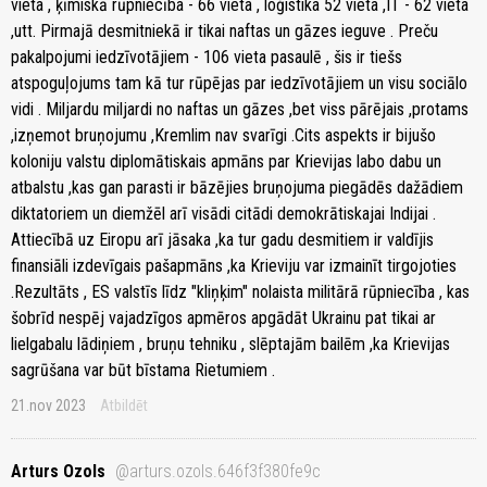
vieta , ķīmiskā rūpniecība - 66 vieta , loģistika 52 vieta ,IT - 62 vieta
,utt. Pirmajā desmitniekā ir tikai naftas un gāzes ieguve . Preču
pakalpojumi iedzīvotājiem - 106 vieta pasaulē , šis ir tiešs
atspoguļojums tam kā tur rūpējas par iedzīvotājiem un visu sociālo
vidi . Miljardu miljardi no naftas un gāzes ,bet viss pārējais ,protams
,izņemot bruņojumu ,Kremlim nav svarīgi .Cits aspekts ir bijušo
koloniju valstu diplomātiskais apmāns par Krievijas labo dabu un
atbalstu ,kas gan parasti ir bāzējies bruņojuma piegādēs dažādiem
diktatoriem un diemžēl arī visādi citādi demokrātiskajai Indijai .
Attiecībā uz Eiropu arī jāsaka ,ka tur gadu desmitiem ir valdījis
finansiāli izdevīgais pašapmāns ,ka Krieviju var izmainīt tirgojoties
.Rezultāts , ES valstīs līdz "kliņķim" nolaista militārā rūpniecība , kas
šobrīd nespēj vajadzīgos apmēros apgādāt Ukrainu pat tikai ar
lielgabalu lādiņiem , bruņu tehniku , slēptajām bailēm ,ka Krievijas
sagrūšana var būt bīstama Rietumiem .
21.nov 2023
Atbildēt
Arturs Ozols
@arturs.ozols.646f3f380fe9c