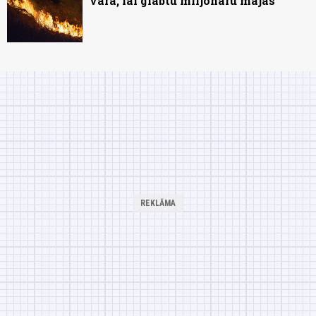
varā, lai glābtu miljonāru mājas