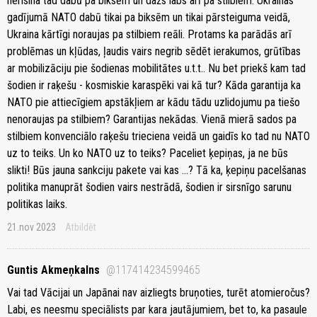
nerisina tad dabū pa biksēm un dažs labs arī pa stilbiem. Ukrainas
gadījumā NATO dabū tikai pa biksēm un tikai pārsteiguma veidā,
Ukraina kārtīgi noraujas pa stilbiem reāli. Protams ka parādās arī
problēmas un kļūdas, ļaudis vairs negrib sēdēt ierakumos, grūtības
ar mobilizāciju pie šodienas mobilitātes u.t.t.. Nu bet priekš kam tad
šodien ir raķešu - kosmiskie karaspēki vai kā tur? Kāda garantija ka
NATO pie attiecīgiem apstākļiem ar kādu tādu uzlidojumu pa tiešo
nenoraujas pa stilbiem? Garantijas nekādas. Vienā mierā sados pa
stilbiem konvenciālo raķešu trieciena veidā un gaidīs ko tad nu NATO
uz to teiks. Un ko NATO uz to teiks? Paceliet ķepiņas, ja ne būs
slikti! Būs jauna sankciju pakete vai kas ...? Tā ka, ķepiņu pacelšanas
politika manuprāt šodien vairs nestrādā, šodien ir sirsnīgo sarunu
politikas laiks.
21.nov 2023
Atbildēt
Guntis Akmeņkalns
@117414234599465
Vai tad Vācijai un Japānai nav aizliegts bruņoties, turēt atomieročus?
Labi, es neesmu speciālists par kara jautājumiem, bet to, ka pasaule