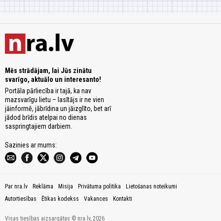
Mēs strādājam, lai Jūs zinātu
svarīgo, aktuālo un interesanto!
Portāla pārliecība ir tajā, ka nav
mazsvarīgu lietu – lasītājs ir ne vien
jāinformē, jābrīdina un jāizglīto, bet arī
jādod brīdis atelpai no dienas
saspringtajiem darbiem.
Sazinies ar mums:
Par nra.lv
Reklāma
Misija
Privātuma politika
Lietošanas noteikumi
Autortiesības
Ētikas kodekss
Vakances
Kontakti
Visas tiesības aizsargātas © nra.lv, 2026