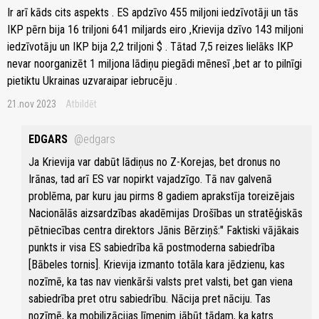
Ir arī kāds cits aspekts . ES apdzīvo 455 miljoni iedzīvotāji un tās
IKP pērn bija 16 triljoni 641 miljards eiro ,Krievija dzīvo 143 miljoni
iedzīvotāju un IKP bija 2,2 triljoni $ . Tātad 7,5 reizes lielāks IKP
nevar noorganizēt 1 miljona lādiņu piegādi mēnesī ,bet ar to pilnīgi
pietiktu Ukrainas uzvaraipar iebrucēju .
21.nov 2023
Atbildēt
EDGARS
@edgars
Ja Krievija var dabūt lādiņus no Z-Korejas, bet dronus no
Irānas, tad arī ES var nopirkt vajadzīgo. Tā nav galvenā
problēma, par kuru jau pirms 8 gadiem aprakstīja toreizējais
Nacionālās aizsardzības akadēmijas Drošības un stratēģiskās
pētniecības centra direktors Jānis Bērziņš:" Faktiski vājākais
punkts ir visa ES sabiedrība kā postmoderna sabiedrība
[Bābeles tornis]. Krievija izmanto totāla kara jēdzienu, kas
nozīmē, ka tas nav vienkārši valsts pret valsti, bet gan viena
sabiedrība pret otru sabiedrību. Nācija pret nāciju. Tas
nozīmē, ka mobilizācijas līmenim jābūt tādam, ka katrs