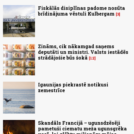
Fiskālās disiplīnas padome nosūta
brīdinājuma vēstuli Kulbergam
3
Zināms, cik nākamgad saņems
deputāti un ministri. Valsts iestādēs
strādājošie būs šokā
12
Igaunijas piekrastē notikusi
zemestrīce
Skandāls Francijā – ugunsdzēsēji
pametuši ciematu meža ugunsgrēka