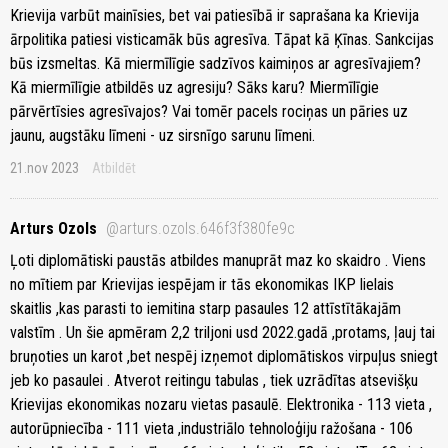
Krievija varbūt mainīsies, bet vai patiesībā ir saprašana ka Krievija
ārpolitika patiesi visticamāk būs agresīva. Tāpat kā Ķīnas. Sankcijas
būs izsmeltas. Kā miermīlīgie sadzīvos kaimiņos ar agresīvajiem?
Kā miermīlīgie atbildēs uz agresiju? Sāks karu? Miermīlīgie
pārvērtīsies agresīvajos? Vai tomēr pacels rociņas un pāries uz
jaunu, augstāku līmeni - uz sirsnīgo sarunu līmeni.
21.nov 2023
Atbildēt
Arturs Ozols
@arturs.ozols.646f3f380fe9c
Ļoti diplomātiski paustās atbildes manuprāt maz ko skaidro . Viens
no mītiem par Krievijas iespējam ir tās ekonomikas IKP lielais
skaitlis ,kas parasti to iemitina starp pasaules 12 attīstītākajām
valstīm . Un šie apmēram 2,2 triljoni usd 2022.gadā ,protams, ļauj tai
bruņoties un karot ,bet nespēj izņemot diplomātiskos virpuļus sniegt
jeb ko pasaulei . Atverot reitingu tabulas , tiek uzrādītas atsevišķu
Krievijas ekonomikas nozaru vietas pasaulē. Elektronika - 113 vieta ,
autorūpniecība - 111 vieta ,industriālo tehnoloģiju ražošana - 106