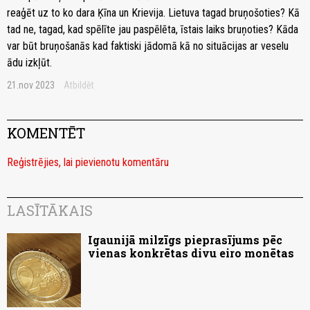
reaģēt uz to ko dara Ķīna un Krievija. Lietuva tagad bruņošoties? Kā
tad ne, tagad, kad spēlīte jau paspēlēta, īstais laiks bruņoties? Kāda
var būt bruņošanās kad faktiski jādomā kā no situācijas ar veselu
ādu izkļūt.
21.nov 2023
Atbildēt
KOMENTĒT
Reģistrējies, lai pievienotu komentāru
LASĪTĀKAIS
Igaunijā milzīgs pieprasījums pēc
vienas konkrētas divu eiro monētas