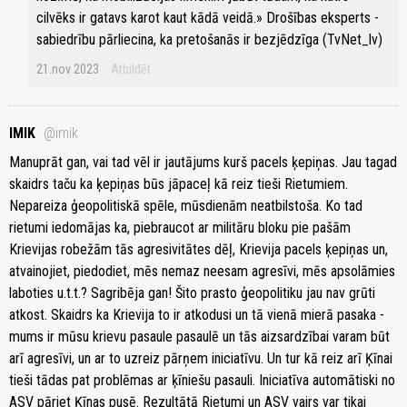
cilvēks ir gatavs karot kaut kādā veidā.» Drošības eksperts -
sabiedrību pārliecina, ka pretošanās ir bezjēdzīga (TvNet_lv)
21.nov 2023
Atbildēt
IMIK
@imik
Manuprāt gan, vai tad vēl ir jautājums kurš pacels ķepiņas. Jau tagad
skaidrs taču ka ķepiņas būs jāpaceļ kā reiz tieši Rietumiem.
Nepareiza ģeopolitiskā spēle, mūsdienām neatbilstoša. Ko tad
rietumi iedomājas ka, piebraucot ar militāru bloku pie pašām
Krievijas robežām tās agresivitātes dēļ, Krievija pacels ķepiņas un,
atvainojiet, piedodiet, mēs nemaz neesam agresīvi, mēs apsolāmies
laboties u.t.t.? Sagribēja gan! Šito prasto ģeopolitiku jau nav grūti
atkost. Skaidrs ka Krievija to ir atkodusi un tā vienā mierā pasaka -
mums ir mūsu krievu pasaule pasaulē un tās aizsardzībai varam būt
arī agresīvi, un ar to uzreiz pārņem iniciatīvu. Un tur kā reiz arī Ķīnai
tieši tādas pat problēmas ar ķīniešu pasauli. Iniciatīva automātiski no
ASV pāriet Ķīnas pusē. Rezultātā Rietumi un ASV vairs var tikai