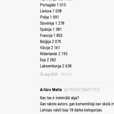
Portugāle 1 015
Lietuva 1 038
Polija 1 091
Slovēnija 1 278
Spānija 1 381
Francija 1 802
Beļģija 2 070
Vācija 2 161
Nīderlande 2 193
Īrija 2 282
Luksemburga 2 638
25.aug 2025
Atbildēt
Artūrs Malta
@1906387286071922
Kas tas ir minimālā alga?
Gan raksta autors, gan komentētaji nav skolā m
Latvijas valstī bija 18 darba kategorijas.