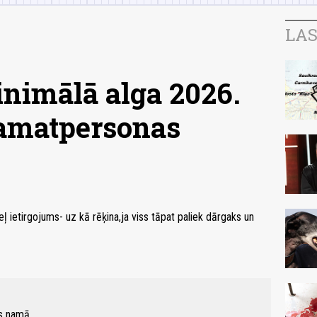
LAS
inimālā alga 2026.
 amatpersonas
 ietirgojums- uz kā rēķina,ja viss tāpat paliek dārgaks un
s namā.