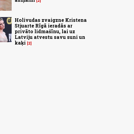
2
Holivudas zvaigzne Kristena
Stjuarte Rīgā ieradās ar
privāto lidmašīnu, lai uz
Latviju atvestu savu suni un
kaķi
2