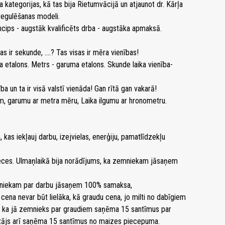
kategorijas, kā tas bija Rietumvācijā un atjaunot dr. Kārļa
regulēšanas modeli.
incips - augstāk kvalificēts drba - augstāka apmaksā.
s ir sekunde, ....? Tas visas ir mēra vienības!
ra etalons. Metrs - garuma etalons. Skunde laika vienība-
a un ta ir visā valstī vienāda! Gan rītā gan vakarā!
em, garumu ar metra mēru, Laika ilgumu ar hronometru.
, kas iekļauj darbu, izejvielas, enerģiju, pamatlīdzekļu
reces. Ulmaņlaikā bija norādījums, ka zemniekam jāsaņem
rādniekam par darbu jāsaņem 100% samaksa,
cena nevar būt lielāka, kā graudu cena, jo milti no dabīgiem
 ka jā zemnieks par graudiem saņēma 15 santīmus par
gotājs arī saņēma 15 santīmus no maizes piecepuma.