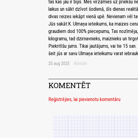
tas kas jau ir bijis. Mes virzāmies uz priekšu ne
laikus un sākt dzīvot šodienā, šīs dienas real
divas reizes iekāpt vienā upē. Nevienam vēl tas
Jūs sakāt:K. Ulmaņa ieteikums, ka maizes cena 
graudiem dod 100% piecepumu, Tas nozīmēja,
kilogramu, tad dzirnavnieks, maiznieks un tir
Piekritīšu jums. Tikai jautājums, vai tie 15 san
šeit jūs ar savu Ulmaņa ieteikumu varat iebrauk
25.aug 2025
Atbildēt
KOMENTĒT
Reģistrējies, lai pievienotu komentāru