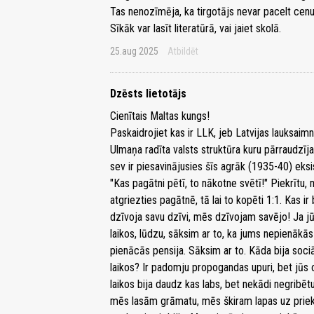
Tas nenozīmēja, ka tirgotājs nevar pacelt cenu
Sīkāk var lasīt literatūrā, vai jaiet skolā.
25.aug 2025
Atbildēt
Dzēsts lietotājs
Cienītais Maltas kungs!
Paskaidrojiet kas ir LLK, jeb Latvijas lauksaim
Ulmaņa radīta valsts struktūra kuru pārraudzīja
sev ir piesavinājusies šīs agrāk (1935-40) eks
"Kas pagātni pētī, to nākotne svētī!" Piekrītu
atgriezties pagātnē, tā lai to kopēti 1:1. Kas ir
dzīvoja savu dzīvi, mēs dzīvojam savējo! Ja jūs
laikos, lūdzu, sāksim ar to, ka jums nepienākās
pienācās pensija. Sāksim ar to. Kāda bija soc
laikos? Ir padomju propogandas upuri, bet jūs 
laikos bija daudz kas labs, bet nekādi negribētu
mēs lasām grāmatu, mēs škiram lapas uz priekš