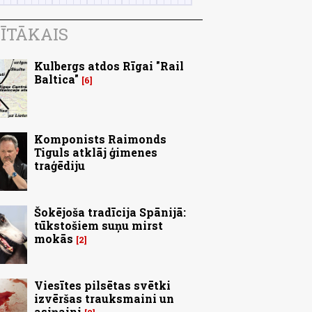
ĪTĀKAIS
Kulbergs atdos Rīgai "Rail
Baltica"
6
Komponists Raimonds
Tiguls atklāj ģimenes
traģēdiju
Šokējoša tradīcija Spānijā:
tūkstošiem suņu mirst
mokās
2
Viesītes pilsētas svētki
izvēršas trauksmaini un
asiņaini