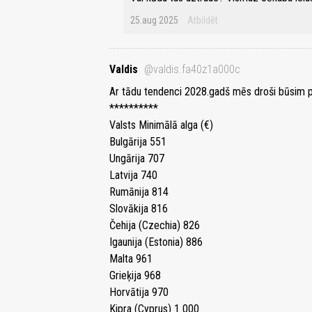
25.aug 2025
Atbildēt
Valdis
@valdis.fa40z1a000c
Ar tādu tendenci 2028.gadš mēs droši būsim p
**********
Valsts Minimālā alga (€)
Bulgārija 551
Ungārija 707
Latvija 740
Rumānija 814
Slovākija 816
Čehija (Czechia) 826
Igaunija (Estonia) 886
Malta 961
Grieķija 968
Horvātija 970
Kipra (Cyprus) 1 000