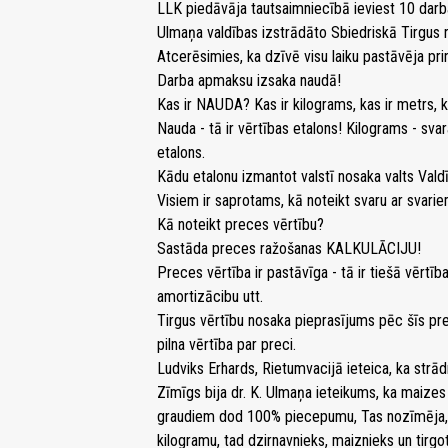
LLK piedāvāja tautsaimniecībā ieviest 10 darba 
Ulmaņa valdības izstrādāto Sbiedriskā Tirgus 
Atcerēsimies, ka dzīvē visu laiku pastāvēja pr
Darba apmaksu izsaka naudā!
Kas ir NAUDA? Kas ir kilograms, kas ir metrs, ka
Nauda - tā ir vērtības etalons! Kilograms - sva
etalons.
Kādu etalonu izmantot valstī nosaka valts Valdīb
Visiem ir saprotams, kā noteikt svaru ar svari
Kā noteikt preces vērtību?
Sastāda preces ražošanas KALKULĀCIJU!
Preces vērtība ir pastāvīga - tā ir tiešā vērtība
amortizācibu utt.
Tirgus vērtību nosaka pieprasījums pēc šīs p
pilna vērtība par preci.
Ludviks Erhards, Rietumvacijā ieteica, ka st
Zīmīgs bija dr. K. Ulmaņa ieteikums, ka maizes 
graudiem dod 100% piecepumu, Tas nozīmēja,
kilogramu, tad dzirnavnieks, maiznieks un tir