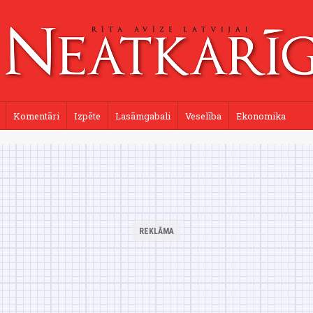
Komentāri
Izpēte
Lasāmgabali
Veselība
Ekonomika