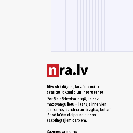
Mēs strādājam, lai Jūs zinātu
svarīgo, aktuālo un interesanto!
Portāla pārliecība ir tajā, ka nav
mazsvarīgu lietu – lasītājs ir ne vien
jāinformē, jābrīdina un jāizglīto, bet arī
jādod brīdis atelpai no dienas
saspringtajiem darbiem.
Sazinies ar mums: