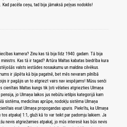
. Kad pacēla ceņu, tad bija jāmaksā peļņas nodoklis!
niecības kamera? Zinu kas tā bija līdz 1940. gadam. Tā bija
 ministrs. Kas tā ir tagad? Artūra Maltas kabatas biedrība kura
istējošās valsts iestādes nosaukumu un maldina cilvēkus.
, mums ir jāpēta kā bija pagatnē, bet mēs nevaram pilnībā
 bijis ir pagājis un to atgriezt vairs nav iespējams! Mūsu senči
 cienītais Maltas kungs tik ļoti vēlaties atgriezties Ulmaņa
 pensija, jo Ulmaņa laikos jus nebūtu ietilpis kategorijā kam
iālā sistēma, medicīnas aprūpe, nodokļu sistēma Ulmaņa
cienītais esat Ulmaņa propogandas upuris. Piekrītu, ka Ulmaņa
 tos atpakaļ 1:1, gluži kā to var teikt par padomju laikiem. Ja
u nevis atgriežamies atpakaļ, jo mūs interesē kas būs nevis