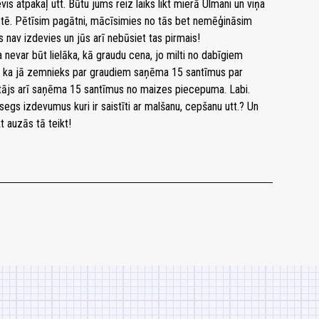
vis atpakaļ utt. Būtu jums reiz laiks likt mierā Ulmani un viņa
itātē. Pētīsim pagātni, mācīsimies no tās bet nemēģināsim
 nav izdevies un jūs arī nebūsiet tas pirmais!
nevar būt lielāka, kā graudu cena, jo milti no dabīgiem
 ka jā zemnieks par graudiem saņēma 15 santīmus par
gotājs arī saņēma 15 santīmus no maizes piecepuma. Labi.
. segs izdevumus kuri ir saistīti ar malšanu, cepšanu utt.? Un
t auzās tā teikt!