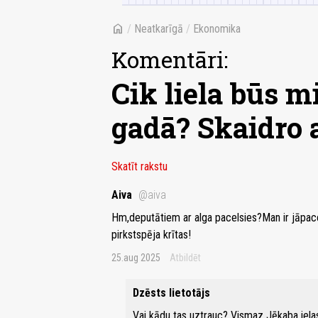
home
/
Neatkarīgā
/
Ekonomika
Komentāri:
Cik liela būs m
gadā? Skaidro
Skatīt rakstu
Aiva
@aiva
Hm,deputātiem ar alga pacelsies?Man ir jāpaceļ
pirkstspēja krītas!
25.aug 2025
Atbildēt
Dzēsts lietotājs
Vai kādu tas uztrauc? Vismaz Jēkaba iela