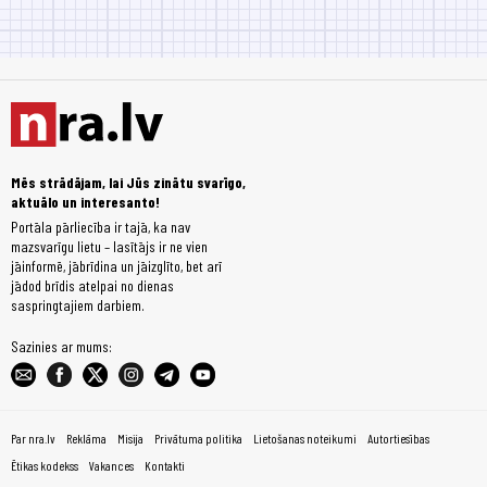
Mēs strādājam, lai Jūs zinātu svarīgo,
aktuālo un interesanto!
Portāla pārliecība ir tajā, ka nav
mazsvarīgu lietu – lasītājs ir ne vien
jāinformē, jābrīdina un jāizglīto, bet arī
jādod brīdis atelpai no dienas
saspringtajiem darbiem.
Sazinies ar mums:
Par nra.lv
Reklāma
Misija
Privātuma politika
Lietošanas noteikumi
Autortiesības
Ētikas kodekss
Vakances
Kontakti