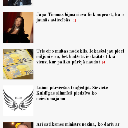
Jāņa Timmas bijusī sieva liek noprast, ka ir
jaunās attiecībās
1
Trīs eiro muitas nodoklis. Iekasēti jau pieci
miljoni eiro, bet budžetā ieskaitīts tikai
viens; kur palika pārējā nauda?
4
Laime pārvēršas traģēdijā. Sieviete
Kuldīgas slimnīcā piedzīvo ko
neiedomājamu
Arī satiksmes ministrs nezina, ko darīt ar