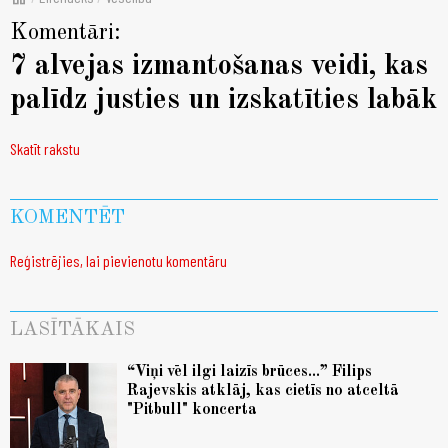
Komentāri:
7 alvejas izmantošanas veidi, kas
palīdz justies un izskatīties labāk
Skatīt rakstu
KOMENTĒT
Reģistrējies, lai pievienotu komentāru
LASĪTĀKAIS
“Viņi vēl ilgi laizīs brūces...” Filips
Rajevskis atklāj, kas cietīs no atceltā
"Pitbull" koncerta