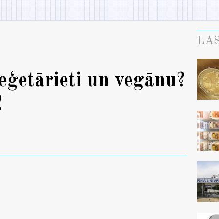
LAS
eģetārieti un vegānu?
!