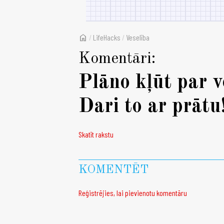
home
/
LifeHacks
/
Veselība
Komentāri:
Plāno kļūt par v
Dari to ar prātu
Skatīt rakstu
KOMENTĒT
Reģistrējies, lai pievienotu komentāru