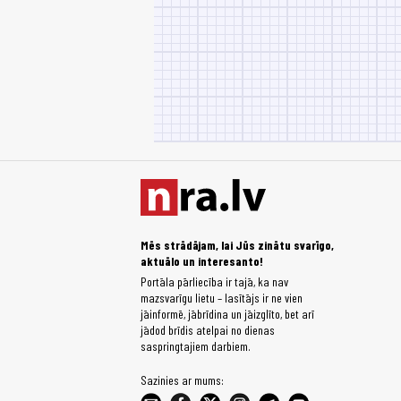
Mēs strādājam, lai Jūs zinātu svarīgo,
aktuālo un interesanto!
Portāla pārliecība ir tajā, ka nav
mazsvarīgu lietu – lasītājs ir ne vien
jāinformē, jābrīdina un jāizglīto, bet arī
jādod brīdis atelpai no dienas
saspringtajiem darbiem.
Sazinies ar mums: