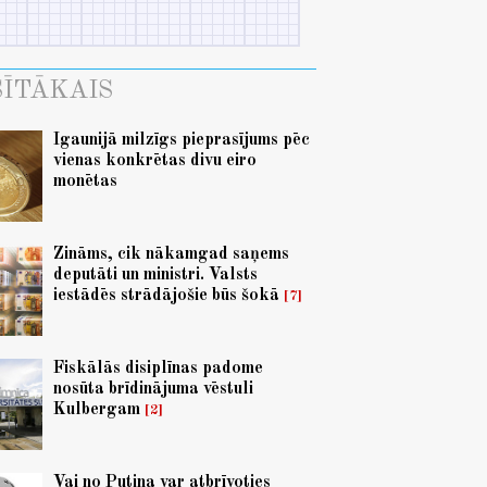
ĪTĀKAIS
Igaunijā milzīgs pieprasījums pēc
vienas konkrētas divu eiro
monētas
Zināms, cik nākamgad saņems
deputāti un ministri. Valsts
iestādēs strādājošie būs šokā
7
Fiskālās disiplīnas padome
nosūta brīdinājuma vēstuli
Kulbergam
2
Vai no Putina var atbrīvoties