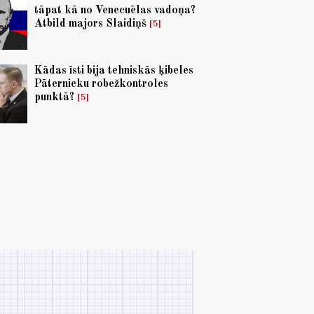
tāpat kā no Venecuēlas vadoņa?
Atbild majors Slaidiņš
5
Kādas īsti bija tehniskās ķibeles
Pāternieku robežkontroles
punktā?
5