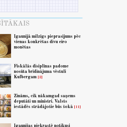
ĪTĀKAIS
Igaunijā milzīgs pieprasījums pēc
vienas konkrētas divu eiro
monētas
Fiskālās disiplīnas padome
nosūta brīdinājuma vēstuli
Kulbergam
2
Zināms, cik nākamgad saņems
deputāti un ministri. Valsts
iestādēs strādājošie būs šokā
11
Igaunijas piekrastē notikusi