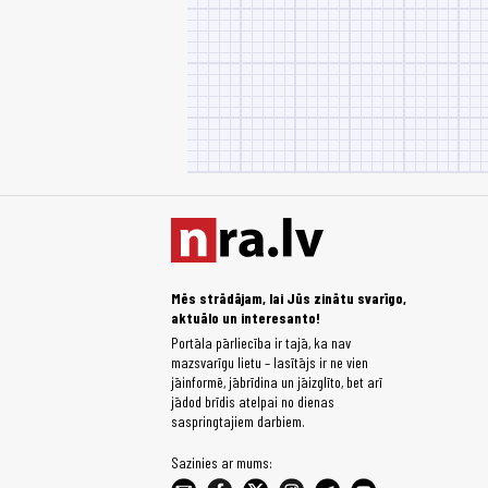
Mēs strādājam, lai Jūs zinātu svarīgo,
aktuālo un interesanto!
Portāla pārliecība ir tajā, ka nav
mazsvarīgu lietu – lasītājs ir ne vien
jāinformē, jābrīdina un jāizglīto, bet arī
jādod brīdis atelpai no dienas
saspringtajiem darbiem.
Sazinies ar mums: