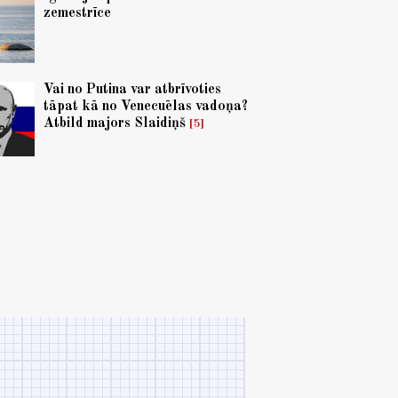
zemestrīce
Vai no Putina var atbrīvoties
tāpat kā no Venecuēlas vadoņa?
Atbild majors Slaidiņš
5