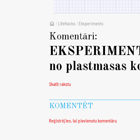
home
/
LifeHacks
/
Eksperiments
Komentāri:
EKSPERIMENTS:
no plastmasas k
Skatīt rakstu
KOMENTĒT
Reģistrējies, lai pievienotu komentāru