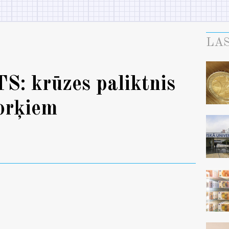
LAS
 krūzes paliktnis
orķiem