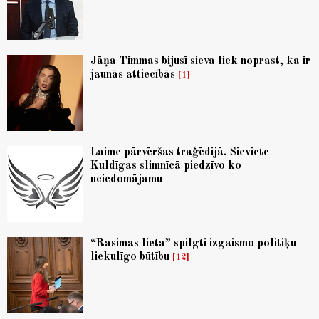
Jāņa Timmas bijusī sieva liek noprast, ka ir
jaunās attiecībās
1
Laime pārvēršas traģēdijā. Sieviete
Kuldīgas slimnīcā piedzīvo ko
neiedomājamu
“Rasimas lieta” spilgti izgaismo politiķu
liekulīgo būtību
12