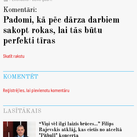
Komentāri:
Padomi, kā pēc dārza darbiem
sakopt rokas, lai tās būtu
perfekti tīras
Skatīt rakstu
KOMENTĒT
Reģistrējies, lai pievienotu komentāru
LASĪTĀKAIS
“Viņi vēl ilgi laizīs brūces...” Filips
Rajevskis atklāj, kas cietīs no atceltā
"Pitbull" koncerta