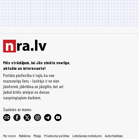
Mēs strādājam, lai Jūs zinātu svarīgo,
aktuālo un interesanto!
Portāla pārliecība ir tajā, ka nav
mazsvarīgu lietu – lasītājs ir ne vien
jāinformē, jābrīdina un jāizglīto, bet arī
jādod brīdis atelpai no dienas
saspringtajiem darbiem.
Sazinies ar mums:
Par nra.lv
Reklāma
Misija
Privātuma politika
Lietošanas noteikumi
Autortiesības