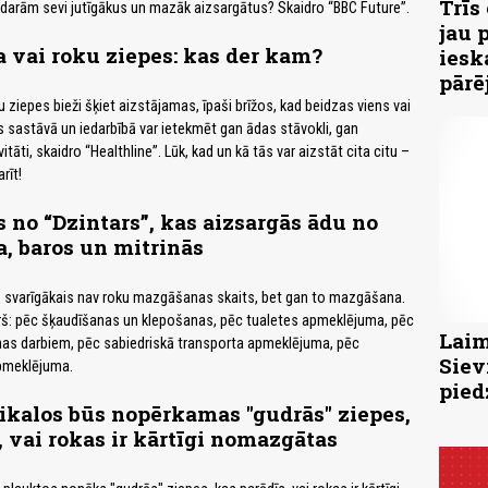
Trīs
padarām sevi jutīgākus un mazāk aizsargātus? Skaidro “BBC Future”.
jau 
a vai roku ziepes: kas der kam?
iesk
pārē
 ziepes bieži šķiet aizstājamas, īpaši brīžos, kad beidzas viens vai
as sastāvā un iedarbībā var ietekmēt gan ādas stāvokli, gan
āti, skaidro “Healthline”. Lūk, kad un kā tās var aizstāt cita citu –
rīt!
 no “Dzintars”, kas aizsargās ādu no
a, baros un mitrinās
enā svarīgākais nav roku mazgāšanas skaits, bet gan to mazgāšana.
ērš: pēc šķaudīšanas un klepošanas, pēc tualetes apmeklējuma, pēc
Laim
s darbiem, pēc sabiedriskā transporta apmeklējuma, pēc
Siev
apmeklējuma.
pied
kalos būs nopērkamas "gudrās" ziepes,
, vai rokas ir kārtīgi nomazgātas