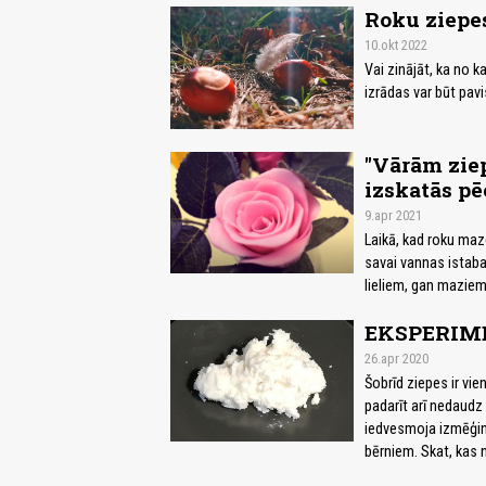
Roku ziepe
10.okt 2022
Vai zinājāt, ka no 
izrādas var būt pav
"Vārām ziep
izskatās pē
9.apr 2021
Laikā, kad roku mazg
savai vannas istaba
lieliem, gan maziem
EKSPERIMEN
26.apr 2020
Šobrīd ziepes ir vi
padarīt arī nedaudz 
iedvesmoja izmēģinā
bērniem. Skat, kas 