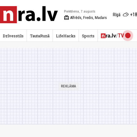
Piektdiena, 7.augusts
+18
Rīgā
redeem
Alfrēds, Fredis, Madars
Dzīvesstils
TautaRunā
LifeHacks
Sports