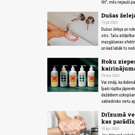
tīri”, mēs nejauši 
Dušas želej
19.jūl 2025
Dušas želeja un roku
otrs. Taču atšķirīb
mazgāšanas efektivit
un kad labāk to neda
Roku ziepes
kairinājum
29.mai 2024
Vai zināji, ka ikdi
Īpaši rūpība jāpiev
dažādiem uzkopšana
sabiedrisko vietu 
Drīzumā vei
kas parādīs
10.apr 2024