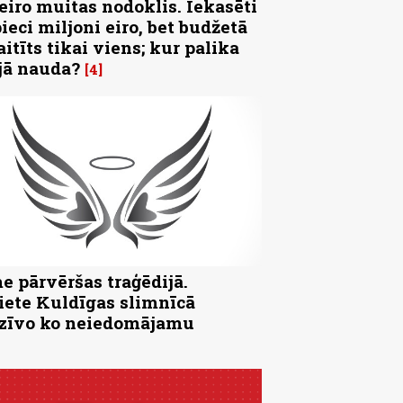
 eiro muitas nodoklis. Iekasēti
pieci miljoni eiro, bet budžetā
aitīts tikai viens; kur palika
jā nauda?
4
e pārvēršas traģēdijā.
iete Kuldīgas slimnīcā
zīvo ko neiedomājamu