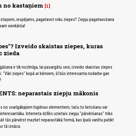
s no kastaņiem
1
kastaņiem, iespējams, pagatavot roku ziepes? Ziepju pagatavošana
isam vienkārša!
es"? Izveido skaistas ziepes, kuras
c zieda
āšana ir tik nozīmīga, lai pasargātu sevi, izveido skaistas ziepes
i. "Vāri ziepes" kopā ar bērniem, šī būs interesanta nodarbe gan
!
TS: neparastais ziepju mākonis
ens no svarīgākajiem higiēnas elementiem, taču to lietošanu var
interesantāku. Interneta dzīlēs uzietais ziepju "pārvēršanas" triks
t tās pārvērst mazliet neparastākā formā, kas īpaši varētu patikt
no tā iznāca.