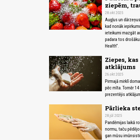
ziepēm, tra
28.okt 2025
Augļus un dārzeņus b
kad nonāk iepirkumu 
ieteikumi mazgāt aug
padara tos drošākus
Health”.
Ziepes, kas
atklājums
26.okt 2025
Pirmajā mirklī doma,
pēc mīta. Tomēr 14
prezentējis atklājum
Pārlieka st
28.jūl 2025
Pandēmijas laikā rok
normu, taču pēdējos 
gan mūsu imūnsistē