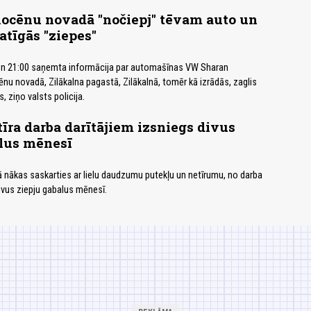
Kocēnu novadā "nočiepj" tēvam auto un
tīgās "ziepes"
ten 21:00 saņemta informācija par automašīnas VW Sharan
nu novadā, Zilākalna pagastā, Zilākalnā, tomēr kā izrādās, zaglis
s, ziņo valsts policija.
tīra darba darītājiem izsniegs divus
alus mēnesī
bā nākas saskarties ar lielu daudzumu putekļu un netīrumu, no darba
vus ziepju gabalus mēnesī.