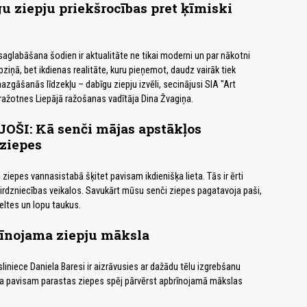
u ziepju priekšrocības pret ķīmiski
saglabāšana šodien ir aktualitāte ne tikai moderni un par nākotni
ziņā, bet ikdienas realitāte, kuru pieņemot, daudz vairāk tiek
azgāšanās līdzekļu – dabīgu ziepju izvēli, secinājusi SIA "Art
ažotnes Liepājā ražošanas vadītāja Dina Žvagiņa.
ŠI: Kā senči mājas apstākļos
ziepes
ziepes vannasistabā šķitet pavisam ikdienišķa lieta. Tās ir ērti
rdzniecības veikalos. Savukārt mūsu senči ziepes pagatavoja paši,
ltes un lopu taukus.
īnojama ziepju māksla
iniece Daniela Baresi ir aizrāvusies ar dažādu tēlu izgrebšanu
ņa pavisam parastas ziepes spēj pārvērst apbrīnojamā mākslas