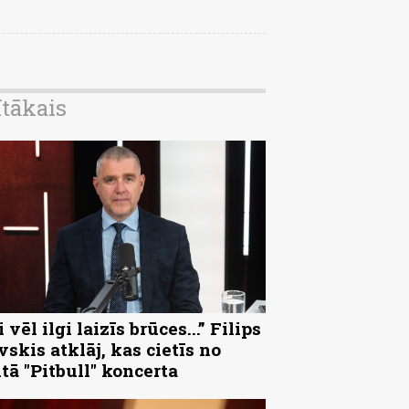
ītākais
 vēl ilgi laizīs brūces...” Filips
vskis atklāj, kas cietīs no
ltā "Pitbull" koncerta