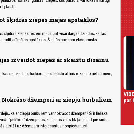
plauktos nonāks "gudrās" ziepes, kas parādīs, vai rokas ir kārtīgi
lrytas.lt.
t šķidrās ziepes mājas apstākļos?
 šķidrās ziepes reizēm mēdz būt visai dārgas. Izrādās, ka tās
ar radīt arī mājas apstākļos. Šis būs pavisam ekonomisks
ājās izveidot ziepes ar skaistu dizainu
 kas ne tikai būs funkcionālas, lieliski attīrīs rokas no netīrumiem,
VIDE
! Nokrāso džemperi ar ziepju burbuļiem
par 
rdējis, ka ar ziepju burbuļiem var nokrāsot džemperi? Šī ir lieliska
nāt "pelēkos" džemperus, kuri jums vairs tik ļoti neiet pie sirds.
dzēs atstāt uz džempera interesantus nospiedumus!