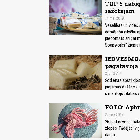
TOP 5 dabīg
ražotajām
14.mai 2019
Veselības un vides 
domājošu cilvēku ap
piedomāts arī par m
Soapworks" ziepju r
IEDVESMOJO
pagatavoja 
2.jun 2017
Šodienas apstākļos 
piejamas dažādos ti
izmantojot dabas ve
FOTO: Apbr
22.feb 2017
26 gadus vecā māksl
ziepēs. Tādējādi vi
darbā.