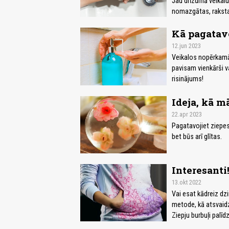
Jau drīzumā veikalu 
nomazgātas, raksta 
Kā pagatavo
12.jun 2023
Veikalos nopērkamās
pavisam vienkārši v
risinājums!
Ideja, kā m
22.apr 2023
Pagatavojiet ziepes,
bet būs arī glītas.
Interesanti
13.okt 2022
Vai esat kādreiz dzi
metode, kā atsvaidzi
Ziepju burbuļi palī