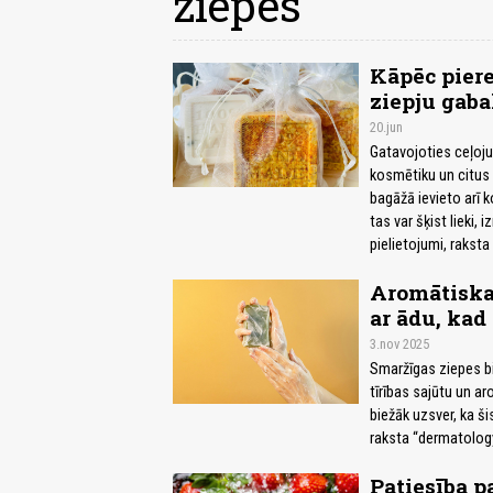
ziepes
Kāpēc piere
ziepju gaba
20.jun
Gatavojoties ceļojum
kosmētiku un citus 
bagāžā ievieto arī k
tas var šķist lieki,
pielietojumi, raks
Aromātiska
ar ādu, kad
3.nov 2025
Smaržīgas ziepes bi
tīrības sajūtu un a
biežāk uzsver, ka ši
raksta “dermatolog
Patiesība p