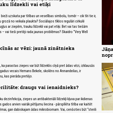
uku līdzekli vai etiķi
ieži uzskata par tīrības un veselības simbolu, tomēr – cik tīri tie ir,
grozā no veikala plaukta? Sociālajos tīklos regulāri cirkulē
ļus ar ziepēm, trauku līdzekli vai pat etiķi. Bet vai tas tiešām
 – vai tieši pretēji rada jaunas problēmas? Skaidro “Very Well
 cīnās ar vēzi: jaunā zinātnieka
Jāņa
nopr
 ka parastas ziepes var būt līdzeklis cīņā pret ādas vēzi, izklausās
 gadus vecais Hemans Bekele, skolēns no Annandeilas, ir
u, kas pierāda pretējo.
erilitāte: draugs vai ienaidnieks?
u dezinfekcija, ziepes un antibakteriāli līdzekļi kļuva par ikdienas
gados arvien vairāk pētījumu liecina - pārspīlēta tīrība var kaitēt
mai, gan dabiskajam ādas mikrobiomam. Vai, cenšoties būt “sterili