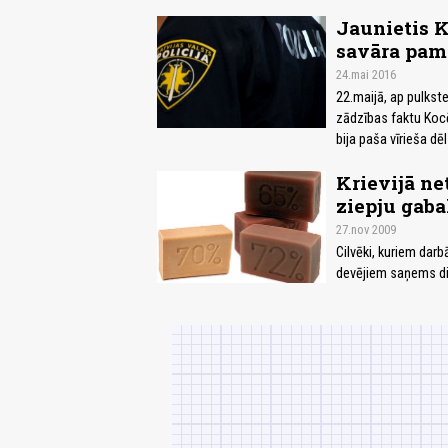
Jaunietis 
savāra pama
24.mai 2016
22.maijā, ap pulks
zādzības faktu Kocē
bija paša vīrieša dēl
Krievijā ne
ziepju gab
27.nov 2009
Cilvēki, kuriem dar
devējiem saņems di