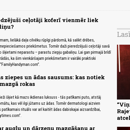
dzējuši ceļotāji koferī vienmēr liek
liņu?
Las
am, lielākā daļa cilvēku rūpīgi pārdomā, kā salikt drēbes,
nepieciešamos priekšmetus. Tomēr daži pieredzējuši ceļotāji savā
o šķietami neparastu – parastu ziepju gabaliņu. Lai gan pirmajā brīdī
 izrādās, ka šim vienkāršajam priekšmetam ir vairāki praktiski
ta “FamilyHandyman.com”.
s ziepes un ādas sausums: kas notiek
 mazgā rokas
eži šķiet kā mazs ikdienas luksuss - tās patīkami puto, atstāj
“Viņi
romātu, kas vēl ilgi jūtams uz ādas. Tomēr dermatologi aizvien
s patīkamais rituāls var arī kaitēt ādas dabiskajai aizsardzībai,
Raje
ytimes.com”.
atce
ar augļu un dārzeņu mazgāšanu ar