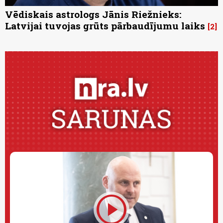
Vēdiskais astrologs Jānis Riežnieks:
Latvijai tuvojas grūts pārbaudījumu laiks
2
play_circle