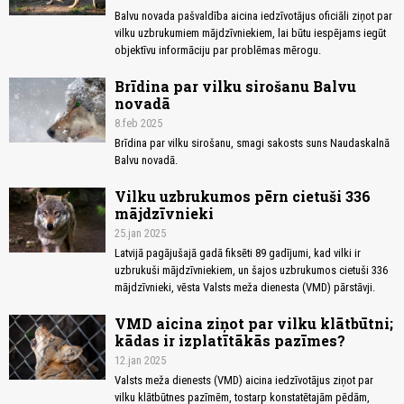
Balvu novada pašvaldība aicina iedzīvotājus oficiāli ziņot par
vilku uzbrukumiem mājdzīvniekiem, lai būtu iespējams iegūt
objektīvu informāciju par problēmas mērogu.
Brīdina par vilku sirošanu Balvu
novadā
8.feb 2025
Brīdina par vilku sirošanu, smagi sakosts suns Naudaskalnā
Balvu novadā.
Vilku uzbrukumos pērn cietuši 336
mājdzīvnieki
25.jan 2025
Latvijā pagājušajā gadā fiksēti 89 gadījumi, kad vilki ir
uzbrukuši mājdzīvniekiem, un šajos uzbrukumos cietuši 336
mājdzīvnieki, vēsta Valsts meža dienesta (VMD) pārstāvji.
VMD aicina ziņot par vilku klātbūtni;
kādas ir izplatītākās pazīmes?
12.jan 2025
Valsts meža dienests (VMD) aicina iedzīvotājus ziņot par
vilku klātbūtnes pazīmēm, tostarp konstatētajām pēdām,