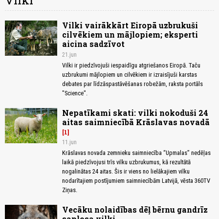
Vilki
Vilki vairākkārt Eiropā uzbrukuši
cilvēkiem un mājlopiem; eksperti
aicina sadzīvot
21.jun
Vilki ir piedzīvojuši iespaidīgu atgriešanos Eiropā. Taču
uzbrukumi mājlopiem un cilvēkiem ir izraisījuši karstas
debates par līdzāspastāvēšanas robežām, raksta portāls
"Science".
Nepatīkami skati: vilki nokoduši 24
aitas saimniecībā Krāslavas novadā
1
11.jun
Krāslavas novada zemnieku saimniecība “Upmalas” nedēļas
laikā piedzīvojusi trīs vilku uzbrukumus, kā rezultātā
nogalinātas 24 aitas. Šis ir viens no lielākajiem vilku
nodarītajiem postījumiem saimniecībām Latvijā, vēsta 360TV
Ziņas.
Vecāku nolaidības dēļ bērnu gandrīz
saplosa vilki