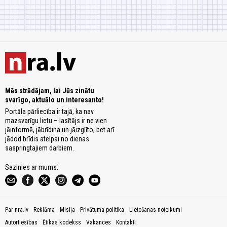
Mēs strādājam, lai Jūs zinātu
svarīgo, aktuālo un interesanto!
Portāla pārliecība ir tajā, ka nav
mazsvarīgu lietu – lasītājs ir ne vien
jāinformē, jābrīdina un jāizglīto, bet arī
jādod brīdis atelpai no dienas
saspringtajiem darbiem.
Sazinies ar mums:
Par nra.lv
Reklāma
Misija
Privātuma politika
Lietošanas noteikumi
Autortiesības
Ētikas kodekss
Vakances
Kontakti