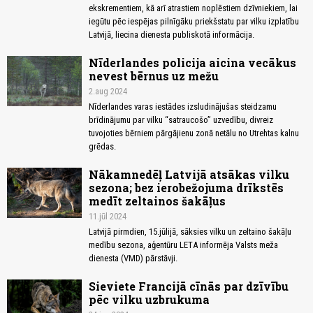
ekskrementiem, kā arī atrastiem noplēstiem dzīvniekiem, lai
iegūtu pēc iespējas pilnīgāku priekšstatu par vilku izplatību
Latvijā, liecina dienesta publiskotā informācija.
Nīderlandes policija aicina vecākus
nevest bērnus uz mežu
2.aug 2024
Nīderlandes varas iestādes izsludinājušas steidzamu
brīdinājumu par vilku “satraucošo” uzvedību, divreiz
tuvojoties bērniem pārgājienu zonā netālu no Utrehtas kalnu
grēdas.
Nākamnedēļ Latvijā atsākas vilku
sezona; bez ierobežojuma drīkstēs
medīt zeltainos šakāļus
11.jūl 2024
Latvijā pirmdien, 15.jūlijā, sāksies vilku un zeltaino šakāļu
medību sezona, aģentūru LETA informēja Valsts meža
dienesta (VMD) pārstāvji.
Sieviete Francijā cīnās par dzīvību
pēc vilku uzbrukuma