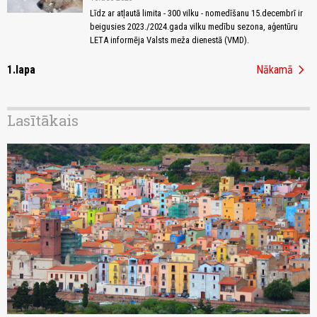
Līdz ar atļautā limita - 300 vilku - nomedīšanu 15.decembrī ir
beigusies 2023./2024.gada vilku medību sezona, aģentūru
LETA informēja Valsts meža dienestā (VMD).
chevron_right
1.lapa
Nākamā
Lasītākais