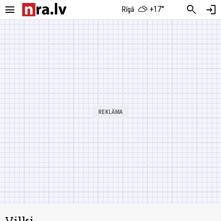
menu
search
login
+17°
Rīgā