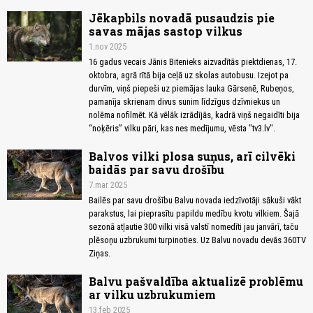
Jēkapbils novadā pusaudzis pie
savas mājas sastop vilkus
1.nov 2025
16 gadus vecais Jānis Bitenieks aizvadītās piektdienas, 17.
oktobra, agrā rītā bija ceļā uz skolas autobusu. Izejot pa
durvīm, viņš piepeši uz piemājas lauka Gārsenē, Rubeņos,
pamanīja skrienam divus sunim līdzīgus dzīvniekus un
nolēma nofilmēt. Kā vēlāk izrādījās, kadrā viņš negaidīti bija
“noķēris” vilku pāri, kas nes medījumu, vēsta "tv3.lv".
Balvos vilki plosa suņus, arī cilvēki
baidās par savu drošību
7.mar 2025
Bailēs par savu drošību Balvu novada iedzīvotāji sākuši vākt
parakstus, lai pieprasītu papildu medību kvotu vilkiem. Šajā
sezonā atļautie 300 vilki visā valstī nomedīti jau janvārī, taču
plēsoņu uzbrukumi turpinoties. Uz Balvu novadu devās 360TV
Ziņas.
Balvu pašvaldība aktualizē problēmu
ar vilku uzbrukumiem
13.feb 2025