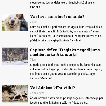
mednieku nošautos dzīvniekus identificēja kā vilksuņu
hibrīdus.
Vai tavs suns bieži smaida?
29.jan
Katrs saimnieks ir pārliecināts, ka viņa mīlulis ir visjaukākais
un jautrākais pasaulē. Taču izrādās, ka suņa sejas "laimes
līmeni" var izmērīt, un zinātnieki to ir izdarījuši. Rotveileri un
pūdeļi ir reitinga augšgalā, vēsta Daily Mail.
Saplosa dzīvu! Traģisks negadījums
medību laikā Aknīstē
2
7.jan
Šī gada pirmajās dienās mežā dzinējmedību laikā Aknīstes
apkaimē notika traģēdija – četri vilki saplosīja pieredzējušu,
nepilnus desmit gadus vecu Rietumsibīrijas laiku, ziņo
žurnāls "Medības".
Vai Ādažos klīst vilki?
27.nov 2025
Ādažu novada pašvaldības policija saņēmusi informāciju par
iespējamu vilku klātbūtni netālu no Ādažu centra.