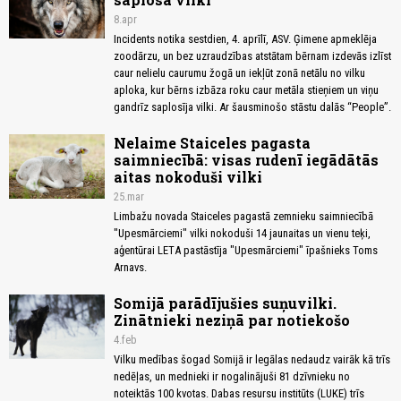
8.apr
Incidents notika sestdien, 4. aprīlī, ASV. Ģimene apmeklēja
zoodārzu, un bez uzraudzības atstātam bērnam izdevās izlīst
caur nelielu caurumu žogā un iekļūt zonā netālu no vilku
aploka, kur bērns izbāza roku caur metāla stieņiem un viņu
gandrīz saplosīja vilki. Ar šausminošo stāstu dalās “People”.
Nelaime Staiceles pagasta
saimniecībā: visas rudenī iegādātās
aitas nokoduši vilki
25.mar
Limbažu novada Staiceles pagastā zemnieku saimniecībā
"Upesmārciemi" vilki nokoduši 14 jaunaitas un vienu teķi,
aģentūrai LETA pastāstīja "Upesmārciemi" īpašnieks Toms
Arnavs.
Somijā parādījušies suņuvilki.
Zinātnieki neziņā par notiekošo
4.feb
Vilku medības šogad Somijā ir legālas nedaudz vairāk kā trīs
nedēļas, un mednieki ir nogalinājuši 81 dzīvnieku no
noteiktās 100 kvotas. Dabas resursu institūts (LUKE) trīs