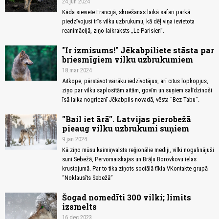
24.jun 2024
Kāda sieviete Francijā, skriešanas laikā safari parkā
piedzīvojusi trīs vilku uzbrukumu, kā dēļ viņa ievietota
reanimācijā, ziņo laikraksts „Le Parisien”.
"Ir izmisums!" Jēkabpiliete stāsta par
briesmīgiem vilku uzbrukumiem
18.mar 2024
Aitkope, pārstāvot vairāku iedzīvotājus, arī citus lopkopjus,
ziņo par vilku saplosītām aitām, govīm un suņiem salīdzinoši
īsā laika nogrieznī Jēkabpils novadā, vēsta "Bez Tabu".
''Bail iet ārā''. Latvijas pierobežā
pieaug vilku uzbrukumi suņiem
9.jan 2024
Kā ziņo mūsu kaimiņvalsts reģionālie mediji, vilki nogalinājuši
suni Sebežā, Pervomaiskajas un Brāļu Borovkovu ielas
krustojumā. Par to tika ziņots sociālā tīkla VKontakte grupā
“Noklausīts Sebežā”
Šogad nomedīti 300 vilki; limits
izsmelts
16.dec 2023