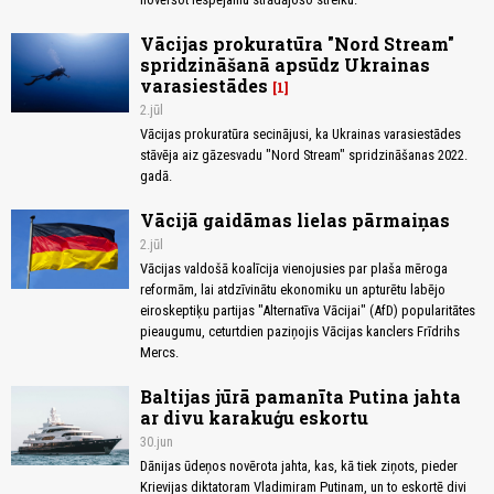
Vācijas prokuratūra "Nord Stream"
spridzināšanā apsūdz Ukrainas
varasiestādes
1
2.jūl
Vācijas prokuratūra secinājusi, ka Ukrainas varasiestādes
stāvēja aiz gāzesvadu "Nord Stream" spridzināšanas 2022.
gadā.
Vācijā gaidāmas lielas pārmaiņas
2.jūl
Vācijas valdošā koalīcija vienojusies par plaša mēroga
reformām, lai atdzīvinātu ekonomiku un apturētu labējo
eiroskeptiķu partijas "Alternatīva Vācijai" (AfD) popularitātes
pieaugumu, ceturtdien paziņojis Vācijas kanclers Frīdrihs
Mercs.
Baltijas jūrā pamanīta Putina jahta
ar divu karakuģu eskortu
30.jun
Dānijas ūdeņos novērota jahta, kas, kā tiek ziņots, pieder
Krievijas diktatoram Vladimiram Putinam, un to eskortē divi