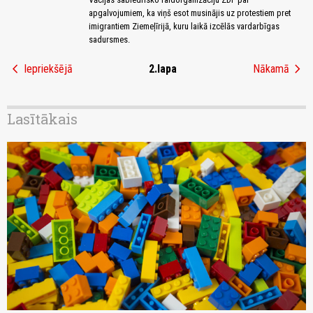
apgalvojumiem, ka viņš esot musinājis uz protestiem pret
imigrantiem Ziemeļīrijā, kuru laikā izcēlās vardarbīgas
sadursmes.
chevron_left
chevron_right
Iepriekšējā
2.lapa
Nākamā
Lasītākais