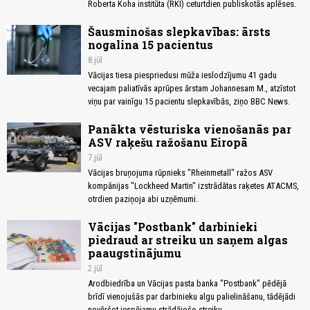
Roberta Koha institūta (RKI) ceturtdien publiskotās aplēses.
Šausminošas slepkavības: ārsts
nogalina 15 pacientus
8.jūl
Vācijas tiesa piespriedusi mūža ieslodzījumu 41 gadu
vecajam paliatīvās aprūpes ārstam Johannesam M., atzīstot
viņu par vainīgu 15 pacientu slepkavībās, ziņo BBC News.
Panākta vēsturiska vienošanās par
ASV raķešu ražošanu Eiropā
7.jūl
Vācijas bruņojuma rūpnieks "Rheinmetall" ražos ASV
kompānijas "Lockheed Martin" izstrādātas raķetes ATACMS,
otrdien paziņoja abi uzņēmumi.
Vācijas "Postbank" darbinieki
piedraud ar streiku un saņem algas
paaugstinājumu
2.jūl
Arodbiedrība un Vācijas pasta banka "Postbank" pēdējā
brīdī vienojušās par darbinieku algu palielināšanu, tādējādi
novēršot iespējamu strādājošo streiku.