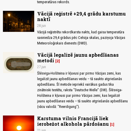
temperatūras rekords.
Vācijā reģistrē +29,4 grādu karstumu
naktī
28.jun
Vācijā reģistrēta rekordkarsta nakts, kad gaisa temperatūra
sasniedza 29,4 grādus pēc Celsija skalas, paziņoja Vācijas
Meteoroloģiskais dienests (DWD).
Vācijā legalizē jaunu apbedīšanas
metodi
2
27.jun
Šlēsviga-Holšteina ir kļuvusi par pirmo Vācijas zemi, kas
legalizē jaunu apbedīšanas veidu – tā saukto atgriešanās
apbedīšanu. Šī metode iepriekš vairākus gadus tika
zinātniski testēta, raksta "Deutsche Welle" (DW). Šlēsviga-
Holšteina ir kļuvusi par pirmo Vācijas zemi, kas legalizē
jaunu apbedīšanas veidu – tā saukto atgriešanās apbedīšanu
(vācu valodā: "Reerdigung").
Karstuma vilnis Francijā liek
ierobežot alkohola pārdošanu
1
21.jun