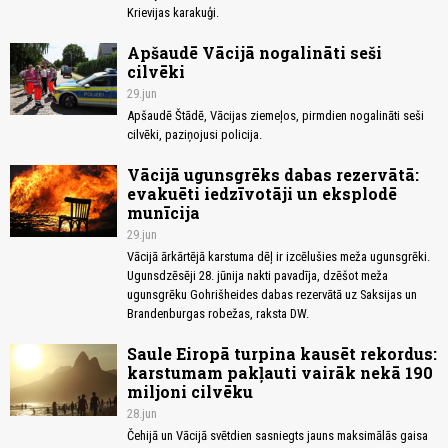
Krievijas karakuģi.
Apšaudē Vācijā nogalināti seši
cilvēki
29.jun
Apšaudē Štādē, Vācijas ziemeļos, pirmdien nogalināti seši
cilvēki, paziņojusi policija.
Vācijā ugunsgrēks dabas rezervātā:
evakuēti iedzīvotāji un eksplodē
munīcija
29.jun
Vācijā ārkārtējā karstuma dēļ ir izcēlušies meža ugunsgrēki.
Ugunsdzēsēji 28. jūnija nakti pavadīja, dzēšot meža
ugunsgrēku Gohrišheides dabas rezervātā uz Saksijas un
Brandenburgas robežas, raksta DW.
Saule Eiropā turpina kausēt rekordus:
karstumam pakļauti vairāk nekā 190
miljoni cilvēku
28.jun
Čehijā un Vācijā svētdien sasniegts jauns maksimālās gaisa