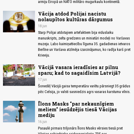
armiju Eiropā un NATO militāro mugurkaulu kontinentā.
Vācija atdod Polijai nacistu
nolaupītos kultūras dārgumus
18.jun
Starp Polijai atdotajiem artefaktiem bija viduslaiku
manuskripts, zelta gredzens un miniatūri modeļi no Varšavas
muzeja. Labo kaimiņattiecību līguma 35. gadadienas ietvaros
Berlīne un Varšava atzīmēja izaicinājumus, ko radīja karš pret
Krieviju.
Vācijā vasara ieradīsies ar pilnu
sparu; kad to sagaidīsim Latvijā?
17.jun
Šonedēļ Vācijā gaisa temperatūra varētu pārsniegt 35 grādus
pēc Celsija, jo valsti sasniedzis agrs vasaras karstuma vilnis.
Īlons Masks "par nekaunīgiem
meliem" iesūdzējis tiesā Vācijas
mediju
16.jun
Pasaulē pirmais triljonārs Īlons Masks vērsies tiesā pret
Vācijas sabiedrisko raidorganizāciju ZDF par