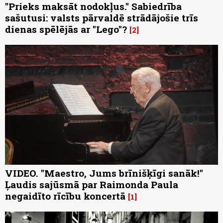
"Prieks maksāt nodokļus." Sabiedrība
sašutusi: valsts pārvaldē strādājošie trīs
dienas spēlējās ar "Lego"?
2
VIDEO. "Maestro, Jums brīnišķīgi sanāk!"
Ļaudis sajūsmā par Raimonda Paula
negaidīto rīcību koncertā
1