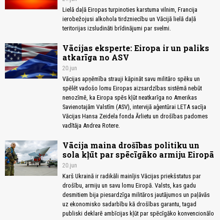
Lielā daļā Eiropas turpinoties karstuma vilnim, Francija
ierobežojusi alkohola tirdzniecību un Vācijā lielā daļā
teritorijas izsludināti brīdinājumi par svelmi.
Vācijas eksperte: Eiropa ir un paliks
atkarīga no ASV
20.jun
Vācijas apņēmība strauji kāpināt savu militāro spēku un
spēlēt vadošo lomu Eiropas aizsardzības sistēmā nebūt
nenozīmē, ka Eiropa spēs kļūt neatkarīga no Amerikas
Savienotajām Valstīm (ASV), intervijā aģentūrai LETA sacīja
Vācijas Hansa Zeidela fonda Ārlietu un drošības padomes
vadītāja Andrea Rotere.
Vācija maina drošības politiku un
sola kļūt par spēcīgāko armiju Eiropā
20.jun
Karš Ukrainā ir radikāli mainījis Vācijas priekšstatus par
drošību, armiju un savu lomu Eiropā. Valsts, kas gadu
desmitiem bija piesardzīga militāros jautājumos un paļāvās
uz ekonomisko sadarbību kā drošības garantu, tagad
publiski deklarē ambīcijas kļūt par spēcīgāko konvencionālo