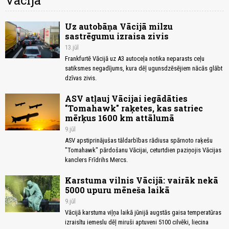
Vācija
Uz autobāņa Vācijā milzu
sastrēgumu izraisa zivis
13.jūl
Frankfurtē Vācijā uz A3 autoceļa notika neparasts ceļu
satiksmes negadījums, kura dēļ ugunsdzēsējiem nācās glābt
dzīvas zivis.
ASV atļauj Vācijai iegādāties
"Tomahawk" raķetes, kas satriec
mērķus 1600 km attālumā
9.jūl
ASV apstiprinājušas tāldarbības rādiusa spārnoto raķešu
"Tomahawk" pārdošanu Vācijai, ceturtdien paziņojis Vācijas
kanclers Frīdrihs Mercs.
Karstuma vilnis Vācijā: vairāk nekā
5000 upuru mēneša laikā
9.jūl
Vācijā karstuma viļņa laikā jūnijā augstās gaisa temperatūras
izraisītu iemeslu dēļ miruši aptuveni 5100 cilvēki, liecina