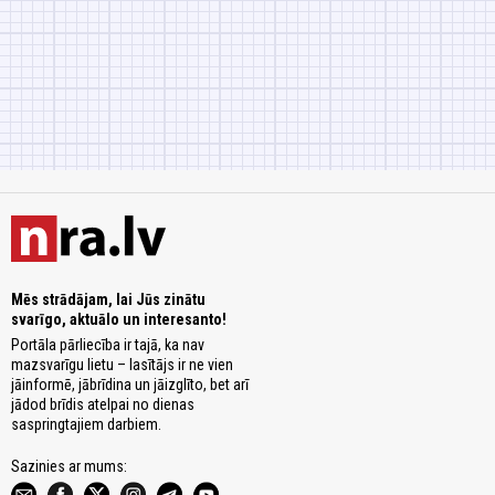
Mēs strādājam, lai Jūs zinātu
svarīgo, aktuālo un interesanto!
Portāla pārliecība ir tajā, ka nav
mazsvarīgu lietu – lasītājs ir ne vien
jāinformē, jābrīdina un jāizglīto, bet arī
jādod brīdis atelpai no dienas
saspringtajiem darbiem.
Sazinies ar mums: