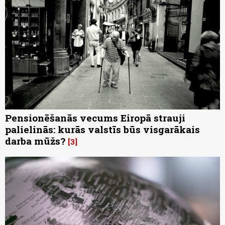
Pensionēšanās vecums Eiropā strauji
palielinās: kurās valstīs būs visgarākais
darba mūžs?
3