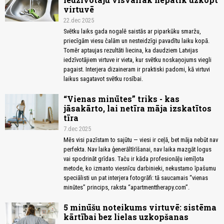
virtuvē
22.dec 2025
Svētku laiks gada nogalē saistās ar piparkūku smaržu,
priecīgām viesu čalām un nesteidzīgi pavadītu laiku kopā.
Tomēr aptaujas rezultāti liecina, ka daudziem Latvijas
iedzīvotājiem virtuve ir vieta, kur svētku noskaņojums viegli
pagaist. Interjera dizaineram ir praktiski padomi, kā virtuvi
laikus sagatavot svētku rosībai.
“Vienas minūtes” triks - kas
jāsakārto, lai netīra māja izskatītos
tīra
7.dec 2025
Mēs visi pazīstam to sajūtu — viesi ir ceļā, bet māja nebūt nav
perfekta. Nav laika ģenerāltīrīšanai, nav laika mazgāt logus
vai spodrināt grīdas. Taču ir kāda profesionāļu iemīļota
metode, ko izmanto viesnīcu darbinieki, nekustamo īpašumu
speciālisti un pat interjera fotogrāfi: tā saucamais “vienas
minūtes” princips, raksta “apartmenttherapy.com”.
5 minūšu noteikums virtuvē: sistēma
kārtībai bez lielas uzkopšanas