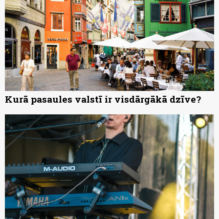
Kurā pasaules valstī ir visdārgākā dzīve?