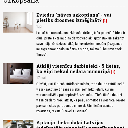
Uzkopšana
Zviedru "nāves uzkopšana" - vai
pietiks drosmes izmēģināt?
1
1.jūl
Lai arī šis nosaukums izklausās drūms, taču patiesībā ideja ir
gluži pretēja - tā mudina dzīvot vieglāk, apzinātāk un sakārtot
savu māju vēl dzīves laikā, lai tuviniekiem nebūtu jāuzņemas
milzīgs emocionāls un fizisks slogs, raksta “The New York
Times”.
Atklāj viesnīcu darbinieki - 5 lietas,
ko viņi nekad nedara numuriņā
1
17.mai
Cilvēki, kuri ikdienā strādā viesnīcās, redz daudz vairāk nekā
viesi - sākot no tīrīšanas aizkulisēm līdz lietām, kurām
vairums cilvēku pat nepievērš uzmanību. Tieši tāpēc daudzi
viesnīcu darbinieki atzīst, ka paši, apmetoties viesnīcā, ievēro
pavisam citus paradumus un no dažām lietām cenšas
izvairīties, raksta “Travel + Leisure”.
Aptauja: lielai daļai Latvijas
iedzīvotāju visvairāk nepatīk uzkopt