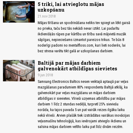
5 triki, lai atvieglotu mājas
uzkopšanu
21.nov 2018
Mājas tīrīšana un spodrināšana neliks tev spiegt un lēkt gaisā
no prieka, taču bez tās nekādi nevar iztikt. Lai padarītu
ikdienišķās rūpes par kārtību un tīrību savā mājvietā mazāk
sāpīgas, nepieciešams izmantot pareizos trikus. Te būs 8
noderīgi padomi no mentalfloss.com, kuri lieti noderēs, lai
bez stresa varētu tikt galā ar uzkopšanas darbiem.
Baltijā par mājas darbiem
galvenokārt atbildīgas sievietes
9.jun 2018
Samsung Electronics Baltics nesen veiktajā aptaujā par veļas
mazgāšanas paradumiem 80% respondentu Baltijā atklāj, ka
galvenokārt par veļas mazgāšanu un mājas darbiem
atbildīgas ir sievietes. Vīrieši uzņemas atbildību par mājas
darbiem 1 līdz 2 stundas nedēļā, turpretī 25% sieviešu
norāda, ka tajos pavada 5 un pat vairāk reizes ilgāku laiku
nekā vīrieši. Arvien plašāk tiek izstrādātas vairākas inovācijas
veļasmašīnu tehnoloģijā, kas ievērojami atvieglo ikdienu un
saīsina mājas darbiem veltīto laiku pat līdz divām reizēm.