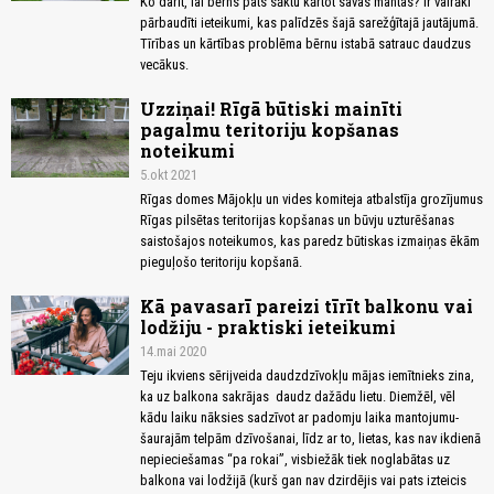
Ko darīt, lai bērns pats sāktu kārtot savas mantas? Ir vairāki
pārbaudīti ieteikumi, kas palīdzēs šajā sarežģītajā jautājumā.
Tīrības un kārtības problēma bērnu istabā satrauc daudzus
vecākus.
Uzziņai! Rīgā būtiski mainīti
pagalmu teritoriju kopšanas
noteikumi
5.okt 2021
Rīgas domes Mājokļu un vides komiteja atbalstīja grozījumus
Rīgas pilsētas teritorijas kopšanas un būvju uzturēšanas
saistošajos noteikumos, kas paredz būtiskas izmaiņas ēkām
pieguļošo teritoriju kopšanā.
Kā pavasarī pareizi tīrīt balkonu vai
lodžiju - praktiski ieteikumi
14.mai 2020
Teju ikviens sērijveida daudzdzīvokļu mājas iemītnieks zina,
ka uz balkona sakrājas daudz dažādu lietu. Diemžēl, vēl
kādu laiku nāksies sadzīvot ar padomju laika mantojumu-
šaurajām telpām dzīvošanai, līdz ar to, lietas, kas nav ikdienā
nepieciešamas “pa rokai”, visbiežāk tiek noglabātas uz
balkona vai lodžijā (kurš gan nav dzirdējis vai pats izteicis