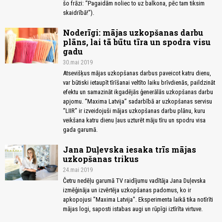
šo frāzi: “Pagaidām noliec to uz balkona, pēc tam tiksim
skaidrībā!”).
Noderīgi: mājas uzkopšanas darbu
plāns, lai tā būtu tīra un spodra visu
gadu
30.mai 2019
Atsevišķus mājas uzkopšanas darbus paveicot katru dienu,
var būtiski ietaupīt tīrīšanai veltīto laiku brīvdienās, paildzināt
efektu un samazināt ikgadējās ģenerālās uzkopšanas darbu
apjomu. “Maxima Latvija” sadarbībā ar uzkopšanas servisu
“LIIR” ir izveidojuši mājas uzkopšanas darbu plānu, kuru
veikšana katru dienu ļaus uzturēt māju tīru un spodru visa
gada garumā.
Jana Duļevska iesaka trīs mājas
uzkopšanas trikus
24.mai 2019
Četru nedēļu garumā TV raidījumu vadītāja Jana Duļevska
izmēģināja un izvērtēja uzkopšanas padomus, ko ir
apkopojusi "Maxima Latvija". Eksperimenta laikā tika notīrīti
mājas logi, saposti istabas augi un rūpīgi iztīrīta virtuve.