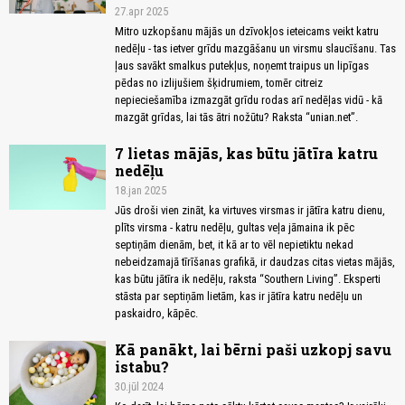
27.apr 2025
Mitro uzkopšanu mājās un dzīvokļos ieteicams veikt katru
nedēļu - tas ietver grīdu mazgāšanu un virsmu slaucīšanu. Tas
ļaus savākt smalkus putekļus, noņemt traipus un lipīgas
pēdas no izlijušiem šķidrumiem, tomēr citreiz
nepieciešamība izmazgāt grīdu rodas arī nedēļas vidū - kā
mazgāt grīdas, lai tās ātri nožūtu? Raksta “unian.net”.
7 lietas mājās, kas būtu jātīra katru
nedēļu
18.jan 2025
Jūs droši vien zināt, ka virtuves virsmas ir jātīra katru dienu,
plīts virsma - katru nedēļu, gultas veļa jāmaina ik pēc
septiņām dienām, bet, it kā ar to vēl nepietiktu nekad
nebeidzamajā tīrīšanas grafikā, ir daudzas citas vietas mājās,
kas būtu jātīra ik nedēļu, raksta “Southern Living”. Eksperti
stāsta par septiņām lietām, kas ir jātīra katru nedēļu un
paskaidro, kāpēc.
Kā panākt, lai bērni paši uzkopj savu
istabu?
30.jūl 2024