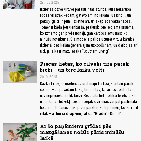
23.nov 2025
Ikdienas dzīvē virtuve parasti ir tas stūrītis, kurā nekārtība
rodas visātrāk - ēdam, gatavojam, noliekam “uz brīdi”, un
pēkšņi galdi ir pilni, izlietne arī, un skapīšos valda haoss.
Tomēr ir kāda ļoti vienkārša, praktiski pielietojama sistēma,
ko izmanto gan profesionāļi, gan kārtības entuziasti - 5
minūšu noteikums. Šis modelis palīdz uzturēt virtuvi kārtībā
ikdienā, bez lielām ģenerālajām uzkopšanām, un darbojas arī
tad, ja laika ir maz, iesaka “Southern Living”.
Piecas lietas, ko cilvēki tīra pārāk
bieži – un tērē laiku velti
26.jūl 2025
Dažkārt mēs, cenšoties uzturēt māju kārtībā, kļūstam pārāk
centīgi – un pavadām laiku, tīrot lietas, kurām patiesībā tas
nav nepieciešams tik bieži. Rezultātā tiek ne tikai tērēts laiks
un tīrīšanas līdzekļi, bet arī bojātas virsmas vai pat paātrināta
lietu nolietošanās. Lūk, pieci pārsteidzoši piemēri, ko vari tīrīt
retāk – ar tīru sirdsapziņu, raksta “Reader's Digest”.
Ar šo paņēmienu grīdas pēc
mazgāšanas nožūs pāris minūšu
laikā