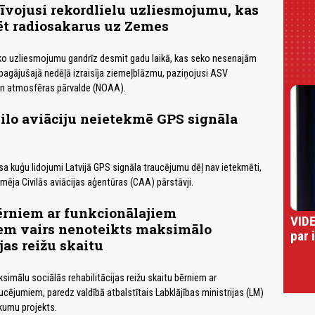
īvojusi rekordlielu uzliesmojumu, kas
ēt radiosakarus uz Zemes
lāko uzliesmojumu gandrīz desmit gadu laikā, kas seko nesenajām
pagājušajā nedēļā izraisīja ziemeļblāzmu, paziņojusi ASV
n atmosfēras pārvalde (NOAA).
vilo aviāciju neietekmē GPS signāla
isa kuģu lidojumi Latvijā GPS signāla traucējumu dēļ nav ietekmēti,
mēja Civilās aviācijas aģentūras (CAA) pārstāvji.
rniem ar funkcionālajiem
VIDE
em vairs nenoteikts maksimālo
par 
jas reižu skaitu
simālu sociālās rehabilitācijas reižu skaitu bērniem ar
ucējumiem, paredz valdībā atbalstītais Labklājības ministrijas (LM)
kumu projekts.