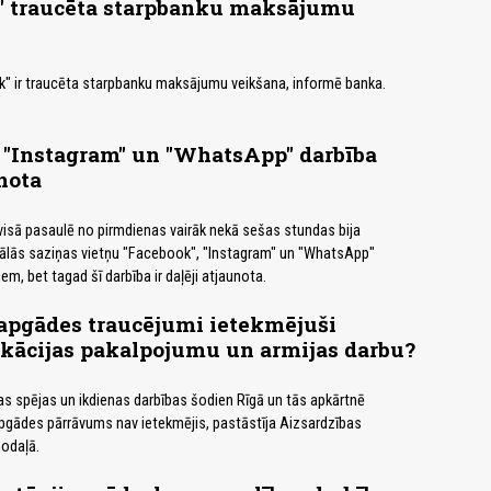
 traucēta starpbanku maksājumu
" ir traucēta starpbanku maksājumu veikšana, informē banka.
 "Instagram" un "WhatsApp" darbība
nota
 visā pasaulē no pirmdienas vairāk nekā sešas stundas bija
iālās saziņas vietņu "Facebook", "Instagram" un "WhatsApp"
m, bet tagad šī darbība ir daļēji atjaunota.
apgādes traucējumi ietekmējuši
kācijas pakalpojumu un armijas darbu?
s spējas un ikdienas darbības šodien Rīgā un tās apkārtnē
pgādes pārrāvums nav ietekmējis, pastāstīja Aizsardzības
nodaļā.