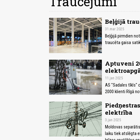
Traucējumi
Beļģijā tra
31.mar 2025
Beļģijā pirmdien not
traucēta gaisa sati
Aptuveni 2
elektroapg
11.jan 2025
AS "Sadales tīkls" 
2000 klienti Rīgā n
Piedņestras
elektrība
3.jan 2025
Moldovas separātis
laiku tiek atslēgta e