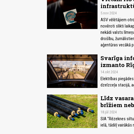
infrastrukt
5.nov 2024
ASV vēlētājiem otrd
novēroti slikti laika
nekādi valsts līmeņ
drošību, žurnālisti
aģentūras vecākā p
Svarīga inf
izmanto Rīg
14.okt 2024
Elektrības piegādes
dzelzceļa stacijā, 
Līdz vasar
brīžiem ne
18.jūl 2024
SIA "Rēzeknes siltu
ielā, tādēļ vairākā