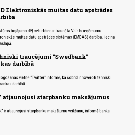
D Elektroniskās muitas datu apstrādes
rbība
ktūras bojājuma dēļ ceturtdien ir traucēta Valsts ieņēmumu
troniskās muitas datu apstrādes sistēmas (EMDAS) darbība, liecina
aslapā.
ehniski traucējumi "Swedbank"
kas darbībā
gošanas vietnē "Twitter" informē, ka šobrīd ir novēroti tehniski
bankas darbībā.
 atjaunojusi starpbanku maksājumus
" ir atjaunojusi starpbanku maksājumu veikšanu, informē banka.