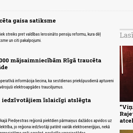
ucēta gaisa satiksme
Las
iek streiks pret valdības Ierosināto pensiju reformu, kura dēļ
ksme un citi pakalpojumi.
000 mājsaimniecībām Rīgā traucēta
āde
operatīvā informācija liecina, ka sestdienas priekšpusdienā aptuveni
ovērojuši elektroapgādes traucējumus.
 iedzīvotājiem īslaicīgi atslēgta
“Viņi
Raje
atce
kajā Piedņestras reģionā piektdien pārmaiņus dažādos apvidos uz
lektrība, jo reģiona iedzīvotāji patērē vairāk elektroenerģijas, nekā