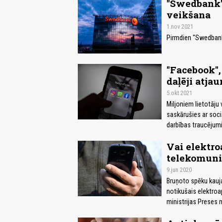
"Swedbank"
veikšana
1.nov 2021
Pirmdien "Swedbank
"Facebook",
daļēji atjau
5.okt 2021
Miljoniem lietotāju
saskārušies ar soc
darbības traucējumie
Vai elektro
telekomuni
9.jun 2020
Bruņoto spēku kauja
notikušais elektroa
ministrijas Preses 