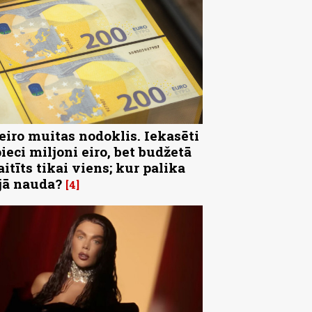
 eiro muitas nodoklis. Iekasēti
pieci miljoni eiro, bet budžetā
aitīts tikai viens; kur palika
jā nauda?
4