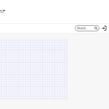
17°
login
search