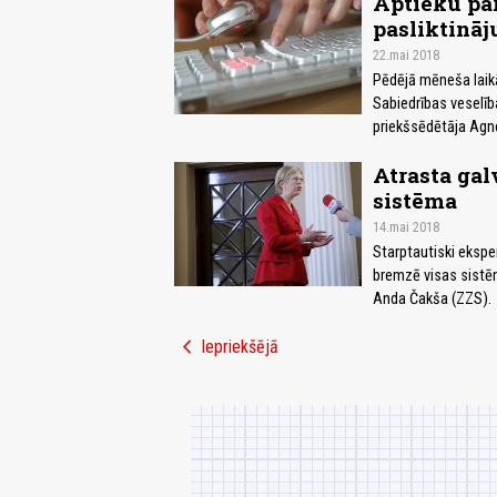
Aptieku pār
pasliktināj
22.mai 2018
Pēdējā mēneša laikā
Sabiedrības veselīb
priekšsēdētāja Agn
Atrasta gal
sistēma
14.mai 2018
Starptautiski ekspe
bremzē visas sistēm
Anda Čakša (ZZS).
chevron_left
Iepriekšējā