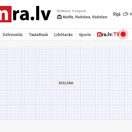
Sestdiena, 8.augusts
+
Rīgā
redeem
Mudīte, Vladislava, Vladislavs
Dzīvesstils
TautaRunā
LifeHacks
Sports