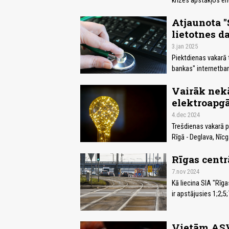
krīzes apstākļos en
Atjaunota 
lietotnes da
3.jan 2025
Piektdienas vakarā 
bankas" internetban
Vairāk nek
elektroapgā
4.dec 2024
Trešdienas vakarā p
Rīgā - Deglava, Nīc
Rīgas centr
7.nov 2024
Kā liecina SIA "Rīga
ir apstājusies 1;2;5
Vietām ASV