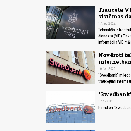
Traucēta VI
sistēmas da
17.feb 2022
Tehniskās infrastru
dienesta (VID) Elek
informācija VID māj
Novēroti t
internetban
10.feb 2022
"Swedbank" mikroblo
traucējumi internet
"Swedbank"
1.nov 2021
Pirmdien "Swedbank