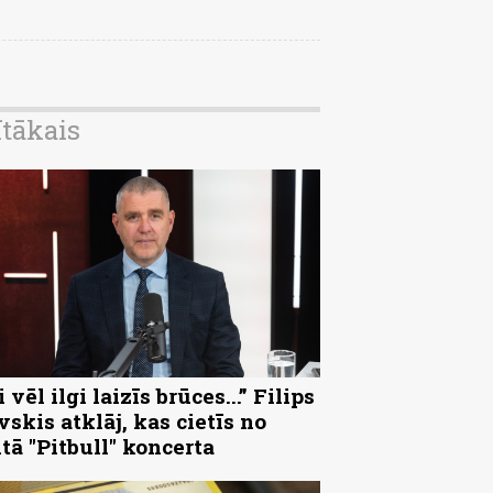
ītākais
 vēl ilgi laizīs brūces...” Filips
vskis atklāj, kas cietīs no
ltā "Pitbull" koncerta