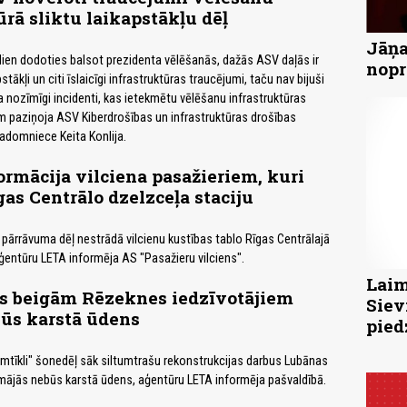
ūrā sliktu laikapstākļu dēļ
Jāņa
ien dodoties balsot prezidenta vēlēšanās, dažās ASV daļās ir
nopr
pstākļi un citi īslaicīgi infrastruktūras traucējumi, taču nav bijuši
a nozīmīgi incidenti, kas ietekmētu vēlēšanu infrastruktūras
em paziņoja ASV Kiberdrošības un infrastruktūras drošības
adomniece Keita Konlija.
ormācija vilciena pasažieriem, kuri
as Centrālo dzelzceļa staciju
 pārrāvuma dēļ nestrādā vilcienu kustības tablo Rīgas Centrālajā
aģentūru LETA informēja AS "Pasažieru vilciens".
Laim
as beigām Rēzeknes iedzīvotājiem
Siev
būs karstā ūdens
pied
mtīkli" šonedēļ sāk siltumtrašu rekonstrukcijas darbus Lubānas
s mājās nebūs karstā ūdens, aģentūru LETA informēja pašvaldībā.