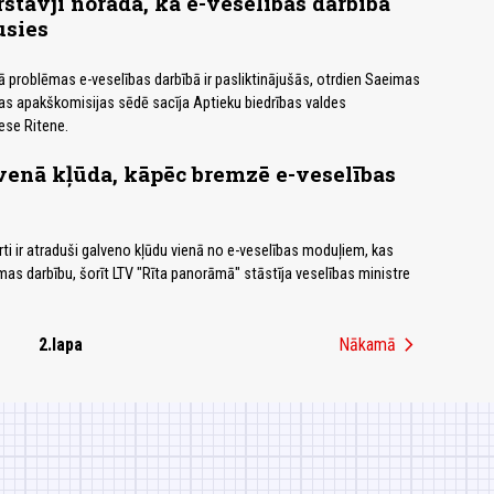
stāvji norāda, ka e-veselības darbība
usies
 problēmas e-veselības darbībā ir pasliktinājušās, otrdien Saeimas
as apakškomisijas sēdē sacīja Aptieku biedrības valdes
ese Ritene.
venā kļūda, kāpēc bremzē e-veselības
rti ir atraduši galveno kļūdu vienā no e-veselības moduļiem, kas
as darbību, šorīt LTV "Rīta panorāmā" stāstīja veselības ministre
chevron_right
2.lapa
Nākamā