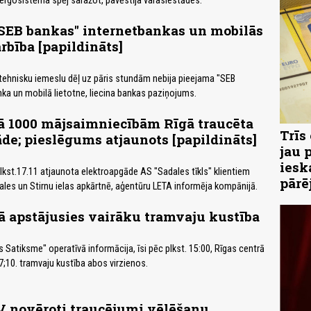
ergosistēma spēj saražot, pavēstīja varasiestādes.
"SEB bankas" internetbankas un mobilās
rbība [papildināts]
tehnisku iemeslu dēļ uz pāris stundām nebija pieejama "SEB
ka un mobilā lietotne, liecina bankas paziņojums.
ā 1000 mājsaimniecībām Rīgā traucēta
Trīs
de; pieslēgums atjaunots [papildināts]
jau 
iesk
lkst.17.11 atjaunota elektroapgāde AS "Sadales tīkls" klientiem
pārē
gales un Stirnu ielas apkārtnē, aģentūru LETA informēja kompānijā.
ā apstājusies vairāku tramvaju kustība
s Satiksme" operatīvā informācija, īsi pēc plkst. 15:00, Rīgas centrā
;7;10. tramvaju kustība abos virzienos.
 novēroti traucējumi vēlēšanu