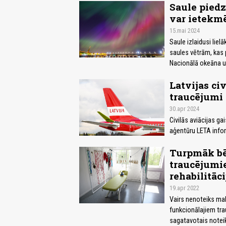
Saule piedz
var ietekm
15.mai 2024
Saule izlaidusi lie
saules vētrām, kas 
Nacionālā okeāna u
Latvijas ci
traucējumi
30.apr 2024
Civilās aviācijas ga
aģentūru LETA infor
Turpmāk bē
traucējumi
rehabilitāci
19.apr 2022
Vairs nenoteiks mak
funkcionālajiem tra
sagatavotais notei