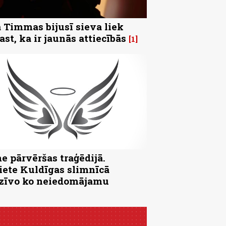
 Timmas bijusī sieva liek
ast, ka ir jaunās attiecībās
1
e pārvēršas traģēdijā.
iete Kuldīgas slimnīcā
zīvo ko neiedomājamu