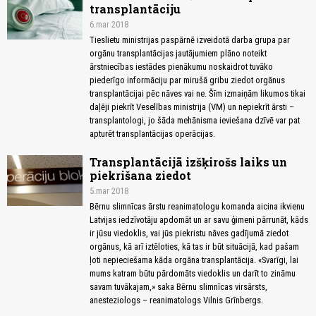
transplantāciju
6.mar 2018
Tieslietu ministrijas paspārnē izveidotā darba grupa par
orgānu transplantācijas jautājumiem plāno noteikt
ārstniecības iestādes pienākumu noskaidrot tuvāko
piederīgo informāciju par mirušā gribu ziedot orgānus
transplantācijai pēc nāves vai ne. Šīm izmaiņām likumos tikai
daļēji piekrīt Veselības ministrija (VM) un nepiekrīt ārsti –
transplantologi, jo šāda mehānisma ieviešana dzīvē var pat
apturēt transplantācijas operācijas.
Transplantācijā izšķirošs laiks un
piekrišana ziedot
5.mar 2018
Bērnu slimnīcas ārstu reanimatologu komanda aicina ikvienu
Latvijas iedzīvotāju apdomāt un ar savu ģimeni pārrunāt, kāds
ir jūsu viedoklis, vai jūs piekristu nāves gadījumā ziedot
orgānus, kā arī iztēloties, kā tas ir būt situācijā, kad pašam
ļoti nepieciešama kāda orgāna transplantācija. «Svarīgi, lai
mums katram būtu pārdomāts viedoklis un darīt to zināmu
savam tuvākajam,» saka Bērnu slimnīcas virsārsts,
anesteziologs – reanimatologs Vilnis Grīnbergs.