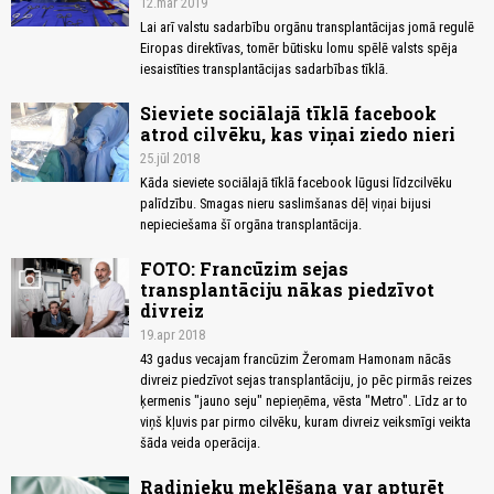
12.mar 2019
Lai arī valstu sadarbību orgānu transplantācijas jomā regulē
Eiropas direktīvas, tomēr būtisku lomu spēlē valsts spēja
iesaistīties transplantācijas sadarbības tīklā.
Sieviete sociālajā tīklā facebook
atrod cilvēku, kas viņai ziedo nieri
25.jūl 2018
Kāda sieviete sociālajā tīklā facebook lūgusi līdzcilvēku
palīdzību. Smagas nieru saslimšanas dēļ viņai bijusi
nepieciešama šī orgāna transplantācija.
FOTO: Francūzim sejas
photo_camera
transplantāciju nākas piedzīvot
divreiz
19.apr 2018
43 gadus vecajam francūzim Žeromam Hamonam nācās
divreiz piedzīvot sejas transplantāciju, jo pēc pirmās reizes
ķermenis "jauno seju" nepieņēma, vēsta "Metro". Līdz ar to
viņš kļuvis par pirmo cilvēku, kuram divreiz veiksmīgi veikta
šāda veida operācija.
Radinieku meklēšana var apturēt