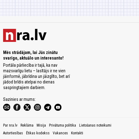
Mēs strādājam, lai Jūs zinātu
svarīgo, aktuālo un interesanto!
Portāla pārliecība ir tajā, ka nav
mazsvarīgu lietu – lasītājs ir ne vien
jāinformē, jābrīdina un jāizglīto, bet arī
jādod brīdis atelpai no dienas
saspringtajiem darbiem.
Sazinies ar mums:
Par nra.lv
Reklāma
Misija
Privātuma politika
Lietošanas noteikumi
Autortiesības
Ētikas kodekss
Vakances
Kontakti