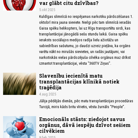
var glābt citu dzīvības?
5.okt 2025
Kuldīgas slimnīcā no iespējamas narkotiku pārdozēšanas 1.
oktobrī mira jauna sieviete. Neilgi pēc tam slimnīcā ieradās
Gaisa spēku helikopters, lai uz Rīgu transportētu sirdi, kas
transplantācijai jānogādā sešu stundu laikā. Gaisa spēku
ieraksts sociālajos medijos radīja lielu ažiotāžu un
sabiedrības sašutumu, jo daudzi uzreiz pieļāva, ka orgāns
varētu nākt no mirušās sievietes, un radās jautājumi, vai
narkotiskās vielas pārdozējuša cilvēka orgānus maz drīkst
izmantot transplantācijai, vēsta "360TV Ziņas".
Slavenību iecienītā matu
transplantācijas klīnikā notiek
traģēdija
4.aug 2025
Jūlija pēdējās dienās, pēc matu transplantācijas procedūras
Turcijā, miris kāds britu vīrietis, vēsta žurnāls “People”.
Emocionāls stāsts: ziedojot savus
orgānus, dāvā iespēju dzīvot sešiem
cilvēkiem
9.feb 2025