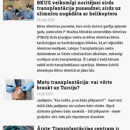
BKUS veiksmīgi noritējusi sirds
transplantācija pusaudzei; sirds uz
slimnīcu nogādāta ar helikopteru
29.sep 2023
Bērnu slimnīcas pacientei, kura sirds donoru gaidīja aptuveni
gadu, pateicoties P. Stradiņa klīniskās universitātes slimnīcas
(PSKUS) Sirds ķirurģijas centra un Bērnu slimnīcas Bērnu
kardioloģijas un kardioķirurģijas klīnikas, kā arī reģionālās
slimnīcas mediķiem, Latvijas Transplantācijas centra
darbiniekiem un Valsts robežsardzes atbalstam, veiksmīgi
noritējusi sirds transplantācija. Šī Latvijā ir trešā bērnam
veiktā sirds transplantēšanas operācija. Meitene šobrīd
atveseļojas Bērnu slimnīcā un jūtas labi.
Matu transplantācija: vai vērts
braukt uz Turciju?
13.jūl 2023
Jautājums: “Kas notiks, ja es būšu plikpauris?” - kaut reizi
mūžā šādu jautājumu sev uzdevis katrs vīrietis. Stiprā
dzimuma galveno baiļu sarakstā – būt plikpaurim - ieņem
godpilno otro vietu pēc impotences draudiem.
Ārste: Transplantācijas centram ir