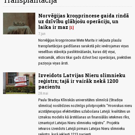
Transplantācija
Norvēģijas kroņprincese gaida rindā
uz dzīvību glābjošu operāciju, un
laika ir maz
1
7.jun
Norvēģijas kroņprincese Mete Marita ir iekļauta plaušu
transplantācijas gaidīšanas sarakstā pēc ievērojamas viņas
veselības stāvokļa pasliktināšanās, kuras dēļ viņai,
visticamāk, atlicis tikai gads dzīvot bez operācijas, piektdien
paziņoja viņas ārsti.
Izveidots Latvijas Nieru slimnieku
reģistrs; tajā ir vairāk nekā 1200
pacientu
28.mai
Paula Stradiņa Klīniskās universitātes slimnīcā (Stradiņa
slimnīca) noslēdzies nozīmīgs pilotprojekts “Hroniskas nieru
aizstājterapijas efektivitātes uzlabošana Latvijā: kvalitātes un
izmaksu modelis kā ārstēšanas un finansiālās ietekmes rīks,
izmantojot Latvijas Nieru slimnieku reģistru”. Projekta
ietvaros izveidots Latvijā pirmais Latvijas Nieru slimnieku
reģistrs, kurā iekļauti 1213 pacienti.