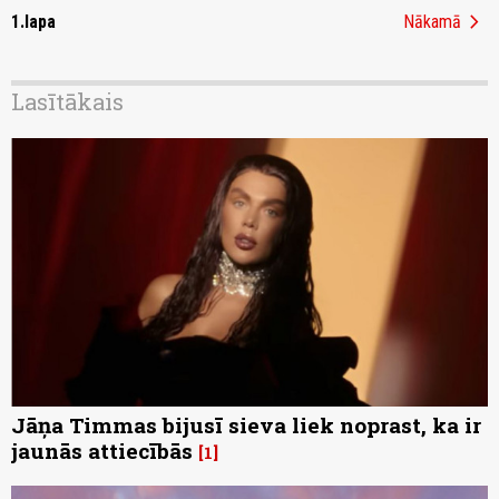
chevron_right
1.lapa
Nākamā
Lasītākais
Jāņa Timmas bijusī sieva liek noprast, ka ir
jaunās attiecībās
1