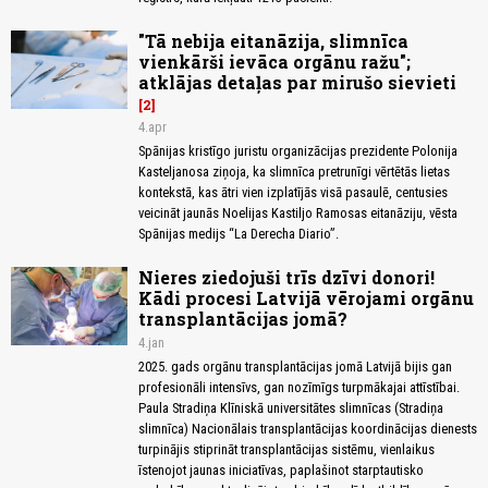
"Tā nebija eitanāzija, slimnīca
vienkārši ievāca orgānu ražu";
atklājas detaļas par mirušo sievieti
2
4.apr
Spānijas kristīgo juristu organizācijas prezidente Polonija
Kasteljanosa ziņoja, ka slimnīca pretrunīgi vērtētās lietas
kontekstā, kas ātri vien izplatījās visā pasaulē, centusies
veicināt jaunās Noelijas Kastiljo Ramosas eitanāziju, vēsta
Spānijas medijs “La Derecha Diario”.
Nieres ziedojuši trīs dzīvi donori!
Kādi procesi Latvijā vērojami orgānu
transplantācijas jomā?
4.jan
2025. gads orgānu transplantācijas jomā Latvijā bijis gan
profesionāli intensīvs, gan nozīmīgs turpmākajai attīstībai.
Paula Stradiņa Klīniskā universitātes slimnīcas (Stradiņa
slimnīca) Nacionālais transplantācijas koordinācijas dienests
turpinājis stiprināt transplantācijas sistēmu, vienlaikus
īstenojot jaunas iniciatīvas, paplašinot starptautisko