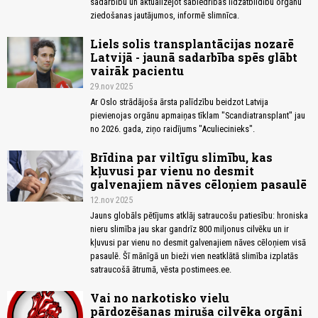
sadarbību un aktualizējot sabiedrības līdzatbildību orgānu
ziedošanas jautājumos, informē slimnīca.
Liels solis transplantācijas nozarē
Latvijā - jaunā sadarbība spēs glābt
vairāk pacientu
29.nov 2025
Ar Oslo strādājoša ārsta palīdzību beidzot Latvija
pievienojas orgānu apmaiņas tīklam "Scandiatransplant" jau
no 2026. gada, ziņo raidījums "Aculiecinieks".
Brīdina par viltīgu slimību, kas
kļuvusi par vienu no desmit
galvenajiem nāves cēloņiem pasaulē
12.nov 2025
Jauns globāls pētījums atklāj satraucošu patiesību: hroniska
nieru slimība jau skar gandrīz 800 miljonus cilvēku un ir
kļuvusi par vienu no desmit galvenajiem nāves cēloņiem visā
pasaulē. Šī mānīgā un bieži vien neatklātā slimība izplatās
satraucošā ātrumā, vēsta postimees.ee.
Vai no narkotisko vielu
pārdozēšanas miruša cilvēka orgāni