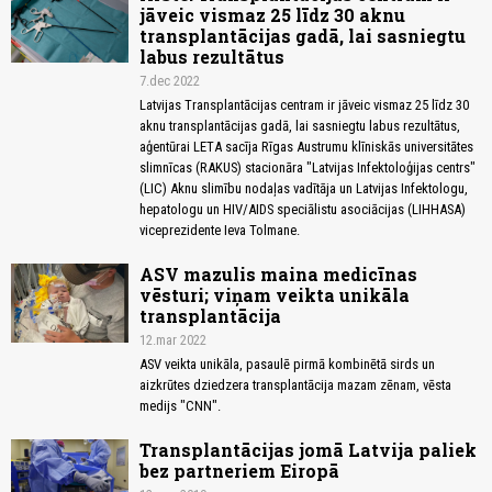
jāveic vismaz 25 līdz 30 aknu
transplantācijas gadā, lai sasniegtu
labus rezultātus
7.dec 2022
Latvijas Transplantācijas centram ir jāveic vismaz 25 līdz 30
aknu transplantācijas gadā, lai sasniegtu labus rezultātus,
aģentūrai LETA sacīja Rīgas Austrumu klīniskās universitātes
slimnīcas (RAKUS) stacionāra "Latvijas Infektoloģijas centrs"
(LIC) Aknu slimību nodaļas vadītāja un Latvijas Infektologu,
hepatologu un HIV/AIDS speciālistu asociācijas (LIHHASA)
viceprezidente Ieva Tolmane.
ASV mazulis maina medicīnas
vēsturi; viņam veikta unikāla
transplantācija
12.mar 2022
ASV veikta unikāla, pasaulē pirmā kombinētā sirds un
aizkrūtes dziedzera transplantācija mazam zēnam, vēsta
medijs "CNN".
Transplantācijas jomā Latvija paliek
bez partneriem Eiropā