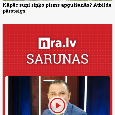
Kāpēc suņi riņķo pirms apgulšanās? Atbilde
pārsteigs
play_circle