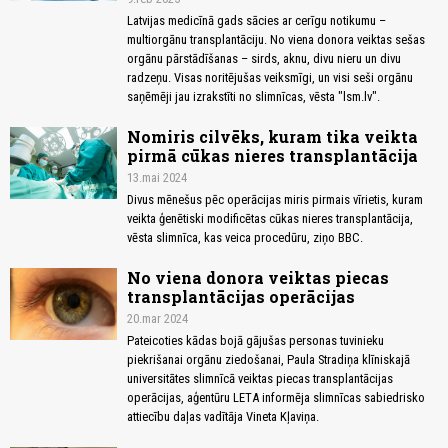
Latvijas medicīnā gads sācies ar cerīgu notikumu –
multiorgānu transplantāciju. No viena donora veiktas sešas
orgānu pārstādīšanas – sirds, aknu, divu nieru un divu
radzeņu. Visas noritējušas veiksmīgi, un visi seši orgānu
saņēmēji jau izrakstīti no slimnīcas, vēsta "lsm.lv".
Nomiris cilvēks, kuram tika veikta
pirmā cūkas nieres transplantācija
13.mai 2024
Divus mēnešus pēc operācijas miris pirmais vīrietis, kuram
veikta ģenētiski modificētas cūkas nieres transplantācija,
vēsta slimnīca, kas veica procedūru, ziņo BBC.
No viena donora veiktas piecas
transplantācijas operācijas
20.mar 2024
Pateicoties kādas bojā gājušas personas tuvinieku
piekrišanai orgānu ziedošanai, Paula Stradiņa klīniskajā
universitātes slimnīcā veiktas piecas transplantācijas
operācijas, aģentūru LETA informēja slimnīcas sabiedrisko
attiecību daļas vadītāja Vineta Kļaviņa.