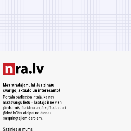
Mēs strādājam, lai Jūs zinātu
svarīgo, aktuālo un interesanto!
Portāla pārliecība ir tajā, ka nav
mazsvarīgu lietu – lasītājs ir ne vien
jāinformē, jābrīdina un jāizglīto, bet arī
jādod brīdis atelpai no dienas
saspringtajiem darbiem.
Sazinies ar mums: