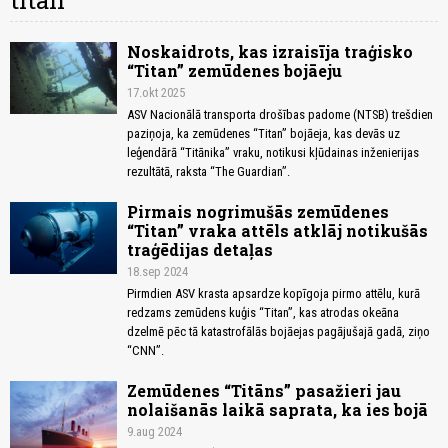
titan
Noskaidrots, kas izraisīja traģisko
“Titan” zemūdenes bojāeju
17.okt 2025
ASV Nacionālā transporta drošības padome (NTSB) trešdien
paziņoja, ka zemūdenes “Titan” bojāeja, kas devās uz
leģendārā “Titānika” vraku, notikusi kļūdainas inženierijas
rezultātā, raksta “The Guardian”.
Pirmais nogrimušās zemūdenes
“Titan” vraka attēls atklāj notikušās
traģēdijas detaļas
18.sep 2024
Pirmdien ASV krasta apsardze kopīgoja pirmo attēlu, kurā
redzams zemūdens kuģis “Titan”, kas atrodas okeāna
dzelmē pēc tā katastrofālās bojāejas pagājušajā gadā, ziņo
“CNN”.
Zemūdenes “Titāns” pasažieri jau
nolaišanās laikā saprata, ka ies bojā
9.aug 2024