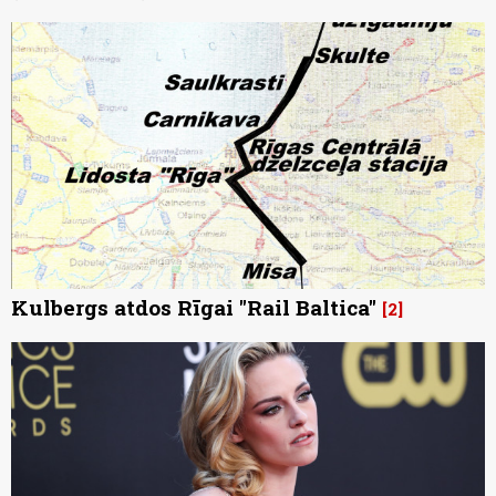
Kulbergs atdos Rīgai "Rail Baltica"
2