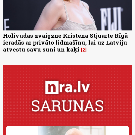
Holivudas zvaigzne Kristena Stjuarte Rīgā
ieradās ar privāto lidmašīnu, lai uz Latviju
atvestu savu suni un kaķi
2