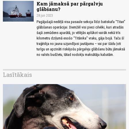
Kam jāmaksā par pārgalvju
glābšanu?
28.jun 2023
Pagājušajā nedēļā visa pasaule sekoja līdzi batiskafa “Titan”
glābšanas operācijai. Diemžēl visi pieci cilvēki, kuri atradās
šajā zemūdens aparātā, jo vēlējās aplūkot vairāk nekā trīs
kilometru dziļumā esošo “Titānika” vraku, gāja bojā. Taču šī
traģēdija no jauna uzjundījusi jautājumu – vai par šādu ļoti
turīgu un apzināti riskējošu pārgalvju glābšanu būtu jāmaksā
no valsts budžetu, tātad nodokļu maksātāju kabatām.
Lasītākais