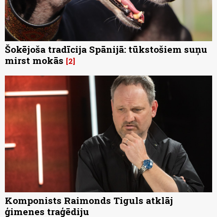
Šokējoša tradīcija Spānijā: tūkstošiem suņu
mirst mokās
2
Komponists Raimonds Tiguls atklāj
ģimenes traģēdiju