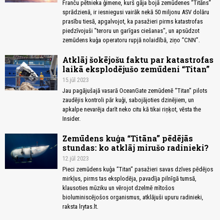
Franču pētnieka ģimene, kurš gāja bojā zemūdenes “Titāns”
sprādzienā, ir iesniegusi vairāk nekā 50 miljonu ASV dolāru
prasību tiesā, apgalvojot, ka pasažieri pirms katastrofas
piedzīvojuši "teroru un garīgas ciešanas", un apsūdzot
zemūdens kuģa operatoru rupjā nolaidībā, ziņo “CNN”.
Atklāj šokējošu faktu par katastrofas
laikā eksplodējušo zemūdeni “Titan”
15.jūl 2023
Jau pagājušajā vasarā OceanGate zemūdenē “Titan” pilots
zaudējis kontroli pār kuģi, sabojājoties dzinējiem, un
apkalpe nevarēja darīt neko citu kā tikai riņķot, vēsta the
Insider.
Zemūdens kuģa “Titāna” pēdējās
stundas: ko atklāj mirušo radinieki?
12.jūl 2023
Pieci zemūdens kuģa “Titan” pasažieri savas dzīves pēdējos
mirkļus, pirms tas eksplodēja, pavadīja pilnīgā tumsā,
klausoties mūziku un vērojot dzelmē mītošos
bioluminiscējošos organismus, atklājuši upuru radinieki,
raksta lrytas.lt.