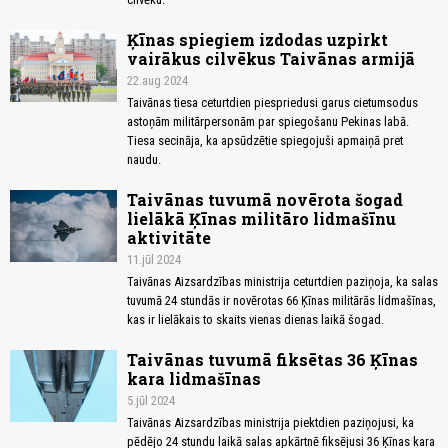
Ķīnas spiegiem izdodas uzpirkt
vairākus cilvēkus Taivānas armijā
22.aug 2024
Taivānas tiesa ceturtdien piespriedusi garus cietumsodus
astoņām militārpersonām par spiegošanu Pekinas labā.
Tiesa secināja, ka apsūdzētie spiegojuši apmaiņā pret
naudu.
Taivānas tuvumā novērota šogad
lielākā Ķīnas militāro lidmašīnu
aktivitāte
11.jūl 2024
Taivānas Aizsardzības ministrija ceturtdien paziņoja, ka salas
tuvumā 24 stundās ir novērotas 66 Ķīnas militārās lidmašīnas,
kas ir lielākais to skaits vienas dienas laikā šogad.
Taivānas tuvumā fiksētas 36 Ķīnas
kara lidmašīnas
5.jūl 2024
Taivānas Aizsardzības ministrija piektdien paziņojusi, ka
pēdējo 24 stundu laikā salas apkārtnē fiksējusi 36 Ķīnas kara