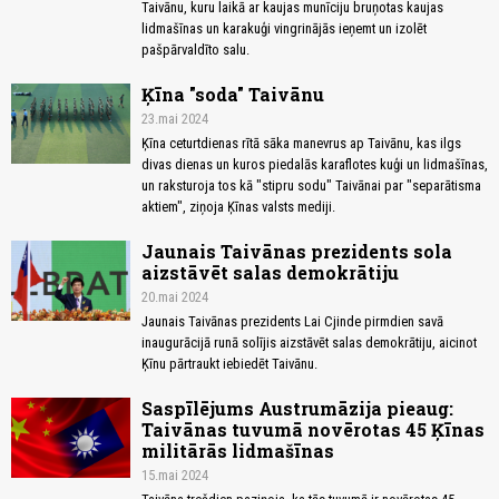
Taivānu, kuru laikā ar kaujas munīciju bruņotas kaujas
lidmašīnas un karakuģi vingrinājās ieņemt un izolēt
pašpārvaldīto salu.
Ķīna "soda" Taivānu
23.mai 2024
Ķīna ceturtdienas rītā sāka manevrus ap Taivānu, kas ilgs
divas dienas un kuros piedalās karaflotes kuģi un lidmašīnas,
un raksturoja tos kā "stipru sodu" Taivānai par "separātisma
aktiem", ziņoja Ķīnas valsts mediji.
Jaunais Taivānas prezidents sola
aizstāvēt salas demokrātiju
20.mai 2024
Jaunais Taivānas prezidents Lai Cjinde pirmdien savā
inaugurācijā runā solījis aizstāvēt salas demokrātiju, aicinot
Ķīnu pārtraukt iebiedēt Taivānu.
Saspīlējums Austrumāzija pieaug:
Taivānas tuvumā novērotas 45 Ķīnas
militārās lidmašīnas
15.mai 2024