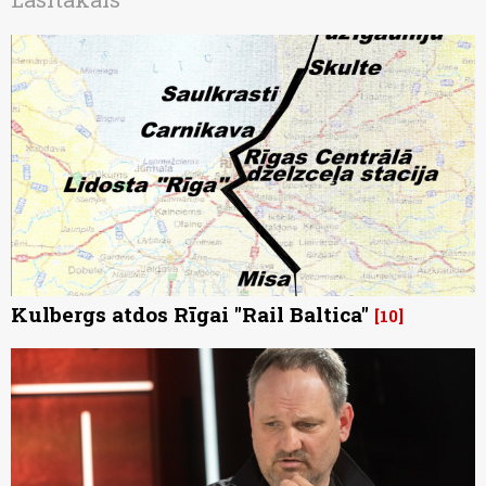
Kulbergs atdos Rīgai "Rail Baltica"
10