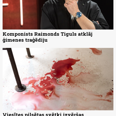
Komponists Raimonds Tiguls atklāj
ģimenes traģēdiju
Viesītes pilsētas svētki izvēršas