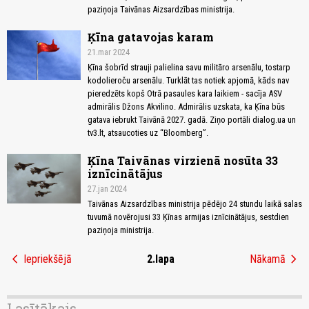
paziņoja Taivānas Aizsardzības ministrija.
Ķīna gatavojas karam
21.mar 2024
Ķīna šobrīd strauji palielina savu militāro arsenālu, tostarp
kodolieroču arsenālu. Turklāt tas notiek apjomā, kāds nav
pieredzēts kopš Otrā pasaules kara laikiem - sacīja ASV
admirālis Džons Akvilino. Admirālis uzskata, ka Ķīna būs
gatava iebrukt Taivānā 2027. gadā. Ziņo portāli dialog.ua un
tv3.lt, atsaucoties uz “Bloomberg”.
Ķīna Taivānas virzienā nosūta 33
iznīcinātājus
27.jan 2024
Taivānas Aizsardzības ministrija pēdējo 24 stundu laikā salas
tuvumā novērojusi 33 Ķīnas armijas iznīcinātājus, sestdien
paziņoja ministrija.
chevron_left
chevron_right
Iepriekšējā
2.lapa
Nākamā
Lasītākais