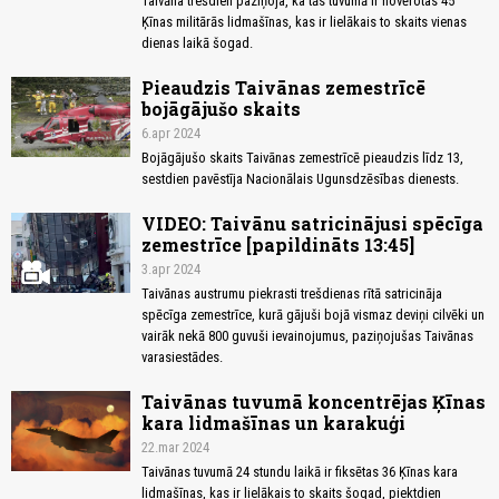
Taivāna trešdien paziņoja, ka tās tuvumā ir novērotas 45
Ķīnas militārās lidmašīnas, kas ir lielākais to skaits vienas
dienas laikā šogad.
Pieaudzis Taivānas zemestrīcē
bojāgājušo skaits
6.apr 2024
Bojāgājušo skaits Taivānas zemestrīcē pieaudzis līdz 13,
sestdien pavēstīja Nacionālais Ugunsdzēsības dienests.
VIDEO: Taivānu satricinājusi spēcīga
zemestrīce [papildināts 13:45]
3.apr 2024
Taivānas austrumu piekrasti trešdienas rītā satricināja
spēcīga zemestrīce, kurā gājuši bojā vismaz deviņi cilvēki un
vairāk nekā 800 guvuši ievainojumus, paziņojušas Taivānas
varasiestādes.
Taivānas tuvumā koncentrējas Ķīnas
kara lidmašīnas un karakuģi
22.mar 2024
Taivānas tuvumā 24 stundu laikā ir fiksētas 36 Ķīnas kara
lidmašīnas, kas ir lielākais to skaits šogad, piektdien