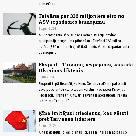
lidmašīnas.
Taivāna par 336 miljoniem eiro no
ASV iegādāsies bruņojumu
19.jun 2024
ASV prezidenta Džo Baidena administrācija otrdien
apstiprināja bruņojuma pārdošanu Taivānai 360 miljonu
dolāru (336 miljoni eiro) vērtībā, teikts Valsts departamenta
paziņojumā.
Eksperti: Taivānu, iespējams, sagaida
Ukrainas liktenis
6.jun 2024
Eksperti ir pārliecināti, ka Kims Čenuns nolēmis palielināt
savu popularitāti starp tādām valstīm, kas ietver Krievijas
Federāciju, Irānu un Ķīnu, un Taivāna ir apdraudēta, raksta
izdevums “The Hill”.
Ķīna imitējusi triecienus, kas vērsti
pret Taivānas līderiem
25.mai 2024
Ķīna pabeigusi divas dienas ilgušās militārās mācības ap