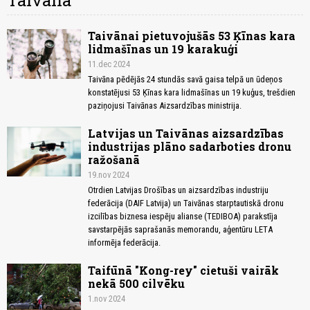
Taivāna
Taivānai pietuvojušās 53 Ķīnas kara
lidmašīnas un 19 karakuģi
11.dec 2024
Taivāna pēdējās 24 stundās savā gaisa telpā un ūdeņos
konstatējusi 53 Ķīnas kara lidmašīnas un 19 kuģus, trešdien
paziņojusi Taivānas Aizsardzības ministrija.
Latvijas un Taivānas aizsardzības
industrijas plāno sadarboties dronu
ražošanā
19.nov 2024
Otrdien Latvijas Drošības un aizsardzības industriju
federācija (DAIF Latvija) un Taivānas starptautiskā dronu
izcilības biznesa iespēju alianse (TEDIBOA) parakstīja
savstarpējās saprašanās memorandu, aģentūru LETA
informēja federācija.
Taifūnā "Kong-rey" cietuši vairāk
nekā 500 cilvēku
1.nov 2024