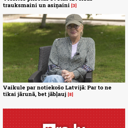
trauksmaini un asiņaini
3
Vaikule par notiekošo Latvijā: Par to ne
tikai jārunā, bet jābļauj
8