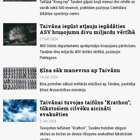
Taifūnā "Kong-rey" Taivānā gājuši bojā vismaz divi cilvēki un
vairāk nekā 500 ievainoti, piektdien paziņoja Centrālais
ārkārtas operāciju centrs.
Taivāna iegūst atļauju iegādāties
ASV bruņojumu divu miljardu vērtībā
27.okt 2024
ASV Valsts departaments apstiprinājis bruņojuma pārdošanu
Taivānai divu miljardu ASV dolāru vērtībā, paziņojis
Pentagons.
Ķīna sāk manevrus ap Taivānu
14.okt 2024
Ķīna pirmdien sākusi militārās mācības ap Taivānu, pavēstīja
Ķīnas Aizsardzības ministrija.
Taivānai tuvojas taifūns "Krathon";
tūkstošiem cilvēku aicināti
evakuēties
2.okt 2024
Tuvojoties taifūnam "Krathon", Taivāna trešdien slēgusi
skolas un biržas un devusi rīkojumu evakuēties tūkstošiem
cilvēku.