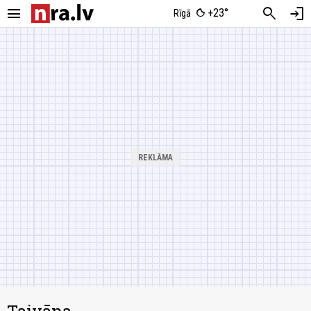
menu
search
login
+23°
Rīgā