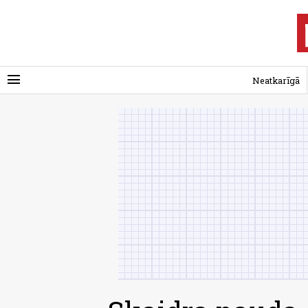
menu
Neatkarīgā