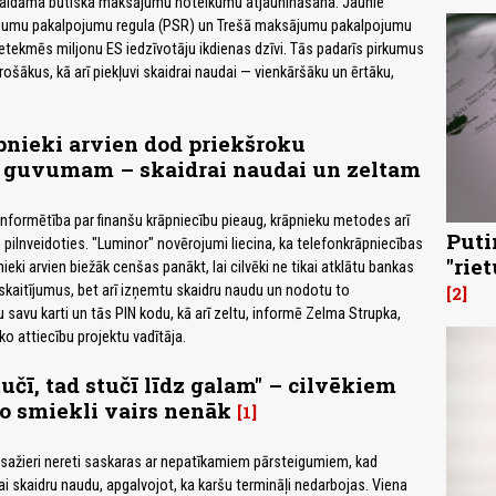
gaidāma būtiska maksājumu noteikumu atjaunināšana. Jaunie
jumu pakalpojumu regula (PSR) un Trešā maksājumu pakalpojumu
ietekmēs miljonu ES iedzīvotāju ikdienas dzīvi. Tās padarīs pirkumus
ošākus, kā arī piekļuvi skaidrai naudai — vienkāršāku un ērtāku,
nieki arvien dod priekšroku
guvumam – skaidrai naudai un zeltam
 informētība par finanšu krāpniecību pieaug, krāpnieku metodes arī
Puti
 pilnveidoties. "Luminor" novērojumi liecina, ka telefonkrāpniecības
"rie
ki arvien biežāk cenšas panākt, lai cilvēki ne tikai atklātu bankas
rskaitījumus, bet arī izņemtu skaidru naudu un nodotu to
2
 savu karti un tās PIN kodu, kā arī zeltu, informē Zelma Strupka,
o attiecību projektu vadītāja.
tučī, tad stučī līdz galam" – cilvēkiem
o smiekli vairs nenāk
1
sažieri nereti saskaras ar nepatīkamiem pārsteigumiem, kad
kai skaidru naudu, apgalvojot, ka karšu termināļi nedarbojas. Viena