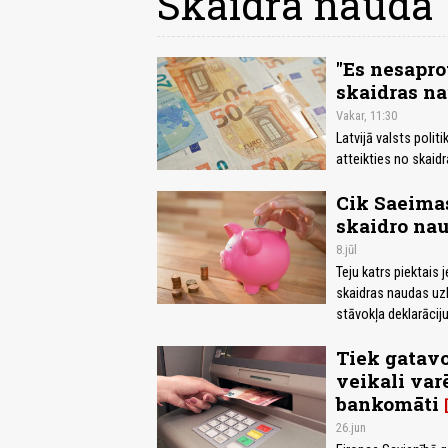
Skaidra nauda
"Es nesaprot
skaidras na
Vakar, 11:30
Latvijā valsts polit
atteikties no skaid
Cik Saeimas
skaidro na
8.jūl
Teju katrs piektais
skaidras naudas uzk
stāvokļa deklarāciju
Tiek gatav
veikali var
bankomāti
26.jun