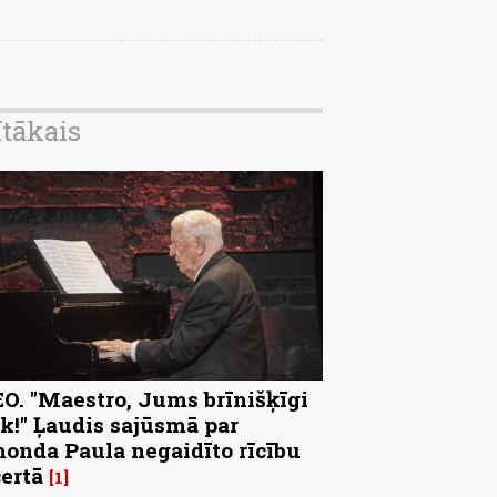
ītākais
O. "Maestro, Jums brīnišķīgi
k!" Ļaudis sajūsmā par
onda Paula negaidīto rīcību
ertā
1