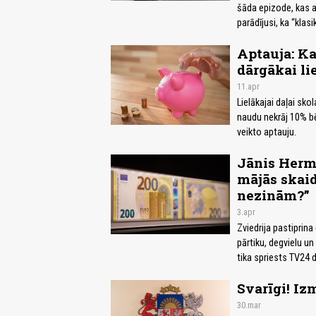
šāda epizode, kas ap
parādījusi, ka “klasi
Aptauja: Ka
dārgākai li
11.apr
Lielākajai daļai sko
naudu nekrāj 10% bē
veikto aptauju.
Jānis Herma
mājās skaid
nezinām?”
3.apr
Zviedrija pastiprina
pārtiku, degvielu un
tika spriests TV24 d
Svarīgi! Iz
30.mar