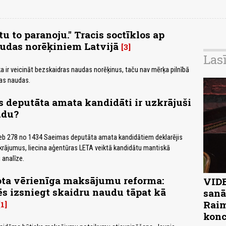
u to paranoju." Tracis soctīklos ap
udas norēķiniem Latvijā
3
Las
ika ir veicināt bezskaidras naudas norēķinus, taču nav mērķa pilnībā
ras naudas.
 deputāta amata kandidāti ir uzkrājuši
udu?
 jeb 278 no 1434 Saeimas deputāta amata kandidātiem deklarējis
rājumus, liecina aģentūras LETA veiktā kandidātu mantiskā
 analīze.
ota vērienīga maksājumu reforma:
VIDE
ēs izsniegt skaidru naudu tāpat kā
sanā
Raim
1
konc