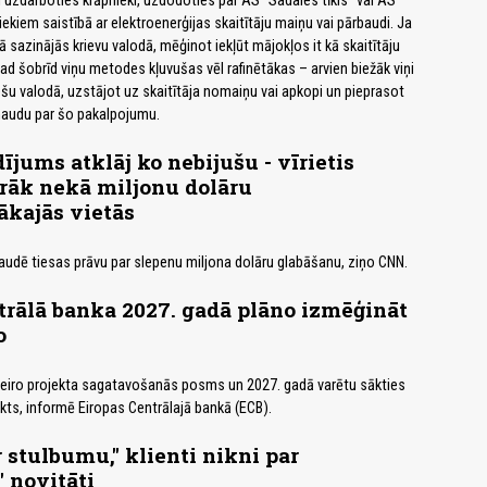
vi uzdarboties krāpnieki, uzdodoties par AS "Sadales tīkls" vai AS
ekiem saistībā ar elektroenerģijas skaitītāju maiņu vai pārbaudi. Ja
rā sazinājās krievu valodā, mēģinot iekļūt mājokļos it kā skaitītāju
ad šobrīd viņu metodes kļuvušas vēl rafinētākas – arvien biežāk viņi
ešu valodā, uzstājot uz skaitītāja nomaiņu vai apkopi un pieprasot
naudu par šo pakalpojumu.
ījums atklāj ko nebijušu - vīrietis
irāk nekā miljonu dolāru
ākajās vietās
zaudē tiesas prāvu par slepenu miljona dolāru glabāšanu, ziņo CNN.
trālā banka 2027. gadā plāno izmēģināt
o
 eiro projekta sagatavošanās posms un 2027. gadā varētu sākties
ts, informē Eiropas Centrālajā bankā (ECB).
r stulbumu," klienti nikni par
 novitāti