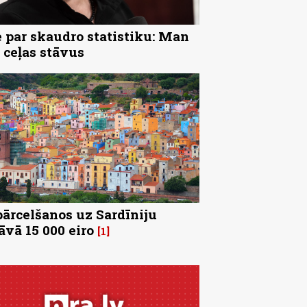
 par skaudro statistiku: Man
 ceļas stāvus
pārcelšanos uz Sardīniju
āvā 15 000 eiro
1