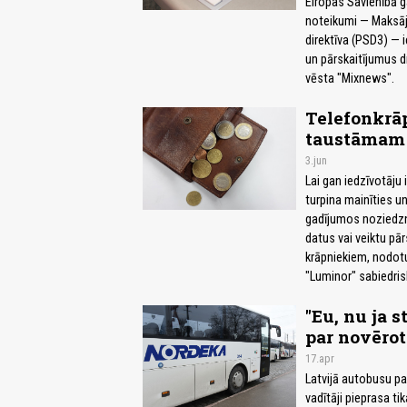
Eiropas Savienībā 
noteikumi — Maksā
direktīva (PSD3) — 
un pārskaitījumus dr
vēsta "Mixnews".
Telefonkrāp
taustāmam 
3.jun
Lai gan iedzīvotāju
turpina mainīties un
gadījumos noziedznie
datus vai veiktu pā
krāpniekiem, nodotu
"Luminor" sabiedrisk
"Eu, nu ja s
par novērot
17.apr
Latvijā autobusu pa
vadītāji pieprasa ti