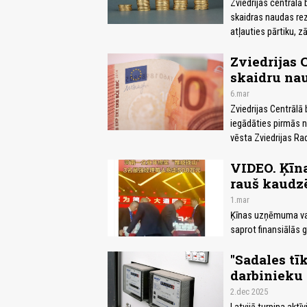
Zviedrijas centrālā
skaidras naudas reze
atļauties pārtiku, 
Zviedrijas 
skaidru na
6.mar
Zviedrijas Centrālā
iegādāties pirmās n
vēsta Zviedrijas Rad
VIDEO. Ķīn
rauš kaud
1.mar
Ķīnas uzņēmuma vadī
saprot finansiālās g
"Sadales tīk
darbinieku 
2.dec 2025