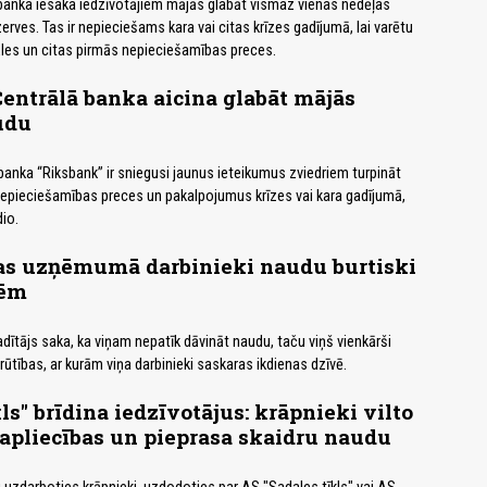
 banka iesaka iedzīvotājiem mājās glabāt vismaz vienas nedēļas
rves. Tas ir nepieciešams kara vai citas krīzes gadījumā, lai varētu
zāles un citas pirmās nepieciešamības preces.
Centrālā banka aicina glabāt mājās
udu
 banka “Riksbank” ir sniegusi jaunus ieteikumus zviedriem turpināt
epieciešamības preces un pakalpojumus krīzes vai kara gadījumā,
io.
as uzņēmumā darbinieki naudu burtiski
zēm
tājs saka, ka viņam nepatīk dāvināt naudu, taču viņš vienkārši
rūtības, ar kurām viņa darbinieki saskaras ikdienas dzīvē.
ls" brīdina iedzīvotājus: krāpnieki vilto
apliecības un pieprasa skaidru naudu