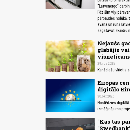
Latvijā turpina aktī
"Latvenergo" darbini
līdz šim viņi pārsva
pārbaudes nolūkā, t
zvana un runā latvi
sagatavot skaidru 
Nejaušs gad
glabājis va
visneticam
29.nov 2025
Kanādiešu vīrietis 
Eiropas cen
digitālo Eir
30.okt 2025
Noslēdzies digitālā
izmēģinājuma projek
"Kas tas pa
"Swedbank"