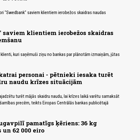
bri "Swedbank" saviem klientiem ierobežos skaidras naudas
 saviem klientiem ierobežos skaidras
ņemšanu
lienti, kuri saņēmuši ziņu no bankas par plānotām izmaiņām, jūtas
katrai personai - pētnieki iesaka turēt
ru naudu krīzes situācijām
adzētu turēt mājās skaidru naudu, lai krīzes laikā varētu samaksāt
šamības precēm, teikts Eiropas Centrālās bankas publicētajā
augavpilī pamatīgs ķēriens: 36 kg
un 62 000 eiro