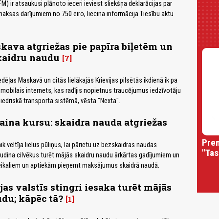
FM) ir atsaukusi plānoto ieceri ieviest sliekšņa deklarācijas par
aksas darījumiem no 750 eiro, liecina informācija Tiesību aktu
ava atgriežas pie papīra biļetēm un
kaidru naudu
7
dēļas Maskavā un citās lielākajās Krievijas pilsētās ikdienā ik pa
 mobilais internets, kas radījis nopietnus traucējumus iedzīvotāju
biedriskā transporta sistēmā, vēsta "Nexta".
aina kursu: skaidra nauda atgriežas
Prem
ik veltīja lielus pūliņus, lai pārietu uz bezskaidras naudas
"Tas
udina cilvēkus turēt mājās skaidru naudu ārkārtas gadījumiem un
veikaliem un aptiekām pieņemt maksājumus skaidrā naudā.
as valstīs stingri iesaka turēt mājās
du; kāpēc tā?
1