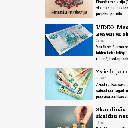
Finanšu ministrija (
skaidras naudas iem
projektu portālā.
VIDEO. Mask
kasēm ar s
23.mar
Vairāk nekā divas ne
brīdim tiek atslēgts
ikdienā, tostarp sa
Zviedrija m
21.mar
Zviedrija, kas savula
sabiedrību, tagad m
pieprasa pārtikas 
Skandināvij
skaidru nau
15.mar