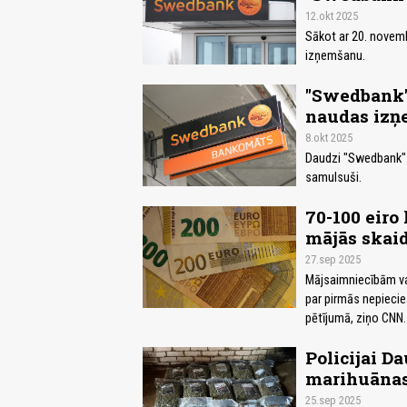
12.okt 2025
Sākot ar 20. novem
izņemšanu.
"Swedbank"
naudas iz
8.okt 2025
Daudzi "Swedbank" k
samulsuši.
70-100 eiro 
mājās skaid
27.sep 2025
Mājsaimniecībām vaj
par pirmās nepiecie
pētījumā, ziņo CNN.
Policijai D
marihuānas 
25.sep 2025