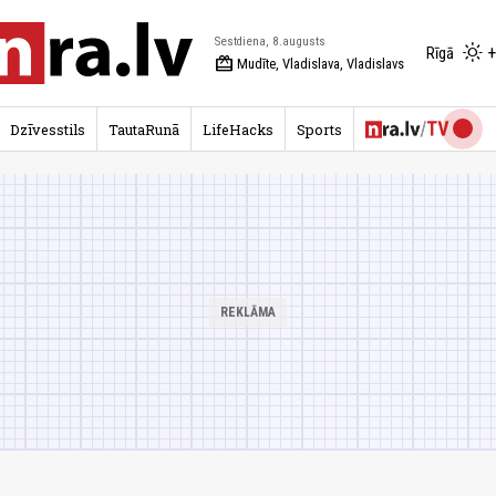
Sestdiena, 8.augusts
+
Rīgā
redeem
Mudīte, Vladislava, Vladislavs
Dzīvesstils
TautaRunā
LifeHacks
Sports