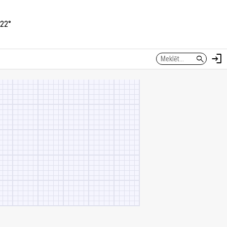
22°
login
search