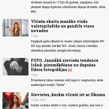
vīriešiem vecumā no 17 līdz 45 gadiem, iespējams, būs
jāsaņem atļauja ilgstošai uzturēšanās atļaujai ārzemēs, vēsta
BBC.
Vīriešu skaits mazāks visās
valstspilsētās un gandrīz visos
novados
17.jan
Pagājušā gada sākumā no visiem Latvijas iedzīvotājiem 997
641 bija sieviete, bet 862 924 - vīrieši, liecina Centrālās
statistikas pārvaldes sniegtā informācija.
FOTO. Jaunākā sieviešu tendence
Irānā: piesmēķēšana no degošas
līdera fotogrāfijas
1
10.jan
Šī tendence Irānas sieviešu vidū tagad ir neapturama, vēsta
neatkarīgais medijs "Nexta".
Sievietes, kurām vīrieši iet ar līkumu
15.dec 2025
Dažām zodiaka zīmēm ir viss, izņemot gudrību, kad runa ir