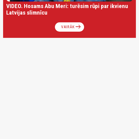
VIDEO. Hosams Abu Meri: turēsim rūpi par ikvienu
Latvijas slimnīcu
arrow_right_alt
VAIRĀK