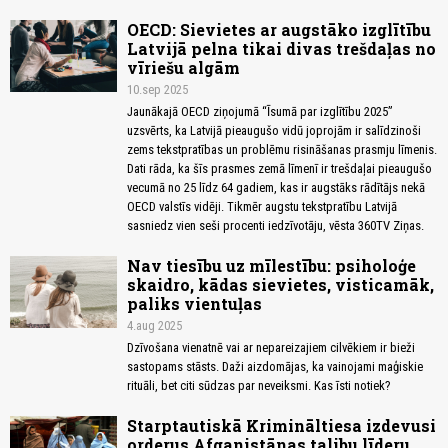
OECD: Sievietes ar augstāko izglītību
Latvijā pelna tikai divas trešdaļas no
vīriešu algām
10.sep 2025
Jaunākajā OECD ziņojumā “Īsumā par izglītību 2025”
uzsvērts, ka Latvijā pieaugušo vidū joprojām ir salīdzinoši
zems tekstpratības un problēmu risināšanas prasmju līmenis.
Dati rāda, ka šīs prasmes zemā līmenī ir trešdaļai pieaugušo
vecumā no 25 līdz 64 gadiem, kas ir augstāks rādītājs nekā
OECD valstīs vidēji. Tikmēr augstu tekstpratību Latvijā
sasniedz vien seši procenti iedzīvotāju, vēsta 360TV Ziņas.
Nav tiesību uz mīlestību: psiholoģe
skaidro, kādas sievietes, visticamāk,
paliks vientuļas
4.aug 2025
Dzīvošana vienatnē vai ar nepareizajiem cilvēkiem ir bieži
sastopams stāsts. Daži aizdomājas, ka vainojami maģiskie
rituāli, bet citi sūdzas par neveiksmi. Kas īsti notiek?
Starptautiskā Krimināltiesa izdevusi
orderus Afganistānas talibu līderu