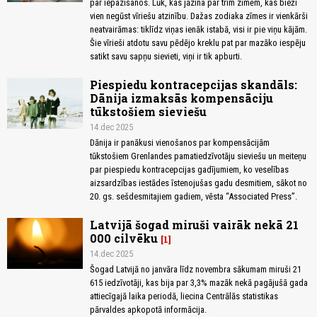
par iepazīšanos. Lūk, kas jāzina par trim zīmēm, kas bieži
vien negūst vīriešu atzinību. Dažas zodiaka zīmes ir vienkārši
neatvairāmas: tiklīdz viņas ienāk istabā, visi ir pie viņu kājām.
Šie vīrieši atdotu savu pēdējo kreklu pat par mazāko iespēju
satikt savu sapņu sievieti, viņi ir tik apburti.
Piespiedu kontracepcijas skandāls:
Dānija izmaksās kompensāciju
tūkstošiem sieviešu
14.dec 2025
Dānija ir panākusi vienošanos par kompensācijām
tūkstošiem Grenlandes pamatiedzīvotāju sieviešu un meiteņu
par piespiedu kontracepcijas gadījumiem, ko veselības
aizsardzības iestādes īstenojušas gadu desmitiem, sākot no
20. gs. sešdesmitajiem gadiem, vēsta “Associated Press”.
Latvijā šogad miruši vairāk nekā 21
000 cilvēku
1
14.dec 2025
Šogad Latvijā no janvāra līdz novembra sākumam miruši 21
615 iedzīvotāji, kas bija par 3,3% mazāk nekā pagājušā gada
attiecīgajā laika periodā, liecina Centrālās statistikas
pārvaldes apkopotā informācija.