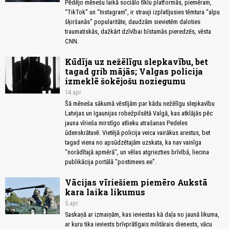
Pēdējo mēnešu laikā sociālo tīklu platformās, piemēram,
“TikTok” un “Instagram”, ir strauji izplatījusies tēmtura “alpu
šķiršanās” popularitāte, daudzām sievietēm daloties
traumatiskās, dažkārt dzīvībai bīstamās pieredzēs, vēsta
CNN.
Kūdīja uz nežēlīgu slepkavību, bet
tagad grib mājās; Valgas policija
izmeklē šokējošu noziegumu
14.apr
Šā mēneša sākumā vēstījām par kādu nežēlīgu slepkavību
Latvijas un Igaunijas robežpilsētā Valgā, kas atklājās pēc
jauna vīrieša mirstīgo atlieku atrašanas Pedeles
ūdenskrātuvē. Vietējā policija veica vairākus arestus, bet
tagad viena no apsūdzētajām uzskata, ka nav vainīga
"norādītajā apmērā", un vēlas atgriezties brīvībā, liecina
publikācija portālā "postimees.ee".
Vācijas vīriešiem piemēro Aukstā
kara laika likumus
5.apr
Saskaņā ar izmaiņām, kas ieviestas kā daļa no jaunā likuma,
ar kuru tika ieviests brīvprātīgais militārais dienests, vācu