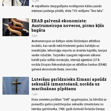
12.jun
Ar nepatīkamu starpgadījumu noslēgusies kādas jaunās
māmiņas pastaiga pilsētā, vēsta TV3 raidījums “Bez tabu”.
ERAB galvenā ekonomiste:
Austrumeiropa novecos, pirms kļūs
bagāta
4.jun
Austrumeiropas un Baltijas valstu līdzšinējais attīstības
modelis, kas vairāk nekā trīsdesmit gadus balstījās uz
investīcijām, tehnoloģiju importu un ārvalstu kapitālu, tuvojas
savām robežām. Turpmāko izaugsmi reģionam nāksies
balstīt pašu radītās inovācijās, intervijā aģentūrai LETA
norāda Eiropas Rekonstrukcijas un attīstības bankas (ERAB)
galvenā ekonomiste Beata Javorcika.
Luterāņu garīdznieku Eimani apsūdz
seksuālā izmantošanā; norāda uz
marihuānas pīpēšanu
1.jun
Divas sievietes portālam "Delfi" apgalvojušas, ka bērnībā un
pusaudžu gados piedzīvojušas seksuālu izmantošanu no
luterāņu garīdznieka, 1968. gadā dzimušā Rolanda Eimaņa