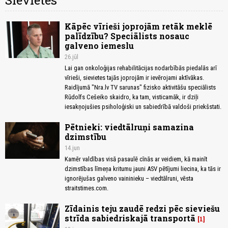
Sievietes
Kāpēc vīrieši joprojām retāk meklē
palīdzību? Speciālists nosauc
galveno iemeslu
26.jūl
Lai gan onkoloģijas rehabilitācijas nodarbībās piedalās arī
vīrieši, sievietes tajās joprojām ir ievērojami aktīvākas.
Raidījumā "Nra.lv TV sarunas" fizisko aktivitāšu speciālists
Rūdolfs Cešeiko skaidro, ka tam, visticamāk, ir dziļi
iesakņojušies psiholoģiski un sabiedrībā valdoši priekšstati.
Pētnieki: viedtālruņi samazina
dzimstību
14.jun
Kamēr valdības visā pasaulē cīnās ar veidiem, kā mainīt
dzimstības līmeņa kritumu jauni ASV pētījumi liecina, ka tās ir
ignorējušas galveno vaininieku – viedtālruni, vēsta
straitstimes.com.
Zīdainis teju zaudē redzi pēc sieviešu
strīda sabiedriskajā transportā
1