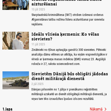
aizturēšanai
13.jūl 2025
Starptautiskā krimināltiesa (SKT) otrdien izdevusi orderus
Afganistānas talibu režīma līderu aizturēšanai par sieviešu
vajāšanu.
Ideāls vīrieša ķermenis: Ko vēlas
sievietes?
11.jūl 2025
Zinātnieki no Ķīnas aptaujāja gandrīz 300 sievietes. Pētnieki
analizēja dāmu vēlmes un atklāja, ka viņām vispievilcīgākie ir
vīrieši ar ķermeņa masas indeksu (ĶMI) vismaz 23. Augšējā
robeža ir 27, raksta sciencedirect.com.
Sievietēm Dānijā būs obligāti jādodas
dienēt militārajā dienestā
2.jūl 2025
Dānijas pilsonēm no 1.jūlija ir pienākums reģistrēties
militārajā uzskaitē un dienēt obligātajā militārajā dienestā, ja
viņas tam tiks izraudzītas īpašas izlozes rezultātā.
chevron_right
1.lapa
Nākamā