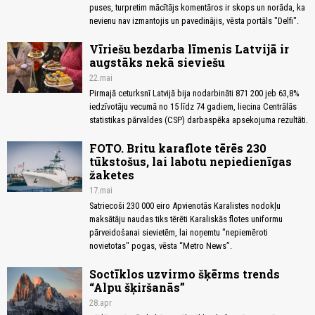
puses, turpretim mācītājs komentāros ir skops un norāda, ka
nevienu nav izmantojis un pavedinājis, vēsta portāls "Delfi".
Vīriešu bezdarba līmenis Latvijā ir
augstāks nekā sieviešu
22.mai
Pirmajā ceturksnī Latvijā bija nodarbināti 871 200 jeb 63,8%
iedzīvotāju vecumā no 15 līdz 74 gadiem, liecina Centrālās
statistikas pārvaldes (CSP) darbaspēka apsekojuma rezultāti.
FOTO. Britu karaflote tērēs 230
tūkstošus, lai labotu nepiedienīgas
žaketes
17.mai
Satriecoši 230 000 eiro Apvienotās Karalistes nodokļu
maksātāju naudas tiks tērēti Karaliskās flotes uniformu
pārveidošanai sievietēm, lai noņemtu "nepiemēroti
novietotas" pogas, vēsta “Metro News”.
Soctīklos uzvirmo šķērms trends
“Alpu šķiršanās”
28.apr