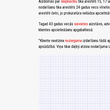
Aizdomās par
slepkavību
tika arestēti 15, 17 
nodarīšanu tika arestēts 24 gadus vecs vīrieti
arestēti četri, jo prokuratūra nelūdza apcietinā
Tagad 43 gadus vecās
sievietes
aizstāvis, adv
klientes apcietināšanu apgabaltiesā.
"Kliente neatzina
nozieguma
izdarīšanu tādā ap
apsūdzībā. Viņa tikai daļēji atzina nodarījuma i