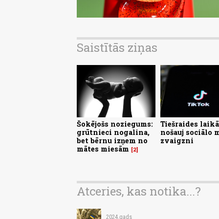
Saistītās ziņas
Šokējošs noziegums:
Tiešraides laikā
grūtnieci nogalina,
nošauj sociālo 
bet bērnu izņem no
zvaigzni
mātes miesām
2
Atceries, kas notika...?
2024.gads