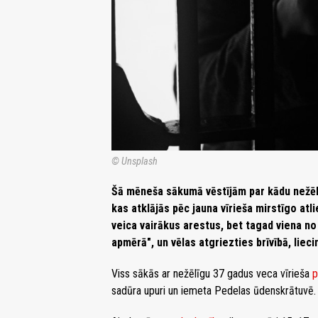
© Unsplash
Šā mēneša sākumā vēstījām par kādu nežēlī
kas atklājās pēc jauna vīrieša mirstīgo atl
veica vairākus arestus, bet tagad viena no
apmērā", un vēlas atgriezties brīvībā, liec
Viss sākās ar nežēlīgu 37 gadus veca vīrieša
p
sadūra upuri un iemeta Pedelas ūdenskrātuvē.