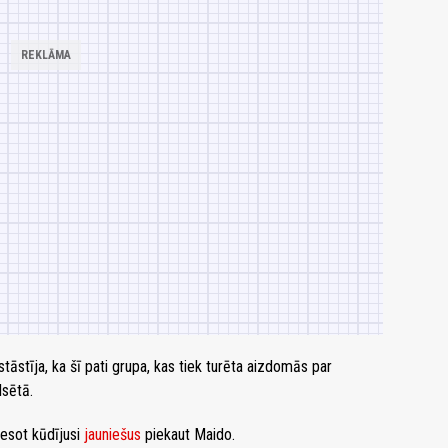
āstīja, ka šī pati grupa, kas tiek turēta aizdomās par
lsētā.
 esot kūdījusi
jauniešus
piekaut Maido.