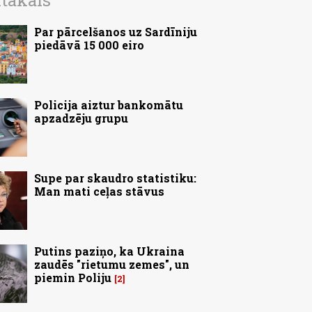
ītākais
Par pārcelšanos uz Sardīniju
piedāvā 15 000 eiro
Policija aiztur bankomātu
apzadzēju grupu
Supe par skaudro statistiku:
Man mati ceļas stāvus
Putins paziņo, ka Ukraina
zaudēs "rietumu zemes", un
piemin Poliju
2