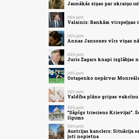
Jaunākās ziņas par ukraiņu uz
2024.gads
Valainis: Bankām virspeļņas 
2024.gads
Annas Jansones vīrs viņas nā
2024.gads
Juris Žagars knapi izglābjas 
2023.gads
Ostapenko nepārvar Monreāla
2023.gads
Valdība plāno gripas vakcīnu
2025.gads
"Sāpīgs trieciens Krievijai".
līgums
2024.gads
Austrijas kanclers: Situācija 
ļoti nopietna