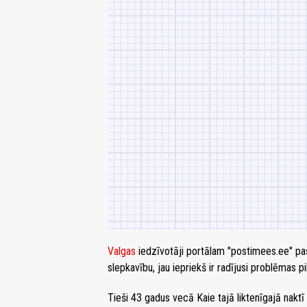
Valgas
iedzīvotāji portālam "postimees.ee" past
slepkavību, jau iepriekš ir radījusi problēmas pi
Tieši 43 gadus vecā Kaie tajā liktenīgajā naktī