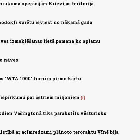
brukuma operācijām Krievijas teritorijā
nodokli varētu ieviest no nākamā gada
ves izmeklēšanas lietā pamana ko aplamu
no nāves
s "WTA 1000" turnīra pirmo kārtu
 iepirkumu par četriem miljoniem
1
 Šodien Vašingtonā tiks parakstīts vēsturisks
saistībā ar acīmredzami plānoto teroraktu Vīnē bija