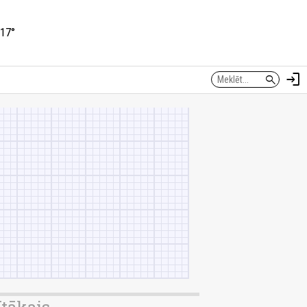
17°
login
search