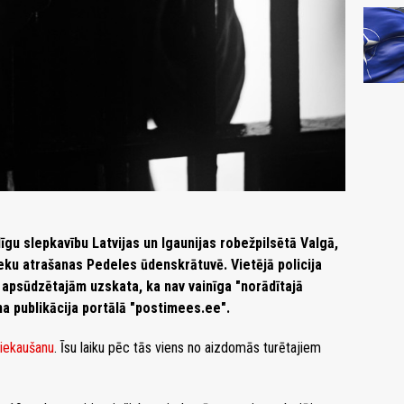
gu slepkavību Latvijas un Igaunijas robežpilsētā Valgā,
ieku atrašanas Pedeles ūdenskrātuvē. Vietējā policija
 apsūdzētajām uzskata, ka nav vainīga "norādītajā
ina publikācija portālā "postimees.ee".
iekaušanu
. Īsu laiku pēc tās viens no aizdomās turētajiem