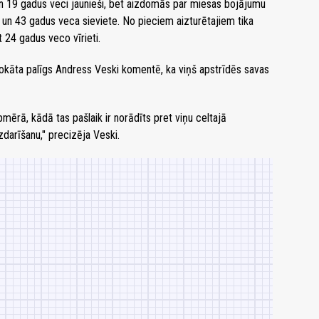
un 19 gadus veci jaunieši, bet aizdomās par miesas bojājumu
s un 43 gadus veca sieviete. No pieciem aizturētajiem tika
t 24 gadus veco vīrieti.
okāta palīgs Andress Veski komentē, ka viņš apstrīdēs savas
mērā, kādā tas pašlaik ir norādīts pret viņu celtajā
zdarīšanu," precizēja Veski.