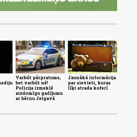
Varbūt pārpratums,
Jaunākā informācija
mediju
bet varbūt nē!
par sievieti, kuras
Policija izmeklē
līķi atrada koferī
aizdomīgu gadījumu
ar bērnu Jelgavā