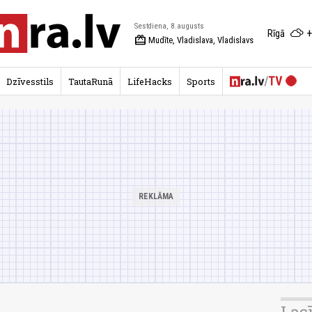
Sestdiena, 8.augusts
+
Rīgā
redeem
Mudīte, Vladislava, Vladislavs
Dzīvesstils
TautaRunā
LifeHacks
Sports