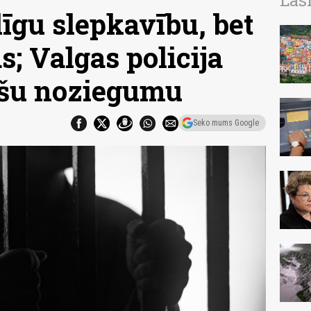
Las
īgu slepkavību, bet
s; Valgas policija
ošu noziegumu
Seko mums Google