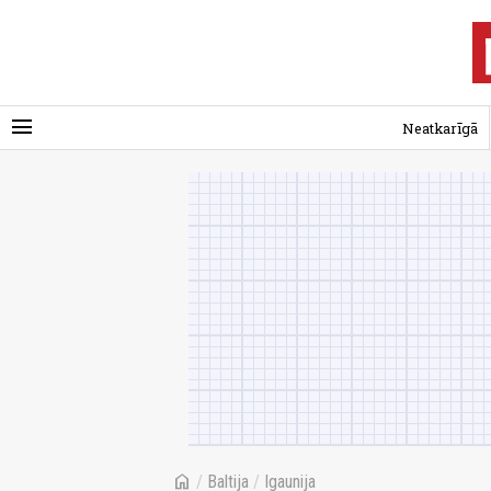
menu
Neatkarīgā
home
/
Baltija
/
Igaunija