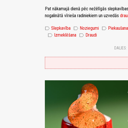
Pat nākamajā dienā pēc nežēlīgās slepkavības 
nogalinātā vīrieša radiniekiem un uzvedās
drau
label
label
label
Slepkavība
Noziegumi
Piekaušana
label
label
Izmeklēšana
Draudi
DALIES: