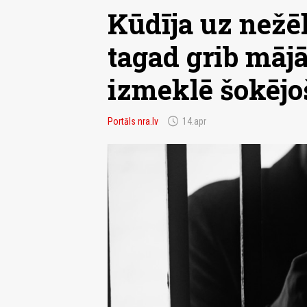
Kūdīja uz nežēl
tagad grib mājā
izmeklē šokēj
schedule
Portāls nra.lv
14.apr