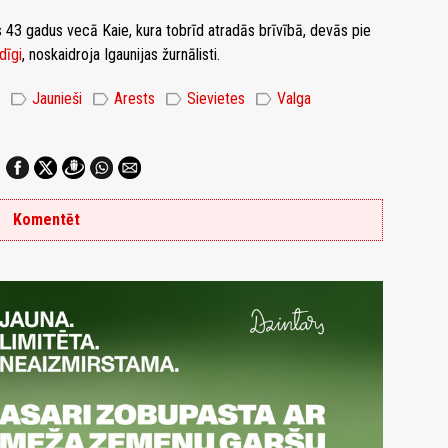
43 gadus vecā Kaie, kura tobrīd atradās brīvībā, devās pie
dīgi
, noskaidroja Igaunijas žurnālisti.
label
label
label
label
Jaunieši
Arests
Sievietes
Valga
Komentēt