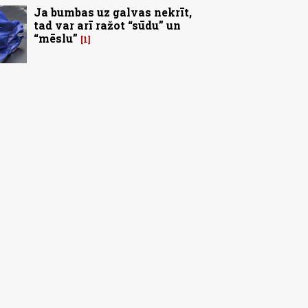
Ja bumbas uz galvas nekrīt,
tad var arī ražot “sūdu” un
“mēslu”
1