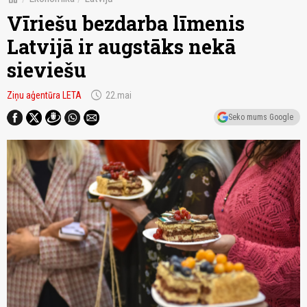
Vīriešu bezdarba līmenis
Latvijā ir augstāks nekā
sieviešu
schedule
Ziņu aģentūra LETA
22.mai
Seko mums Google