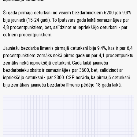
Šī gada pirmajā ceturksnī no visiem bezdarbniekiem 6200 jeb 9,3%
bija jaunieši (15-24 gadi). To īpatsvars gada laikā samazinājies par
4,8 procentpunktiem, bet, salīdzinot ar iepriekšējo ceturksni - par
četriem procentpunktiem.
Jauniešu bezdarba līmenis pirmajā ceturksnī bija 9,4%, kas ir par 6,4
procentpunktiem zemāks nekā pirms gada un par 4,1 procentpunktu
zemāks nekā iepriekšējā ceturksnī. Gada laikā jauniešu
bezdarbnieku skaits ir samazinājies par 3600, bet, salīdzinot ar
iepriekšējo ceturksni - par 2300. CSP norāda, ka pirmajā ceturksnī
bija zemākais jauniešu bezdarba līmenis pēdējo 18 gadu laikā.