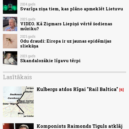
2024.gads
Svarīga ziņa tiem, kas plāno apmeklēt Lietuvu
2025.gads
VIDEO. Kā Zigmars Liepiņš vērtē šodienas
mūziku?
2025.gads
Odu draudi: Eiropa ir uz jaunas epidēmijas
sliekšņa
2023.gads
Skandalozākie līgavu tērpi
Lasītākais
Kulbergs atdos Rīgai "Rail Baltica"
6
Komponists Raimonds Tiguls atklāj