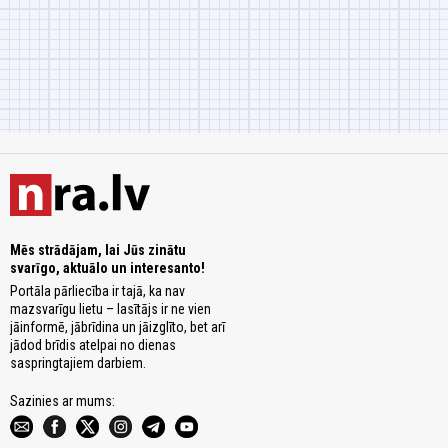
Mēs strādājam, lai Jūs zinātu
svarīgo, aktuālo un interesanto!
Portāla pārliecība ir tajā, ka nav
mazsvarīgu lietu – lasītājs ir ne vien
jāinformē, jābrīdina un jāizglīto, bet arī
jādod brīdis atelpai no dienas
saspringtajiem darbiem.
Sazinies ar mums: