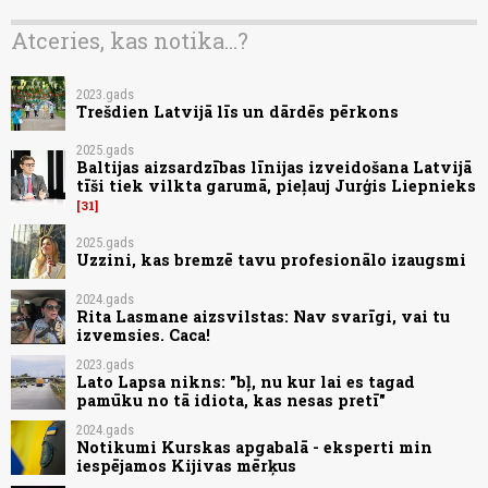
Atceries, kas notika...?
2023.gads
Trešdien Latvijā līs un dārdēs pērkons
2025.gads
Baltijas aizsardzības līnijas izveidošana Latvijā
tīši tiek vilkta garumā, pieļauj Jurģis Liepnieks
31
2025.gads
Uzzini, kas bremzē tavu profesionālo izaugsmi
2024.gads
Rita Lasmane aizsvilstas: Nav svarīgi, vai tu
izvemsies. Caca!
2023.gads
Lato Lapsa nikns: "bļ, nu kur lai es tagad
pamūku no tā idiota, kas nesas pretī"
2024.gads
Notikumi Kurskas apgabalā - eksperti min
iespējamos Kijivas mērķus