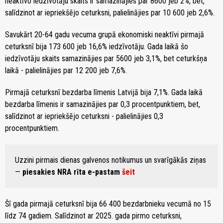
neaktīvo iedzīvotāju skaits ir samazinājies par 8600 jeb 2%, bet,
salīdzinot ar iepriekšējo ceturksni, palielinājies par 10 600 jeb 2,6%.
Savukārt 20-64 gadu vecuma grupā ekonomiski neaktīvi pirmajā
ceturksnī bija 173 600 jeb 16,6% iedzīvotāju. Gada laikā šo
iedzīvotāju skaits samazinājies par 5600 jeb 3,1%, bet ceturkšņa
laikā - palielinājies par 12 200 jeb 7,6%.
Pirmajā ceturksnī bezdarba līmenis Latvijā bija 7,1%. Gada laikā
bezdarba līmenis ir samazinājies par 0,3 procentpunktiem, bet,
salīdzinot ar iepriekšējo ceturksni - palielinājies 0,3
procentpunktiem.
Uzzini pirmais dienas galvenos notikumus un svarīgākās ziņas
—
piesakies NRA rīta e-pastam
šeit
Šī gada pirmajā ceturksnī bija 66 400 bezdarbnieku vecumā no 15
līdz 74 gadiem. Salīdzinot ar 2025. gada pirmo ceturksni,