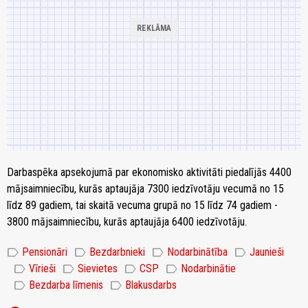
Darbaspēka apsekojumā par ekonomisko aktivitāti piedalījās 4400
mājsaimniecību, kurās aptaujāja 7300 iedzīvotāju vecumā no 15
līdz 89 gadiem, tai skaitā vecuma grupā no 15 līdz 74 gadiem -
3800 mājsaimniecību, kurās aptaujāja 6400 iedzīvotāju.
label
label
label
label
Pensionāri
Bezdarbnieki
Nodarbinātība
Jaunieši
label
label
label
label
Vīrieši
Sievietes
CSP
Nodarbinātie
label
label
Bezdarba līmenis
Blakusdarbs