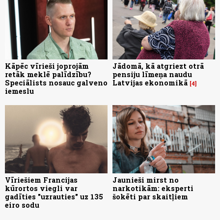
Kāpēc vīrieši joprojām
Jādomā, kā atgriezt otrā
retāk meklē palīdzību?
pensiju līmeņa naudu
Speciālists nosauc galveno
Latvijas ekonomikā
4
iemeslu
Vīriešiem Francijas
Jaunieši mirst no
kūrortos viegli var
narkotikām: eksperti
gadīties "uzrauties" uz 135
šokēti par skaitļiem
eiro sodu