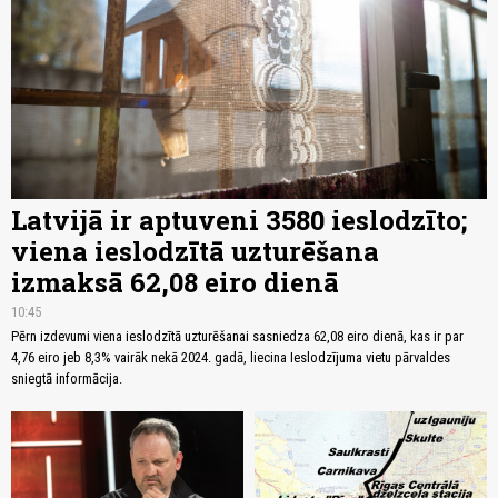
Latvijā ir aptuveni 3580 ieslodzīto;
viena ieslodzītā uzturēšana
izmaksā 62,08 eiro dienā
10:45
Pērn izdevumi viena ieslodzītā uzturēšanai sasniedza 62,08 eiro dienā, kas ir par
4,76 eiro jeb 8,3% vairāk nekā 2024. gadā, liecina Ieslodzījuma vietu pārvaldes
sniegtā informācija.