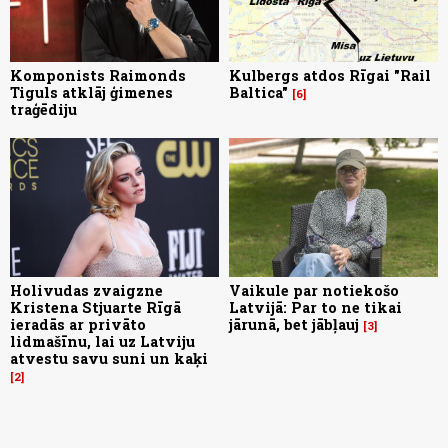
Komponists Raimonds
Kulbergs atdos Rīgai "Rail
Tiguls atklāj ģimenes
Baltica"
6
traģēdiju
Holivudas zvaigzne
Vaikule par notiekošo
Kristena Stjuarte Rīgā
Latvijā: Par to ne tikai
ieradās ar privāto
jārunā, bet jābļauj
3
lidmašīnu, lai uz Latviju
atvestu savu suni un kaķi
2