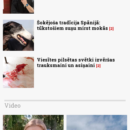
Šokējoša tradīcija Spānijā:
tūkstošiem suņu mirst mokās
2
Viesītes pilsētas svētki izvēršas
trauksmaini un asiņaini
2
Video