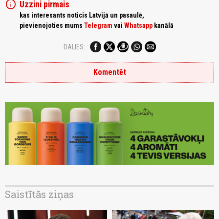
info
Uzzini pirmais
kas interesants noticis Latvijā un pasaulē,
pievienojoties mums
Telegram
vai
Whatsapp
kanālā
DALIES:
Komentēt
Saistītās ziņas