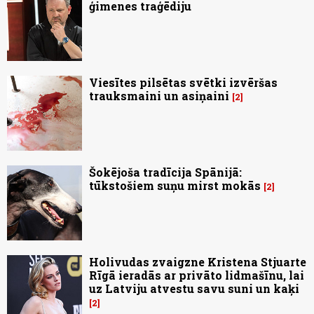
ģimenes traģēdiju
Viesītes pilsētas svētki izvēršas
trauksmaini un asiņaini
2
Šokējoša tradīcija Spānijā:
tūkstošiem suņu mirst mokās
2
Holivudas zvaigzne Kristena Stjuarte
Rīgā ieradās ar privāto lidmašīnu, lai
uz Latviju atvestu savu suni un kaķi
2