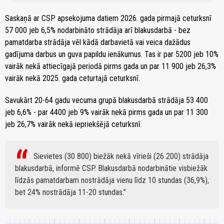
Saskaņā ar CSP apsekojuma datiem 2026. gada pirmajā ceturksnī
57 000 jeb 6,5% nodarbināto strādāja arī blakusdarbā - bez
pamatdarba strādāja vēl kādā darbavietā vai veica dažādus
gadījuma darbus un guva papildu ienākumus. Tas ir par 5200 jeb 10%
vairāk nekā attiecīgajā periodā pirms gada un par 11 900 jeb 26,3%
vairāk nekā 2025. gada ceturtajā ceturksnī.
Savukārt 20-64 gadu vecuma grupā blakusdarbā strādāja 53 400
jeb 6,6% - par 4400 jeb 9% vairāk nekā pirms gada un par 11 300
jeb 26,7% vairāk nekā iepriekšējā ceturksnī.
Sievietes (30 800) biežāk nekā vīrieši (26 200) strādāja
blakusdarbā, informē CSP. Blakusdarbā nodarbinātie visbiežāk
līdzās pamatdarbam nostrādāja vienu līdz 10 stundas (36,9%),
bet 24% nostrādāja 11-20 stundas.