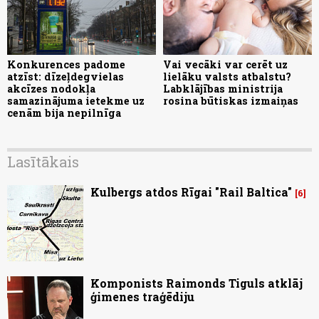
Konkurences padome
Vai vecāki var cerēt uz
atzīst: dīzeļdegvielas
lielāku valsts atbalstu?
akcīzes nodokļa
Labklājības ministrija
samazinājuma ietekme uz
rosina būtiskas izmaiņas
cenām bija nepilnīga
Lasītākais
Kulbergs atdos Rīgai "Rail Baltica"
6
Komponists Raimonds Tiguls atklāj
ģimenes traģēdiju