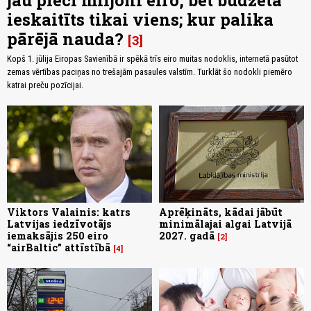
jau pieci miljoni eiro, bet budžetā
ieskaitīts tikai viens; kur palika
pārējā nauda?
3
Kopš 1. jūlija Eiropas Savienībā ir spēkā trīs eiro muitas nodoklis, internetā pasūtot
zemas vērtības paciņas no trešajām pasaules valstīm. Turklāt šo nodokli piemēro
katrai preču pozīcijai.
Viktors Valainis: katrs
Aprēķināts, kādai jābūt
Latvijas iedzīvotājs
minimālajai algai Latvijā
iemaksājis 250 eiro
2027. gadā
2
“airBaltic” attīstībā
4