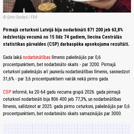
© Ģirts Ozoliņš / F64
Pirmajā ceturksnī Latvijā bija nodarbināti 871 200 jeb 63,8%
iedzīvotāju vecumā no 15 līdz 74 gadiem, liecina Centrālās
statistikas pārvaldes (CSP) darbaspēka apsekojuma rezultāti.
Gada laikā
nodarbinātības
līmenis palielinājās par 0,6
procentpunktiem, bet nodarbināto skaits - par 3200. Pirmajā
ceturksnī palielinājās arī jauniešu nodarbinātības līmenis, sasniedzot
31,6% - par 3,6 procentpunktiem vairāk nekā pirms gada.
CSP
informē, ka 20-64 gadu vecuma grupā 2026. gada pirmajā
ceturksnī nodarbināti bija 806 400 jeb 77,3%, un nodarbinātības
līmenis, salīdzinot ar 2025. gada pirmo ceturksni, palielinājās par 0,6
procentpunktiem, bet nodarbināto skaits samazinājās par 3000.