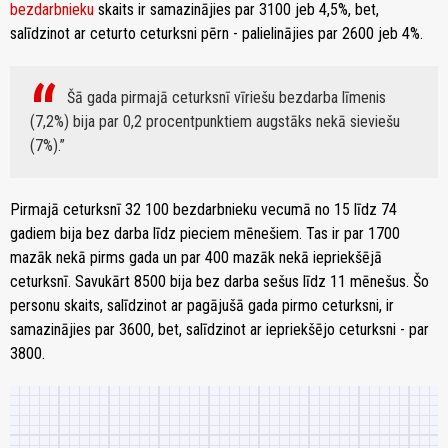
bezdarbnieku
skaits ir samazinājies par 3100 jeb 4,5%, bet,
salīdzinot ar ceturto ceturksni pērn - palielinājies par 2600 jeb 4%.
Šā gada pirmajā ceturksnī vīriešu bezdarba līmenis
(7,2%) bija par 0,2 procentpunktiem augstāks nekā sieviešu
(7%).
Pirmajā ceturksnī 32 100 bezdarbnieku vecumā no 15 līdz 74
gadiem bija bez darba līdz pieciem mēnešiem. Tas ir par 1700
mazāk nekā pirms gada un par 400 mazāk nekā iepriekšējā
ceturksnī. Savukārt 8500 bija bez darba sešus līdz 11 mēnešus. Šo
personu skaits, salīdzinot ar pagājušā gada pirmo ceturksni, ir
samazinājies par 3600, bet, salīdzinot ar iepriekšējo ceturksni - par
3800.