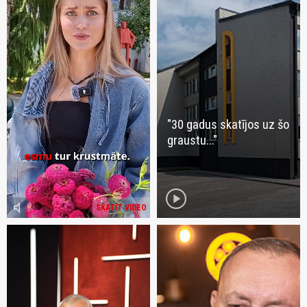
"30 gadus skatījos uz šo
graustu..."
play_circle
volume_mute
SKATĪT VIDEO