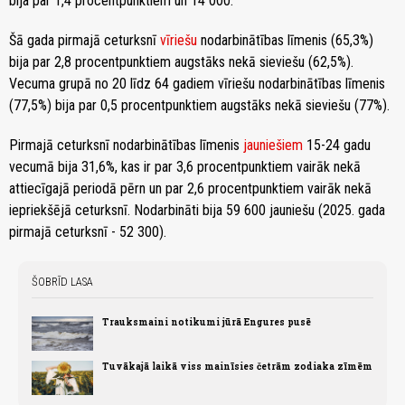
bija par 1,4 procentpunktiem un 14 000.
Šā gada pirmajā ceturksnī
vīriešu
nodarbinātības līmenis (65,3%)
bija par 2,8 procentpunktiem augstāks nekā sieviešu (62,5%).
Vecuma grupā no 20 līdz 64 gadiem vīriešu nodarbinātības līmenis
(77,5%) bija par 0,5 procentpunktiem augstāks nekā sieviešu (77%).
Pirmajā ceturksnī nodarbinātības līmenis
jauniešiem
15-24 gadu
vecumā bija 31,6%, kas ir par 3,6 procentpunktiem vairāk nekā
attiecīgajā periodā pērn un par 2,6 procentpunktiem vairāk nekā
iepriekšējā ceturksnī. Nodarbināti bija 59 600 jauniešu (2025. gada
pirmajā ceturksnī - 52 300).
ŠOBRĪD LASA
Trauksmaini notikumi jūrā Engures pusē
Tuvākajā laikā viss mainīsies četrām zodiaka zīmēm