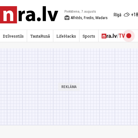
Piektdiena, 7.augusts
+18
Rīgā
redeem
Alfrēds, Fredis, Madars
Dzīvesstils
TautaRunā
LifeHacks
Sports