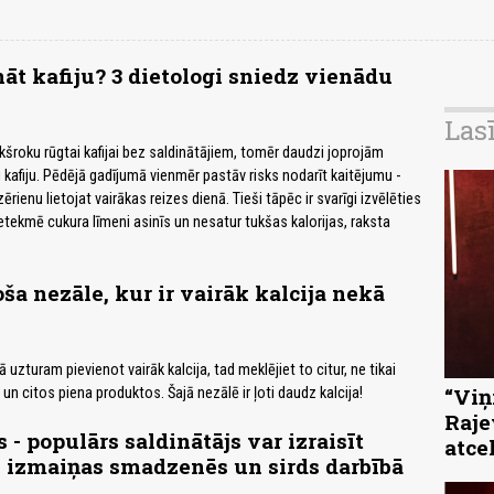
nāt kafiju? 3 dietologi sniedz vienādu
Las
ekšroku rūgtai kafijai bez saldinātājiem, tomēr daudzi joprojām
 kafiju. Pēdējā gadījumā vienmēr pastāv risks nodarīt kaitējumu -
zērienu lietojat vairākas reizes dienā. Tieši tāpēc ir svarīgi izvēlēties
etekmē cukura līmeni asinīs un nesatur tukšas kalorijas, raksta
ša nezāle, kur ir vairāk kalcija nekā
 uzturam pievienot vairāk kalcija, tad meklējiet to citur, ne tikai
“Viņi
ā un citos piena produktos. Šajā nezālē ir ļoti daudz kalcija!
Raje
 - populārs saldinātājs var izraisīt
atce
 izmaiņas smadzenēs un sirds darbībā