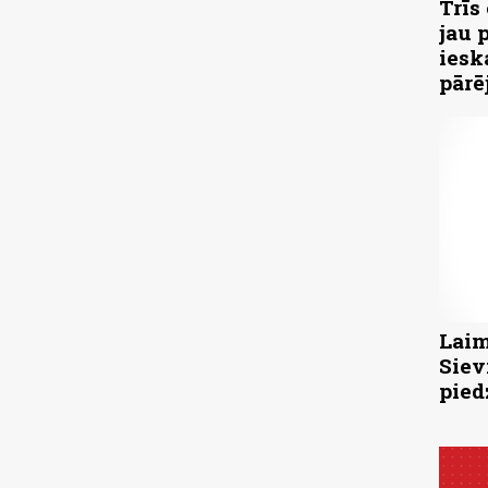
Trīs
jau 
iesk
pārē
Laim
Siev
pied