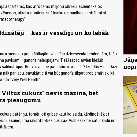
ājs aspartāms, kas atrodams miljonu cilvēku iecienītākajos
zērienos, atkal ir nonācis zinātnieku uzmanības centrā, raksta
rmacotherapy”.
dinātāji – kas ir veselīgi un ko labāk
a ir viena no populārākajām veselīga dzīvesveida tendencēm, taču
Jāņa
ma pavisam – gandrīz neiespējami. Tieši tāpēc arvien biežāk
nopr
saldinātājus. Bet vai visi tie patiešām ir veselīgi? Izrādās – nē. Daži
nāk par labu, savukārt citi var būt gandrīz tikpat problemātiski kā
orāda “Very Well Health”.
Viltus cukurs" nevis mazina, bet
ara pieaugumu
ukura patēriņu, tomēr ļoti gribas kaut ko saldu, kārdinoši šķiet
 kuru iesaiņojuma rakstīts «bez cukura». Visbiežāk tie satur kādu no
ātājiem.