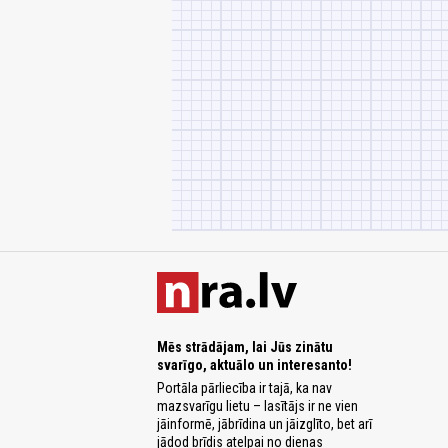
Mēs strādājam, lai Jūs zinātu
svarīgo, aktuālo un interesanto!
Portāla pārliecība ir tajā, ka nav
mazsvarīgu lietu – lasītājs ir ne vien
jāinformē, jābrīdina un jāizglīto, bet arī
jādod brīdis atelpai no dienas