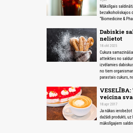
Mākslīgais saldināt
bezalkoholiskajos d
“Biomedicine & Pha
Dabiskie sal
nelietot
18.okt 2025
Cukura samazināšan
atteikties no saldu
izvēlamies dabiskus 
no tiem organismam 
parastais cukurs, n
VESELĪBA: "
veicina sv
18.apr 2017
Ja nākas ierobežot c
dažādi produkti, uz
mākslīgajiem saldin