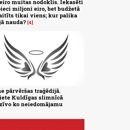
 eiro muitas nodoklis. Iekasēti
pieci miljoni eiro, bet budžetā
aitīts tikai viens; kur palika
jā nauda?
4
e pārvēršas traģēdijā.
iete Kuldīgas slimnīcā
zīvo ko neiedomājamu