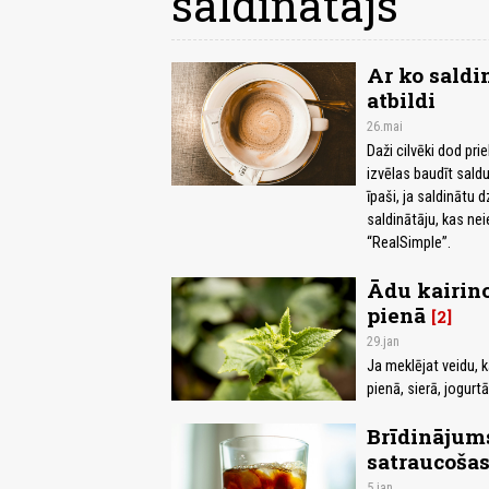
saldinātājs
Ar ko saldi
atbildi
26.mai
Daži cilvēki dod pri
izvēlas baudīt saldu
īpaši, ja saldinātu d
saldinātāju, kas nei
“RealSimple”.
Ādu kairino
pienā
2
29.jan
Ja meklējat veidu, kā
pienā, sierā, jogurt
Brīdinājums
satraucošas
5.jan