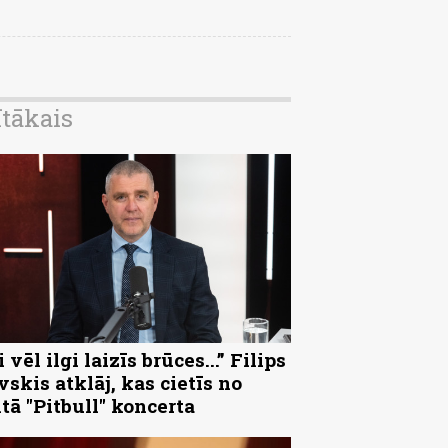
ītākais
 vēl ilgi laizīs brūces...” Filips
vskis atklāj, kas cietīs no
ltā "Pitbull" koncerta