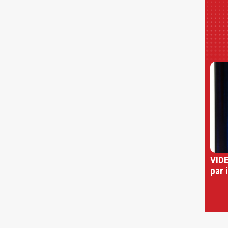
VIDE
par 