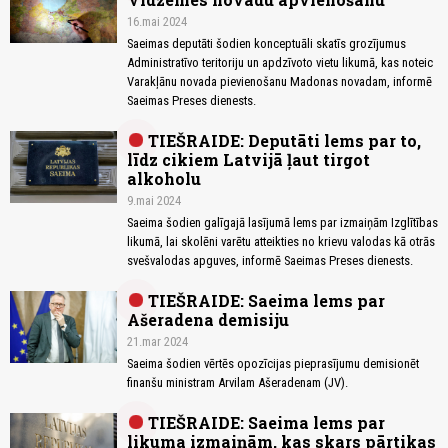
16.mai 2024
Saeimas deputāti šodien konceptuāli skatīs grozījumus
Administratīvo teritoriju un apdzīvoto vietu likumā, kas noteic
Varakļānu novada pievienošanu Madonas novadam, informē
Saeimas Preses dienests.
TIEŠRAIDE: Deputāti lems par to,
līdz cikiem Latvijā ļaut tirgot
alkoholu
9.mai 2024
Saeima šodien galīgajā lasījumā lems par izmaiņām Izglītības
likumā, lai skolēni varētu atteikties no krievu valodas kā otrās
svešvalodas apguves, informē Saeimas Preses dienests.
TIEŠRAIDE: Saeima lems par
Ašeradena demisiju
21.mar 2024
Saeima šodien vērtēs opozīcijas pieprasījumu demisionēt
finanšu ministram Arvilam Ašeradenam (JV).
TIEŠRAIDE: Saeima lems par
likuma izmaiņām, kas skars pārtikas