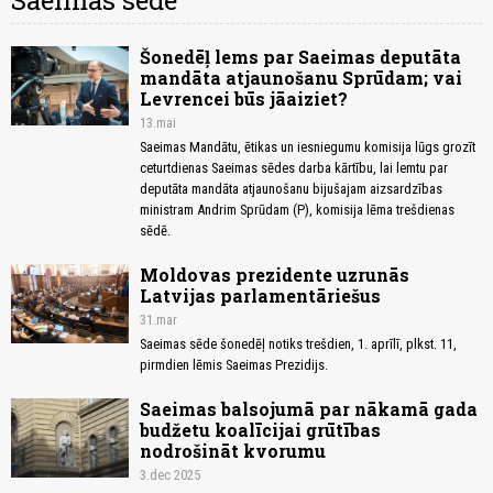
Saeimas sēde
Šonedēļ lems par Saeimas deputāta
mandāta atjaunošanu Sprūdam; vai
Levrencei būs jāaiziet?
13.mai
Saeimas Mandātu, ētikas un iesniegumu komisija lūgs grozīt
ceturtdienas Saeimas sēdes darba kārtību, lai lemtu par
deputāta mandāta atjaunošanu bijušajam aizsardzības
ministram Andrim Sprūdam (P), komisija lēma trešdienas
sēdē.
Moldovas prezidente uzrunās
Latvijas parlamentāriešus
31.mar
Saeimas sēde šonedēļ notiks trešdien, 1. aprīlī, plkst. 11,
pirmdien lēmis Saeimas Prezidijs.
Saeimas balsojumā par nākamā gada
budžetu koalīcijai grūtības
nodrošināt kvorumu
3.dec 2025