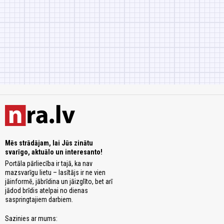
Mēs strādājam, lai Jūs zinātu
svarīgo, aktuālo un interesanto!
Portāla pārliecība ir tajā, ka nav
mazsvarīgu lietu – lasītājs ir ne vien
jāinformē, jābrīdina un jāizglīto, bet arī
jādod brīdis atelpai no dienas
saspringtajiem darbiem.
Sazinies ar mums: