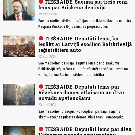
TIEŠRAIDE: Saeima jau trešo reizi
lems par Briškena demisiju
19.sep 2024
Saeima šodien vērtēs opozīcijas pieteikto satiksmes ministra
Kaspara Briškena (P) demisijas pieprasījumu.
TIEŠRAIDE: Deputāti lems, ko
iesākt ar Latvijā esošiem Baltkrievijā
reģistrētiem auto
12.sep 2024
Saeima šodien galīgajā lasījumā lems par pienākumu
Baltkrievijā reģistrētos auto pārreģistrēt Latvijā vai izvest no
valsts, liecina Saeimas sēdes darba kārtība.
TIEŠRAIDE: Deputāti lems par
Rēzeknes domes atlaišanu un divu
novadu apvienošanu
23.mai 2024
Saeima šodien plānojusi konceptuāli pirmajā lasījumā
skatīt Rēzeknes pilsētas domes atlaišanas likumprojektu.
TIEŠRAIDE: Deputāti lems par divu
Vidzemes novadu apvienošanu