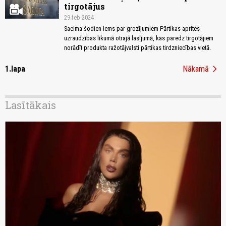
tirgotājus
29.feb 2024
Saeima šodien lems par grozījumiem Pārtikas aprites
uzraudzības likumā otrajā lasījumā, kas paredz tirgotājiem
norādīt produkta ražotājvalsti pārtikas tirdzniecības vietā.
chevron_right
1.lapa
Nākamā
Lasītākais