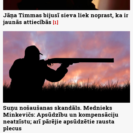
Jāņa Timmas bijusī sieva liek noprast, ka ir
jaunās attiecībās
1
Suņu nošaušanas skandāls. Mednieks
Minkevičs: Apsūdzību un kompensāciju
neatzīstu; arī pārējie apsūdzētie rausta
plecus