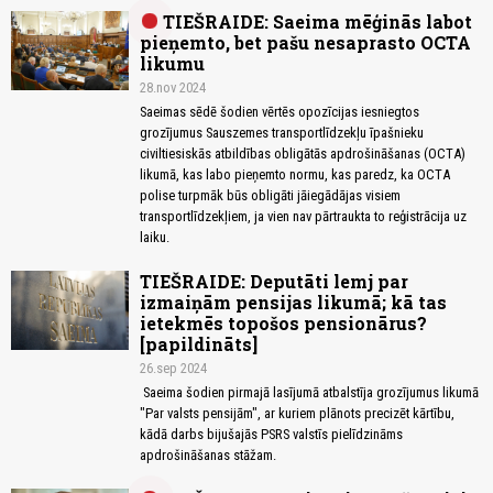
TIEŠRAIDE: Saeima mēģinās labot
pieņemto, bet pašu nesaprasto OCTA
likumu
28.nov 2024
Saeimas sēdē šodien vērtēs opozīcijas iesniegtos
grozījumus Sauszemes transportlīdzekļu īpašnieku
civiltiesiskās atbildības obligātās apdrošināšanas (OCTA)
likumā, kas labo pieņemto normu, kas paredz, ka OCTA
polise turpmāk būs obligāti jāiegādājas visiem
transportlīdzekļiem, ja vien nav pārtraukta to reģistrācija uz
laiku.
TIEŠRAIDE: Deputāti lemj par
izmaiņām pensijas likumā; kā tas
ietekmēs topošos pensionārus?
[papildināts]
26.sep 2024
Saeima šodien pirmajā lasījumā atbalstīja grozījumus likumā
"Par valsts pensijām", ar kuriem plānots precizēt kārtību,
kādā darbs bijušajās PSRS valstīs pielīdzināms
apdrošināšanas stāžam.