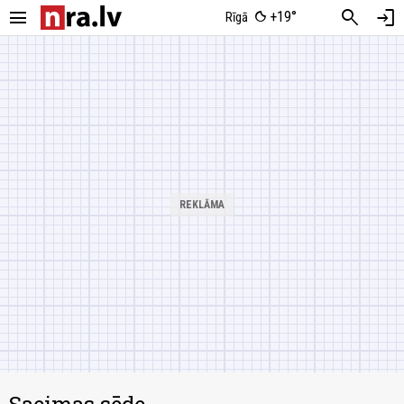
menu
search
login
+19°
Rīgā