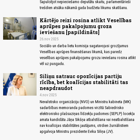
Sapulcējot nepieciešamo deputātu skaitu, parlamentārieši
trešdien atsāka nākamā gada budžeta likumu skatīšanu.
Kārtējo reizi rosina atlikt Veselības
aprūpes pakalpojumu groza
ieviešanu [papildināts]
26.nov 2025
Sociālo un darba lietu komisija sagatavojusi grozījumus
Veselības aprūpes finansēšanas likumā, kas paredz
veselības aprūpes pakalpojumu grozu ieviešanu rosina atlikt
vēl uz pusgadu.
Siliņu satrauc opozīcijas partiju
rīcība, bet koalīcijas stabilitāti tas
neapdraudot
4.nov 2025
Nevalstisko organizāciju (NVO) un Ministru kabineta (MK)
sadarbības memoranda padomes virzītā Sabiedrisko
elektronisko plašsaziņas līdzekļu padomes (SEPLP) locekļa
amata kandidāta Jāņa Sikšņa atbalstīšana vai neatbalstīšana
nav koalīcijas stabilitātes jautājums, otrdien žurnālistiem
apgalvoja Ministru prezidente Evika Siliņa (JV).