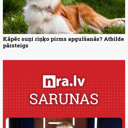
Kāpēc suņi riņķo pirms apgulšanās? Atbilde
pārsteigs