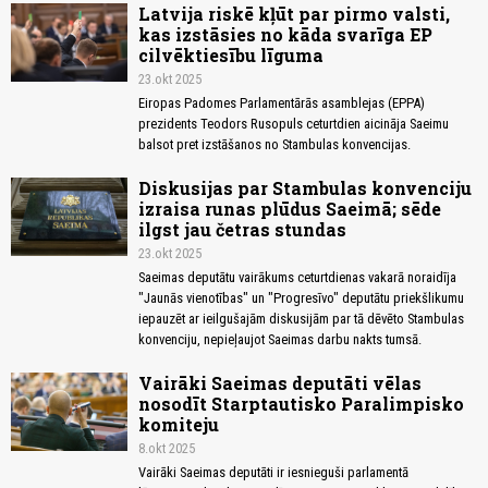
Latvija riskē kļūt par pirmo valsti,
kas izstāsies no kāda svarīga EP
cilvēktiesību līguma
23.okt 2025
Eiropas Padomes Parlamentārās asamblejas (EPPA)
prezidents Teodors Rusopuls ceturtdien aicināja Saeimu
balsot pret izstāšanos no Stambulas konvencijas.
Diskusijas par Stambulas konvenciju
izraisa runas plūdus Saeimā; sēde
ilgst jau četras stundas
23.okt 2025
Saeimas deputātu vairākums ceturtdienas vakarā noraidīja
"Jaunās vienotības" un "Progresīvo" deputātu priekšlikumu
iepauzēt ar ieilgušajām diskusijām par tā dēvēto Stambulas
konvenciju, nepieļaujot Saeimas darbu nakts tumsā.
Vairāki Saeimas deputāti vēlas
nosodīt Starptautisko Paralimpisko
komiteju
8.okt 2025
Vairāki Saeimas deputāti ir iesnieguši parlamentā