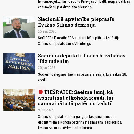
lēmumprojektu, lai nosodītu Krievijas un Baltkrievijas dalības
atjaunošanu paralimpiskajā kustībā.
Nacionālā apvienība pieprasīs
Evikas Siliņas demisiju
25.sep 2025
Šorīt "Rīta Panorāmā" Madarai Līcītei plānus izklāstīja
Saeimas deputāts Jānis Vitenbergs.
Saeimas deputāti dosies brīvdienās
līdz rudenim
20.jun 2025
Šodien noslēgsies Saeimas pavasara sesija, kas sākās 28.
aprīlī.
TIEŠRAIDE: Saeima lemj, kā
apgrūtināt alkohola iegādi, lai
samazinātu tā patēriņu valstī
9.jan 2025
Saeimas deputāti šodien galīgajā lasījumā lems par
grozījumiem alkohola patēriņa mazināšanai sabiedrībā,
liecina Saeimas sēdes darba kārtība.