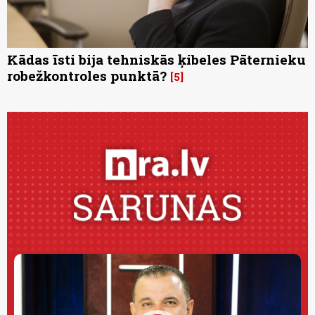
Kādas īsti bija tehniskās ķibeles Pāternieku
robežkontroles punktā?
5