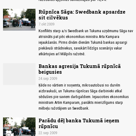
Rūpnīca Sāga: Swedbank apsardze
sit cilvēkus
7.okt 2009
Konflikts starp a/s Swedbank un Tukuma uzņēmumu Sāga nav
atrisināts pat pēc ekonomikas ministra Arta Kampara
iejaukšanās. Pirms divām dienām Tukumā bankas apsargi
piekāvuši strādniekus, savukārt līdzīgs scenārijs vakar
atkārtojies arī Mālpils ražotnē.
Bankas agresija Tukumā rūpnīcā
beigusies
24.sep 2009
Ķēde no vārtiem ir noņemta, mikroautobusi no durvīm
aizbraukuši, un Tukuma rūpnīcas Sāga darbinieki atkal
sēdušies pie saviem darbgaldiem. Iejaucoties ekonomikas
ministram Artim Kamparam, panākts mierizlīgums starp
mēbeļu ražotājiem un Swedbank.
Parādu dēļ banka Tukumā ieņem
photo_camera
rūpnīcu
22.sep 2009