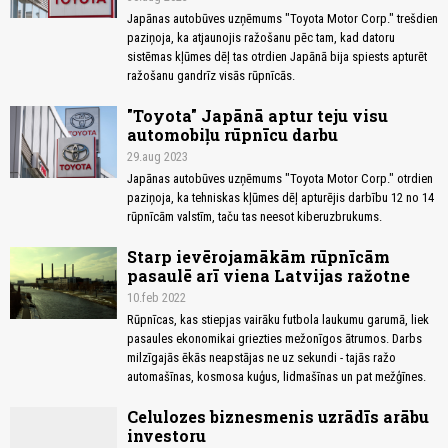
Japānas autobūves uzņēmums "Toyota Motor Corp." trešdien
paziņoja, ka atjaunojis ražošanu pēc tam, kad datoru
sistēmas kļūmes dēļ tas otrdien Japānā bija spiests apturēt
ražošanu gandrīz visās rūpnīcās.
"Toyota" Japānā aptur teju visu
automobiļu rūpnīcu darbu
29.aug 2023
Japānas autobūves uzņēmums "Toyota Motor Corp." otrdien
paziņoja, ka tehniskas kļūmes dēļ apturējis darbību 12 no 14
rūpnīcām valstīm, taču tas neesot kiberuzbrukums.
Starp ievērojamākām rūpnīcām
pasaulē arī viena Latvijas ražotne
10.feb 2022
Rūpnīcas, kas stiepjas vairāku futbola laukumu garumā, liek
pasaules ekonomikai griezties mežonīgos ātrumos. Darbs
milzīgajās ēkās neapstājas ne uz sekundi - tajās ražo
automašīnas, kosmosa kuģus, lidmašīnas un pat mežģīnes.
Celulozes biznesmenis uzrādīs arābu
investoru