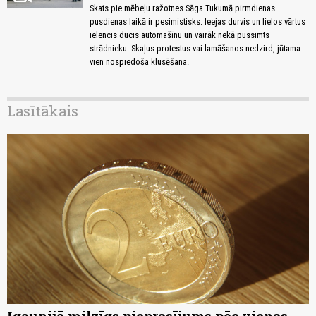
Skats pie mēbeļu ražotnes Sāga Tukumā pirmdienas
pusdienas laikā ir pesimistisks. Ieejas durvis un lielos vārtus
ielencis ducis automašīnu un vairāk nekā pussimts
strādnieku. Skaļus protestus vai lamāšanos nedzird, jūtama
vien nospiedoša klusēšana.
Lasītākais
Igaunijā milzīgs pieprasījums pēc vienas