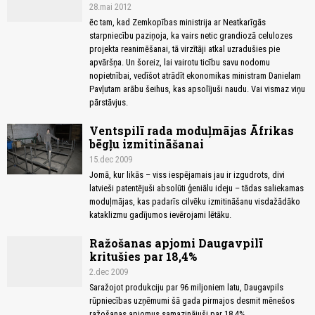
28.mai 2012
ēc tam, kad Zemkopības ministrija ar Neatkarīgās
starpniecību paziņoja, ka vairs netic grandiozā celulozes
projekta reanimēšanai, tā virzītāji atkal uzradušies pie
apvāršņa. Un šoreiz, lai vairotu ticību savu nodomu
nopietnībai, vedīšot atrādīt ekonomikas ministram Danielam
Pavļutam arābu šeihus, kas apsolījuši naudu. Vai vismaz viņu
pārstāvjus.
Ventspilī rada moduļmājas Āfrikas
bēgļu izmitināšanai
15.dec 2009
Jomā, kur likās – viss iespējamais jau ir izgudrots, divi
latvieši patentējuši absolūti ģeniālu ideju – tādas saliekamas
moduļmājas, kas padarīs cilvēku izmitināšanu visdažādāko
kataklizmu gadījumos ievērojami lētāku.
Ražošanas apjomi Daugavpilī
kritušies par 18,4%
2.dec 2009
Saražojot produkciju par 96 miljoniem latu, Daugavpils
rūpniecības uzņēmumi šā gada pirmajos desmit mēnešos
ražošanas apjomus samazinājuši par 18,4%.