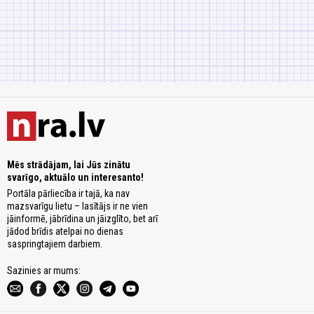
Mēs strādājam, lai Jūs zinātu
svarīgo, aktuālo un interesanto!
Portāla pārliecība ir tajā, ka nav
mazsvarīgu lietu – lasītājs ir ne vien
jāinformē, jābrīdina un jāizglīto, bet arī
jādod brīdis atelpai no dienas
saspringtajiem darbiem.
Sazinies ar mums: