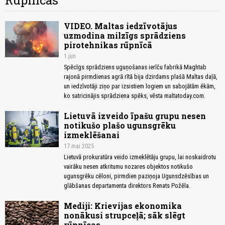
Rūpnīcas
VIDEO. Maltas iedzīvotājus
uzmodina milzīgs sprādziens
pirotehnikas rūpnīcā
1.jun
Spēcīgs sprādziens uguņošanas ierīču fabrikā Maghtab
rajonā pirmdienas agrā rītā bija dzirdams plašā Maltas daļā,
un iedzīvotāji ziņo par izsistiem logiem un sabojātām ēkām,
ko satricinājis sprādziena spēks, vēsta maltatoday.com.
Lietuvā izveido īpašu grupu nesen
notikušo plašo ugunsgrēku
izmeklēšanai
17.mai 2025
Lietuvā prokuratūra veido izmeklētāju grupu, lai noskaidrotu
vairāku nesen atkritumu nozares objektos notikušo
ugunsgrēku cēloni, pirmdien paziņoja Ugunsdzēsības un
glābšanas departamenta direktors Renats Požēla.
Mediji: Krievijas ekonomika
nonākusi strupceļā; sāk slēgt
rūpnīcas