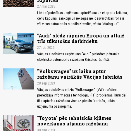
27.mar 2025
Lielo rūpniecības uzņēmumu apturēšana uz eksporta krituma,
cenu kāpuma, sankciju un iekšējās nelīdzsvarotības fona ir
vēl viens satraucošs signāls Kremlim, vēsta "dialog.ua".
"Audi" slēdz rūpnīcu Eiropā un atlaiž
trīs tūkstošus darbinieku
27.feb 2025
Vācijas autobūves uzņēmums "Audi" piektdien pātrauks
elektrisko automobiļu ražošanu Briseles rūpnīcā.
"Volkswagen" uz laiku aptur
ražošanu vairākās Vācijas fabrikās
28.sep 2023
Vācijas autobūves milzis "Volkswagen" (VW) trešdien
pieredzēja informācijas tehnoloģiju (IT) problēmas, kuru dēļ
tika apturēta ražošana vismaz piecās fabrikās, teikts
uzņēmuma paziņojumā.
"Toyota" pēc tehniskās kļūmes
novēršanas atjauno ražošanu
30.aug 2023