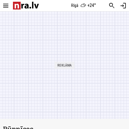
menu
search
login
+24°
Rīgā