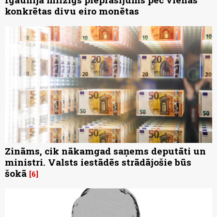
konkrētas divu eiro monētas
Zināms, cik nākamgad saņems deputāti un
ministri. Valsts iestādēs strādājošie būs
šokā
6