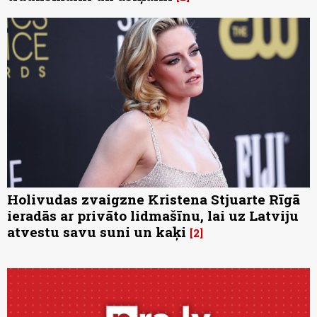
Holivudas zvaigzne Kristena Stjuarte Rīgā
ieradās ar privāto lidmašīnu, lai uz Latviju
atvestu savu suni un kaķi
2