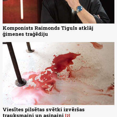
Komponists Raimonds Tiguls atklāj
ģimenes traģēdiju
Viesītes pilsētas svētki izvēršas
trauksmaini un asiņaini
2