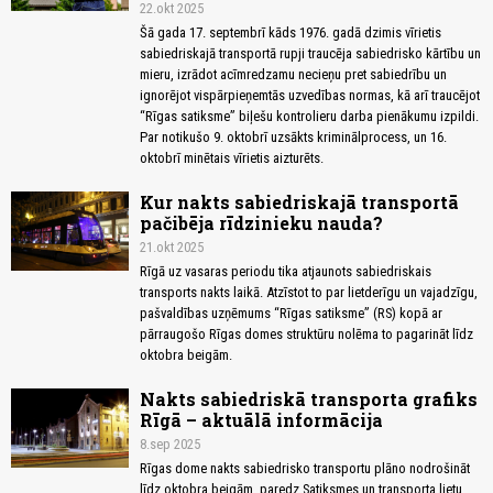
22.okt 2025
Šā gada 17. septembrī kāds 1976. gadā dzimis vīrietis
sabiedriskajā transportā rupji traucēja sabiedrisko kārtību un
mieru, izrādot acīmredzamu necieņu pret sabiedrību un
ignorējot vispārpieņemtās uzvedības normas, kā arī traucējot
“Rīgas satiksme” biļešu kontrolieru darba pienākumu izpildi.
Par notikušo 9. oktobrī uzsākts kriminālprocess, un 16.
oktobrī minētais vīrietis aizturēts.
Kur nakts sabiedriskajā transportā
pačibēja rīdzinieku nauda?
21.okt 2025
Rīgā uz vasaras periodu tika atjaunots sabiedriskais
transports nakts laikā. Atzīstot to par lietderīgu un vajadzīgu,
pašvaldības uzņēmums “Rīgas satiksme” (RS) kopā ar
pārraugošo Rīgas domes struktūru nolēma to pagarināt līdz
oktobra beigām.
Nakts sabiedriskā transporta grafiks
Rīgā – aktuālā informācija
8.sep 2025
Rīgas dome nakts sabiedrisko transportu plāno nodrošināt
līdz oktobra beigām, paredz Satiksmes un transporta lietu