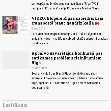
par iespējamu biļešu cenu samazinājumu “Rīga TV24”
raidījumā “Rīga runā” sacīja Rīgas mērs Mārtiņš Staķis.
VIDEO: Blogere Rīgas sabiedriskajā
transportā brauc gandrīz kaila
9
2.sep 2019
Foto vietnes Instagram lietotāja Jana Bruka dalījusies ar
amizantu video - viņa Rīgas sabiedriskajā transportā braukusi
gandrīz kaila.
Apbalvo uzvarētājus konkursā par
satiksmes problēmu risinājumiem
Rīgā
29.dec 2009
Šodien svinīgā pasākumā Rīgas domē tika apbalvoti
uzvarētāji konkursā par satiksmes problēmu risinājumiem
Rīgā, aģentūru LETA informēja Rīgas domes Satiksmes
departamentā.
Lasītākais