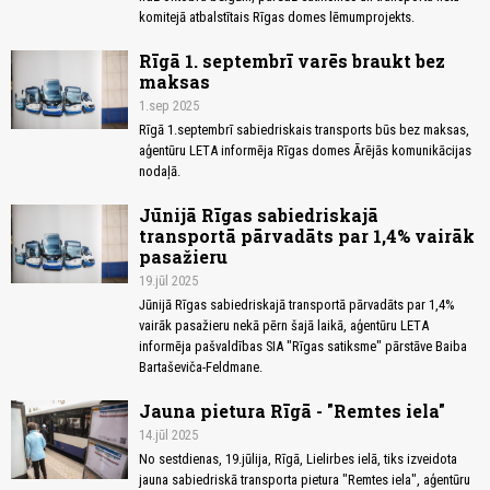
komitejā atbalstītais Rīgas domes lēmumprojekts.
Rīgā 1. septembrī varēs braukt bez
maksas
1.sep 2025
Rīgā 1.septembrī sabiedriskais transports būs bez maksas,
aģentūru LETA informēja Rīgas domes Ārējās komunikācijas
nodaļā.
Jūnijā Rīgas sabiedriskajā
transportā pārvadāts par 1,4% vairāk
pasažieru
19.jūl 2025
Jūnijā Rīgas sabiedriskajā transportā pārvadāts par 1,4%
vairāk pasažieru nekā pērn šajā laikā, aģentūru LETA
informēja pašvaldības SIA "Rīgas satiksme" pārstāve Baiba
Bartaševiča-Feldmane.
Jauna pietura Rīgā - "Remtes iela"
14.jūl 2025
No sestdienas, 19.jūlija, Rīgā, Lielirbes ielā, tiks izveidota
jauna sabiedriskā transporta pietura "Remtes iela", aģentūru