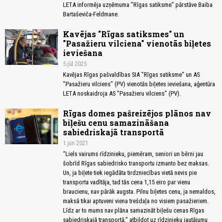
LETA informēja uzņēmuma "Rīgas satiksme" pārstāve Baiba
Bartaševiča-Feldmane.
Kavējas "Rīgas satiksmes" un
"Pasažieru vilciena" vienotās biļetes
ieviešana
5.jūl 2025
Kavējas Rīgas pašvaldības SIA "Rīgas satiksme" un AS
"Pasažieru vilciens" (PV) vienotās biļetes ieviešana, aģentūra
LETA noskaidroja AS "Pasažieru vilciens" (PV).
Rīgas domes pašreizējos plānos nav
biļešu cenu samazināšana
sabiedriskajā transportā
1.jun 2021
“Liels vairums rīdzinieku, piemēram, seniori un bērni jau
šobrīd Rīgas sabiedrisko transportu izmanto bez maksas.
Un, ja biļete tiek iegādāta tirdzniecības vietā nevis pie
transporta vadītāja, tad tās cena 1,15 eiro par vienu
braucienu, nav pārāk augsta. Pilnu biļetes cenu, ja nemaldos,
maksā tikai aptuveni viena trešdaļa no visiem pasažieriem.
Līdz ar to mums nav plāna samazināt biļešu cenas Rīgas
sabiedriskajā transportā,” atbildot uz rīdzinieku jautājumu