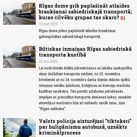
Rīgas dome grib paplašināt atlaides
braukšanai sabiedriskajā transportā;
kuras cilvēku grupas tas skars?
1
10.dec 2025
Rīgas dome plāno paplašināt atlaides braukšanai
galvaspilsētas sabiedriskajā transportā.
Būtiskas izmaiņas Rīgas sabiedriskā
transporta kustībā
22.nov 2025
Lai nodrošinātu ērtāku pārvietošanos un labāku saskaņotību
starp dažādiem transporta veidiem, no 22. novembra
brīvdienās un no 24. novembra darba dienās stāsies spēkā
izmaiņas vairāku autobusu, trolejbusu un tramvaju maršrutu
kustības sarakstos. Tās paredz uzlabotas pārsēšanās
iespējas un precizētus transporta atiešanas laikus, savukārt
atsevišķos maršrutos būs arī nedaudz vairāk reisu, ziņo
"Rīgas satiksme".
Valsts policija aizturējusi "tiktokeri"
par huligānismu autobusā, uzsākts
kriminālprocess