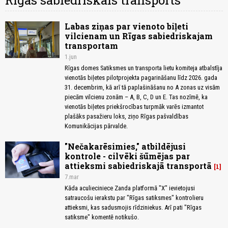
Rīgas sabiedriskais transports
Labas ziņas par vienoto biļeti
vilcienam un Rīgas sabiedriskajam
transportam
1.jun
Rīgas domes Satiksmes un transporta lietu komiteja atbalstīja
vienotās biļetes pilotprojekta pagarināšanu līdz 2026. gada
31. decembrim, kā arī tā paplašināšanu no A zonas uz visām
piecām vilcienu zonām – A, B, C, D un E. Tas nozīmē, ka
vienotās biļetes priekšrocības turpmāk varēs izmantot
plašāks pasažieru loks, ziņo Rīgas pašvaldības
Komunikācijas pārvalde.
"Nečakarēsimies," atbildējusi
kontrole - cilvēki šūmējas par
attieksmi sabiedriskajā transportā
1
7.mar
Kāda aculieciniece Zanda platformā "X" ievietojusi
satraucošu ierakstu par "Rīgas satiksmes" kontrolieru
attieksmi, kas sadusmojis rīdziniekus. Arī pati "Rīgas
satiksme" komentē notikušo.