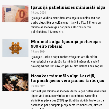
Igaunijā palielināsies minimālā alga
19.dec 2024
Igaunijas valdība ceturtdien atbalstīja minimālās stundas
darba algas likmes celšanu no 1.janvāra līdz 5,31 eiro un
minimālās mēnešalgas par pilnas slodzes darbu
palielināšanu līdz 886 eiro.
Minimālā alga Igaunijā pietuvojas
900 eiro robežai
19.nov 2024
Igaunijas Darba devēju konfederācija un Arodbiedrību
konfederācija vienojušās, ka minimālā mēnešalga valstī
nākamgad būs 886 eiro jeb par 66 eiro lielāka nekā šogad.
Nosakot minimālo algu Latvijā,
turpmāk ņems vērā jaunus kritērijus
19.nov 2024
Turpmāk pie minimālās mēneša darba algas noteikšanas būs
jāņem vērā atsauces vērtība 46% apmērā no Centrālās
statistikas pārvaldes (CSP) aprēķinātās vidējās bruto darba
samaksas par pēdējiem pieejamiem 12 mēnešiem, otrdien