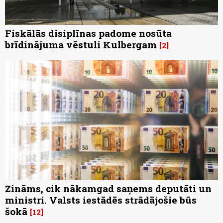
Fiskālās disiplīnas padome nosūta
brīdinājuma vēstuli Kulbergam
2
Zināms, cik nākamgad saņems deputāti un
ministri. Valsts iestādēs strādājošie būs
šokā
12