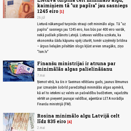
kaimiņiem tā "uz papīra" jau sasniegs
1245 eiro
1
26.jūl
Lietuvā nākamgad turpinās strauji celt minimālo algu. Tā "uz
papīra" sasniegs jau 1245 eiro, kas būs par 400 eiro vairāk,
nekā pašlaik plānots Latvijā. Lietuvas valdība uzskata, ka
ekonomika šādu kāpumu spēj izturēt, tomēr uzņēmēji brīdina
– ārpus lielajām pilsētām slogs kļūst arvien smagāks, ziņo
"lsm.lv"
Finanšu ministrijai ir atruna par
minimālās algas palielināšanu
7.mai
Ņemot vērā, ka šis ir Saeimas vēlēšanu gads, jaunus lēmumus
par izmaiņām šobrīd paredzētajā minimālās algas apmērā,
kā arī to ietekmi uz valsts un pašvaldību budžetiem, vajadzētu
vērtēt un pieņemt jaunajai valdībai, aģentūrai LETA norādīja
Finanšu ministrijā (FM).
Rosina minimālo algu Latvijā celt
līdz 835 eiro
4
2.mai