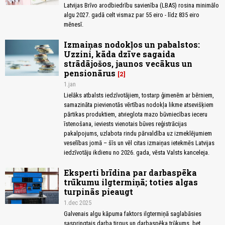
Latvijas Brīvo arodbiedrību savienība (LBAS) rosina minimālo
algu 2027. gadā celt vismaz par 55 eiro - līdz 835 eiro
mēnesī.
Izmaiņas nodokļos un pabalstos:
Uzzini, kāda dzīve sagaida
strādājošos, jaunos vecākus un
pensionārus
2
1.jan
Lielāks atbalsts iedzīvotājiem, tostarp ģimenēm ar bērniem,
samazināta pievienotās vērtības nodokļa likme atsevišķiem
pārtikas produktiem, atvieglota mazo būvniecības ieceru
īstenošana, ieviests vienotais būves reģistrācijas
pakalpojums, uzlabota rindu pārvaldība uz izmeklējumiem
veselības jomā – šīs un vēl citas izmaiņas ietekmēs Latvijas
iedzīvotāju ikdienu no 2026. gada, vēsta Valsts kanceleja.
Eksperti brīdina par darbaspēka
trūkumu ilgtermiņā; toties algas
turpinās pieaugt
1.dec 2025
Galvenais algu kāpuma faktors ilgtermiņā saglabāsies
saspringtais darba tirgus un darbaspēka trūkums, bet