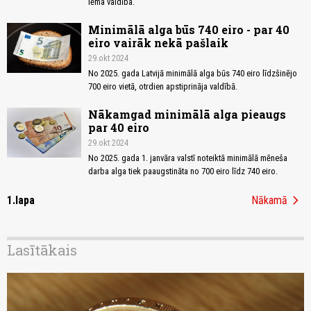
lēma valdība.
Minimālā alga būs 740 eiro - par 40
eiro vairāk nekā pašlaik
29.okt 2024
No 2025. gada Latvijā minimālā alga būs 740 eiro līdzšinējo
700 eiro vietā, otrdien apstiprināja valdībā.
Nākamgad minimālā alga pieaugs
par 40 eiro
29.okt 2024
No 2025. gada 1. janvāra valstī noteiktā minimālā mēneša
darba alga tiek paaugstināta no 700 eiro līdz 740 eiro.
chevron_right
1.lapa
Nākamā
Lasītākais