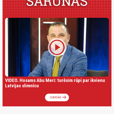
play_circle
VIDEO. Hosams Abu Meri: turēsim rūpi par ikvienu
Latvijas slimnīcu
arrow_right_alt
VAIRĀK