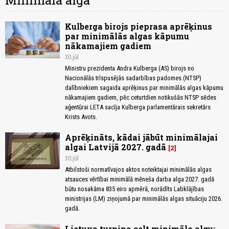
Minimālā alga
Kulberga birojs pieprasa aprēķinus
par minimālās algas kāpumu
nākamajiem gadiem
30.jūl
Ministru prezidenta Andra Kulberga (AS) birojs no
Nacionālās trīspusējās sadarbības padomes (NTSP)
dalībniekiem sagaida aprēķinus par minimālās algas kāpumu
nākamajiem gadiem, pēc ceturtdien notikušās NTSP sēdes
aģentūrai LETA sacīja Kulberga parlamentārais sekretārs
Krists Avots.
Aprēķināts, kādai jābūt minimālajai
algai Latvijā 2027. gadā
2
30.jūl
Atbilstoši normatīvajos aktos noteiktajai minimālās algas
atsauces vērtībai minimālā mēneša darba alga 2027. gadā
būtu nosakāma 835 eiro apmērā, norādīts Labklājības
ministrijas (LM) ziņojumā par minimālās algas situāciju 2026.
gadā.
Lietuva turpina celt minimālo algu;