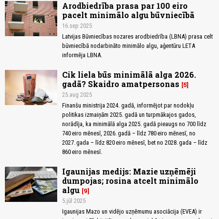
Arodbiedrība prasa par 100 eiro
pacelt minimālo algu būvniecībā
16.sep 2025
Latvijas Būvniecības nozares arodbiedrība (LBNA) prasa celt
būvniecībā nodarbināto minimālo algu, aģentūru LETA
informēja LBNA.
Cik liela būs minimālā alga 2026.
gadā? Skaidro amatpersonas
5
25.aug 2025
Finanšu ministrija 2024. gadā, informējot par nodokļu
politikas izmaiņām 2025. gadā un turpmākajos gados,
norādīja, ka minimālā alga 2025. gadā pieaugs no 700 līdz
740 eiro mēnesī, 2026. gadā – līdz 780 eiro mēnesī, no
2027. gada – līdz 820 eiro mēnesī, bet no 2028. gada – līdz
860 eiro mēnesī.
Igaunijas medijs: Mazie uzņēmēji
dumpojas; rosina atcelt minimālo
algu
9
5.jūl 2025
Igaunijas Mazo un vidējo uzņēmumu asociācija (EVEA) ir