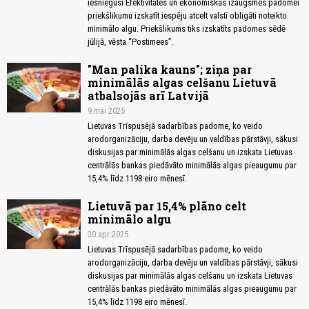
iesniegusi Efektivitātes un ekonomiskās izaugsmes padomei
priekšlikumu izskatīt iespēju atcelt valstī obligāti noteikto
minimālo algu. Priekšlikums tiks izskatīts padomes sēdē
jūlijā, vēsta “Postimees”.
"Man palika kauns"; ziņa par
minimālās algas celšanu Lietuvā
atbalsojās arī Latvijā
9.mai 2025
Lietuvas Trīspusējā sadarbības padome, ko veido
arodorganizāciju, darba devēju un valdības pārstāvji, sākusi
diskusijas par minimālās algas celšanu un izskata Lietuvas
centrālās bankas piedāvāto minimālās algas pieaugumu par
15,4% līdz 1198 eiro mēnesī.
Lietuvā par 15,4% plāno celt
minimālo algu
30.apr 2025
Lietuvas Trīspusējā sadarbības padome, ko veido
arodorganizāciju, darba devēju un valdības pārstāvji, sākusi
diskusijas par minimālās algas celšanu un izskata Lietuvas
centrālās bankas piedāvāto minimālās algas pieaugumu par
15,4% līdz 1198 eiro mēnesī.