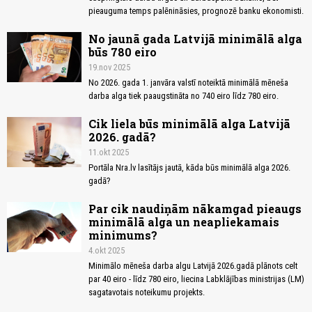
pieauguma temps palēnināsies, prognozē banku ekonomisti.
No jaunā gada Latvijā minimālā alga
būs 780 eiro
19.nov 2025
No 2026. gada 1. janvāra valstī noteiktā minimālā mēneša
darba alga tiek paaugstināta no 740 eiro līdz 780 eiro.
Cik liela būs minimālā alga Latvijā
2026. gadā?
11.okt 2025
Portāla Nra.lv lasītājs jautā, kāda būs minimālā alga 2026.
gadā?
Par cik naudiņām nākamgad pieaugs
minimālā alga un neapliekamais
minimums?
4.okt 2025
Minimālo mēneša darba algu Latvijā 2026.gadā plānots celt
par 40 eiro - līdz 780 eiro, liecina Labklājības ministrijas (LM)
sagatavotais noteikumu projekts.