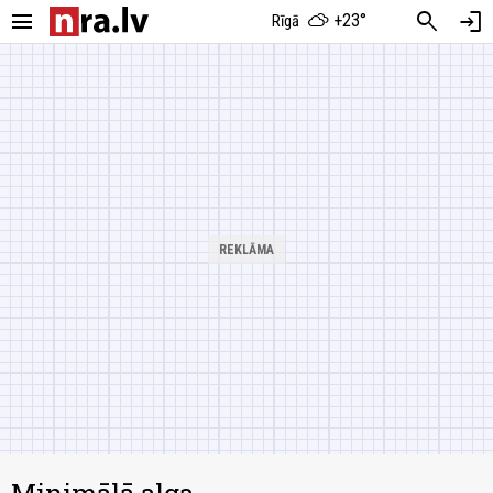
menu
search
login
+23°
Rīgā