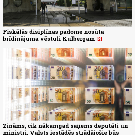
Fiskālās disiplīnas padome nosūta
brīdinājuma vēstuli Kulbergam
2
Zināms, cik nākamgad saņems deputāti un
ministri. Valsts iestādēs strādājošie būs