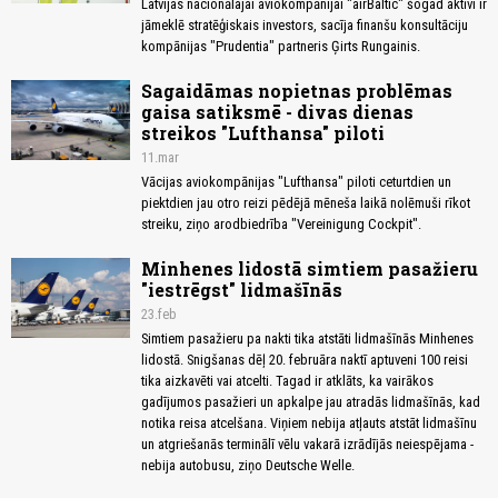
Latvijas nacionālajai aviokompānijai "airBaltic" šogad aktīvi ir
jāmeklē stratēģiskais investors, sacīja finanšu konsultāciju
kompānijas "Prudentia" partneris Ģirts Rungainis.
Sagaidāmas nopietnas problēmas
gaisa satiksmē - divas dienas
streikos "Lufthansa" piloti
11.mar
Vācijas aviokompānijas "Lufthansa" piloti ceturtdien un
piektdien jau otro reizi pēdējā mēneša laikā nolēmuši rīkot
streiku, ziņo arodbiedrība "Vereinigung Cockpit".
Minhenes lidostā simtiem pasažieru
"iestrēgst" lidmašīnās
23.feb
Simtiem pasažieru pa nakti tika atstāti lidmašīnās Minhenes
lidostā. Snigšanas dēļ 20. februāra naktī aptuveni 100 reisi
tika aizkavēti vai atcelti. Tagad ir atklāts, ka vairākos
gadījumos pasažieri un apkalpe jau atradās lidmašīnās, kad
notika reisa atcelšana. Viņiem nebija atļauts atstāt lidmašīnu
un atgriešanās terminālī vēlu vakarā izrādījās neiespējama -
nebija autobusu, ziņo Deutsche Welle.