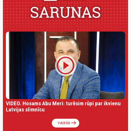
play_circle
VIDEO. Hosams Abu Meri: turēsim rūpi par ikvienu
Latvijas slimnīcu
arrow_right_alt
VAIRĀK