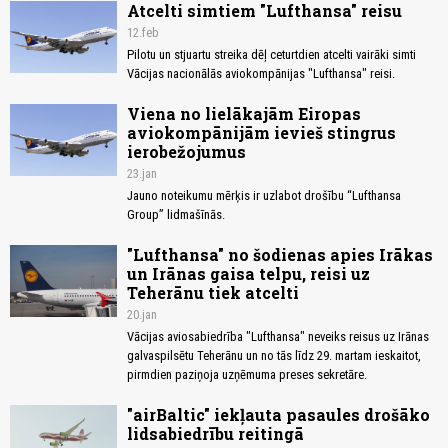
Atcelti simtiem "Lufthansa" reisu
12.feb
Pilotu un stjuartu streika dēļ ceturtdien atcelti vairāki simti
Vācijas nacionālās aviokompānijas "Lufthansa" reisi.
Viena no lielākajām Eiropas
aviokompānijām ievieš stingrus
ierobežojumus
23.jan
Jauno noteikumu mērķis ir uzlabot drošību “Lufthansa
Group” lidmašīnās.
"Lufthansa" no šodienas apies Irākas
un Irānas gaisa telpu, reisi uz
Teherānu tiek atcelti
20.jan
Vācijas aviosabiedrība "Lufthansa" neveiks reisus uz Irānas
galvaspilsētu Teherānu un no tās līdz 29. martam ieskaitot,
pirmdien paziņoja uzņēmuma preses sekretāre.
"airBaltic" iekļauta pasaules drošāko
lidsabiedrību reitingā