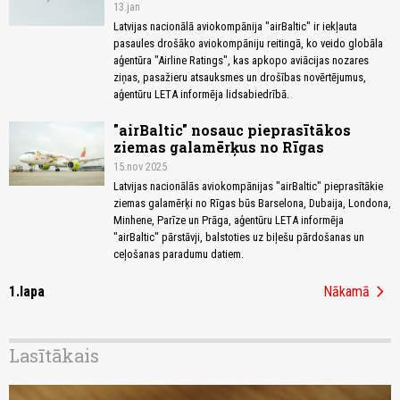
13.jan
Latvijas nacionālā aviokompānija "airBaltic" ir iekļauta
pasaules drošāko aviokompāniju reitingā, ko veido globāla
aģentūra "Airline Ratings", kas apkopo aviācijas nozares
ziņas, pasažieru atsauksmes un drošības novērtējumus,
aģentūru LETA informēja lidsabiedrībā.
"airBaltic" nosauc pieprasītākos
ziemas galamērķus no Rīgas
15.nov 2025
Latvijas nacionālās aviokompānijas "airBaltic" pieprasītākie
ziemas galamērķi no Rīgas būs Barselona, Dubaija, Londona,
Minhene, Parīze un Prāga, aģentūru LETA informēja
"airBaltic" pārstāvji, balstoties uz biļešu pārdošanas un
ceļošanas paradumu datiem.
chevron_right
1.lapa
Nākamā
Lasītākais