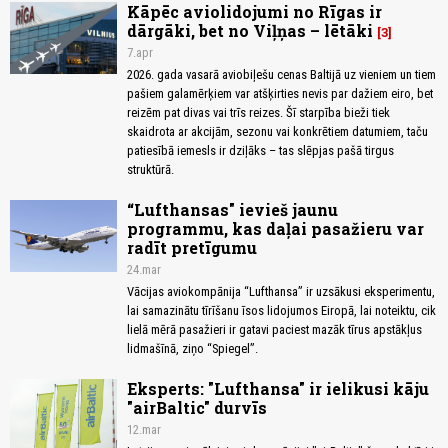
Kāpēc aviolidojumi no Rīgas ir
dārgāki, bet no Viļņas – lētāki
3
7.apr
2026. gada vasarā aviobiļešu cenas Baltijā uz vieniem un tiem
pašiem galamērķiem var atšķirties nevis par dažiem eiro, bet
reizēm pat divas vai trīs reizes. Šī starpība bieži tiek
skaidrota ar akcijām, sezonu vai konkrētiem datumiem, taču
patiesībā iemesls ir dziļāks – tas slēpjas pašā tirgus
struktūrā.
“Lufthansas" ievieš jaunu
programmu, kas daļai pasažieru var
radīt pretīgumu
24.mar
Vācijas aviokompānija “Lufthansa” ir uzsākusi eksperimentu,
lai samazinātu tīrīšanu īsos lidojumos Eiropā, lai noteiktu, cik
lielā mērā pasažieri ir gatavi paciest mazāk tīrus apstākļus
lidmašīnā, ziņo “Spiegel”.
Eksperts: "Lufthansa" ir ielikusi kāju
"airBaltic" durvīs
12.mar