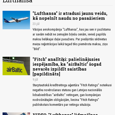
Lufthansa
"Lufthansa" ir atradusi jaunu veidu,
kā nopelnīt naudu no pasažieriem
23.jūl
Vācijas aviokompānija "Lufthansa", kas jau sen ir pazīstama
ar savām nebūt ne zemajām biļešu cenām, ievieš papildu
maksu lielākajai daļai pasažieru. Par piešķirtās sēdvietas
maiņu reģistrācijas laikā tagad tiks piemērota maksa, ziņo
"Bild".
"Fitch" analītiķi: palielinājusies
iespējamība, ka "airBaltic" šogad
nevarēs izpildīt saistības
[papildināts]
9.jūl
Starptautiskā kredītreitingu aģentūra "Fitch Ratings" noteikusi
negatīvu novērošanas statusu gan Latvijas nacionālās
lidsabiedrības "airBaltic" reitingam, gan kompānijas
nodrošinātajām obligācijām, liecina "Fitch Ratings"
publiskotais komentārs par reitinga situāciju.
VIDEO. "Lufthansa" lidmašīnas