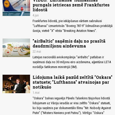
purngals ietriecas zemē Frankfurtes
lidostā
4.jun
Frankfurtes lidostā, pie iekāpšanas vārtiem sabrukusi
"Lufthansa" izmantotoās "Boeing 787-9" lidmašīnas priekšējā
šasija, vietnē "X" vēsta "Breaking Aviation News".
"airBaltic" saņēmis daļu no prasītā
daudzmiljonu aizdevuma
22.mai
Latvijas nacionālā aviokompānija "airBaltic" patlaban ir
saņēmusi daļu no 30 miljonu eiro aizdevuma, aģentūrai LETA
norādīja Satiksmes ministrijā (SM).
Lidojuma laikā pazūd zeltītā "Oskara"
statuete; "Lufthansa" atvainojas par
notikušo
1.mai
"Oskara" balvas ieguvējs Pāvels Talankins Ņujorkas lidostā
lidojumam uz Vāciju ieradās ar visu zeltīto "Oskara" statueti,
ko bija saņēmis par dokumentālo filmu "Mr. Nobody Against
Putin" ("Misters Neviens pret Putinu"). Vērtīgo "Oskara"