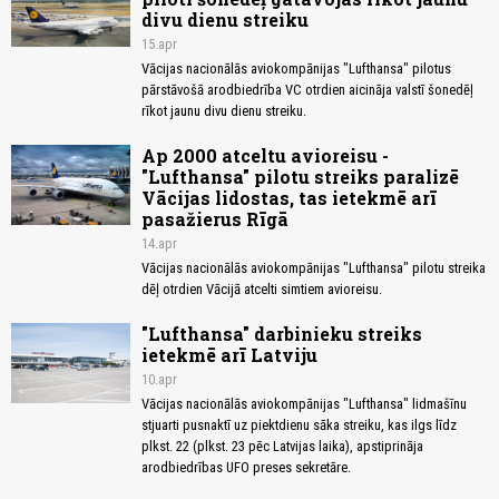
divu dienu streiku
15.apr
Vācijas nacionālās aviokompānijas "Lufthansa" pilotus
pārstāvošā arodbiedrība VC otrdien aicināja valstī šonedēļ
rīkot jaunu divu dienu streiku.
Ap 2000 atceltu avioreisu -
"Lufthansa" pilotu streiks paralizē
Vācijas lidostas, tas ietekmē arī
pasažierus Rīgā
14.apr
Vācijas nacionālās aviokompānijas "Lufthansa" pilotu streika
dēļ otrdien Vācijā atcelti simtiem avioreisu.
"Lufthansa" darbinieku streiks
ietekmē arī Latviju
10.apr
Vācijas nacionālās aviokompānijas "Lufthansa" lidmašīnu
stjuarti pusnaktī uz piektdienu sāka streiku, kas ilgs līdz
plkst. 22 (plkst. 23 pēc Latvijas laika), apstiprināja
arodbiedrības UFO preses sekretāre.