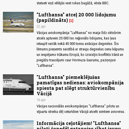
statueti viņš vēlējās vest rokas bagāžā, vēsta BBC.
"Lufthansa" atceļ 20 000 lidojumu
(papildināts)
1
22.apr
Vācijas aviokompānija "Lufthansa" no maija līdz oktobrim
atcels aptuveni 20 000 īso reģionālo lidojumu, kas ļaus
ietaupīt vairāk nekā 40 000 tonnu aviācijas degvielas. Šis
lēmums pieņemts saistībā ar strauju degvielas cenu kāpumu
un iespējamo trūkumu Eiropā, ko izraisījis konflikts Irānā un
piegāžu traucējumi caur Hormuza šaurumu, paziņojusi
"Lufthansa".
"Lufthansa" piemeklējušas
pamatīgas nedienas: aviokompānija
spiesta pat slēgt struktūrvienību
Vācijā
16.apr
Vācijas nacionālās aviokompānijas "Lufthansa" pilotu un
stjuartu streika dēļ ceturtdien Vācijā atcelti simtiem avioreisu.
Informācija ceļotājiem! "Lufthansa"
piloti šonedēļ gatavojas rīkot jaunu