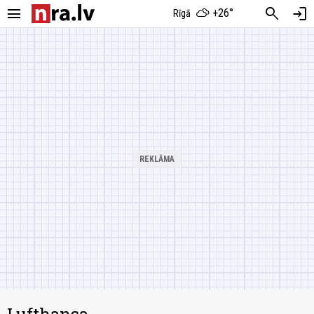
menu
search
login
+26°
Rīgā