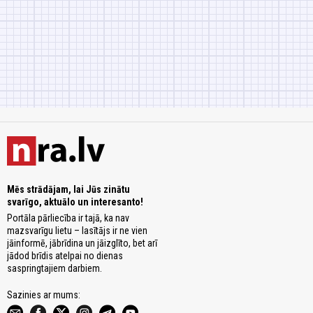
Mēs strādājam, lai Jūs zinātu
svarīgo, aktuālo un interesanto!
Portāla pārliecība ir tajā, ka nav
mazsvarīgu lietu – lasītājs ir ne vien
jāinformē, jābrīdina un jāizglīto, bet arī
jādod brīdis atelpai no dienas
saspringtajiem darbiem.
Sazinies ar mums: