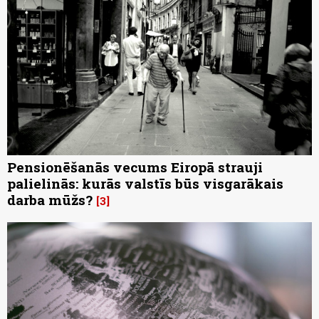
Pensionēšanās vecums Eiropā strauji
palielinās: kurās valstīs būs visgarākais
darba mūžs?
3