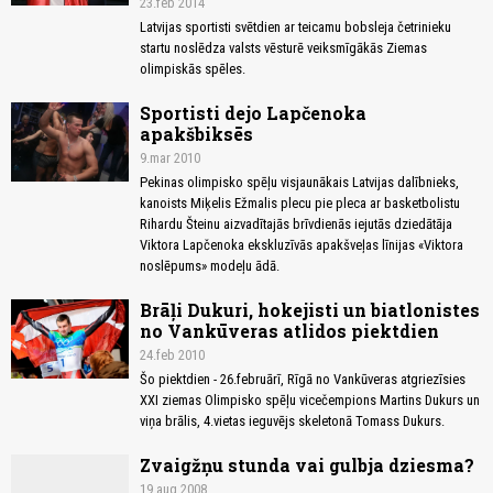
23.feb 2014
Latvijas sportisti svētdien ar teicamu bobsleja četrinieku
startu noslēdza valsts vēsturē veiksmīgākās Ziemas
olimpiskās spēles.
Sportisti dejo Lapčenoka
apakšbiksēs
9.mar 2010
Pekinas olimpisko spēļu visjaunākais Latvijas dalībnieks,
kanoists Miķelis Ežmalis plecu pie pleca ar basketbolistu
Rihardu Šteinu aizvadītajās brīvdienās iejutās dziedātāja
Viktora Lapčenoka ekskluzīvās apakšveļas līnijas «Viktora
noslēpums» modeļu ādā.
Brāļi Dukuri, hokejisti un biatlonistes
no Vankūveras atlidos piektdien
24.feb 2010
Šo piektdien - 26.februārī, Rīgā no Vankūveras atgriezīsies
XXI ziemas Olimpisko spēļu vicečempions Martins Dukurs un
viņa brālis, 4.vietas ieguvējs skeletonā Tomass Dukurs.
Zvaigžņu stunda vai gulbja dziesma?
19.aug 2008