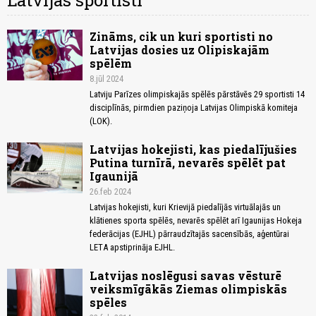
Latvijas sportisti
Zināms, cik un kuri sportisti no
Latvijas dosies uz Olipiskajām
spēlēm
8.jūl 2024
Latviju Parīzes olimpiskajās spēlēs pārstāvēs 29 sportisti 14
disciplīnās, pirmdien paziņoja Latvijas Olimpiskā komiteja
(LOK).
Latvijas hokejisti, kas piedalījušies
Putina turnīrā, nevarēs spēlēt pat
Igaunijā
26.feb 2024
Latvijas hokejisti, kuri Krievijā piedalījās virtuālajās un
klātienes sporta spēlēs, nevarēs spēlēt arī Igaunijas Hokeja
federācijas (EJHL) pārraudzītajās sacensībās, aģentūrai
LETA apstiprināja EJHL.
Latvijas noslēgusi savas vēsturē
veiksmīgākās Ziemas olimpiskās
spēles