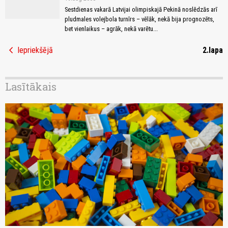
Sestdienas vakarā Latvijai olimpiskajā Pekinā noslēdzās arī
pludmales volejbola turnīrs – vēlāk, nekā bija prognozēts,
bet vienlaikus – agrāk, nekā varētu...
chevron_left
Iepriekšējā
2.lapa
Lasītākais