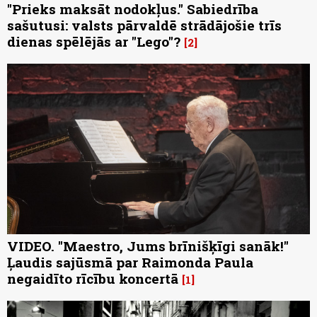
"Prieks maksāt nodokļus." Sabiedrība
sašutusi: valsts pārvaldē strādājošie trīs
dienas spēlējās ar "Lego"?
2
VIDEO. "Maestro, Jums brīnišķīgi sanāk!"
Ļaudis sajūsmā par Raimonda Paula
negaidīto rīcību koncertā
1