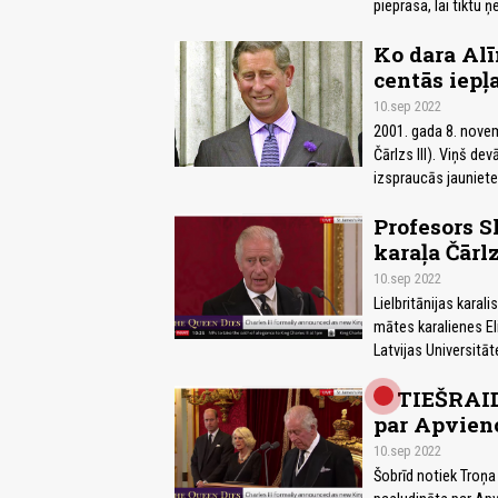
pieprasa, lai tiktu ņ
Ko dara Alī
centās iepļ
10.sep 2022
2001. gada 8. novemb
Čārlzs III). Viņš de
izspraucās jauniete,
Profesors S
karaļa Čārlz
10.sep 2022
Lielbritānijas karal
mātes karalienes El
Latvijas Universitā
TIEŠRAIDE
par Apvien
10.sep 2022
Šobrīd notiek Troņa