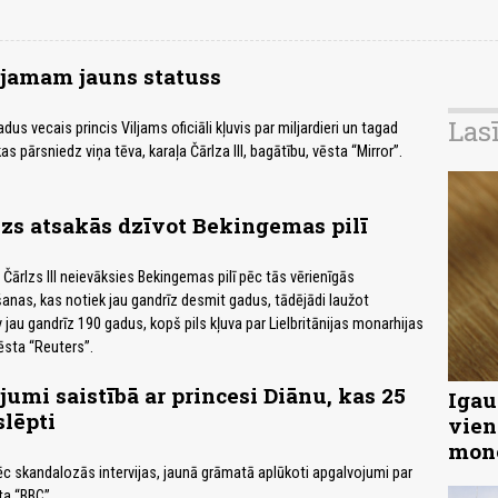
ljamam jauns statuss
Las
dus vecais princis Viljams oficiāli kļuvis par miljardieri un tagad
as pārsniedz viņa tēva, karaļa Čārlza III, bagātību, vēsta “Mirror”.
lzs atsakās dzīvot Bekingemas pilī
is Čārlzs III neievāksies Bekingemas pilī pēc tās vērienīgās
anas, kas notiek jau gandrīz desmit gadus, tādējādi laužot
v jau gandrīz 190 gadus, kopš pils kļuva par Lielbritānijas monarhijas
vēsta “Reuters”.
jumi saistībā ar princesi Diānu, kas 25
Igau
slēpti
vien
mon
c skandalozās intervijas, jaunā grāmatā aplūkoti apgalvojumi par
ta “BBC”.