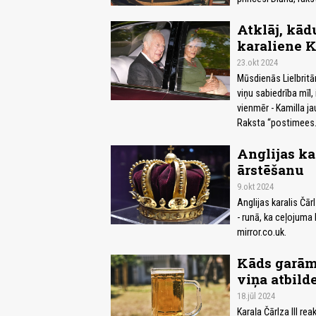
Atklāj, kād
karaliene 
23.okt 2024
Mūsdienās Lielbritān
viņu sabiedrība mīl,
vienmēr - Kamilla ja
Raksta “postimees.
Anglijas ka
ārstēšanu
9.okt 2024
Anglijas karalis Čā
- runā, ka ceļojuma 
mirror.co.uk.
Kāds garāmg
viņa atbild
18.jūl 2024
Karaļa Čārlza III re