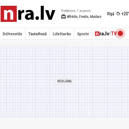
Piektdiena, 7.augusts
+20
Rīgā
redeem
Alfrēds, Fredis, Madars
Dzīvesstils
TautaRunā
LifeHacks
Sports