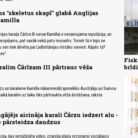
us "skeletus skapī" glabā Anglijas
Kamilla
ijas karaļa Čārlza III sievai Kamillai ir nevainojama reputācija, un
 iespējams, pat vairāk nekā pats monarhs. Tomēr tā ir bijis ne
u sen tiek dēvēta par Lielbritānijas nīstāko sievieti. Kāpēc tā?
ee”.
Fisk
ralim Čārlzam III pārtrauc vēža
brīd
rlzs un karaliene Kamilla nākamnedēļ apmeklēs Austrāliju un Samoa
laikā karalim uz laiku tiks pārtraukta vēža ārstēšana, raksta
ājējs aicināja karali Čārzu iedzert alu -
e pārsteidza daudzus
akcija, kas iemūžināta video, izraisīja plašu rezonansi sociālajos