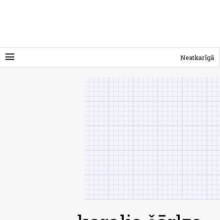
menu
Neatkarīgā