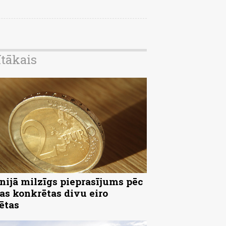
ītākais
nijā milzīgs pieprasījums pēc
as konkrētas divu eiro
ētas