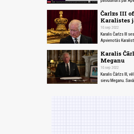
pasludināts par Ap
Čarlzs III 
Karalistes
10.sep 2022
Karalis Čarlzs III 
Apvienotās Karalis
Karalis Čār
Meganu
10.sep 2022
Karalis Čārlzs III, 
sievu Meganu. Savā 