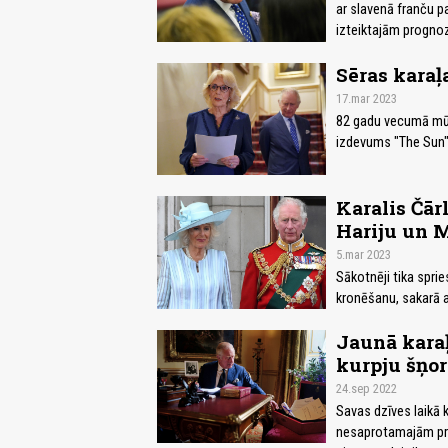
ar slavenā franču 
izteiktajām prognozē
Sēras karaļ
17.mar 2023
82 gadu vecumā mūžī
izdevums "The Sun"
Karalis Čār
Hariju un 
5.mar 2023
Sākotnēji tika sprie
kronēšanu, sakarā a
Jaunā karaļ
kurpju šņor
24.sep 2022
Savas dzīves laikā k
nesaprotamajām pra