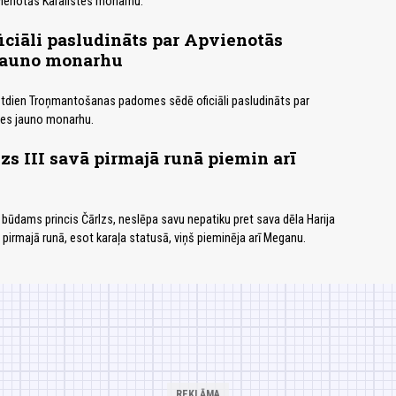
vienotās Karalistes monarhu.
oficiāli pasludināts par Apvienotās
 jauno monarhu
sestdien Troņmantošanas padomes sēdē oficiāli pasludināts par
tes jauno monarhu.
lzs III savā pirmajā runā piemin arī
vēl būdams princis Čārlzs, neslēpa savu nepatiku pret sava dēla Harija
pirmajā runā, esot karaļa statusā, viņš pieminēja arī Meganu.