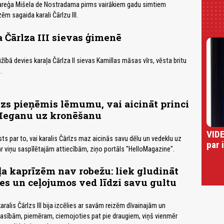
pareģa Mišela de Nostradama pirms vairākiem gadu simtiem
m sagaida karali Čārlzu III.
a Čārlza III sievas ģimenē
bā devies karaļa Čārlza II sievas Kamillas māsas vīrs, vēsta britu
.
lzs pieņēmis lēmumu, vai aicināt princi
Meganu uz kronēšanu
VIDE
sts par to, vai karalis Čārlzs maz aicinās savu dēlu un vedeklu uz
par 
r viņu saspīlētajām attiecībām, ziņo portāls "HelloMagazine".
a kaprīzēm nav robežu: liek gludināt
es un ceļojumos ved līdzi savu gultu
aralis Čārlzs III bija izcēlies ar savām reizēm dīvainajām un
sībām, piemēram, ciemojoties pat pie draugiem, viņš vienmēr