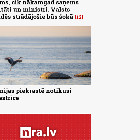
ms, cik nākamgad saņems
tāti un ministri. Valsts
ādēs strādājošie būs šokā
12
nijas piekrastē notikusi
strīce