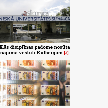
ālās disiplīnas padome nosūta
inājuma vēstuli Kulbergam
3