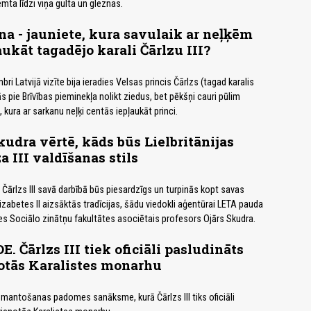
emta līdzi viņa gulta un gleznas.
na - jauniete, kura savulaik ar neļķēm
aukāt tagadējo karali Čārlzu III?
ri Latvijā vizīte bija ieradies Velsas princis Čārlzs (tagad karalis
vās pie Brīvības pieminekļa nolikt ziedus, bet pēkšņi cauri pūlim
 kura ar sarkanu neļķi centās iepļaukāt princi.
kudra vērtē, kāds būs Lielbritānijas
a III valdīšanas stils
is Čārlzs III savā darbībā būs piesardzīgs un turpinās kopt savas
izabetes II aizsāktās tradīcijas, šādu viedokli aģentūrai LETA pauda
tes Sociālo zinātņu fakultātes asociētais profesors Ojārs Skudra.
. Čārlzs III tiek oficiāli pasludināts
otās Karalistes monarhu
 mantošanas padomes sanāksme, kurā Čārlzs III tiks oficiāli