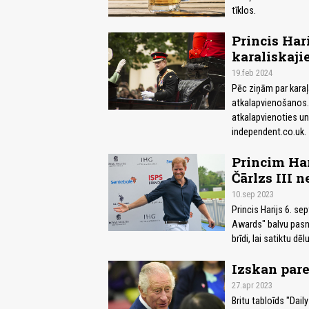
tīklos.
Princis Har
karaliskaj
19.feb 2024
Pēc ziņām par karaļa
atkalapvienošanos. P
atkalapvienoties un
independent.co.uk.
Princim Har
Čārlzs III n
10.sep 2023
Princis Harijs 6. se
Awards" balvu pasnie
brīdi, lai satiktu dē
Izskan pare
27.apr 2023
Britu tabloīds "Dail