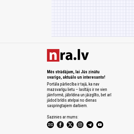
Mēs strādājam, lai Jūs zinātu
svarīgo, aktuālo un interesanto!
Portāla pārliecība ir tajā, ka nav
mazsvarīgu lietu – lasītājs ir ne vien
jāinformē, jābrīdina un jāizglīto, bet arī
jādod brīdis atelpai no dienas
saspringtajiem darbiem.
Sazinies ar mums: