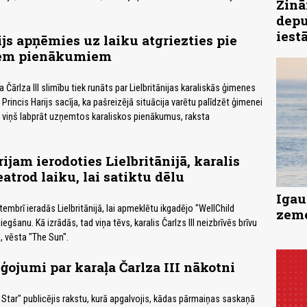
Zinā
depu
iest
ijs apņēmies uz laiku atgriezties pie
iem pienākumiem
 Čārlza III slimību tiek runāts par Lielbritānijas karaliskās ģimenes
rincis Harijs sacīja, ka pašreizējā situācija varētu palīdzēt ģimenei
 viņš labprāt uzņemtos karaliskos pienākumus, raksta
ijam ierodoties Lielbritānijā, karalis
eatrod laiku, lai satiktu dēlu
Igau
ptembrī ieradās Lielbritānijā, lai apmeklētu ikgadējo "WellChild
zeme
gšanu. Kā izrādās, tad viņa tēvs, karalis Čarlzs III neizbrīvēs brīvu
lu, vēsta "The Sun".
ģojumi par karaļa Čarlza III nākotni
y Star" publicējis rakstu, kurā apgalvojis, kādas pārmaiņas saskaņā