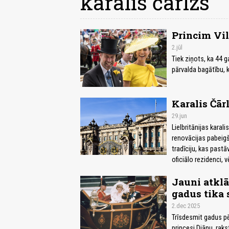
karalis čārlzs
Princim Vi
2.jūl
Tiek ziņots, ka 44 ga
pārvalda bagātību, k
Karalis Čār
29.jun
Lielbritānijas karal
renovācijas pabeigš
tradīciju, kas pastā
oficiālo rezidenci, 
Jauni atklā
gadus tika 
2.dec 2025
Trīsdesmit gadus pē
princesi Diānu, raks