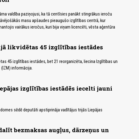
ārna valdība paziņojusi, ka tā centīsies panākt stingrākus ieroču
nāvējošākās masu apšaudes pieaugušo izglītības centrā, kur
mantojis vairākus ieročus, kuri bija viņam licencēti, vēsta aģentūra
jā likvidētas 45 izglītības iestādes
ētas 45 izglītības iestādes, bet 21 reorganizēta, liecina Izglītības un
 (IZM) informācija.
pājas izglītības iestādēs iecelti jauni
 domes sēdē deputāti apstiprināja vadītājus trijās Liepājas
dalīt bezmaksas augļus, dārzeņus un