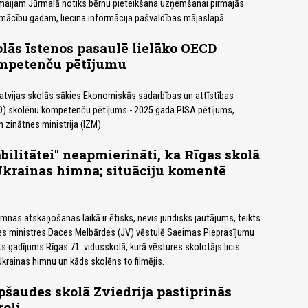
.maijam Jūrmalā notiks bērnu pieteikšana uzņemšanai pirmajās
mācību gadam, liecina informācija pašvaldības mājaslapā.
olās īstenos pasaulē lielāko OECD
mpetenču pētījumu
Latvijas skolās sākies Ekonomiskās sadarbības un attīstības
D) skolēnu kompetenču pētījums - 2025.gada PISA pētījums,
n zinātnes ministrija (IZM).
bilitātei" neapmierināti, ka Rīgas skolā
Ukrainas himna; situāciju komentē
imnas atskaņošanas laikā ir ētisks, nevis juridisks jautājums, teikts
nes ministres Daces Melbārdes (JV) vēstulē Saeimas Pieprasījumu
ts gadījums Rīgas 71. vidusskolā, kurā vēstures skolotājs licis
Ukrainas himnu un kāds skolēns to filmējis.
šaudes skolā Zviedrija pastiprinās
roli