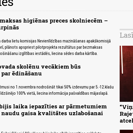
des
zmaksas higiēnas preces skolniecēm –
urpinās
Las
 darba lietu komisijas Nevienlīdzības mazināšanas apakškomisijā
rī, plānots apspriest pilotprojekta rezultātus par bezmaksas
ošināšanu izglītības iestādēs, liecina sēdes darba kārtība.
novada skolēnu vecākiem būs
 par ēdināšanu
ēmusi no 1.novembra nodrošināt tikai 50% izdevumu par 5.-12.klašu
īdzšinējo 100% vietā, liecina informācija pašvaldības mājaslapā.
 bijis laika iepazīties ar pārmetumiem
“Viņi
o naudu gaisa kvalitātes uzlabošanai
Raje
atce