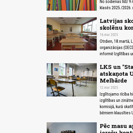
No šodienas līdz 9
klasēs 2025./2026. 
Latvijas sk
skolēnu ko
16.mar 2025
Otrdien, 18.martā, 
organizācijas (OEC
informē Izglītības u
LKS un "Sta
atskaņota 
Melbārde
12.mar 2025
Izglītojamo rīcība h
izglītības un zināt
komisijā, kurā skatī
bērniem klausīties 
Pēc masu ap
ieroču kont