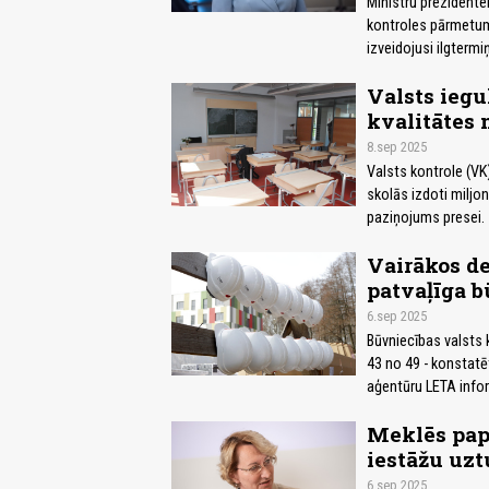
Ministru prezidentei 
kontroles pārmetumie
izveidojusi ilgtermiņ
Valsts iegu
kvalitātes 
8.sep 2025
Valsts kontrole (VK
skolās izdoti miljon
paziņojums presei.
Vairākos de
patvaļīga b
6.sep 2025
Būvniecības valsts k
43 no 49 - konstatēt
aģentūru LETA infor
Meklēs papi
iestāžu uzt
6.sep 2025