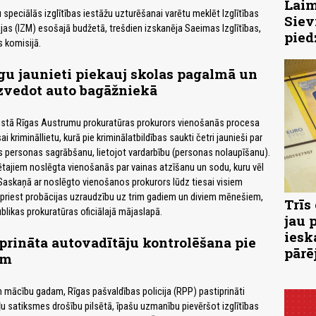
Laim
 speciālās izglītības iestāžu uzturēšanai varētu meklēt Izglītības
Siev
ijas (IZM) esošajā budžetā, trešdien izskanēja Saeimas Izglītības,
pied
s komisijā.
u jaunieti piekauj skolas pagalmā un
zvedot auto bagāžniekā
ustā Rīgas Austrumu prokuratūras prokurors vienošanās procesa
ai krimināllietu, kurā pie kriminālatbildības saukti četri jaunieši par
 personas sagrābšanu, lietojot vardarbību (personas nolaupīšanu).
tajiem noslēgta vienošanās par vainas atzīšanu un sodu, kuru vēl
. Saskaņā ar noslēgto vienošanos prokurors lūdz tiesai visiem
priest probācijas uzraudzību uz trim gadiem un diviem mēnešiem,
Trīs
blikas prokuratūras oficiālajā mājaslapā.
jau 
iesk
prināta autovadītāju kontrolēšana pie
pārē
ām
 mācību gadam, Rīgas pašvaldības policija (RPP) pastiprināti
ļu satiksmes drošību pilsētā, īpašu uzmanību pievēršot izglītības