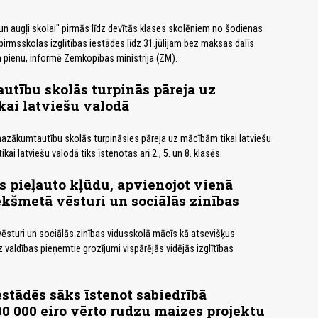
 augļi skolai" pirmās līdz devītās klases skolēniem no šodienas
pirmsskolas izglītības iestādes līdz 31.jūlijam bez maksas dalīs
 pienu, informē Zemkopības ministrija (ZM).
tību skolās turpinās pāreja uz
ai latviešu valodā
azākumtautību skolās turpināsies pāreja uz mācībām tikai latviešu
kai latviešu valodā tiks īstenotas arī 2., 5. un 8. klasēs.
 pieļauto kļūdu, apvienojot vienā
kšmetā vēsturi un sociālās zinības
ēsturi un sociālās zinības vidusskolā mācīs kā atsevišķus
 valdības pieņemtie grozījumi vispārējās vidējās izglītības
estādēs sāks īstenot sabiedrībā
300 000 eiro vērto rudzu maizes projektu