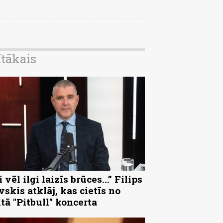
ītākais
 vēl ilgi laizīs brūces...” Filips
vskis atklāj, kas cietīs no
ltā "Pitbull" koncerta