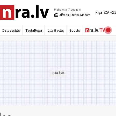
Piektdiena, 7.augusts
+23
Rīgā
redeem
Alfrēds, Fredis, Madars
Dzīvesstils
TautaRunā
LifeHacks
Sports