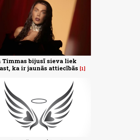
 Timmas bijusī sieva liek
ast, ka ir jaunās attiecībās
1