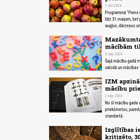
1.okt 2024
Programmā "Piens un
līdz 31.maijam, bet 
augļus, dārzeņus un
Mazākumtau
mācībām tik
2.sep 2024
Šajā mācību gadā m
valodā un mācības ti
IZM apzinās
mācību prie
2.sep 2024
No šī mācību gada v
priekšmetus, paredz
standartā.
Izglītības i
kritizēto, 