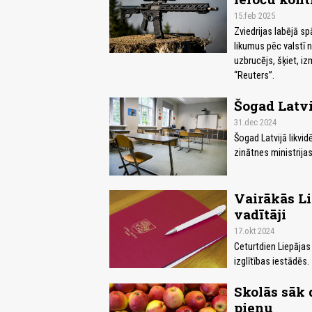
15.feb 2025
Zviedrijas labējā sp
likumus pēc valstī 
uzbrucējs, šķiet, iz
“Reuters”.
Šogad Latvi
31.dec 2024
Šogad Latvijā likvid
zinātnes ministrijas
Vairākās Lie
vadītāji
17.okt 2024
Ceturtdien Liepājas
izglītības iestādēs.
Skolās sāk 
pienu