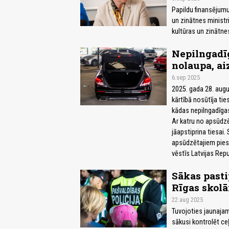
Papildu finansējumu
un zinātnes ministr
kultūras un zinātne
Nepilngadīg
nolaupa, ai
6.sep 2025
2025. gada 28. aug
kārtībā nosūtīja ties
kādas nepilngadīgas
Ar katru no apsūdzē
jāapstiprina tiesai
apsūdzētajiem pies
vēstīs Latvijas Repu
Sākas pasti
Rīgas skol
22.aug 2025
Tuvojoties jaunajam
sākusi kontrolēt ce