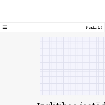
menu
Neatkarīgā