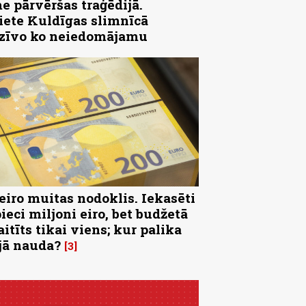
e pārvēršas traģēdijā.
iete Kuldīgas slimnīcā
zīvo ko neiedomājamu
 eiro muitas nodoklis. Iekasēti
pieci miljoni eiro, bet budžetā
aitīts tikai viens; kur palika
jā nauda?
3