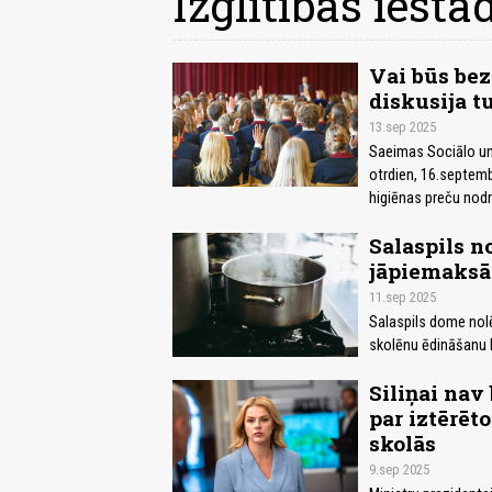
Izglītības iestā
Vai būs be
diskusija t
13.sep 2025
Saeimas Sociālo un
otrdien, 16.septemb
higiēnas preču nodr
Salaspils 
jāpiemaksā
11.sep 2025
Salaspils dome nol
skolēnu ēdināšanu l
Siliņai nav
par iztērēt
skolās
9.sep 2025