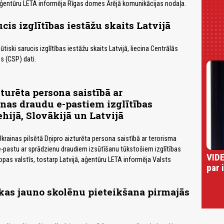
aģentūru LETA informēja Rīgas domes Ārējā komunikācijas nodaļa.
cis izglītības iestāžu skaits Latvijā
iski sarucis izglītības iestāžu skaits Latvijā, liecina Centrālās
s (CSP) dati.
turēta persona saistībā ar
nas draudu e-pastiem izglītības
hijā, Slovākijā un Latvijā
krainas pilsētā Dņipro aizturēta persona saistībā ar terorisma
e-pastu ar sprādzienu draudiem izsūtīšanu tūkstošiem izglītības
VIDE
opas valstīs, tostarp Latvijā, aģentūru LETA informēja Valsts
par 
kas jauno skolēnu pieteikšana pirmajās