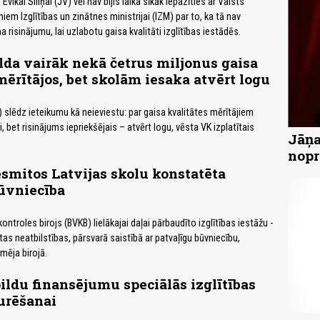
Evikai Siliņai (JV) vēl nav bijis laika sīkāk iepazīties ar Valsts
m Izglītības un zinātnes ministrijai (IZM) par to, ka tā nav
a risinājumu, lai uzlabotu gaisa kvalitāti izglītības iestādēs.
lda vairāk nekā četrus miljonus gaisa
mērītājos, bet skolām iesaka atvērt logu
) slēdz ieteikumu kā neieviestu: par gaisa kvalitātes mērītājiem
i, bet risinājums iepriekšējais – atvērt logu, vēsta VK izplatītais
Jāņa
nopr
smitos Latvijas skolu konstatēta
ūvniecība
ontroles birojs (BVKB) lielākajai daļai pārbaudīto izglītības iestāžu -
as neatbilstības, pārsvarā saistībā ar patvaļīgu būvniecību,
mēja birojā.
ldu finansējumu speciālās izglītības
urēšanai