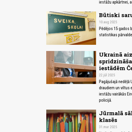
iestāžu apkārtnei, 
Būtiski saru
10.aug 2025
Pēdējos 15 gados būt
statistikas pārvalde
Ukrainā aiz
spridzināša
iestādēm Če
22.jūl 2025
Pagājušajā nedēļā U
draudiem un viltus 
iestāžu vairākās Eir
policijā.
Jūrmalā sā
klasēs
31.mar 2025