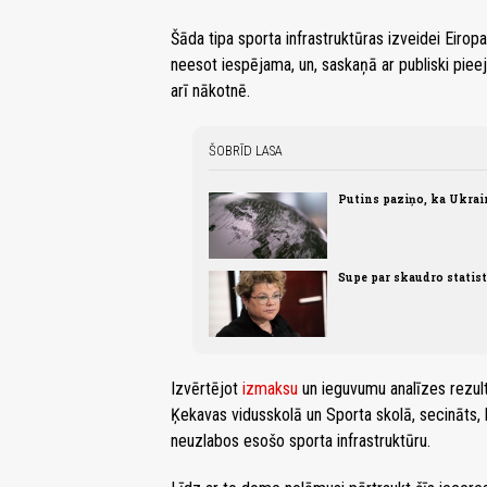
Šāda tipa sporta infrastruktūras izveidei Eirop
neesot iespējama, un, saskaņā ar publiski pie
arī nākotnē.
ŠOBRĪD LASA
Putins paziņo, ka Ukrai
Supe par skaudro statis
Izvērtējot
izmaksu
un ieguvumu analīzes rezult
Ķekavas vidusskolā un Sporta skolā, secināts, k
neuzlabos esošo sporta infrastruktūru.