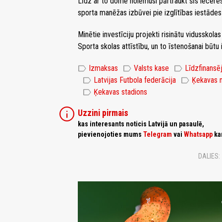
Līdz ar to dome nolēmusi pārtraukt šīs iecere
sporta manēžas izbūvei pie izglītības iestādes
Minētie investīciju projekti risinātu vidusskola
Sporta skolas attīstību, un to īstenošanai būtu
label
label
label
Izmaksas
Valsts kase
Līdzfinansē
label
label
Latvijas Futbola federācija
Ķekavas 
label
Ķekavas stadions
info
Uzzini pirmais
kas interesants noticis Latvijā un pasaulē,
pievienojoties mums
Telegram
vai
Whatsapp
ka
DALIES: