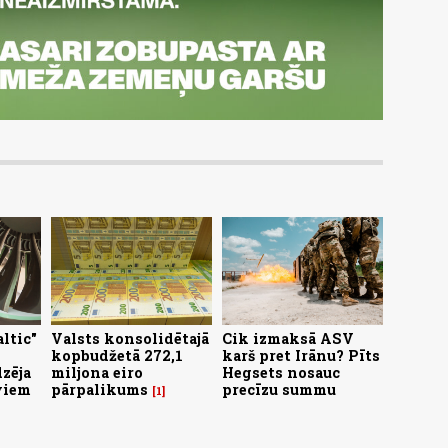
ltic"
Valsts konsolidētajā
Cik izmaksā ASV
kopbudžetā 272,1
karš pret Irānu? Pīts
zēja
miljona eiro
Hegsets nosauc
viem
pārpalikums
precīzu summu
1