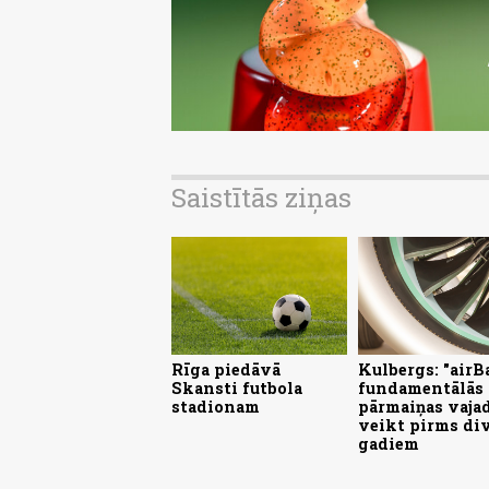
Saistītās ziņas
Rīga piedāvā
Kulbergs: "airBa
Skansti futbola
fundamentālās
stadionam
pārmaiņas vajad
veikt pirms di
gadiem