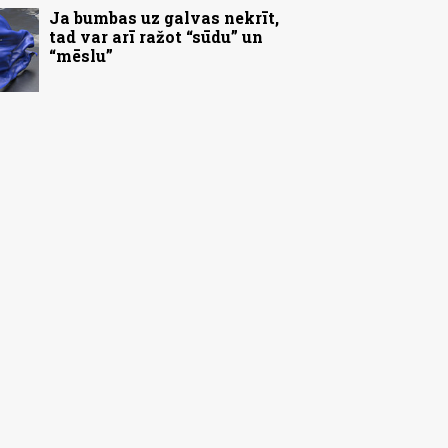
Ja bumbas uz galvas nekrīt,
tad var arī ražot “sūdu” un
“mēslu”