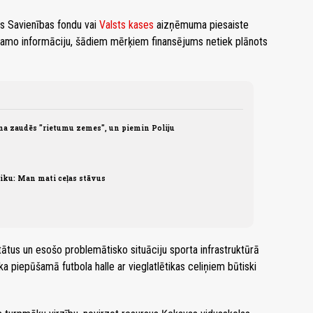
as Savienības fondu vai
Valsts kases
aizņēmuma piesaiste
ejamo informāciju, šādiem mērķiem finansējums netiek plānots
na zaudēs "rietumu zemes", un piemin Poliju
tiku: Man mati ceļas stāvus
ātus un esošo problemātisko situāciju sporta infrastruktūrā
a piepūšamā futbola halle ar vieglatlētikas celiņiem būtiski