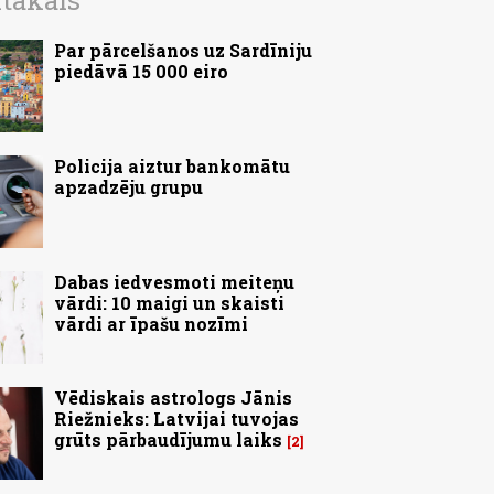
ītākais
Par pārcelšanos uz Sardīniju
piedāvā 15 000 eiro
Policija aiztur bankomātu
apzadzēju grupu
Dabas iedvesmoti meiteņu
vārdi: 10 maigi un skaisti
vārdi ar īpašu nozīmi
Vēdiskais astrologs Jānis
Riežnieks: Latvijai tuvojas
grūts pārbaudījumu laiks
2