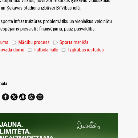
s turpmāku virzību, novirzot resursus Ķekavas vidusskolas
 un Ķekavas stadiona izbūvei Brīvības ielā.
s sporta infrastruktūras problemātiku un vienlaikus veicinātu
 iespējams piesaistīt finansējumu, pauž pašvaldība.
label
label
jums
Mācību process
Sporta manēža
label
label
novada dome
Futbola halle
Izglītības iestādes
nālā