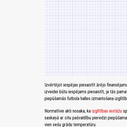
Izvērtējot iespējas piesaistīt ārējo finansējum
izveidei būtu iespējams piesaistīt, ja tās pama
piepūšamās futbola halles izmantošana izglītīb
Normatīvie akti nosaka, ka
izglītības iestāžu
sp
saskaņā ar citu pašvaldību pieredzi piepūšamaj
vien sešu grādu temperatūru.