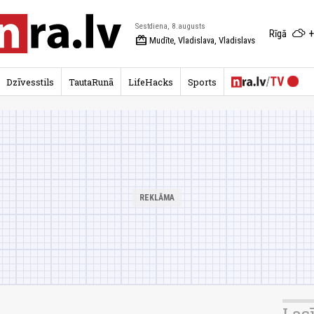
Sestdiena, 8.augusts
+
Rīgā
redeem
Mudīte, Vladislava, Vladislavs
Dzīvesstils
TautaRunā
LifeHacks
Sports