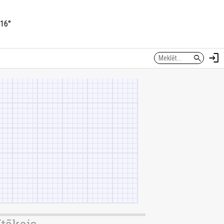
16°
login
search