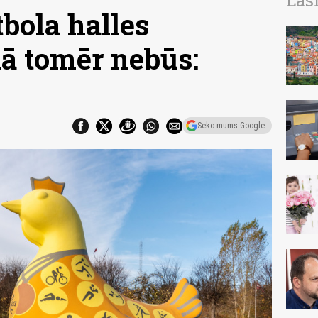
Las
bola halles
ā tomēr nebūs:
Seko mums Google