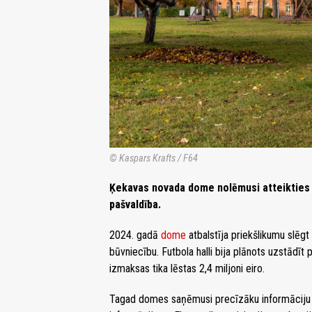
© Kaspars Krafts / F64
Ķekavas novada dome nolēmusi atteikties 
pašvaldība.
2024. gadā
dome
atbalstīja priekšlikumu slēg
būvniecību. Futbola halli bija plānots uzstādīt 
izmaksas tika lēstas 2,4 miljoni eiro.
Tagad domes saņēmusi precīzāku informāciju p