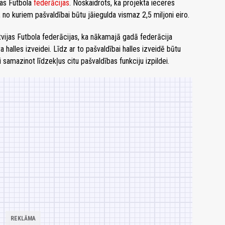
jas Futbola
federācijas
. Noskaidrots, ka projekta ieceres
no kuriem pašvaldībai būtu jāiegulda vismaz 2,5 miljoni eiro.
tvijas Futbola federācijas, ka nākamajā gadā federācija
a halles izveidei. Līdz ar to pašvaldībai halles izveidē būtu
i samazinot līdzekļus citu pašvaldības funkciju izpildei.