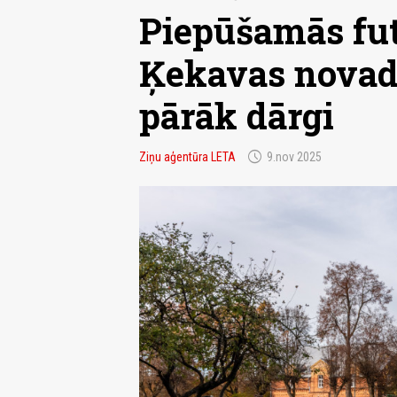
Piepūšamās fut
Ķekavas novad
pārāk dārgi
schedule
Ziņu aģentūra LETA
9.nov 2025