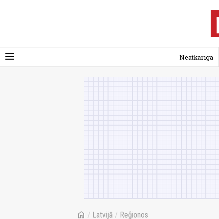
menu
Neatkarīgā
home
/
Latvijā
/
Reģionos