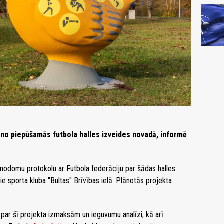
no piepūšamās futbola halles izveides novadā, informē
t nodomu protokolu ar Futbola federāciju par šādas halles
pie sporta kluba "Bultas" Brīvības ielā. Plānotās projekta
ar šī projekta izmaksām un ieguvumu analīzi, kā arī