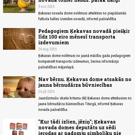
9.nov 2025
Ķekavas novada dome nolēmusi atteikties no piepūšamās
futbola halles izveides novadā, informē pašvaldība.
Pedagogiem Ķekavas novadā piešķir
līdz 100 eiro mēnesī transporta
izdevumiem
24.aug 2025
Ķekavas dome nolēmusi no jaunā mācību gada pedagogiem
kompensēt transporta izdevumus, liecina informācija
pašvaldības mājaslapā.
Nav bērnu. Ķekavas dome atsakās no
jauna bērnudārza būvniecības
24.jūl 2025
Jaundzimušo skaita krituma dēļ Ķekavas dome atteikusies no
jauna bērnudārza būvniecības Titurgā, informē Ķekavas
novada pašvaldība.
"Kur tādi izlien, jēziņ"; Ķekavas
novada domes deputāts uz sēdi
ierodas ar padomju simboliku pie