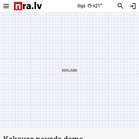
menu
search
login
+21°
Rīgā