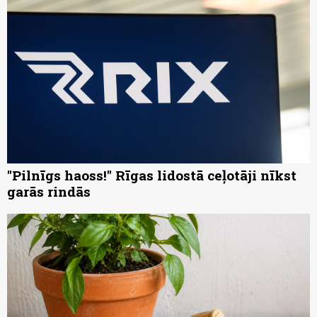
"Pilnīgs haoss!" Rīgas lidostā ceļotāji nīkst
garās rindās