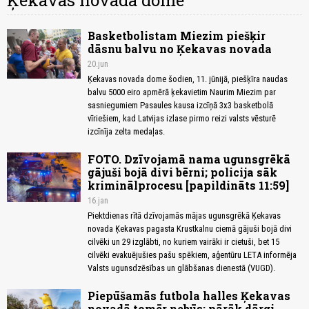
Ķekavas novada dome
Basketbolistam Miezim piešķir
dāsnu balvu no Ķekavas novada
20.jun
Ķekavas novada dome šodien, 11. jūnijā, piešķīra naudas
balvu 5000 eiro apmērā ķekavietim Naurim Miezim par
sasniegumiem Pasaules kausa izcīņā 3x3 basketbolā
vīriešiem, kad Latvijas izlase pirmo reizi valsts vēsturē
izcīnīja zelta medaļas.
FOTO. Dzīvojamā nama ugunsgrēkā
gājuši bojā divi bērni; policija sāk
kriminālprocesu [papildināts 11:59]
16.jan
Piektdienas rītā dzīvojamās mājas ugunsgrēkā Ķekavas
novada Ķekavas pagasta Krustkalnu ciemā gājuši bojā divi
cilvēki un 29 izglābti, no kuriem vairāki ir cietuši, bet 15
cilvēki evakuējušies pašu spēkiem, aģentūru LETA informēja
Valsts ugunsdzēsības un glābšanas dienestā (VUGD).
Piepūšamās futbola halles Ķekavas
novadā tomēr nebūs: pārāk dārgi