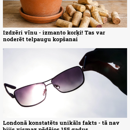
Izdzēri vīnu - izmanto korķi! Tas var
noderēt telpaugu kopšanai
Londonā konstatēts unikāls fakts - tā nav
bijis vismaz pēdējos 155 gadus