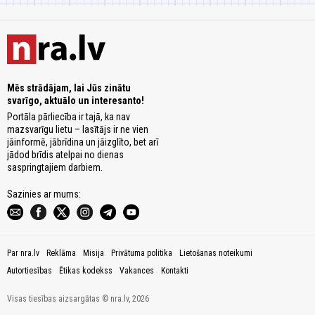
Mēs strādājam, lai Jūs zinātu
svarīgo, aktuālo un interesanto!
Portāla pārliecība ir tajā, ka nav
mazsvarīgu lietu – lasītājs ir ne vien
jāinformē, jābrīdina un jāizglīto, bet arī
jādod brīdis atelpai no dienas
saspringtajiem darbiem.
Sazinies ar mums:
Par nra.lv
Reklāma
Misija
Privātuma politika
Lietošanas noteikumi
Autortiesības
Ētikas kodekss
Vakances
Kontakti
Visas tiesības aizsargātas © nra.lv, 2026