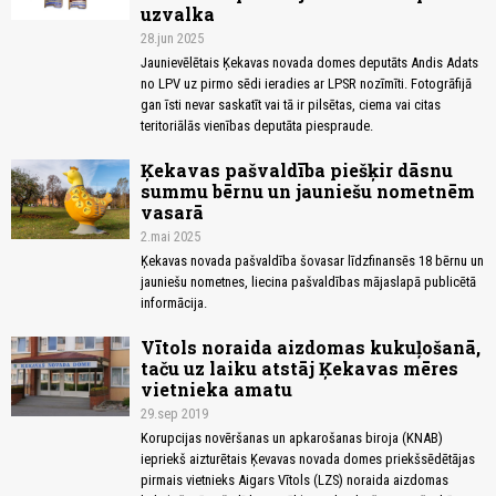
uzvalka
28.jun 2025
Jaunievēlētais Ķekavas novada domes deputāts Andis Adats
no LPV uz pirmo sēdi ieradies ar LPSR nozīmīti. Fotogrāfijā
gan īsti nevar saskatīt vai tā ir pilsētas, ciema vai citas
teritoriālās vienības deputāta piespraude.
Ķekavas pašvaldība piešķir dāsnu
summu bērnu un jauniešu nometnēm
vasarā
2.mai 2025
Ķekavas novada pašvaldība šovasar līdzfinansēs 18 bērnu un
jauniešu nometnes, liecina pašvaldības mājaslapā publicētā
informācija.
Vītols noraida aizdomas kukuļošanā,
taču uz laiku atstāj Ķekavas mēres
vietnieka amatu
29.sep 2019
Korupcijas novēršanas un apkarošanas biroja (KNAB)
iepriekš aizturētais Ķevavas novada domes priekšsēdētājas
pirmais vietnieks Aigars Vītols (LZS) noraida aizdomas