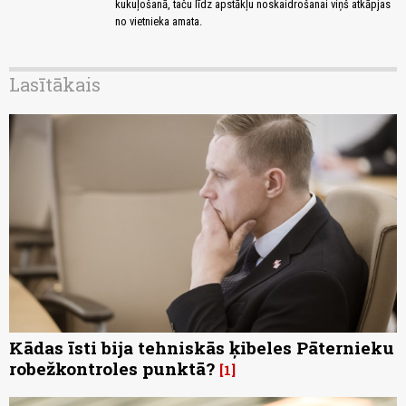
kukuļošanā, taču līdz apstākļu noskaidrošanai viņš atkāpjas
no vietnieka amata.
Lasītākais
Kādas īsti bija tehniskās ķibeles Pāternieku
robežkontroles punktā?
1