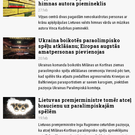
himnas autora piemineklis
27.feb
Viļņas centrā divas pagaidām nenoskaidrotas personas ar
krāsu apķēpājušas Lietuvas valsts himnas vārdu un mūzikas
autora Vinca Kudirkas pieminekli.
Ukraina boikotēs paraolimpisko
spēļu atklāšanu; Eiropas augstās
amatpersonas pievienojas
20.feb
Ukrainas komanda boikotēs Milānas un Kortīnas ziemas
paraolimpisko spēļu atklāšanas ceremoniju Veronā pēc tam,
kad spēlēs tika atļauts piedalīties agresorvalstu Krievijas un
Baltkrievijas parasportistiem ar saviem karogiem, piektdien
paziņoja Ukrainas Paralimpiskā komiteja.
Lietuvas premjerministre tomēr atceļ
braucienu uz paralimpiskajām
spēlēm
19.feb
Lietuvas premjerministre Inga Ruginiene ceturtdien paziņoja,
ka atceļ Milānas-Kortīnas paralimpisko spēļu apmeklējumu