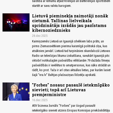
saistībā ar lēmumu atļaut Krievijas un Baltkrievijas sportistiem
startēt ar savu valstu karogiem.
Lietuvā pieminekļa zaimotāji nonāk
cietumā. Tallinas lielveikala
spridzinātājs izrādās jau pazīstams
kibernoziedznieks
28.dec 2025
Kaimiņzemēs Lietuvā un Igaunijā cilvēkiem labs prāts, un
pirms Ziemassvētkiem pierima kaismīgā politiskā cīņa, kas
atsāksies janvārī. Lietuvā tad turpināsies skandalozā Lietuvas
Radio un televīzijas likuma izskatīšana, savukārt Igaunijā pēc
oktobrī notikušajām pašvaldību vēlēšanām 79 dažādu līmeņu
pašvaldībās ir ievēlētas to amatpersonas, kas sāks strādāt un
rādīt, ko prot. Taču ir arī citas aktuālas lietas, par kurām lasiet
šajā “nra.lv” Baltijas plašsaziņas līdzekļu apskatā.
"Forbes" nosauc pasaulē ietekmīgāko
sievieti; topā arī Lietuvas
premjerministre
16.dec 2025
ASV biznesa žurnāls "Forbes" par šogad pasaulē
ietekmīgāko sievieti atzinis Eiropas Komisijas priekšsēdētāju