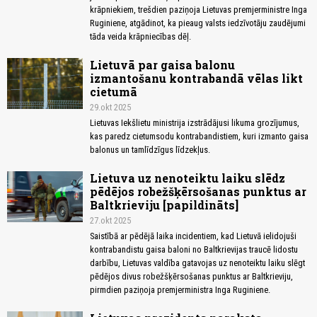
krāpniekiem, trešdien paziņoja Lietuvas premjerministre Inga
Ruginiene, atgādinot, ka pieaug valsts iedzīvotāju zaudējumi
tāda veida krāpniecības dēļ.
Lietuvā par gaisa balonu
izmantošanu kontrabandā vēlas likt
cietumā
29.okt 2025
Lietuvas Iekšlietu ministrija izstrādājusi likuma grozījumus,
kas paredz cietumsodu kontrabandistiem, kuri izmanto gaisa
balonus un tamlīdzīgus līdzekļus.
Lietuva uz nenoteiktu laiku slēdz
pēdējos robežšķērsošanas punktus ar
Baltkrieviju [papildināts]
27.okt 2025
Saistībā ar pēdējā laika incidentiem, kad Lietuvā ielidojuši
kontrabandistu gaisa baloni no Baltkrievijas traucē lidostu
darbību, Lietuvas valdība gatavojas uz nenoteiktu laiku slēgt
pēdējos divus robežšķērsošanas punktus ar Baltkrieviju,
pirmdien paziņoja premjerministra Inga Ruginiene.