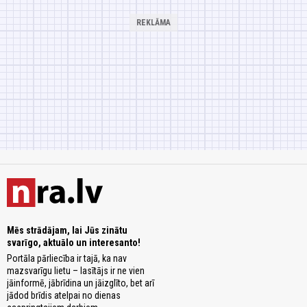
Mēs strādājam, lai Jūs zinātu
svarīgo, aktuālo un interesanto!
Portāla pārliecība ir tajā, ka nav
mazsvarīgu lietu – lasītājs ir ne vien
jāinformē, jābrīdina un jāizglīto, bet arī
jādod brīdis atelpai no dienas