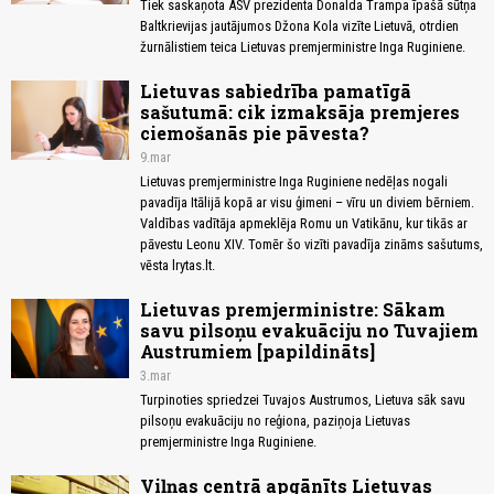
Tiek saskaņota ASV prezidenta Donalda Trampa īpašā sūtņa
Baltkrievijas jautājumos Džona Kola vizīte Lietuvā, otrdien
žurnālistiem teica Lietuvas premjerministre Inga Ruginiene.
Lietuvas sabiedrība pamatīgā
sašutumā: cik izmaksāja premjeres
ciemošanās pie pāvesta?
9.mar
Lietuvas premjerministre Inga Ruginiene nedēļas nogali
pavadīja Itālijā kopā ar visu ģimeni – vīru un diviem bērniem.
Valdības vadītāja apmeklēja Romu un Vatikānu, kur tikās ar
pāvestu Leonu XIV. Tomēr šo vizīti pavadīja zināms sašutums,
vēsta lrytas.lt.
Lietuvas premjerministre: Sākam
savu pilsoņu evakuāciju no Tuvajiem
Austrumiem [papildināts]
3.mar
Turpinoties spriedzei Tuvajos Austrumos, Lietuva sāk savu
pilsoņu evakuāciju no reģiona, paziņoja Lietuvas
premjerministre Inga Ruginiene.
Viļņas centrā apgānīts Lietuvas