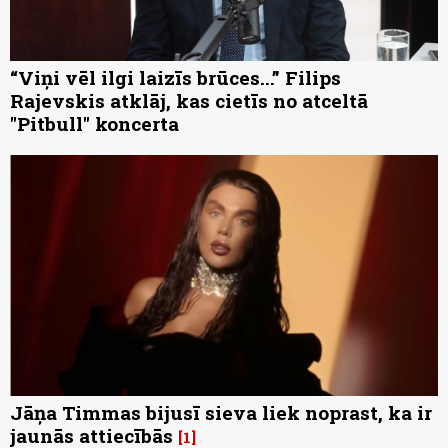
“Viņi vēl ilgi laizīs brūces...” Filips
Rajevskis atklāj, kas cietīs no atceltā
"Pitbull" koncerta
Jāņa Timmas bijusī sieva liek noprast, ka ir
jaunās attiecībās
1