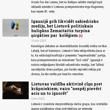
Urzulu fon der Leienu, bet no Baltijas valstīm vienīgā topā
iekļautā sieviete ir Lietuvas premjerministre Inga Ruginiene,
kas ieņem 81. vietu.
Igaunijā grib likvidēt sabiedrisko
mediju, bet Lietuvā politiskais
huligāns Žemaitaitis turpina
ņirgāties par kolēģiem
1
15.nov 2025
Kaismīgas debates un skandalēšanās šonedēļ notika ne tikai
Latvijā, bet arī kaimiņos. Lietuvā ir liela iekšpolitiska ķeza ar
to, ka valdošajā koalīcijā ir pieņemta “nepieradināta” partija,
kura premjerministrei un ministriem “kož rokā”. Igaunijā ir
noticis mēģinājums likvidēt sabiedrisko mediju, bet Tallinā
saostījušās divas partijas, par kurām iepriekš nebija pat
domas, ka tās varētu par kaut ko vienoties.
Lietuvas valdība aktivizē cīņu pret
krāpniekiem; vairs "nespēj pievērt
acis un to ignorēt"
5.nov 2025
Lietuvā ir izveidota starpinstitūciju darba grupa, kas izstrādās
jaunus pasākumus cīņai pret telefona un interneta