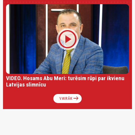
play_circle
VIDEO. Hosams Abu Meri: turēsim rūpi par ikvienu
Latvijas slimnīcu
arrow_right_alt
VAIRĀK