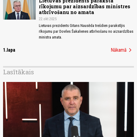
Lietuvas prezidents paraksta
rīkojumu par aizsardzības ministres
atbrīvošanu no amata
22.okt 2025
Lietuvas prezidents Gitans Nausēda trešdien parakstījis
rīkojumu par Doviles Šakalienes atbrīvošanu no aizsardzības
ministra amata.
chevron_right
1.lapa
Nākamā
Lasītākais