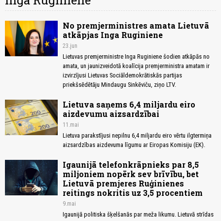
Inga Ruginiene
No premjerministres amata Lietuvā
atkāpjas Inga Ruginiene
23.jun
Lietuvas premjerministre Inga Ruginiene šodien atkāpās no
amata, un jaunizveidotā koalīcija premjerministra amatam ir
izvirzījusi Lietuvas Sociāldemokrātiskās partijas
priekšsēdētāju Mindaugu Sinkēviču, ziņo LTV.
Lietuva saņems 6,4 miljardu eiro
aizdevumu aizsardzībai
11.mai
Lietuva parakstījusi nepilnu 6,4 miljardu eiro vērtu ilgtermiņa
aizsardzības aizdevuma līgumu ar Eiropas Komisiju (EK).
Igaunijā telefonkrāpnieks par 8,5
miljoniem nopērk sev brīvību, bet
Lietuvā premjeres Ruģinienes
reitings nokritis uz 3,5 procentiem
9.mai
Igaunijā politiska šķelšanās par meža likumu. Lietuvā strīdas