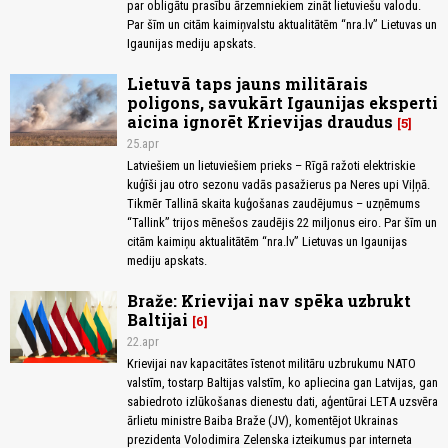
par obligātu prasību ārzemniekiem zināt lietuviešu valodu.
Par šīm un citām kaimiņvalstu aktualitātēm “nra.lv” Lietuvas un
Igaunijas mediju apskats.
Lietuvā taps jauns militārais
poligons, savukārt Igaunijas eksperti
aicina ignorēt Krievijas draudus
5
25.apr
Latviešiem un lietuviešiem prieks – Rīgā ražoti elektriskie
kuģīši jau otro sezonu vadās pasažierus pa Neres upi Viļņā.
Tikmēr Tallinā skaita kuģošanas zaudējumus – uzņēmums
“Tallink” trijos mēnešos zaudējis 22 miljonus eiro. Par šīm un
citām kaimiņu aktualitātēm “nra.lv” Lietuvas un Igaunijas
mediju apskats.
Braže: Krievijai nav spēka uzbrukt
Baltijai
6
22.apr
Krievijai nav kapacitātes īstenot militāru uzbrukumu NATO
valstīm, tostarp Baltijas valstīm, ko apliecina gan Latvijas, gan
sabiedroto izlūkošanas dienestu dati, aģentūrai LETA uzsvēra
ārlietu ministre Baiba Braže (JV), komentējot Ukrainas
prezidenta Volodimira Zelenska izteikumus par interneta