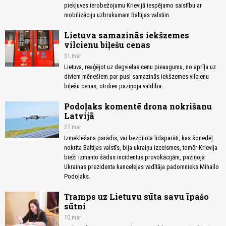
piekļuves ierobežojumu Krievijā iespējamo saistību ar
mobilizāciju uzbrukumam Baltijas valstīm.
Lietuva samazinās iekšzemes
vilcienu biļešu cenas
31.mar
Lietuva, reaģējot uz degvielas cenu pieaugumu, no aprīļa uz
diviem mēnešiem par pusi samazinās iekšzemes vilcienu
biļešu cenas, otrdien paziņoja valdība.
Podoļaks komentē drona nokrišanu
Latvijā
27.mar
Izmeklēšana parādīs, vai bezpilota lidaparāti, kas šonedēļ
nokrita Baltijas valstīs, bija ukraiņu izcelsmes, tomēr Krievija
bieži izmanto šādus incidentus provokācijām, paziņoja
Ukrainas prezidenta kancelejas vadītāja padomnieks Mihailo
Podoļaks.
Tramps uz Lietuvu sūta savu īpašo
sūtni
10.mar