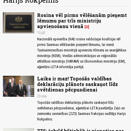
Harijs Rokpelnis
Rosina vēl pirms vēlēšanām pieņemt
lēmumu par trīs ministriju
apvienošanu vienā
2
15.jūl
Nacionālā apvienība (NA) rosina valdošajai koalīcijai vēl
pirms Saeimas vēlēšanām pieņemt lēmumu, lai vienā
Tautsaimniecības ministrijā apvienotu Klimata un enerģētikas
ministriju (KEM), Viedās administrācijas un reģionālās
attīstības ministriju (VARAM) un Ekonomikas ministriju (EM),
aģentūru LETA informēja partijā.
Laika ir maz! Topošās valdības
deklarāciju plānots saskaņot līdz
svētdienas pēcpusdienai
23.mai
Topošās valdības deklarāciju plānots saskaņot līdz
svētdienas pēcpusdienai, aģentūrai LETA pastāstīja Zaļo un
zemnieku savienības (ZZS) Saeimas frakcijas vadītājs Harijs
Rokpelnis.
ZZS: šobrīd būtiskāk ir vienoties par