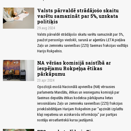
Valsts pārvaldē strādājošo skaitu
varētu samazināt par 5%, uzskata
politiķis
29.aug 2024
Valsts pārvaldē strādājošo skaitu varētu samazināt par 5%,
paužot personīgo viedokli, sarunā ar aģentūru LETA pieļāva
Zaļo un zemnieku savienības (ZZS) Saeimas frakcijas vadītājs
Harijs Rokpelnis.
NA vēršas komisijā saistībā ar
iespējamu Rokpeļņa ētikas
pārkāpumu
23.apr 2024
Opozīcijā esošā Nacionālā apvienība (NA) vērsusies
parlamenta Mandātu, ētikas un iesniegumu komisijā par
Saeimas deputātu ētikas kodeksa pārkāpuma lietas
ierosināšanu Zaļo un zemnieku savienības (ZZS) frakcijas
priekšsēdētājam Harijam Rokpelnim par "apzināti izplatītu
klaji nepatiesu un aizskarošu informāciju" par partijas
nostāju eiroatlantiskā kursa jautājumā.