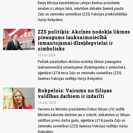
Reiņa Bērziņa kandidatūras Latvijas Bankas prezidenta
amatam ir Latvijas labā, ceturtdien debatēs Saeimā pauda
Zaļo un zemnieku savienības (ZZS) frakcijas priekšsēdētājs
Harijs Rokpelnis.
ZZS politiķis: Akcīzes nodokļa likmes
pieaugums lauksaimniecībā
izmantojamai dīzeļdegvielai ir
simbolisks
10.nov 2024
Pašlaik paredzētais akcīzes nodokļa likmes pieaugums
lauksaimniecībā izmantojamai dīzeļdegvielai ir simbolisks,
aģentūrai LETA teica Zaļo un zemnieku savienības (ZZS)
Saeimas frakcijas vadītājs Harijs Rokpelnis.
Rokpelnis: Vairums no Siliņas
valdības darbiem ir izdarīti
14.sep 2024
Vairums no Ministru prezidentes Evikas Siliņas (JV) vadītā
Ministru kabineta darbiem jau ir izdarīti, atskatoties uz Siliņas
valdības pirmo darba gadu, aģentūrai LETA pauda Zaļo un
zemnieku savienības (ZZS) Saeimas frakcijas vadītājs Harijs
Rokpelnis.