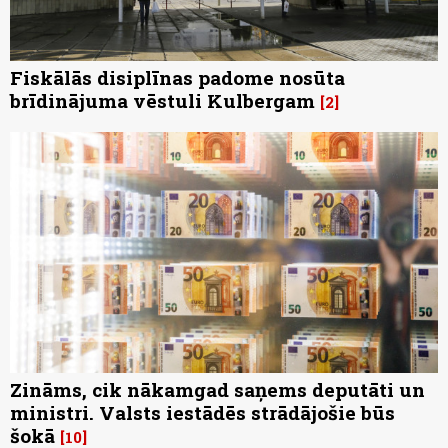
Fiskālās disiplīnas padome nosūta
brīdinājuma vēstuli Kulbergam
2
Zināms, cik nākamgad saņems deputāti un
ministri. Valsts iestādēs strādājošie būs
šokā
10