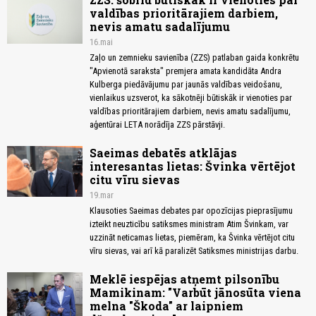
valdības prioritārajiem darbiem,
nevis amatu sadalījumu
16.mai
Zaļo un zemnieku savienība (ZZS) patlaban gaida konkrētu
"Apvienotā saraksta" premjera amata kandidāta Andra
Kulberga piedāvājumu par jaunās valdības veidošanu,
vienlaikus uzsverot, ka sākotnēji būtiskāk ir vienoties par
valdības prioritārajiem darbiem, nevis amatu sadalījumu,
aģentūrai LETA norādīja ZZS pārstāvji.
Saeimas debatēs atklājas
interesantas lietas: Švinka vērtējot
citu vīru sievas
19.mar
Klausoties Saeimas debates par opozīcijas pieprasījumu
izteikt neuzticību satiksmes ministram Atim Švinkam, var
uzzināt neticamas lietas, piemēram, ka Švinka vērtējot citu
vīru sievas, vai arī kā paralizēt Satiksmes ministrijas darbu.
Meklē iespējas atņemt pilsonību
Mamikinam: "Varbūt jānosūta viena
melna "Škoda" ar laipniem