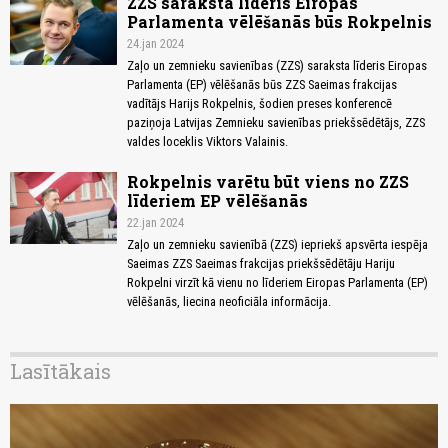
ZZS saraksta līderis Eiropas
Parlamenta vēlēšanās būs Rokpelnis
24.jan 2024
Zaļo un zemnieku savienības (ZZS) saraksta līderis Eiropas
Parlamenta (EP) vēlēšanās būs ZZS Saeimas frakcijas
vadītājs Harijs Rokpelnis, šodien preses konferencē
paziņoja Latvijas Zemnieku savienības priekšsēdētājs, ZZS
valdes loceklis Viktors Valainis.
Rokpelnis varētu būt viens no ZZS
līderiem EP vēlēšanās
22.jan 2024
Zaļo un zemnieku savienībā (ZZS) iepriekš apsvērta iespēja
Saeimas ZZS Saeimas frakcijas priekšsēdētāju Hariju
Rokpelni virzīt kā vienu no līderiem Eiropas Parlamenta (EP)
vēlēšanās, liecina neoficiāla informācija.
Lasītākais