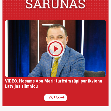
play_circle
VIDEO. Hosams Abu Meri: turēsim rūpi par ikvienu
Latvijas slimnīcu
arrow_right_alt
VAIRĀK