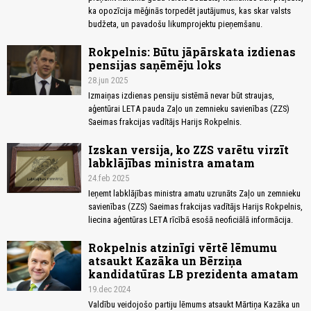
ka opozīcija mēģinās torpedēt jautājumus, kas skar valsts
budžeta, un pavadošu likumprojektu pieņemšanu.
Rokpelnis: Būtu jāpārskata izdienas
pensijas saņēmēju loks
28.jun 2025
Izmaiņas izdienas pensiju sistēmā nevar būt straujas,
aģentūrai LETA pauda Zaļo un zemnieku savienības (ZZS)
Saeimas frakcijas vadītājs Harijs Rokpelnis.
Izskan versija, ko ZZS varētu virzīt
labklājības ministra amatam
24.feb 2025
Ieņemt labklājības ministra amatu uzrunāts Zaļo un zemnieku
savienības (ZZS) Saeimas frakcijas vadītājs Harijs Rokpelnis,
liecina aģentūras LETA rīcībā esošā neoficiālā informācija.
Rokpelnis atzinīgi vērtē lēmumu
atsaukt Kazāka un Bērziņa
kandidatūras LB prezidenta amatam
19.dec 2024
Valdību veidojošo partiju lēmums atsaukt Mārtiņa Kazāka un