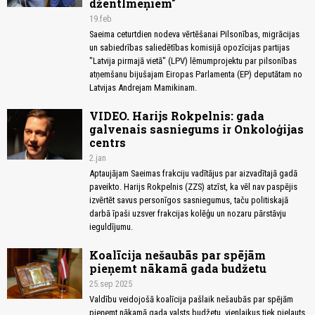
džentlmeņiem"
19.feb
Saeima ceturtdien nodeva vērtēšanai Pilsonības, migrācijas
un sabiedrības saliedētības komisijā opozīcijas partijas
"Latvija pirmajā vietā" (LPV) lēmumprojektu par pilsonības
atņemšanu bijušajam Eiropas Parlamenta (EP) deputātam no
Latvijas Andrejam Mamikinam.
VIDEO. Harijs Rokpelnis: gada
galvenais sasniegums ir Onkoloģijas
centrs
2.jan
Aptaujājam Saeimas frakciju vadītājus par aizvadītajā gadā
paveikto. Harijs Rokpelnis (ZZS) atzīst, ka vēl nav paspējis
izvērtēt savus personīgos sasniegumus, taču politiskajā
darbā īpaši uzsver frakcijas kolēģu un nozaru pārstāvju
ieguldījumu.
Koalīcija nešaubās par spējām
pieņemt nākamā gada budžetu
25.sep 2025
Valdību veidojošā koalīcija pašlaik nešaubās par spējām
pieņemt nākamā gada valsts budžetu, vienlaikus tiek pieļauts,