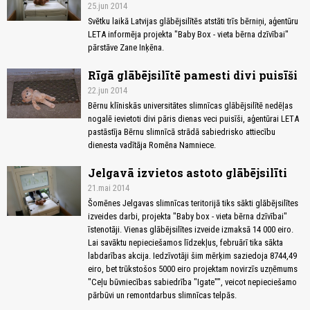
25.jun 2014
Svētku laikā Latvijas glābējsilītēs atstāti trīs bērniņi, aģentūru
LETA informēja projekta "Baby Box - vieta bērna dzīvībai"
pārstāve Zane Inķēna.
Rīgā glābējsilītē pamesti divi puisīši
22.jun 2014
Bērnu klīniskās universitātes slimnīcas glābējsilītē nedēļas
nogalē ievietoti divi pāris dienas veci puisīši, aģentūrai LETA
pastāstīja Bērnu slimnīcā strādā sabiedrisko attiecību
dienesta vadītāja Romēna Namniece.
Jelgavā izvietos astoto glābējsilīti
21.mai 2014
Šomēnes Jelgavas slimnīcas teritorijā tiks sākti glābējsilītes
izveides darbi, projekta "Baby box - vieta bērna dzīvībai"
īstenotāji. Vienas glābējsilītes izveide izmaksā 14 000 eiro.
Lai savāktu nepieciešamos līdzekļus, februārī tika sākta
labdarības akcija. Iedzīvotāji šim mērķim saziedoja 8744,49
eiro, bet trūkstošos 5000 eiro projektam novirzīs uzņēmums
"Ceļu būvniecības sabiedrība "Igate"", veicot nepieciešamo
pārbūvi un remontdarbus slimnīcas telpās.