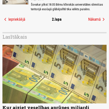
Šovakar plkst.18.05 Bērnu klīniskās universitātes slimnīcas
teritorijā esošajā glābējsilītē tika ielikts puisēns.
chevron_left
chevron_right
Iepriekšējā
2.lapa
Nākamā
Lasītākais
Kur aiziet veselības aprūpes miljardi