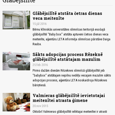
Glābējsilīte
Glābējsilītē atstāta četras dienas
veca meitenīte
15.jūl 2016
Bērnu klīniskās universitātes slimnīcas teritorijā esošajā
glābējsilītē "Baby box" atstāta aptuveni četras dienas veca
meitenīte, aģentūru LETA informēja slimnīcas pārstāve Daiga
Rauba.
Sākts adopcijas process Rēzeknē
glābējsilītē atstātajam mazulim
25.feb 2016
Pirms dažām dienām Rēzeknes slimnīcā glābējsilītē jeb
"babybox" atstātajam nepilnu nedēļu vecajam mazulim sākts
adopcijas process, aģentūra LETA noskaidroja Rēzeknes
bāriņtiesā.
Valmieras glābējsilītē ievietotajai
meitenītei atrasta ģimene
20.nov 2015
Oktobrī Valmieras glābējsilītē ieliktajai meitenītei ir atrasti