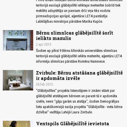
teritorijā esošajā glābējsilītē ieliktajai meitenītei šobrīd tiek
meklēts adoptētājs un pavisam drīz viņa tiks nodota
pirmsadopcijas aprūpē, aģentūrai LETA pastāstīja
Labklājības ministrijas pārstāve Marika Kupče.
Bērnu slimnīcas glābējsilītē šorīt
ielikts mazulis
2.apr 2015
Šodien ap plkst.9 Bērnu klīniskās universitātes slimnīcas
teritorijā esošajā glābējsilītē ielikta meitenīte, aģentūru LETA
informēja slimnīcas pārstāve Romēna Namniece.
Zvirbule: Bērnu atstāšana glābējsilītē
ir apdomāta izvēle
24.feb 2015
"Glābējsilītes" projekta īstenotājiem ir zināmi stāsti par
glābējsilītē atstātajiem bērniem un parasti tā ir apdomāta
izvēle, nevis "gāja garām un atstāja", šodien Demogrāfijas
lietu apakškomisijā sacīja projekta "Glābējsilīte - vieta bērna
dzīvībai" vadītāja Latvijā Laura Zvirbule.
Ventspils Glābējsilītē ievietota