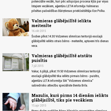
potenciālie vecāki, kuri pēc adopcijas procesa kļūs par viņas
īstajiem vecākiem, aģentūru LETA informēja Valmieras
pilsētas pašvaldības Bāriņtiesas priekšsēdētāja Ilze Polka.
Valmieras glābējsilītē ielikta
meitenīte
16.okt 2015
Šodien plkst.14.30 Vidzemes slimnīcas teritorijā esošajā
glābējsilītē ielikts otrais bērns - meitenīte, aptuveni trīs dienas
veca.
Valmieras glābējsilītē atstāts
puisītis
7.jūl 2015
Vakar, 6.jūlijā, plkst.19.50 Vidzemes slimnīcas teritorijā
esošajā glābējsilītē tika ielikts pirmais bērns - puisītis,
aģentūru LETA informēja SIA "Vidzemes slimnīca"
sabiedrisko attiecību speciāliste Benita Brila.
Mazulis, kurš pirms 14 dienām ielikts
glābējsilītē, tiks pie vecākiem
15.apr 2015
Pirms divām nedēļām Bērnu klīniskās universitātes slimnīcas