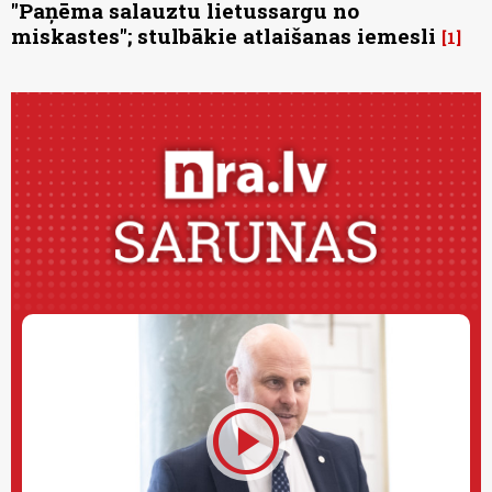
"Paņēma salauztu lietussargu no
miskastes"; stulbākie atlaišanas iemesli
1
play_circle