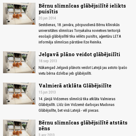
Bērnu slimnīcas glābējsilītē ielikts
puisītis
20.jan 2014
Sestdienas, 18. janvāra, pēcpusdienā Bērnu klīniskās
universitātes slimnīcas Torņakalna novietnes teritorijā
esošajā glābējsilītē tika ielikts puisītis, aģentūru LETA
informēja slimnīcas pārstāve Ilze Reinika.
Jelgavā plāno veidot glābējsilīti
18.sep 2013
Nākamgad Jelgavā plānots veidot Latvijā jau astoto īpašo
vietu bērna dzīvībai jeb glābējsilīti.
Valmierā atklāta Glābējsilīte
15.jun 2013
14. jūnijā Vidzemes slimnīcā tika atklāta Valmieras
Glābējsilīti. Līdz šim Vidzemē darbojas Madonas
Glābējsilīte, bet visā Latvijā - vēl piecas.
Bērnu slimnīcas glābējsilītē atstāts
zēns
3.apr 2013