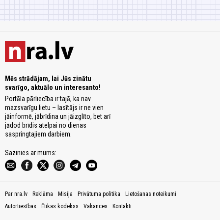
Mēs strādājam, lai Jūs zinātu
svarīgo, aktuālo un interesanto!
Portāla pārliecība ir tajā, ka nav
mazsvarīgu lietu – lasītājs ir ne vien
jāinformē, jābrīdina un jāizglīto, bet arī
jādod brīdis atelpai no dienas
saspringtajiem darbiem.
Sazinies ar mums:
Par nra.lv
Reklāma
Misija
Privātuma politika
Lietošanas noteikumi
Autortiesības
Ētikas kodekss
Vakances
Kontakti