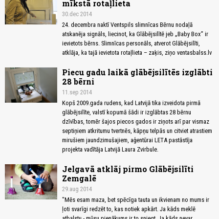
mīkstā rotaļlieta
30.dec 2014
24. decembra naktī Ventspils slimnīcas Bērnu nodaļā
atskanēja signāls, liecinot, ka Glābējsilītē jeb „Baby Box” ir
ievietots bērns. Slimnīcas personāls, atverot Glābējsilīti,
atklāja, ka tajā ievietota rotaļlieta – zaķis, ziņo ventasbalss.lv
Piecu gadu laikā glābējsilītēs izglābti
28 bērni
11.sep 2014
Kopš 2009.gada rudens, kad Latvijā tika izveidota pirmā
glābējsilīte, valstī kopumā šādi ir izglābtas 28 bērnu
dzīvības, tomēr šajos piecos gados ir ziņots arī par vismaz
septiņiem atkritumu tvertnēs, kāpņu telpās un citviet atrastiem
mirušiem jaundzimušajiem, aģentūrai LETA pastāstīja
projekta vadītāja Latvijā Laura Zvirbule.
Jelgavā atklāj pirmo Glābējsilīti
Zemgalē
29.aug 2014
"Mēs esam maza, bet spēcīga tauta un ikvienam no mums ir
ļoti svarīgi redzēt to, kas notiek apkārt. Ja kāds meklē
atbalstu - mūsu pienākums ir to sniegt. Ja kāds nevar