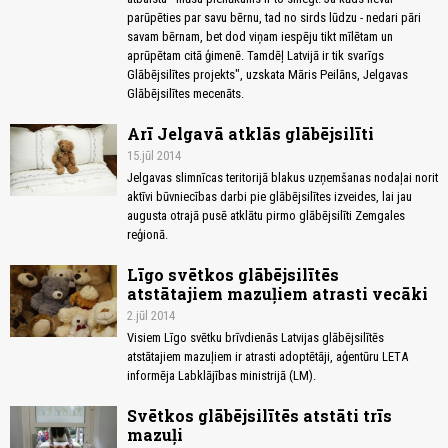
parūpēties par savu bērnu, tad no sirds lūdzu - nedari pāri
savam bērnam, bet dod viņam iespēju tikt mīlētam un
aprūpētam citā ģimenē. Tamdēļ Latvijā ir tik svarīgs
Glābējsilītes projekts", uzskata Māris Peilāns, Jelgavas
Glābējsilītes mecenāts.
Arī Jelgavā atklās glābējsilīti
15.jūl 2014
Jelgavas slimnīcas teritorijā blakus uzņemšanas nodaļai norit
aktīvi būvniecības darbi pie glābējsilītes izveides, lai jau
augusta otrajā pusē atklātu pirmo glābējsilīti Zemgales
reģionā.
Līgo svētkos glābējsilītēs
atstātajiem mazuļiem atrasti vecāki
2.jūl 2014
Visiem Līgo svētku brīvdienās Latvijas glābējsilītēs
atstātajiem mazuļiem ir atrasti adoptētāji, aģentūru LETA
informēja Labklājības ministrijā (LM).
Svētkos glābējsilītēs atstāti trīs
mazuļi