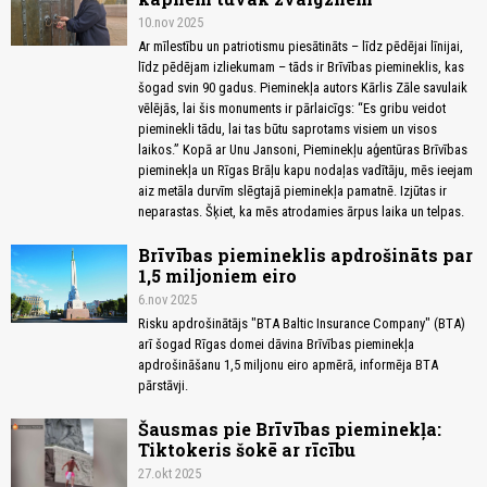
10.nov 2025
Ar mīlestību un patriotismu piesātināts – līdz pēdējai līnijai,
līdz pēdējam izliekumam – tāds ir Brīvības piemineklis, kas
šogad svin 90 gadus. Pieminekļa autors Kārlis Zāle savulaik
vēlējās, lai šis monuments ir pārlaicīgs: “Es gribu veidot
pieminekli tādu, lai tas būtu saprotams visiem un visos
laikos.” Kopā ar Unu Jansoni, Pieminekļu aģentūras Brīvības
pieminekļa un Rīgas Brāļu kapu nodaļas vadītāju, mēs ieejam
aiz metāla durvīm slēgtajā pieminekļa pamatnē. Izjūtas ir
neparastas. Šķiet, ka mēs atrodamies ārpus laika un telpas.
Brīvības piemineklis apdrošināts par
1,5 miljoniem eiro
6.nov 2025
Risku apdrošinātājs "BTA Baltic Insurance Company" (BTA)
arī šogad Rīgas domei dāvina Brīvības pieminekļa
apdrošināšanu 1,5 miljonu eiro apmērā, informēja BTA
pārstāvji.
Šausmas pie Brīvības pieminekļa:
Tiktokeris šokē ar rīcību
27.okt 2025