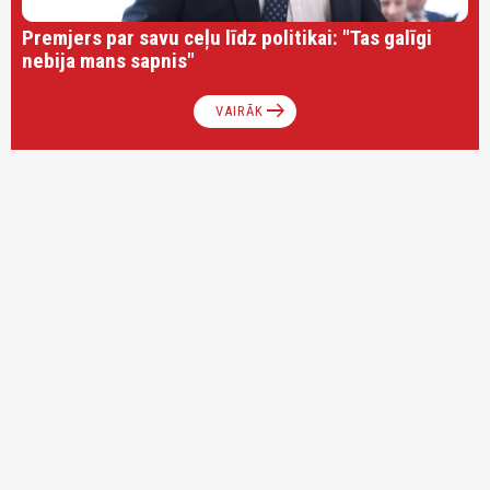
Premjers par savu ceļu līdz politikai: "Tas galīgi
nebija mans sapnis"
arrow_right_alt
VAIRĀK