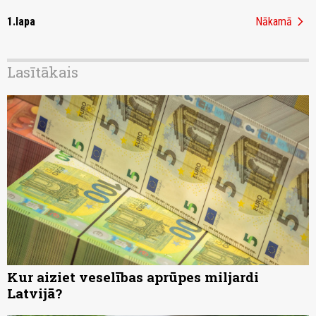
chevron_right
1.lapa
Nākamā
Lasītākais
Kur aiziet veselības aprūpes miljardi
Latvijā?