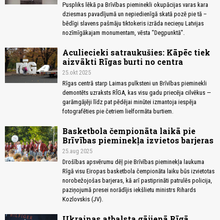
Puspliks lēkā pa Brīvības pieminekli okupācijas varas kara
dziesmas pavadījumā un nepiedienīgā skatā pozē pie tā –
bēdīgi slavens pašmāju tiktokeris izrāda necieņu Latvijas
nozīmīgākajam monumentam, vēsta "Degpunktā".
Aculiecieki satraukušies: Kāpēc tiek
aizvākti Rīgas burti no centra
25.okt 2025
Rīgas centrā starp Laimas pulksteni un Brīvības pieminekli
demontēts uzraksts RĪGA, kas visu gadu priecēja cilvēkus —
garāmgājēji līdz pat pēdējai minūtei izmantoja iespēja
fotografēties pie četriem lielformāta burtiem.
Basketbola čempionāta laikā pie
Brīvības pieminekļa izvietos barjeras
25.aug 2025
Drošības apsvērumu dēļ pie Brīvības pieminekļa laukuma
Rīgā visu Eiropas basketbola čempionāta laiku būs izvietotas
norobežojošas barjeras, kā arī pastiprināti patrulēs policija,
paziņojumā presei norādījis iekšlietu ministrs Rihards
Kozlovskis (JV).
Ukrainas atbalsta gājienā Rīgā