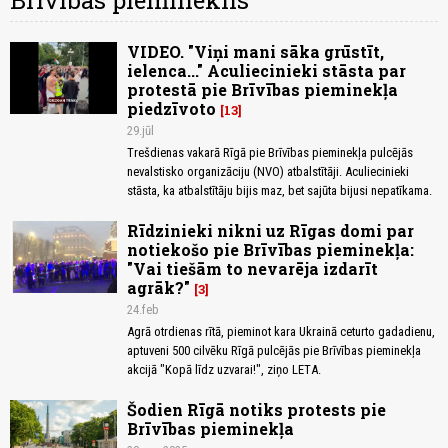
Brīvības piemineklis
VIDEO. "Viņi mani sāka grūstīt,
ielenca..." Aculiecinieki stāsta par
protestā pie Brīvības pieminekļa
piedzīvoto
13
29.jūl
Trešdienas vakarā Rīgā pie Brīvības pieminekļa pulcējās
nevalstisko organizāciju (NVO) atbalstītāji. Aculiecinieki
stāsta, ka atbalstītāju bijis maz, bet sajūta bijusi nepatīkama.
Rīdzinieki nikni uz Rīgas domi par
notiekošo pie Brīvības pieminekļa:
"Vai tiešām to nevarēja izdarīt
agrāk?"
3
24.feb
Agrā otrdienas rītā, pieminot kara Ukrainā ceturto gadadienu,
aptuveni 500 cilvēku Rīgā pulcējās pie Brīvības pieminekļa
akcijā "Kopā līdz uzvarai!", ziņo LETA.
Šodien Rīgā notiks protests pie
Brīvības pieminekļa