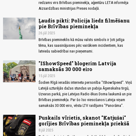
redzams virs Brīvības pieminekļa, aģentūru LETA informēja
Aizsardzības ministrijas Preses nodaļā.
Ļaudis pikti: Policija liedz filmēšanu
pie Brīvības pieminekļa
26.jūl 2025
Brīvības piemineklis kā mūsu valsts simbols ir ļoti jutīga
tēma, kas saasinājusies pēc vairākiem incidentiem, kas
latviešu sabiedrībai nav pieņemami.
"IShowSpeed" blogerim Latvija
samaksās 30 000 eiro
15.jūl 2025
Šodien Rīgā ieradās interneta personība "IShowSpeed". Viņš
Latvijā uzturējās dažas stundas un pabija Āgenskalna tirgū,
Uzvaras parkā, pie Latvijas Radio ēkas Doma laukumā un pie
Brīvības pieminekļa. Par šo īso viesošanos Latvija viņam
samaksās 30 000 eiro, vēsta LTV raidījums "Panorāma".
Puskails vīrietis, skanot "Katjušai"
gorījies Brīvības pieminekļa priekšā
8.jūl 2025