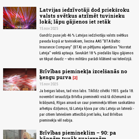
Latvijas iedzīvotāji dod priekšroku
valsts svētkus atzīmēt tuvinieku
lokā; lāpu gājienos iet retāk
15.nov 2025
Gandrīz puse jeb 46 % Latvijas iedzīvotāju valsts svētkus
pavada kopā ar tuviniekiem, liecina AAS “BTA Baltic
Insurance Company” (BTA) un pētījumu aģentūras “Norstat
Latvija” veiktā aptauja. Savukārt 18 % piedalās lāpu gājienos
un tikpat daudz – vēro militāro parādi klātienē vai televīzijā.
Brīvības pieminekļa izcelšanās no
ķengu purva
2
15.nov 2025
Ja beigas labas, tad viss labs. Tiklīdz cilvēki 1935. gada 18.
novembrī ieraudzīja Brīvība pieminekli visā tā diženumā un
krāšņumā, Rīgas ainavā un caur pieminekļa tēliem saskatāmo
arhetipu dziļumos, tā Latvija kļuva par citu Latviju un latvieši -
par citiem latviešiem attiecībā pret laiku, kad Brīvības
pieminekļa vēl nebija.
Brīvības piemineklim – 90: pa
kāpnēm tuvāk zvaigznēm