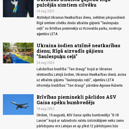
pulcējās simtiem cilvēku
24.aug 2025
Atzīmējot Ukrainas Neatkarības dienu, svētdien pēcpusdienā
Rīgā simtiem cilvēku devās atbalsta gājienā "Saulespuķu
ceļš" no Brīvības pieminekļa uz Kronvalda parku, novēroja
aģentūra LETA.
Ukraina šodien atzīmē neatkarības
dienu; Rīgā aizvadīs gājienu
"Saulespuķu ceļš"
24.aug 2025
Labdarības biedrība "Tavi draugi" kopā ar Ukrainas
vēstniecību Latvijā šodien, Ukrainas Neatkarības dienā, aicina
uz atbalsta gājienu "Saulespuķu ceļš", aģentūru LETA
informēja biedrības "Tavi draugi" pārstāve Agnese Ruberte.
Brīvības pieminekli pārlidos ASV
Gaisa spēku bumbvedējs
18.aug 2025
Otrdien, 19.augustā, ASV Gaisa spēku bumbvedējs "B-1B
Lancer" kopā ar sabiedroto valstu iznīcinātājiem veiks zemo
pārlidojumu virs Latvijas un ap plkst.12 pārlidojums būs