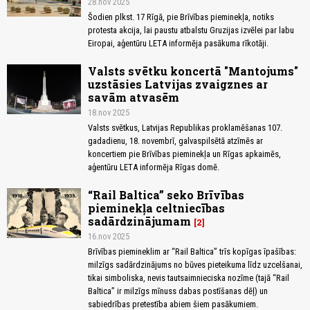
28.nov 2025
Šodien plkst. 17 Rīgā, pie Brīvības pieminekļa, notiks
protesta akcija, lai paustu atbalstu Gruzijas izvēlei par labu
Eiropai, aģentūru LETA informēja pasākuma rīkotāji.
Valsts svētku koncertā "Mantojums"
uzstāsies Latvijas zvaigznes ar
savām atvasēm
18.nov 2025
Valsts svētkus, Latvijas Republikas proklamēšanas 107.
gadadienu, 18. novembrī, galvaspilsētā atzīmēs ar
koncertiem pie Brīvības pieminekļa un Rīgas apkaimēs,
aģentūru LETA informēja Rīgas domē.
“Rail Baltica” seko Brīvības
pieminekļa celtniecības
sadārdzinājumam
2
16.nov 2025
Brīvības piemineklim ar “Rail Baltica” trīs kopīgas īpašības:
milzīgs sadārdzinājums no būves pieteikuma līdz uzcelšanai,
tikai simboliska, nevis tautsaimnieciska nozīme (tajā “Rail
Baltica” ir milzīgs mīnuss dabas postīšanas dēļ) un
sabiedrības pretestība abiem šiem pasākumiem.