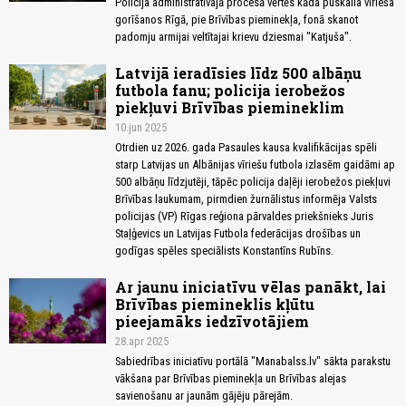
Policija administratīvajā procesā vērtēs kāda puskaila vīrieša
gorīšanos Rīgā, pie Brīvības pieminekļa, fonā skanot
padomju armijai veltītajai krievu dziesmai "Katjuša".
Latvijā ieradīsies līdz 500 albāņu
futbola fanu; policija ierobežos
piekļuvi Brīvības piemineklim
10.jun 2025
Otrdien uz 2026. gada Pasaules kausa kvalifikācijas spēli
starp Latvijas un Albānijas vīriešu futbola izlasēm gaidāmi ap
500 albāņu līdzjutēji, tāpēc policija daļēji ierobežos piekļuvi
Brīvības laukumam, pirmdien žurnālistus informēja Valsts
policijas (VP) Rīgas reģiona pārvaldes priekšnieks Juris
Staļģevics un Latvijas Futbola federācijas drošības un
godīgas spēles speciālists Konstantīns Rubīns.
Ar jaunu iniciatīvu vēlas panākt, lai
Brīvības piemineklis kļūtu
pieejamāks iedzīvotājiem
28.apr 2025
Sabiedrības iniciatīvu portālā "Manabalss.lv" sākta parakstu
vākšana par Brīvības pieminekļa un Brīvības alejas
savienošanu ar jaunām gājēju pārejām.