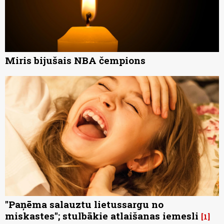
Miris bijušais NBA čempions
"Paņēma salauztu lietussargu no
miskastes"; stulbākie atlaišanas iemesli
1