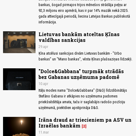
bankas, šogad pirmajos trijos mēnešos strādāja peļņu ar
92,3 miljonu eiro apmērā, kas ir par 14% mazāk nekā 2025.
gada attiecīgajā periodā, liecina Latvijas Bankas publiskotā
informācija.
Lietuvas bankām atceltas Ķīnas
valdības sankcijas
29.apr
Ķīna atcēlusi sankcijas divām Lietuvas bankām - "Urbo
bankas" un "Mano bankas", vēsta Ķīnas plašsaziņas līdzekļi.
"Dolce&Gabbana" turpmāk strādās
bez Gabanas uzņēmuma padomē
10.apr
Itāļu modes nama "Dolce&Gabbana" (D&G) līdzdibinātājs
Stefāno Gabana ir atkāpies no uzņēmuma padomes
priekšsēdētāja amata, taču ir saglabājis radošo pozīciju
uzņēmumā, piektdien apstiprināja D&G.
Irāna draud ar triecieniem pa ASV un
Izraēlas bankām
2
11.mar