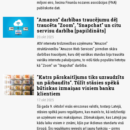
miljoni eiro, liecina Finanšu nozares asociācijas (FNA)
publiskotie dati.
"Amazon" darbības traucējumu dēļ
traucēta "Zoom", "Snapchat" un citu
servisu darbība [papildināts]
20.okt 2025
ASV interneta tirdzniecības uzņēmuma "Amazon"
struktūrvienību "Amazon Web Services" pirmdien skāra
darbības traucējumi, kuru dēļ vairākas stundas bija traucēta
vairāku interneta pakalpojumu, to vidū tādu populāru lietotņu
kā "Zoom" un "Snapchat" darbība.
"Katrs pārskaitījums tiks uzraudzīts
un pārbaudīts". Tūlīt stāsies spēkā
būtiskas izmaiņas visiem banku
klientiem
17.okt 2025
Šā gada 9. oktobrī visās eirozonas valstīs, tostarp Latvijā,
stāsies spēkā jauns regulējums, kas mainīs to, kā iedzīvotāji
un uzņēmumi veic maksājumus. Zibmaksājumi, kas Latvijā jau
kādu laiku visiem ir zināmi, kļūs par ikdienas standartu visā
Eiropā. Šis regulējums ieviesīs arī jaunu funkciju – pirms