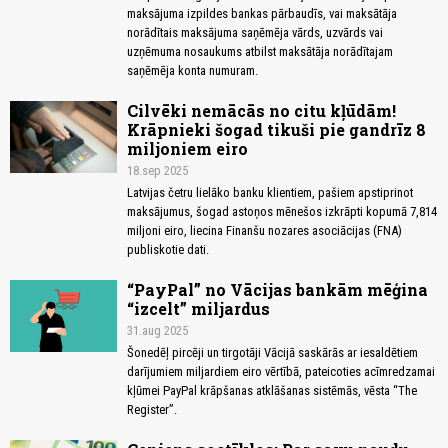
maksājuma izpildes bankas pārbaudīs, vai maksātāja
norādītais maksājuma saņēmēja vārds, uzvārds vai
uzņēmuma nosaukums atbilst maksātāja norādītajam
saņēmēja konta numuram.
Cilvēki nemācās no citu kļūdām!
Krāpnieki šogad tikuši pie gandrīz 8
miljoniem eiro
18.sep 2025
Latvijas četru lielāko banku klientiem, pašiem apstiprinot
maksājumus, šogad astoņos mēnešos izkrāpti kopumā 7,814
miljoni eiro, liecina Finanšu nozares asociācijas (FNA)
publiskotie dati.
“PayPal” no Vācijas bankām mēģina
“izcelt” miljardus
31.aug 2025
Šonedēļ pircēji un tirgotāji Vācijā saskārās ar iesaldētiem
darījumiem miljardiem eiro vērtībā, pateicoties acīmredzamai
kļūmei PayPal krāpšanas atklāšanas sistēmās, vēsta “The
Register”.