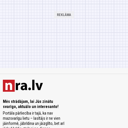
Mēs strādājam, lai Jūs zinātu
svarīgo, aktuālo un interesanto!
Portāla pārliecība ir tajā, ka nav
mazsvarīgu lietu – lasītājs ir ne vien
jāinformē, jābrīdina un jāizglīto, bet arī