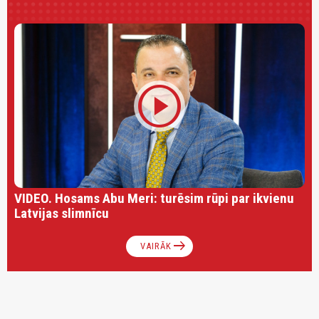
play_circle
VIDEO. Hosams Abu Meri: turēsim rūpi par ikvienu
Latvijas slimnīcu
arrow_right_alt
VAIRĀK