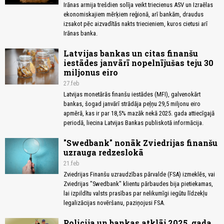
Irānas armija trešdien solīja veikt triecienus ASV un Izraēlas
ekonomiskajiem mērķiem reģionā, arī bankām, draudus
izsakot pēc aizvadītās nakts triecieniem, kuros cietusi arī
Irānas banka.
Latvijas bankas un citas finanšu
iestādes janvārī nopelnījušas teju 30
miljonus eiro
27.feb
Latvijas monetārās finanšu iestādes (MFI), galvenokārt
bankas, šogad janvārī strādāja peļņu 29,5 miljonu eiro
apmērā, kas ir par 18,5% mazāk nekā 2025. gada attiecīgajā
periodā, liecina Latvijas Bankas publiskotā informācija.
"Swedbank" nonāk Zviedrijas finanšu
uzrauga redzeslokā
21.feb
Zviedrijas Finanšu uzraudzības pārvalde (FSA) izmeklēs, vai
Zviedrijas "Swedbank" klientu pārbaudes bija pietiekamas,
lai izpildītu valsts prasības par nelikumīgi iegūtu līdzekļu
legalizācijas novēršanu, paziņojusi FSA.
Policija un bankas atklāj 2025. gada