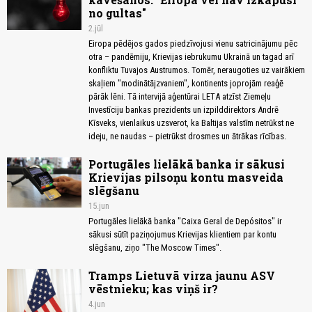
no gultas"
2.jūl
Eiropa pēdējos gados piedzīvojusi vienu satricinājumu pēc
otra – pandēmiju, Krievijas iebrukumu Ukrainā un tagad arī
konfliktu Tuvajos Austrumos. Tomēr, neraugoties uz vairākiem
skaļiem "modinātājzvaniem", kontinents joprojām reaģē
pārāk lēni. Tā intervijā aģentūrai LETA atzīst Ziemeļu
Investīciju bankas prezidents un izpilddirektors Andrē
Kīsveks, vienlaikus uzsverot, ka Baltijas valstīm netrūkst ne
ideju, ne naudas – pietrūkst drosmes un ātrākas rīcības.
Portugāles lielākā banka ir sākusi
Krievijas pilsoņu kontu masveida
slēgšanu
15.jun
Portugāles lielākā banka "Caixa Geral de Depósitos" ir
sākusi sūtīt paziņojumus Krievijas klientiem par kontu
slēgšanu, ziņo "The Moscow Times".
Tramps Lietuvā virza jaunu ASV
vēstnieku; kas viņš ir?
4.jun