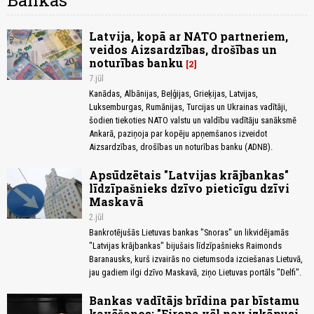
Bankas
Latvija, kopā ar NATO partneriem,
veidos Aizsardzības, drošības un
noturības banku
2
7.jūl
Kanādas, Albānijas, Beļģijas, Grieķijas, Latvijas,
Luksemburgas, Rumānijas, Turcijas un Ukrainas vadītāji,
šodien tiekoties NATO valstu un valdību vadītāju sanāksmē
Ankarā, paziņoja par kopēju apņemšanos izveidot
Aizsardzības, drošības un noturības banku (ADNB).
Apsūdzētais "Latvijas krājbankas"
līdzīpašnieks dzīvo pieticīgu dzīvi
Maskavā
2.jūl
Bankrotējušās Lietuvas bankas "Snoras" un likvidējamās
"Latvijas krājbankas" bijušais līdzīpašnieks Raimonds
Baranausks, kurš izvairās no cietumsoda izciešanas Lietuvā,
jau gadiem ilgi dzīvo Maskavā, ziņo Lietuvas portāls "Delfi".
Bankas vadītājs brīdina par bīstamu
kavēšanos: "Eiropa vēl nav izkāpusi