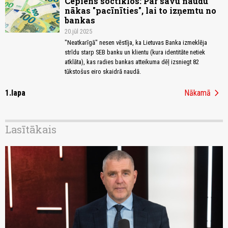
Cepiens soctīklos: Par savu naudu
nākas "pacīnīties", lai to izņemtu no
bankas
20.jūl 2025
"Neatkarīgā" nesen vēstīja, ka Lietuvas Banka izmeklēja
strīdu starp SEB banku un klientu (kura identitāte netiek
atklāta), kas radies bankas atteikuma dēļ izsniegt 82
tūkstošus eiro skaidrā naudā.
chevron_right
1.lapa
Nākamā
Lasītākais