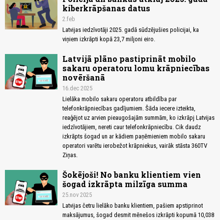
kiberkrāpšanas datus
2.feb
Latvijas iedzīvotāji 2025. gadā sūdzējušies policijai, ka
viņiem izkrāpti kopā 23,7 miljoni eiro.
Latvijā plāno pastiprināt mobilo
sakaru operatoru lomu krāpniecības
novēršanā
16.dec 2025
Lielāka mobilo sakaru operatoru atbildība par
telefonkrāpniecības gadījumiem. Šāda iecere izteikta,
reaģējot uz arvien pieaugošajām summām, ko izkrāpj Latvijas
iedzīvotājiem, nereti caur telefonkrāpniecību. Cik daudz
izkrāpts šogad un ar kādiem paņēmieniem mobilo sakaru
operatori varētu ierobežot krāpniekus, vairāk stāsta 360TV
Ziņas.
Šokējoši! No banku klientiem vien
šogad izkrāpta milzīga summa
25.nov 2025
Latvijas četru lielāko banku klientiem, pašiem apstiprinot
maksājumus, šogad desmit mēnešos izkrāpti kopumā 10,038