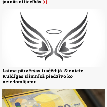
jaunās attiecībās
1
Laime pārvēršas traģēdijā. Sieviete
Kuldīgas slimnīcā piedzīvo ko
neiedomājamu