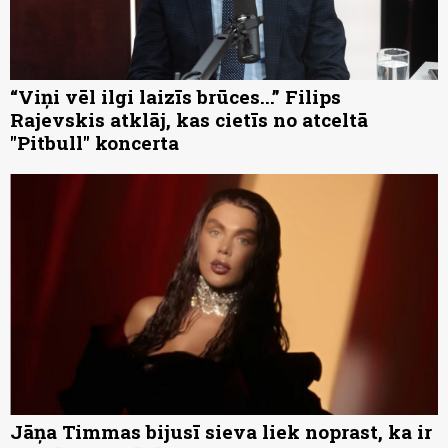
“Viņi vēl ilgi laizīs brūces...” Filips
Rajevskis atklāj, kas cietīs no atceltā
"Pitbull" koncerta
Jāņa Timmas bijusī sieva liek noprast, ka ir