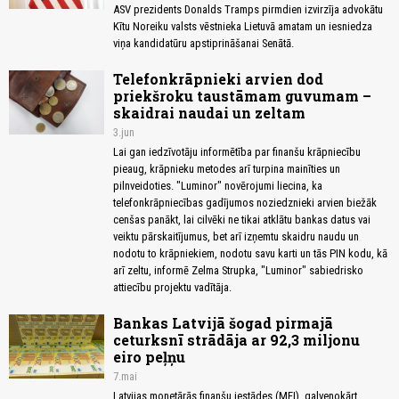
ASV prezidents Donalds Tramps pirmdien izvirzīja advokātu
Kītu Noreiku valsts vēstnieka Lietuvā amatam un iesniedza
viņa kandidatūru apstiprināšanai Senātā.
Telefonkrāpnieki arvien dod
priekšroku taustāmam guvumam –
skaidrai naudai un zeltam
3.jun
Lai gan iedzīvotāju informētība par finanšu krāpniecību
pieaug, krāpnieku metodes arī turpina mainīties un
pilnveidoties. "Luminor" novērojumi liecina, ka
telefonkrāpniecības gadījumos noziedznieki arvien biežāk
cenšas panākt, lai cilvēki ne tikai atklātu bankas datus vai
veiktu pārskaitījumus, bet arī izņemtu skaidru naudu un
nodotu to krāpniekiem, nodotu savu karti un tās PIN kodu, kā
arī zeltu, informē Zelma Strupka, "Luminor" sabiedrisko
attiecību projektu vadītāja.
Bankas Latvijā šogad pirmajā
ceturksnī strādāja ar 92,3 miljonu
eiro peļņu
7.mai
Latvijas monetārās finanšu iestādes (MFI), galvenokārt