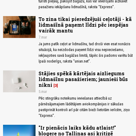
tūristi pieļauj, pakojot bagāžu, kas var ievērojami aizkavēt
pasažieru iekāpšanu lidmašīnā, raksta “Express”.
To zina tikai pieredzējuši ceļotāji - kā
lidmašīnā paņemt līdzi pēc iespējas
vairāk mantu
7.mar
Ja jums patīk ceļot ar lidmašīnu, tad droši vien esat nonācis
situācijā, ka neizdodas paņemt līdzi visu nepieciešamo,
iekļaujoties savā bagāžas limitā, tāpēc šis padoms varētu būt
īpaši noderīgs, raksta “unian.net”.
Stājies spēkā kārtējais aizliegums
lidmašīnu pasažieriem; jaunieši būs
nikni
3
5.mar
Pēc stingrāku noteikumu ieviešanas attiecībā uz
pārnēsājamajiem lādētājiem aviokompānijas ir sākušas
pastiprināt kontroli arī pār citām bieži lietotām ierīcēm, ziņo
“Express”.
"Ir pienācis laiks kādu atlaist!"
blogere no Tallinas asi kritizē