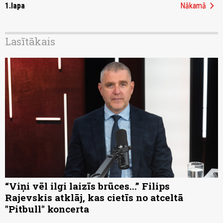
chevron_right
1.lapa
Nākamā
Lasītākais
“Viņi vēl ilgi laizīs brūces...” Filips
Rajevskis atklāj, kas cietīs no atceltā
"Pitbull" koncerta