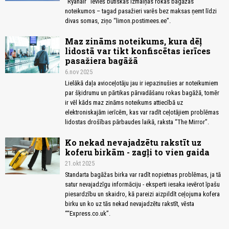
“Ryanair” ievieš būtiskas izmaiņas rokas bagāžas
noteikumos – tagad pasažieri varēs bez maksas ņemt līdzi
divas somas, ziņo “limon.postimees.ee”.
Maz zināms noteikums, kura dēļ
lidostā var tikt konfiscētas ierīces
pasažiera bagāžā
6.nov 2025
Lielākā daļa avioceļotāju jau ir iepazinušies ar noteikumiem
par šķidrumu un pārtikas pārvadāšanu rokas bagāžā, tomēr
ir vēl kāds maz zināms noteikums attiecībā uz
elektroniskajām ierīcēm, kas var radīt ceļotājiem problēmas
lidostas drošības pārbaudes laikā, raksta “The Mirror”.
Ko nekad nevajadzētu rakstīt uz
koferu birkām - zagļi to vien gaida
21.okt 2025
Standarta bagāžas birka var radīt nopietnas problēmas, ja tā
satur nevajadzīgu informāciju - eksperti iesaka ievērot īpašu
piesardzību un skaidro, kā pareizi aizpildīt ceļojuma kofera
birku un ko uz tās nekad nevajadzētu rakstīt, vēsta
““Express.co.uk”.