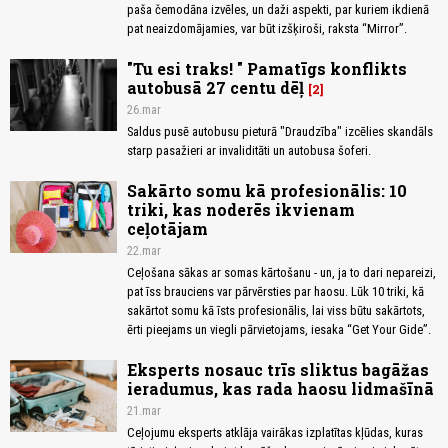
paša čemodāna izvēles, un daži aspekti, par kuriem ikdienā
pat neaizdomājamies, var būt izšķiroši, raksta “Mirror”.
"Tu esi traks! " Pamatīgs konflikts
autobusā 27 centu dēļ
2
26.mar
Saldus pusē autobusu pieturā "Draudzība" izcēlies skandāls
starp pasažieri ar invaliditāti un autobusa šoferi.
Sakārto somu kā profesionālis: 10
triki, kas noderēs ikvienam
ceļotājam
22.mar
Ceļošana sākas ar somas kārtošanu - un, ja to dari nepareizi,
pat īss brauciens var pārvērsties par haosu. Lūk 10 triki, kā
sakārtot somu kā īsts profesionālis, lai viss būtu sakārtots,
ērti pieejams un viegli pārvietojams, iesaka “Get Your Gide”.
Eksperts nosauc trīs sliktus bagāžas
ieradumus, kas rada haosu lidmašīnā
21.mar
Ceļojumu eksperts atklāja vairākas izplatītas kļūdas, kuras