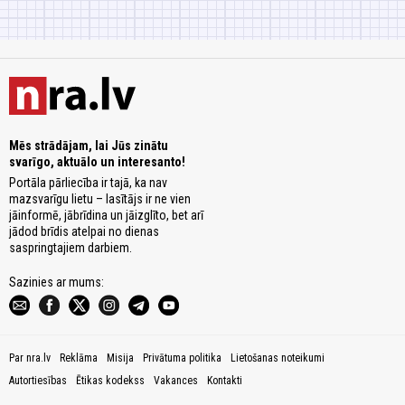
Mēs strādājam, lai Jūs zinātu
svarīgo, aktuālo un interesanto!
Portāla pārliecība ir tajā, ka nav
mazsvarīgu lietu – lasītājs ir ne vien
jāinformē, jābrīdina un jāizglīto, bet arī
jādod brīdis atelpai no dienas
saspringtajiem darbiem.
Sazinies ar mums:
Par nra.lv
Reklāma
Misija
Privātuma politika
Lietošanas noteikumi
Autortiesības
Ētikas kodekss
Vakances
Kontakti