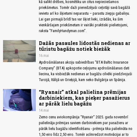
kā salikt drēbes, kosmētiku un citus nepieciešamos
priekšmetus. Tomēr daži pieredzējuši ceļotāji savā bagāžā
ievieto arī ko šķietami neparastu – parastu ziepju gabaliņu.
Lai gan pirmajā brīdī tas var šķist lieki, izrādās, ka šim
vienkāršajam priekšmetam ir vairāki praktiski pielietojumi,
raksta “FamilyHandyman.com”.
Dažās pasaules lidostās nedienas ar
tūristu bagāžu notiek biežāk
16.mai
Apdrošināšanas akciju sabiedrības “BTA Baltic Insurance
Company” (BTA) apkopotie ceļojumu apdrošināšanas dati
liecina, ka visbiežāk nedienas ar bagāžu cilvēki piedzīvojuši
Turcijā, Itālijā un Grieķijā, kam seko Bulgārija un Spānija.
“Ryanair” atkal palielina prēmijas
darbiniekiem, kas pieķer pasažierus
ar pārāk lielu bagāžu
14.mai
Zemo cenu aviokompānija “Ryanair” 2025. gada novembrī
palielināja prēmijas saviem darbiniekiem par pasažieru ar
pārāk lielu bagāžu identificēšanu - prēmija tika palielināta no
1,50 eiro līdz 2,50 eiro. Tomēr acīmredzot motivācijai ar to