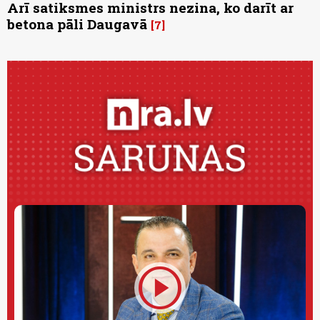
Arī satiksmes ministrs nezina, ko darīt ar
betona pāli Daugavā
7
play_circle