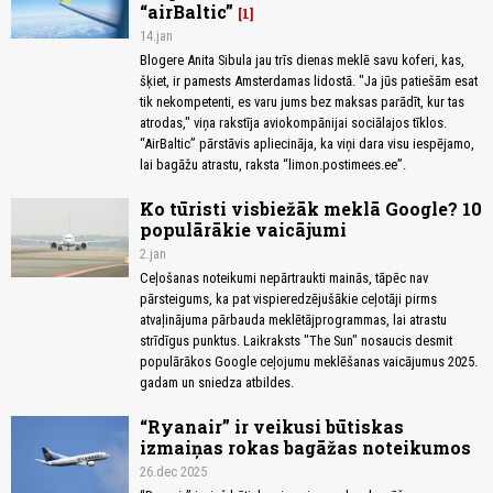
“airBaltic”
1
14.jan
Blogere Anita Sibula jau trīs dienas meklē savu koferi, kas,
šķiet, ir pamests Amsterdamas lidostā. "Ja jūs patiešām esat
tik nekompetenti, es varu jums bez maksas parādīt, kur tas
atrodas," viņa rakstīja aviokompānijai sociālajos tīklos.
“AirBaltic” pārstāvis apliecināja, ka viņi dara visu iespējamo,
lai bagāžu atrastu, raksta “limon.postimees.ee”.
Ko tūristi visbiežāk meklā Google? 10
populārākie vaicājumi
2.jan
Ceļošanas noteikumi nepārtraukti mainās, tāpēc nav
pārsteigums, ka pat vispieredzējušākie ceļotāji pirms
atvaļinājuma pārbauda meklētājprogrammas, lai atrastu
strīdīgus punktus. Laikraksts "The Sun" nosaucis desmit
populārākos Google ceļojumu meklēšanas vaicājumus 2025.
gadam un sniedza atbildes.
“Ryanair” ir veikusi būtiskas
izmaiņas rokas bagāžas noteikumos
26.dec 2025