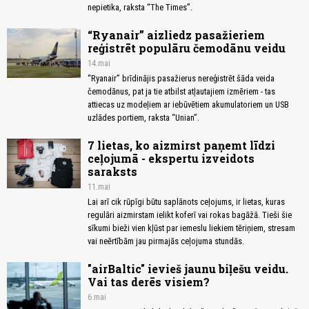
nepietika, raksta “The Times”.
“Ryanair” aizliedz pasažieriem
reģistrēt populāru čemodānu veidu
14.mai
“Ryanair” brīdinājis pasažierus nereģistrēt šāda veida
čemodānus, pat ja tie atbilst atļautajiem izmēriem - tas
attiecas uz modeļiem ar iebūvētiem akumulatoriem un USB
uzlādes portiem, raksta “Unian”.
7 lietas, ko aizmirst paņemt līdzi
ceļojumā - ekspertu izveidots
saraksts
11.mai
Lai arī cik rūpīgi būtu saplānots ceļojums, ir lietas, kuras
regulāri aizmirstam ielikt koferī vai rokas bagāžā. Tieši šie
sīkumi bieži vien kļūst par iemeslu liekiem tēriņiem, stresam
vai neērtībām jau pirmajās ceļojuma stundās.
"airBaltic" ievieš jaunu biļešu veidu.
Vai tas derēs visiem?
6.mai