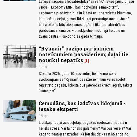
Latvijas nacionālā lidsabiedrība "airBaltic" ievieš jaunu biļešu
veidu – Economy MINI, kas nodrošina zemāko tarifu
uzņēmuma piedāvāto biļešu klāstā un ir paredzēts klientiem,
kuri izvēlas ceļot, ņemot līdzi tikai personīgo mantu. Jaunā
tarifa biļetes būs pieejamas iegādei tikai lidsabiedrības
pārdošanas kanālos – tīmekļvietnē, mobilajā lietotnē un
zvanu centrā – sākot no šā gada 6. maija.
“Ryanair” paziņo par jauniem
noteikumiem pasažieriem; daļai tie
noteikti nepatiks
1
1.mai
Sākot ar 2026. gada 10. novembri, tiem zemo cenu
aviokompānijas “Ryanair” pasažieriem, kuri vēlas nodot
reģistrēto bagāžu, lidostā būs jāierodas krietni agrāk, raksta
“unian.net”.
Čemodāns, kas izdzīvos lidojumā -
iesaka eksperti
18.apr
Lielākajai daļai avioceļotāju bagāžas nodošana lidostā ir
neliels stress. Vai tā nonāks galamērķī? Vai būs vesela? Vai
kāds to neatvērs? Izrādās, ka ļoti daudz kas ir atkarīgs no