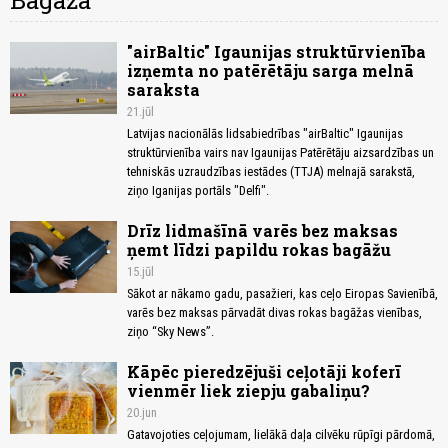
Bagāža
"airBaltic" Igaunijas struktūrvienība
izņemta no patērētāju sarga melnā
saraksta
21.jūl
Latvijas nacionālās lidsabiedrības "airBaltic" Igaunijas
struktūrvienība vairs nav Igaunijas Patērētāju aizsardzības un
tehniskās uzraudzības iestādes (TTJA) melnajā sarakstā,
ziņo Iganijas portāls "Delfi".
Drīz lidmašīnā varēs bez maksas
ņemt līdzi papildu rokas bagāžu
15.jūl
Sākot ar nākamo gadu, pasažieri, kas ceļo Eiropas Savienībā,
varēs bez maksas pārvadāt divas rokas bagāžas vienības,
ziņo “Sky News”.
Kāpēc pieredzējuši ceļotāji koferī
vienmēr liek ziepju gabaliņu?
20.jun
Gatavojoties ceļojumam, lielākā daļa cilvēku rūpīgi pārdomā,