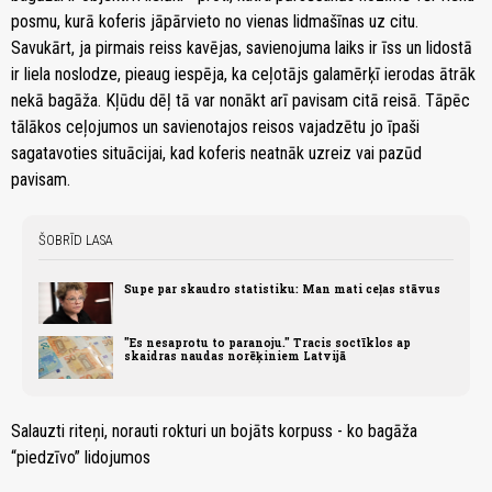
posmu, kurā koferis jāpārvieto no vienas lidmašīnas uz citu.
Savukārt, ja pirmais reiss kavējas, savienojuma laiks ir īss un lidostā
ir liela noslodze, pieaug iespēja, ka ceļotājs galamērķī ierodas ātrāk
nekā bagāža. Kļūdu dēļ tā var nonākt arī pavisam citā reisā. Tāpēc
tālākos ceļojumos un savienotajos reisos vajadzētu jo īpaši
sagatavoties situācijai, kad koferis neatnāk uzreiz vai pazūd
pavisam.
ŠOBRĪD LASA
Supe par skaudro statistiku: Man mati ceļas stāvus
"Es nesaprotu to paranoju." Tracis soctīklos ap
skaidras naudas norēķiniem Latvijā
Salauzti riteņi, norauti rokturi un bojāts korpuss - ko bagāža
“piedzīvo” lidojumos