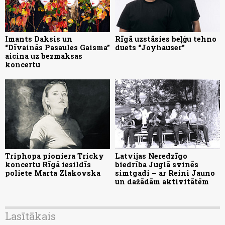
Imants Daksis un
Rīgā uzstāsies beļģu tehno
“Dīvainās Pasaules Gaisma”
duets “Joyhauser”
aicina uz bezmaksas
koncertu
Triphopa pioniera Tricky
Latvijas Neredzīgo
koncertu Rīgā iesildīs
biedrība Juglā svinēs
poliete Marta Zlakovska
simtgadi – ar Reini Jauno
un dažādām aktivitātēm
Lasītākais