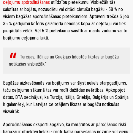
ceļojumu apdrošināšanas
atlīdzību pieteikumu. Visbiežāk tās
saistītas ar bojātu, nozaudētu vai citādi cietušu bagāžu - 58 % no
visiem bagāžas apdrošināšanas pieteikumiem. Aptuveni trešdaļā jeb
35 % gadījumu koferis galamērķī nenonāk kopā ar ceļotāju vai tiek
piegādāts vēlāk. Vēl 6 % pieteikumu saistīti ar mantu zudumu vai to
bojājumu ceļojuma laikā.
Turcijas, Itālijas un Grieķijas lidostās likstas ar bagāžu
notikušas visbiežāk.
Bagāžas aizkavēšanās vai bojājums var šķist neliels starpgadījums,
taču ceļojuma sākumā tas var radīt dažādas neērtības. Apkopojot
datus, BTA secinājusi, ka Turcija, Itālija, Grieķija, Bulgārija un Spānija
ir galamērķi, kur Latvijas ceļotājiem likstas ar bagāžu notikušas
visvairāk.
Apdrošināšanas eksperti apgalvo, ka maršrutos ar pārsēšanos riski
bagāžai ir objektīvi lielāki - proti, katra pārsēšanās nozīmē vēl vienu