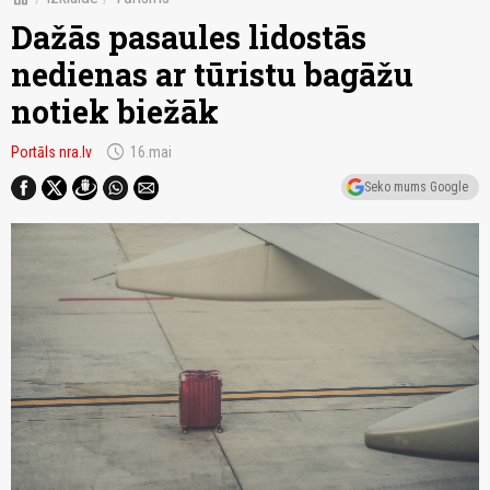
Dažās pasaules lidostās
nedienas ar tūristu bagāžu
notiek biežāk
schedule
Portāls nra.lv
16.mai
Seko mums Google