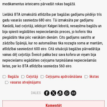
medikamentus ieteicams pārvadāt rokas bagāžā.
Lielākā BTA izmaksātā atlīdzība par bagāžas gadījumu pēdējo trīs
gadu vasarās sasniedza 680 eiro. Tā izmaksāta par gadījumu
Kanādā, kad ceļotāji, ielidojot Kalgari lidostā, nesaņēma bagāžu un
bija spiesti iegādāties nepieciešamās preces, jo koferis tika
piegādāts tikai pēc vairākām dienām. Cits gadījums saistīts ar
zādzību Spānijā, kur no automašīnas tika nozagta soma ar mantām,
atlīdzībai sasniedzot 600 eiro. Citā situācijā bagāžas pārvadātāja
vainas dēļ ceļotājs Šveicē palika bez sava kofera un viņam bija
nepieciešams iegādāties ceļojuma turpināšanai nepieciešamās
lietas, par ko BTA atlīdzība sasniedza 560 eiro.
label
label
label
label
Bagāža
Ceļotāji
Ceļojumu apdrošināšana
likstas
label
vasaras atvaļinājums
DALIES:
Komentēt