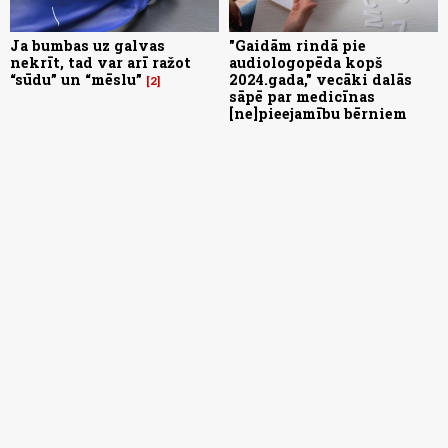
Ja bumbas uz galvas
"Gaidām rindā pie
nekrīt, tad var arī ražot
audiologopēda kopš
“sūdu” un “mēslu”
2024.gada," vecāki dalās
2
sāpē par medicīnas
[ne]pieejamību bērniem