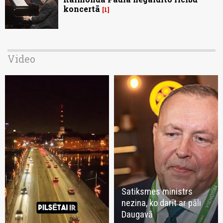
koncertā
1
Video
Satiksmes ministrs
nezina, ko darīt ar pāli
Daugavā