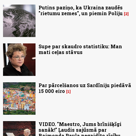
Putins paziņo, ka Ukraina zaudēs
"rietumu zemes", un piemin Poliju
2
Supe par skaudro statistiku: Man
mati ceļas stāvus
Par pārcelšanos uz Sardīniju piedāvā
15 000 eiro
1
VIDEO. "Maestro, Jums brīnišķīgi
sanāk!" Ļaudis sajūsmā par
Raimonda Paula negaidīto rīcību