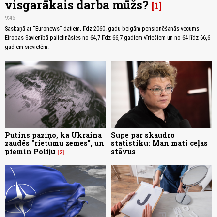
visgarākais darba mūžs?
1
9:45
Saskaņā ar “Euronews” datiem, līdz 2060. gadu beigām pensionēšanās vecums
Eiropas Savienībā palielināsies no 64,7 līdz 66,7 gadiem vīriešiem un no 64 līdz 66,6
gadiem sievietēm.
Putins paziņo, ka Ukraina
Supe par skaudro
zaudēs "rietumu zemes", un
statistiku: Man mati ceļas
piemin Poliju
stāvus
2