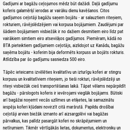
Gadījumi ar bagāžu ceļojumos mēdz būt dažādi. Daļā gadījumu
koferis galamērķī ierodas ar vairāku dienu kavēšanos. Citos
gadījumos ceļotāji bagāžu saņem bojātu - ar salauztiem riteņiem,
rokturiem, rāvējslēdzējiem vai korpusa bojājumiem. Zaudējumi par
šādiem bojājumiem visbiežāk ir no dažiem desmitiem eiro līdz pat
vairākiem simtiem eiro atsevišķos gadījumos. Piemēram, kādā no
BTA pieteiktiem gadījumiem ceļotājs, aizlidojot uz Kanādu, bagāžu
saņēma bojātu - koferim bija deformēts korpuss un bojāts rokturis.
Atlīdzība par šo gadījumu sasniedza 500 eiro.
Tāpēc ieteicams izvēlēties kvalitatīvu un izturīgu koferi ar stingru
korpusu un kvalitatīviem riteņiem, jo tieši rokturi, rāvējslēdzēji un
riteņi visbiežāk cieš transportēšanas laikā. Tāpat vēlams nepārpildīt
bagāžu - pārslogots koferis ir ievērojami vieglāk bojājams. Būtiski
arī bagāžai noņemt vecās uzlīmes un etiķetes, lai samazinātu
iespēju koferi kļūdaini novirzīt citā maršrutā. Papildu drošībai
ceļotāji arvien biežāk izmanto arī aizsargplēvi vai bagāžas
pārvalkus, kas palīdz pasargāt koferi no skrāpējumiem un
netīrumiem. Tikmēr vērtīgākās lietas, dokumentus, elektroniku un