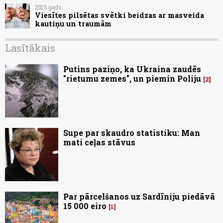
2025.gads
Viesītes pilsētas svētki beidzas ar masveida
kautiņu un traumām
Lasītākais
Putins paziņo, ka Ukraina zaudēs
"rietumu zemes", un piemin Poliju
2
Supe par skaudro statistiku: Man
mati ceļas stāvus
Par pārcelšanos uz Sardīniju piedāvā
15 000 eiro
1