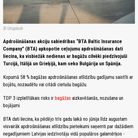
© Unsplash
Apdrošināšanas akciju sabiedrības “BTA Baltic Insurance
Company” (BTA) apkopotie ceļojumu apdrošināšanas dati
liecina, ka visbiežāk nedienas ar bagāžu cilvēki piedzīvojuši
Turcijā, Itālijā un Grieķijā, kam seko Bulgārija un Spānija.
Kopumā 58 % bagāžas apdrošināšanas atlīdzību gadījumu saistīti ar
bojātu, nozaudētu vai citādi cietušu bagāžu.
TOP 3 izplatītākais risks ir
bagāžas
aizkavēšanās, nozušana un
bojājumi
BTA dati liecina, ka pēdējo trīs gadu laikā no jūnija līdz augustam
visvairāk apdrošināšanas atlīdzību pieteikumi saņemti par dažādiem
negadījumiem Latvijas iedzīvotāju vidū populāros galamērķos -