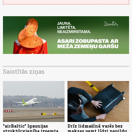
Saistītās ziņas
"airBaltic" Igaunijas
Drīz lidmašīnā varēs bez
struktūrvienība izņemta
maksas ņemt līdzi papildu