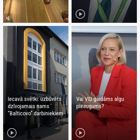
play_circle
volume_mute
Iecavā svētki: uzbūvēts
Vai VID gaidāms algu
dzīvojamais nams
pieaugums?
"Balticovo" darbiniekiem
play_circle
play_circle