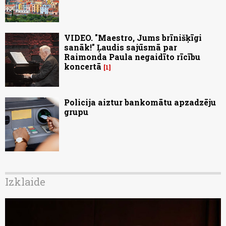
VIDEO. "Maestro, Jums brīnišķīgi
sanāk!" Ļaudis sajūsmā par
Raimonda Paula negaidīto rīcību
koncertā
1
Policija aiztur bankomātu apzadzēju
grupu
Izklaide