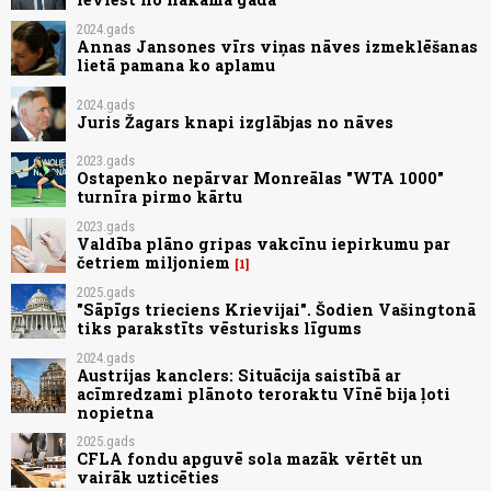
2024.gads
Annas Jansones vīrs viņas nāves izmeklēšanas
lietā pamana ko aplamu
2024.gads
Juris Žagars knapi izglābjas no nāves
2023.gads
Ostapenko nepārvar Monreālas "WTA 1000"
turnīra pirmo kārtu
2023.gads
Valdība plāno gripas vakcīnu iepirkumu par
četriem miljoniem
1
2025.gads
"Sāpīgs trieciens Krievijai". Šodien Vašingtonā
tiks parakstīts vēsturisks līgums
2024.gads
Austrijas kanclers: Situācija saistībā ar
acīmredzami plānoto teroraktu Vīnē bija ļoti
nopietna
2025.gads
CFLA fondu apguvē sola mazāk vērtēt un
vairāk uzticēties