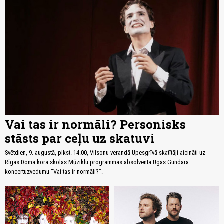
Vai tas ir normāli? Personisks
stāsts par ceļu uz skatuvi
Svētdien, 9. augustā, plkst. 14.00, Vilsonu verandā Upesgrīvā skatītāji aicināti uz
Rīgas Doma kora skolas Mūziklu programmas absolventa Ugas Gundara
koncertuzvedumu “Vai tas ir normāli?”.