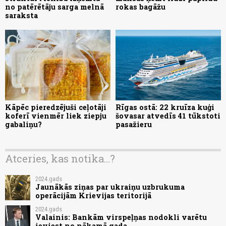
no patērētāju sarga melnā
rokas bagāžu
saraksta
Kāpēc pieredzējuši ceļotāji
Rīgas ostā: 22 kruīza kuģi
koferī vienmēr liek ziepju
šovasar atvedīs 41 tūkstoti
gabaliņu?
pasažieru
Atceries, kas notika...?
2024.gads
Jaunākās ziņas par ukraiņu uzbrukuma
operācijām Krievijas teritorijā
2024.gads
Valainis: Bankām virspeļņas nodokli varētu
ieviest no nākamā gada