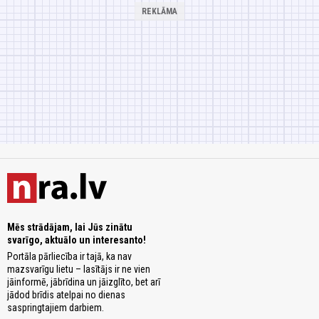
Mēs strādājam, lai Jūs zinātu
svarīgo, aktuālo un interesanto!
Portāla pārliecība ir tajā, ka nav
mazsvarīgu lietu – lasītājs ir ne vien
jāinformē, jābrīdina un jāizglīto, bet arī
jādod brīdis atelpai no dienas
saspringtajiem darbiem.