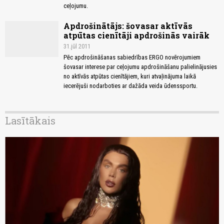
ceļojumu.
Apdrošinātājs: šovasar aktīvās
atpūtas cienītāji apdrošinās vairāk
31.jūl 2011
Pēc apdrošināšanas sabiedrības ERGO novērojumiem
šovasar interese par ceļojumu apdrošināšanu palielinājusies
no aktīvās atpūtas cienītājiem, kuri atvaļinājuma laikā
iecerējuši nodarboties ar dažāda veida ūdenssportu.
Lasītākais