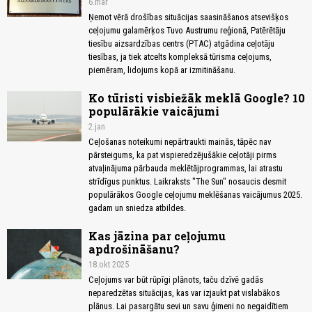
6.mar
Ņemot vērā drošības situācijas saasināšanos atsevišķos
ceļojumu galamērķos Tuvo Austrumu reģionā, Patērētāju
tiesību aizsardzības centrs (PTAC) atgādina ceļotāju
tiesības, ja tiek atcelts kompleksā tūrisma ceļojums,
piemēram, lidojums kopā ar izmitināšanu.
Ko tūristi visbiežāk meklā Google? 10
populārākie vaicājumi
2.jan
Ceļošanas noteikumi nepārtraukti mainās, tāpēc nav
pārsteigums, ka pat vispieredzējušākie ceļotāji pirms
atvaļinājuma pārbauda meklētājprogrammas, lai atrastu
strīdīgus punktus. Laikraksts "The Sun" nosaucis desmit
populārākos Google ceļojumu meklēšanas vaicājumus 2025.
gadam un sniedza atbildes.
Kas jāzina par ceļojumu
apdrošināšanu?
18.okt 2025
Ceļojums var būt rūpīgi plānots, taču dzīvē gadās
neparedzētas situācijas, kas var izjaukt pat vislabākos
plānus. Lai pasargātu sevi un savu ģimeni no negaidītiem