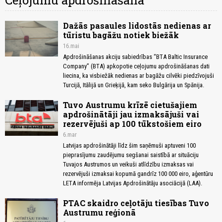
Ceļojumu apdrošināšana
Dažās pasaules lidostās nedienas ar
tūristu bagāžu notiek biežāk
16.mai
Apdrošināšanas akciju sabiedrības “BTA Baltic Insurance
Company” (BTA) apkopotie ceļojumu apdrošināšanas dati
liecina, ka visbiežāk nedienas ar bagāžu cilvēki piedzīvojuši
Turcijā, Itālijā un Grieķijā, kam seko Bulgārija un Spānija.
Tuvo Austrumu krīzē cietušajiem
apdrošinātāji jau izmaksājuši vai
rezervējuši ap 100 tūkstošiem eiro
6.mar
Latvijas apdrošinātāji līdz šim saņēmuši aptuveni 100
pieprasījumu zaudējumu segšanai saistībā ar situāciju
Tuvajos Austrumos un veikuši atlīdzību izmaksas vai
rezervējuši izmaksai kopumā gandrīz 100 000 eiro, aģentūru
LETA informēja Latvijas Apdrošinātāju asociācijā (LAA).
PTAC skaidro ceļotāju tiesības Tuvo
Austrumu reģionā