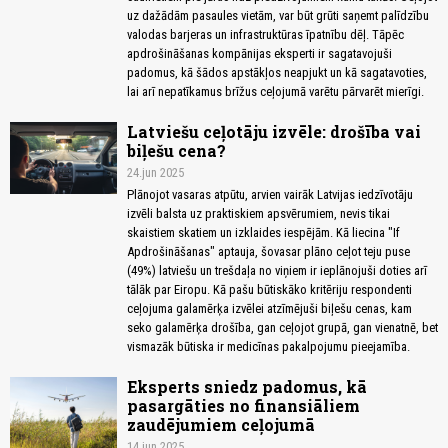
uz dažādām pasaules vietām, var būt grūti saņemt palīdzību
valodas barjeras un infrastruktūras īpatnību dēļ. Tāpēc
apdrošināšanas kompānijas eksperti ir sagatavojuši
padomus, kā šādos apstākļos neapjukt un kā sagatavoties,
lai arī nepatīkamus brīžus ceļojumā varētu pārvarēt mierīgi.
Latviešu ceļotāju izvēle: drošība vai
biļešu cena?
24.jun 2025
Plānojot vasaras atpūtu, arvien vairāk Latvijas iedzīvotāju
izvēli balsta uz praktiskiem apsvērumiem, nevis tikai
skaistiem skatiem un izklaides iespējām. Kā liecina "If
Apdrošināšanas" aptauja, šovasar plāno ceļot teju puse
(49%) latviešu un trešdaļa no viņiem ir ieplānojuši doties arī
tālāk par Eiropu. Kā pašu būtiskāko kritēriju respondenti
ceļojuma galamērķa izvēlei atzīmējuši biļešu cenas, kam
seko galamērķa drošība, gan ceļojot grupā, gan vienatnē, bet
vismazāk būtiska ir medicīnas pakalpojumu pieejamība.
Eksperts sniedz padomus, kā
pasargāties no finansiāliem
zaudējumiem ceļojumā
14.jun 2025