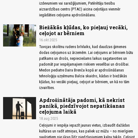
izdevumiem vai sarežģījumiem, Patērētāju tiesību
aizsardzības centrs (PTAC) aicina ceļotājus vienmēr
iegādāties ceļojuma apdrošināšanu.
Biežākās kļūdas, ko pieļauj vecāki,
ceļojot ar bērniem
16.okt 2025
Tuvojas skolēnu rudens brīvlaiks, kad daudzas ģimenes
dodas ceļojumos uz ārzemēm. Lai ceļojums ar bērniem būtu
patīkams un drošs, nepieciešams laikus sagatavoties un
padomāt par iespējamajiem riskiem veselībai un drošībai.
Medon pediatre Daira Brenča kopā ar apdrošināšanas
tehnoloģiju uzņēmumu Balcia skaidro, kādas ir biežākās
kļūdas, ko vecāki pieļauj, ceļojot ar bērniem, un kā no tām
izvairīties.
Apdrošinātāja padomi, kā nekrist
panikā, piedzīvojot nepatikšanas
ceļojuma laikā
18.aug 2025
Ceļojumi ir iespēja iepazīt jaunas vietas, izbaudīt dažādas
kultūras un radīt atmiņas, kas paliek uz mūžu – no mierīgiem
saulrietiem pie jūras līdz piedzīvojumiem kalnu takās. Ceļojot