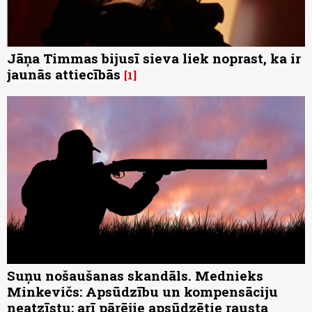
Jāņa Timmas bijusī sieva liek noprast, ka ir
jaunās attiecībās
1
Suņu nošaušanas skandāls. Mednieks
Minkevičs: Apsūdzību un kompensāciju
neatzīstu; arī pārējie apsūdzētie rausta