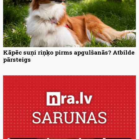
Kāpēc suņi riņķo pirms apgulšanās? Atbilde
pārsteigs