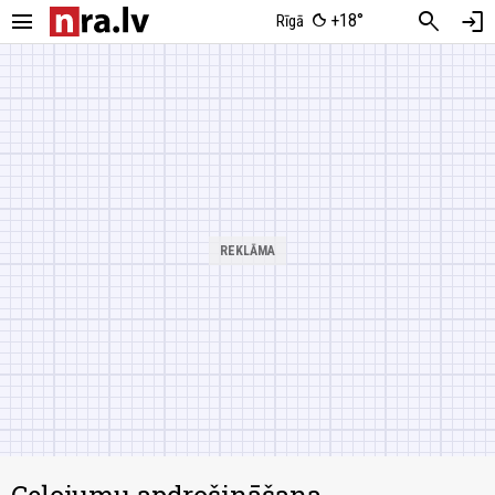
menu
search
login
+18°
Rīgā