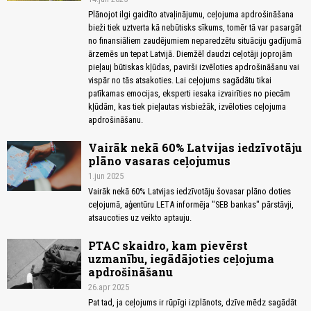
Plānojot ilgi gaidīto atvaļinājumu, ceļojuma apdrošināšana
bieži tiek uztverta kā nebūtisks sīkums, tomēr tā var pasargāt
no finansiāliem zaudējumiem neparedzētu situāciju gadījumā
ārzemēs un tepat Latvijā. Diemžēl daudzi ceļotāji joprojām
pieļauj būtiskas kļūdas, pavirši izvēloties apdrošināšanu vai
vispār no tās atsakoties. Lai ceļojums sagādātu tikai
patīkamas emocijas, eksperti iesaka izvairīties no piecām
kļūdām, kas tiek pieļautas visbiežāk, izvēloties ceļojuma
apdrošināšanu.
Vairāk nekā 60% Latvijas iedzīvotāju
plāno vasaras ceļojumus
1.jun 2025
Vairāk nekā 60% Latvijas iedzīvotāju šovasar plāno doties
ceļojumā, aģentūru LETA informēja "SEB bankas" pārstāvji,
atsaucoties uz veikto aptauju.
PTAC skaidro, kam pievērst
uzmanību, iegādājoties ceļojuma
apdrošināšanu
26.apr 2025
Pat tad, ja ceļojums ir rūpīgi izplānots, dzīve mēdz sagādāt