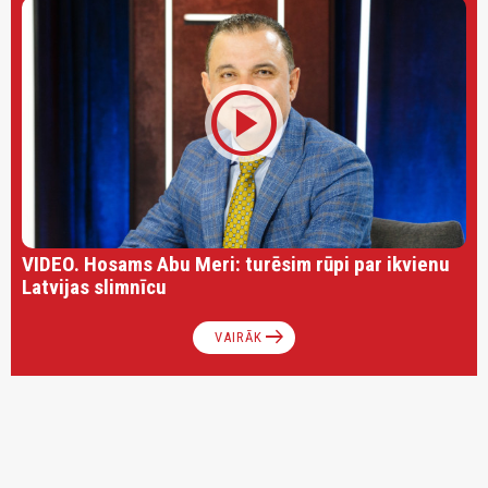
play_circle
VIDEO. Hosams Abu Meri: turēsim rūpi par ikvienu
Latvijas slimnīcu
arrow_right_alt
VAIRĀK