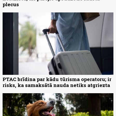
plecus
PTAC brīdina par kādu tūrisma operatoru; ir
risks, ka samaksātā nauda netiks atgriezta