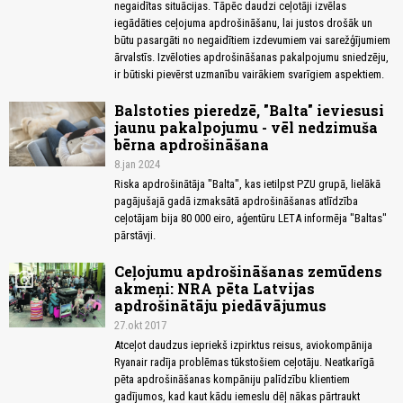
negaidītas situācijas. Tāpēc daudzi ceļotāji izvēlas
iegādāties ceļojuma apdrošināšanu, lai justos drošāk un
būtu pasargāti no negaidītiem izdevumiem vai sarežģījumiem
ārvalstīs. Izvēloties apdrošināšanas pakalpojumu sniedzēju,
ir būtiski pievērst uzmanību vairākiem svarīgiem aspektiem.
Balstoties pieredzē, "Balta" ieviesusi
jaunu pakalpojumu - vēl nedzimuša
bērna apdrošināšana
8.jan 2024
Riska apdrošinātāja "Balta", kas ietilpst PZU grupā, lielākā
pagājušajā gadā izmaksātā apdrošināšanas atlīdzība
ceļotājam bija 80 000 eiro, aģentūru LETA informēja "Baltas"
pārstāvji.
Ceļojumu apdrošināšanas zemūdens
photo_camera
akmeņi: NRA pēta Latvijas
apdrošinātāju piedāvājumus
27.okt 2017
Atceļot daudzus iepriekš izpirktus reisus, aviokompānija
Ryanair radīja problēmas tūkstošiem ceļotāju. Neatkarīgā
pēta apdrošināšanas kompāniju palīdzību klientiem
gadījumos, kad kaut kādu iemeslu dēļ nākas pārtraukt