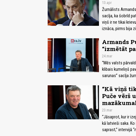
13.apr
Žurnālists Armands
sacīja, ka šobrīd pa
viņš ir ne tikai krie
iznāca, pirms bija z
Armands Puč
“izmētāt pa
24.mar
“Mēs valsts pārvaldi
klibais kumeliņš pav
sarunas” sacīja žur
“Kā viņš ti
Puče vērš u
mazākumak
23.mar
“Jāsaprot, kur ir iz
kā latvieši saka. Ko
saprast,” intervijā 