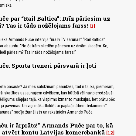
zemiska.
e par “Rail Baltica”: Drīz pāriesim uz
? Tas ir tāds nožēlojams farss!
1
ieks Armands Puče intervijā “nra.lv TV sarunas” “Rail Baltica”
ar absurdu: “No četrām sliedēm pāriesim uz divām sliedēm. Ko,
iedi pāriesim? Tas ir tāds nožēlojams farss.”
e: Sporta treneri pārsvarā ir ļoti
porta pasaulē? Ja mēs salīdzinām paaudzes, tad ir tā, ka, piemēram,
rši skatīties uz jaunajiem cilvēkiem, kas būtībā vēl nav pieredzējuši
ežēlīgums slēpjas tajā, ka vispirms izmanto muskuļus, bet prātu pēc
d, ja paveicas. Un viņi māk atbildēt ar paplašinātiem teikumiem,”
 sarunas” sacīja žurnālists un rakstnieks Armands Puče.
aču ir ārprāts!” Armands Puče par to, kā
atvērt kontu Latvijas komercbankā
12