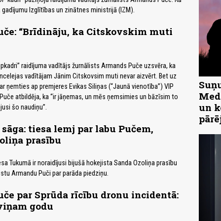
gadījumu Izglītības un zinātnes ministrijā (IZM).
če: “Brīdināju, ka Citskovskim muti
pkadri” raidījuma vadītājs žurnālists Armands Puče uzsvēra, ka
ncelejas vadītājam Jānim Citskovsim muti nevar aizvērt. Bet uz
Suņu
r ņemties ap premjeres Evikas Siliņas (“Jaunā vienotība”) VIP
Medn
Puče atbildēja, ka “ir jāņemas, un mēs ņemsimies un bāzīsim to
un k
rējusi šo naudiņu”.
pārē
 sāga: tiesa lemj par labu Pučem,
oliņa prasību
sa Tukumā ir noraidījusi bijušā hokejista Sanda Ozoliņa prasību
ālistu Armandu Puči par parāda piedziņu.
e par Sprūda rīcību dronu incidentā:
 viņam godu