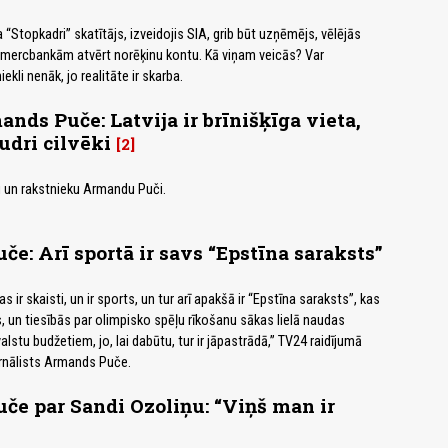
“Stopkadri” skatītājs, izveidojis SIA, grib būt uzņēmējs, vēlējās
omercbankām atvērt norēķinu kontu. Kā viņam veicās? Var
ekli nenāk, jo realitāte ir skarba.
nds Puče: Latvija ir brīnišķīga vieta,
udri cilvēki
2
u un rakstnieku Armandu Puči.
e: Arī sportā ir savs “Epstīna saraksts”
 kas ir skaisti, un ir sports, un tur arī apakšā ir “Epstīna saraksts”, kas
s, un tiesībās par olimpisko spēļu rīkošanu sākas lielā naudas
lstu budžetiem, jo, lai dabūtu, tur ir jāpastrādā,” TV24 raidījumā
urnālists Armands Puče.
e par Sandi Ozoliņu: “Viņš man ir