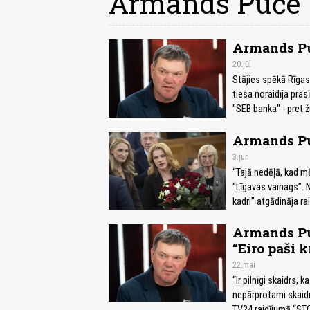
Armands Puče
Armands Puč
20.jūl
Stājies spēkā Rīgas
tiesa noraidīja pras
"SEB banka" - pret 
Armands Puč
3.jun
“Tajā nedēļā, kad m
“Līgavas vainags”. N
kadri” atgādināja r
Armands Puč
“Eiro paši k
22.mai
“Ir pilnīgi skaidrs, 
nepārprotami skaidr
TV24 raidījumā “STO