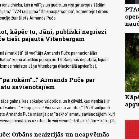
 ienaidnieku, kas ir viltīgs un gudrs, un viņi gatavojas šādām
PTAC
cijām,” TV24 raidījumā “#dienaspersonība”, komentējot dronu
oper
sacīja žurnālists Armands Puče.
naud
ot, kāpēc tu, Jāni, publiski negriezi
e tieši pajautā Vitenbergam
nāsimatklāti” tā vadītājs Armands Puče par nacionālās
Baltic” krahu atbildību prasīja no 14. Saeimas deputāta, bijušā
ksmes ministra Jāņa Vitenberga (Nacionālā apvienība).
t “pa rokām”...” Armands Puče par
matu savienotājiem
Kāpē
, tāds galms, kas apkalpo valdošos, un ir cilvēki, kas vienkārši ir
apgu
ot vadiņus” – hops, un ir! Viņi savieno amatus,” TV24 raidījumā
sts Armands Puče stāstīja par “trekno” amatu savienotājiem, kuri
vienas ministrijas uz otru. Un viņi vienmēr krīt uz kājām – kā kaķīši.
če: Orbāns neaizrijās un neapvēmās