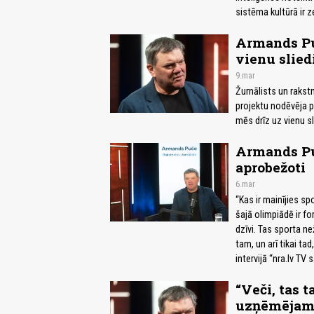
sistēma kultūrā ir 
Armands Puč
vienu sliedi
9.mar
Žurnālists un rakstn
projektu nodēvēja p
mēs drīz uz vienu sl
Armands Puč
aprobežoti
6.mar
“Kas ir mainījies s
šajā olimpiādē ir fo
dzīvi. Tas sporta n
tam, un arī tikai ta
intervijā “nra.lv TV
“Veči, tas t
uzņēmējam 