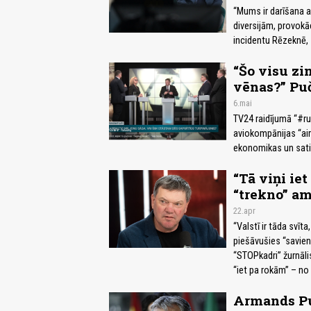
“Mums ir darīšana ar
diversijām, provokā
incidentu Rēzeknē, 
“Šo visu zin
vēnas?” Puč
6.mai
TV24 raidījumā “#ru
aviokompānijas “air
ekonomikas un sati
“Tā viņi ie
“trekno” a
22.apr
“Valstī ir tāda svīta
piešāvušies “savien
“STOPkadri” žurnāli
“iet pa rokām” – no 
Armands Pu