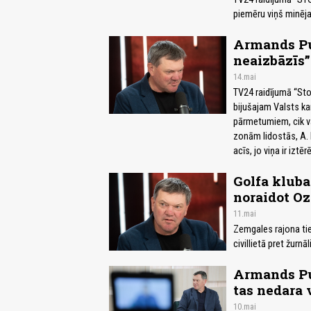
piemēru viņš minēja 
Armands Pu
neaizbāzīs”
14.mai
TV24 raidījumā “Sto
bijušajam Valsts ka
pārmetumiem, cik va
zonām lidostās, A. 
acīs, jo viņa ir iztē
Golfa kluba
noraidot Oz
11.mai
Zemgales rajona tie
civillietā pret žurn
Armands Puč
tas nedara
10.mai