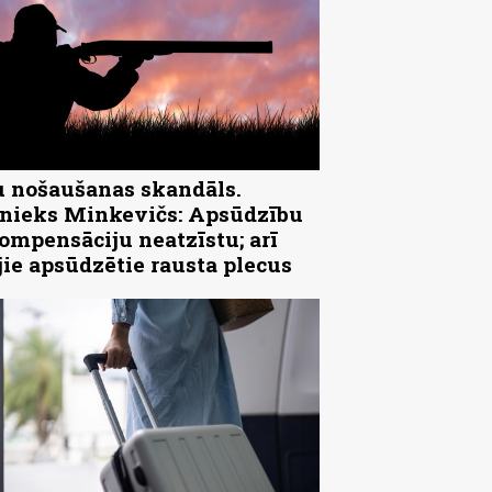
 nošaušanas skandāls.
ieks Minkevičs: Apsūdzību
ompensāciju neatzīstu; arī
jie apsūdzētie rausta plecus