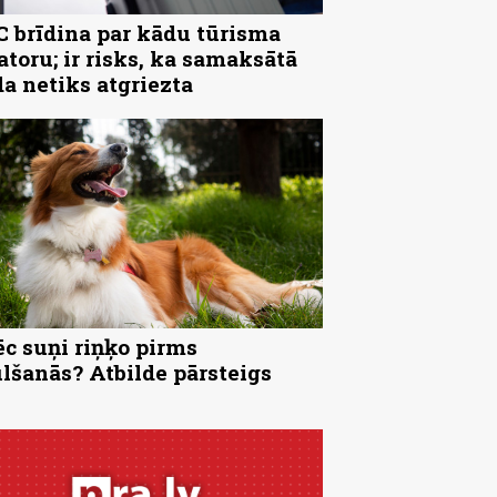
 brīdina par kādu tūrisma
atoru; ir risks, ka samaksātā
a netiks atgriezta
c suņi riņķo pirms
lšanās? Atbilde pārsteigs