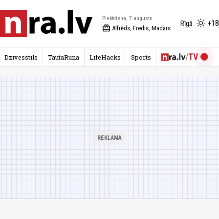
Piektdiena, 7.augusts
+18
Rīgā
redeem
Alfrēds, Fredis, Madars
Dzīvesstils
TautaRunā
LifeHacks
Sports