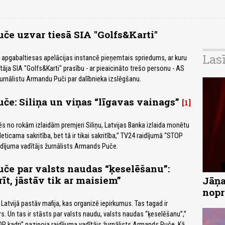
e uzvar tiesā SIA "Golfs&Karti"
Las
 apgabaltiesas apelācijas instancē pieņemtais spriedums, ar kuru
ītāja SIA "Golfs&Karti" prasību - ar pieaicināto trešo personu - AS
žurnālistu Armandu Puči par dalībnieka izslēgšanu.
e: Siliņa un viņas “līgavas vainags”
1
ēs no rokām izlaidām premjeri Siliņu, Latvijas Banka izlaida monētu
eticama sakritība, bet tā ir tikai sakritība,” TV24 raidījumā “STOP
aidījuma vadītājs žurnālists Armands Puče.
e par valsts naudas “ķeselēšanu”:
rīt, jāstāv tik ar maisiem”
Jāņa
nopr
ka Latvijā pastāv mafija, kas organizē iepirkumus. Tas tagad ir
s. Un tas ir stāsts par valsts naudu, valsts naudas “ķeselēšanu”,”
P kadri” paziņoja raidījuma vadītājs žurnālists Armands Puče. Kā