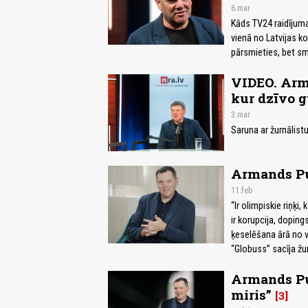
6.mar
Kāds TV24 raidījuma 
vienā no Latvijas k
pārsmieties, bet smi
VIDEO. Arma
kur dzīvo g
3.mar
Saruna ar žurnālist
Armands Puč
11.feb
“Ir olimpiskie riņķi,
ir korupcija, doping
ķeselēšana ārā no va
“Globuss” sacīja ž
Armands Puč
miris”
3