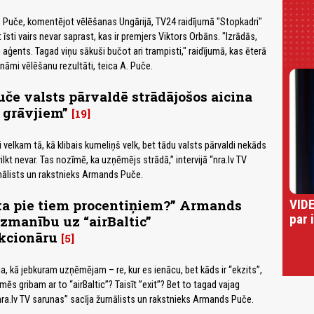
 Puče, komentējot vēlēšanas Ungārijā, TV24 raidījumā "Stopkadri"
t īsti vairs nevar saprast, kas ir premjers Viktors Orbāns. "Izrādās,
vu aģents. Tagad viņu sākuši bučot ari trampisti," raidījumā, kas ēterā
ināmi vēlēšanu rezultāti, teica A. Puče.
e valsts pārvaldē strādājošos aicina
 grāvjiem”
19
 velkam tā, kā klibais kumeliņš velk, bet tādu valsts pārvaldi nekāds
ilkt nevar. Tas nozīmē, ka uzņēmējs strādā,” intervijā “nra.lv TV
nālists un rakstnieks Armands Puče.
VIDE
ka pie tiem procentiņiem?” Armands
par 
zmanību uz “airBaltic”
cionāru
5
eja, kā jebkuram uzņēmējam – re, kur es ienācu, bet kāds ir “ekzits”,
 mēs gribam ar to “airBaltic”? Taisīt ”exit”? Bet to tagad vajag
“nra.lv TV sarunas” sacīja žurnālists un rakstnieks Armands Puče.