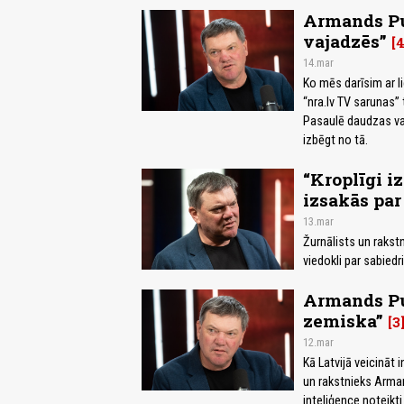
Armands Puč
vajadzēs”
14.mar
Ko mēs darīsim ar l
“nra.lv TV sarunas”
Pasaulē daudzas val
izbēgt no tā.
“Kroplīgi i
izsakās par
13.mar
Žurnālists un rakst
viedokli par sabied
Armands Puč
zemiska”
3
12.mar
Kā Latvijā veicināt 
un rakstnieks Arman
inteliģence noteikt