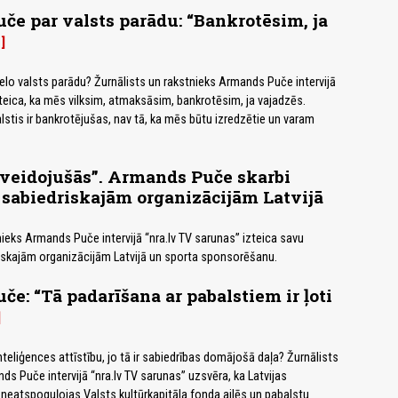
e par valsts parādu: “Bankrotēsim, ja
4
ielo valsts parādu? Žurnālists un rakstnieks Armands Puče intervijā
 teica, ka mēs vilksim, atmaksāsim, bankrotēsim, ja vajadzēs.
stis ir bankrotējušas, nav tā, ka mēs būtu izredzētie un varam
zveidojušās”. Armands Puče skarbi
 sabiedriskajām organizācijām Latvijā
nieks Armands Puče intervijā “nra.lv TV sarunas” izteica savu
riskajām organizācijām Latvijā un sporta sponsorēšanu.
e: “Tā padarīšana ar pabalstiem ir ļoti
inteliģences attīstību, jo tā ir sabiedrības domājošā daļa? Žurnālists
ds Puče intervijā “nra.lv TV sarunas” uzsvēra, ka Latvijas
i neatspoguļojas Valsts kultūrkapitāla fonda ailēs un pabalstu