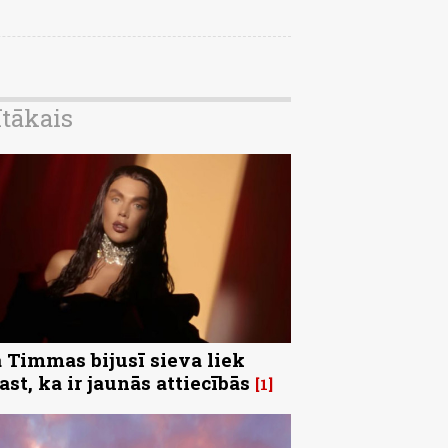
ītākais
 Timmas bijusī sieva liek
ast, ka ir jaunās attiecībās
1