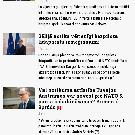
17.mar
Latvijas bruņotajiem spēkiem kopumā nav atbilstošu militāri
tehnisko resursu, lai efektīvi piedalītos Hormuza šauruma
atbloķēšanā, aģentūrai LETA vērtēja bijušais Nacionālo
bruņoto spēku komandieris Juris Maklakovs.
Sēlijā notiks vērienīgi bezpilota
lidaparātu izmēģinājumi
15.mar
Šogad Latvijā plānoti vairāki visaptveroši bezpilota
lidaparātu un to pretdarbību sistēmu testi NATO iniciatīvas
"NATO Innovation Range" laikā, šonedēļ notikušajā
aizsardzības industrijas konsultatīvās padomes sēdē
informēja aizsardzības ministrs Andris Sprūds (P).
Vai notikumu attīstība Tuvajos
Austrumos var novest pie NATO 5.
panta iedarbināšanas? Komentē
Sprūds
1
4.mar
ASV un Izraēlas izvērstie militārie triecieni Irānai rada virkni
pamatotu bažu un risku, trešdien intervijā TV3 sprieda
aizsardzības ministrs Andris Sprūds (P).