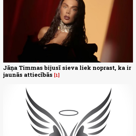
Jāņa Timmas bijusī sieva liek noprast, ka ir
jaunās attiecībās
1