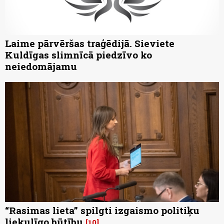
Laime pārvēršas traģēdijā. Sieviete
Kuldīgas slimnīcā piedzīvo ko
neiedomājamu
“Rasimas lieta” spilgti izgaismo politiķu
liekulīgo būtību
10