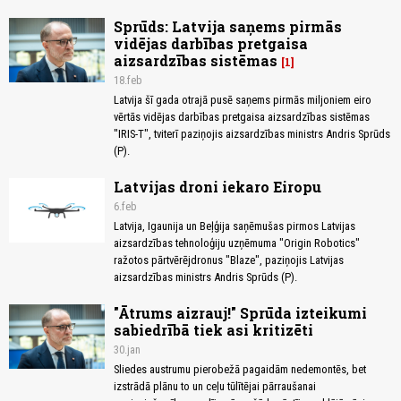
Sprūds: Latvija saņems pirmās
vidējas darbības pretgaisa
aizsardzības sistēmas
1
18.feb
Latvija šī gada otrajā pusē saņems pirmās miljoniem eiro
vērtās vidējas darbības pretgaisa aizsardzības sistēmas
"IRIS-T", tviterī paziņojis aizsardzības ministrs Andris Sprūds
(P).
Latvijas droni iekaro Eiropu
6.feb
Latvija, Igaunija un Beļģija saņēmušas pirmos Latvijas
aizsardzības tehnoloģiju uzņēmuma "Origin Robotics"
ražotos pārtvērējdronus "Blaze", paziņojis Latvijas
aizsardzības ministrs Andris Sprūds (P).
"Ātrums aizrauj!" Sprūda izteikumi
sabiedrībā tiek asi kritizēti
30.jan
Sliedes austrumu pierobežā pagaidām nedemontēs, bet
izstrādā plānu to un ceļu tūlītējai pārraušanai