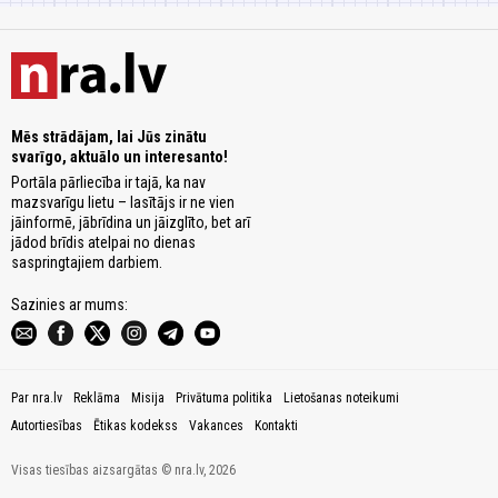
Mēs strādājam, lai Jūs zinātu
svarīgo, aktuālo un interesanto!
Portāla pārliecība ir tajā, ka nav
mazsvarīgu lietu – lasītājs ir ne vien
jāinformē, jābrīdina un jāizglīto, bet arī
jādod brīdis atelpai no dienas
saspringtajiem darbiem.
Sazinies ar mums:
Par nra.lv
Reklāma
Misija
Privātuma politika
Lietošanas noteikumi
Autortiesības
Ētikas kodekss
Vakances
Kontakti
Visas tiesības aizsargātas © nra.lv, 2026