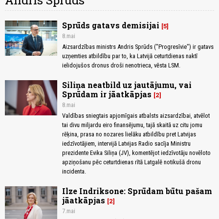
Andris Sprūds
Sprūds gatavs demisijai
5
8.mai
Aizsardzības ministrs Andris Sprūds ("Progresīvie") ir gatavs
uzņemties atbildību par to, ka Latvijā ceturtdienas naktī
ielidojušos dronus droši nenotrieca, vēsta LSM.
Siliņa neatbild uz jautājumu, vai
Sprūdam ir jāatkāpjas
2
8.mai
Valdības sniegtais apjomīgais atbalsts aizsardzībai, atvēlot
tai divu miljardu eiro finansējumu, tajā skaitā uz citu jomu
rēķina, prasa no nozares lielāku atbildību pret Latvijas
iedzīvotājiem, intervijā Latvijas Radio sacīja Ministru
prezidente Evika Siliņa (JV), komentējot iedzīvotāju novēloto
apziņošanu pēc ceturtdienas rītā Latgalē notikušā dronu
incidenta.
Ilze Indriksone: Sprūdam būtu pašam
jāatkāpjas
2
7.mai