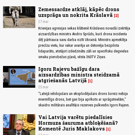
Zemessardze atklāj, kāpēc drons
uzsprāga un nokrita Krāslavā
2
27.mar
Krievijas agresijas sekas klātienē Krāslavas novadā izvērtēja
aizsardzības ministrs Andris Sprūds, kurš drona incidenta
dēļ pārtrauca savu darba vizīti Ukrainā. Ministrs apmeklēja
precīzu vietu, kur vakar avarēja un detonēja bezpilota
lidaparāts, atstājot izdedzinātu zāli un specifisku degvielas
smaku pierobežas pļavā, vēsta 360TV Ziņas.
Igoru Rajevu bažīgu dara
aizsardzības ministra steidzamā
atgriešanās Latvijā
1
25.mar
"Latvijā ielidojušais un eksplodējušais drons šoreiz nebija
miermīlīgs drons, bet gan bija aprīkots ar sprāgstvielām,"
skaidro militārais analītiķis rezerves pulkvedis Igors Rajevs.
Vai Latvija varētu piedalīsies
Hormuza šauruma atbloķēšanā?
Komentē Juris Maklakovs
1