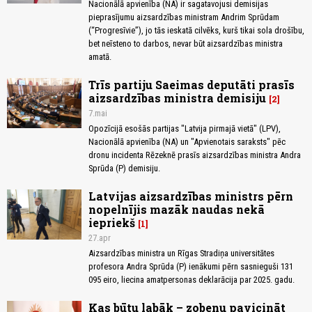
Nacionālā apvienība (NA) ir sagatavojusi demisijas
pieprasījumu aizsardzības ministram Andrim Sprūdam
(“Progresīvie”), jo tās ieskatā cilvēks, kurš tikai sola drošību,
bet neīsteno to darbos, nevar būt aizsardzības ministra
amatā.
Trīs partiju Saeimas deputāti prasīs
aizsardzības ministra demisiju
2
7.mai
Opozīcijā esošās partijas "Latvija pirmajā vietā" (LPV),
Nacionālā apvienība (NA) un "Apvienotais saraksts" pēc
dronu incidenta Rēzeknē prasīs aizsardzības ministra Andra
Sprūda (P) demisiju.
Latvijas aizsardzības ministrs pērn
nopelnījis mazāk naudas nekā
iepriekš
1
27.apr
Aizsardzības ministra un Rīgas Stradiņa universitātes
profesora Andra Sprūda (P) ienākumi pērn sasnieguši 131
095 eiro, liecina amatpersonas deklarācija par 2025. gadu.
Kas būtu labāk – zobenu pavicināt