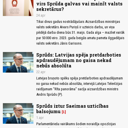
virs Sprūda galvas vai mainīt valsts
sekretārus?
24.apr
Tikai divus gadus nostrādājušais Aizsardzības ministrijas
valsts sekretārs Aivars Puriņš ir uzteicis darbu, un viņa
pēdējā darba diena būs 31. maijs. Gada alga – mazliet vairāk
par 50 000 eiro. 2023. gada beigās amatu pameta ilggadējais
valsts sekretārs Jānis Garisons.
Sprūds: Latvijas spēja pretdarboties
apdraudējumam no gaisa nekad
nebūs absolūta
22.apr
Latvijas bruņoto spēku spēja pretdarboties apdraudējumam
no gaisa nekad nebūs absolūta, intervijā Latvijas Televīzijas
raidījumam "Rīta panorāma" sacīja aizsardzības ministrs
Andris Sprūds (P).
Sprūds iztur Saeimas uzticības
balsojumu
1
1.apr
Parlamentāriešu vairākums šodien noraidīja opozīcijas