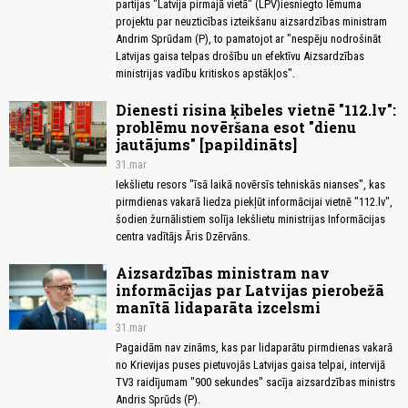
partijas "Latvija pirmajā vietā" (LPV)iesniegto lēmuma
projektu par neuzticības izteikšanu aizsardzības ministram
Andrim Sprūdam (P), to pamatojot ar "nespēju nodrošināt
Latvijas gaisa telpas drošību un efektīvu Aizsardzības
ministrijas vadību kritiskos apstākļos".
Dienesti risina ķibeles vietnē "112.lv":
problēmu novēršana esot "dienu
jautājums" [papildināts]
31.mar
Iekšlietu resors "īsā laikā novērsīs tehniskās nianses", kas
pirmdienas vakarā liedza piekļūt informācijai vietnē "112.lv",
šodien žurnālistiem solīja Iekšlietu ministrijas Informācijas
centra vadītājs Āris Dzērvāns.
Aizsardzības ministram nav
informācijas par Latvijas pierobežā
manītā lidaparāta izcelsmi
31.mar
Pagaidām nav zināms, kas par lidaparātu pirmdienas vakarā
no Krievijas puses pietuvojās Latvijas gaisa telpai, intervijā
TV3 raidījumam "900 sekundes" sacīja aizsardzības ministrs
Andris Sprūds (P).