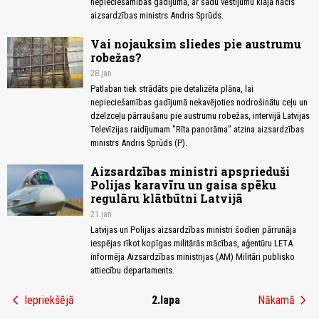
nepieciešamības gadījumā, ar šādu vēstījumu klājā nācis
aizsardzības ministrs Andris Sprūds.
Vai nojauksim sliedes pie austrumu
robežas?
28.jan
Patlaban tiek strādāts pie detalizēta plāna, lai
nepieciešamības gadījumā nekavējoties nodrošinātu ceļu un
dzelzceļu pārraušanu pie austrumu robežas, intervijā Latvijas
Televīzijas raidījumam "Rīta panorāma" atzina aizsardzības
ministrs Andris Sprūds (P).
Aizsardzības ministri apsprieduši
Polijas karavīru un gaisa spēku
regulāru klātbūtni Latvijā
21.jan
Latvijas un Polijas aizsardzības ministri šodien pārrunāja
iespējas rīkot kopīgas militārās mācības, aģentūru LETA
informēja Aizsardzības ministrijas (AM) Militāri publisko
attiecību departaments.
chevron_left
chevron_right
Iepriekšējā
2.lapa
Nākamā