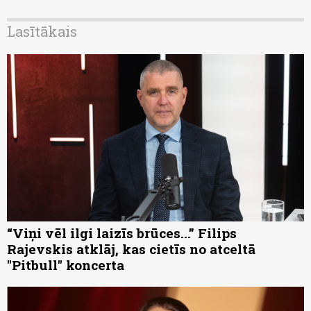
Lasītākais
“Viņi vēl ilgi laizīs brūces...” Filips
Rajevskis atklāj, kas cietīs no atceltā
"Pitbull" koncerta