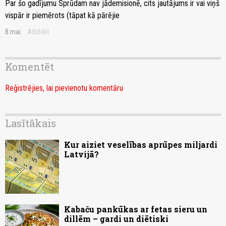
Par šo gadījumu Sprūdam nav jādemisionē, cits jautājums ir vai viņš
vispār ir piemērots (tāpat kā pārējie
8.mai
Atbildēt
Komentēt
Reģistrējies, lai pievienotu komentāru
Lasītākais
Kur aiziet veselības aprūpes miljardi
Latvijā?
Kabaču pankūkas ar fetas sieru un
dillēm – gardi un diētiski