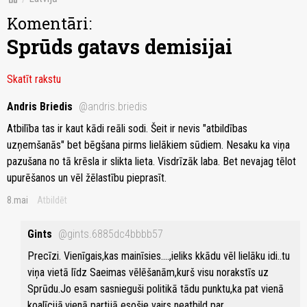
Komentāri:
Sprūds gatavs demisijai
Skatīt rakstu
Andris Briedis
@andris.briedis
Atbilība tas ir kaut kādi reāli sodi. Šeit ir nevis "atbildības
uzņemšanās" bet bēgšana pirms lielākiem sūdiem. Nesaku ka viņa
pazušana no tā krēsla ir slikta lieta. Visdrīzāk laba. Bet nevajag tēlot
upurēšanos un vēl žēlastību pieprasīt.
8.mai
Atbildēt
Gints
@gints.6885dc4bbbb57
Precīzi. Vienīgais,kas mainīsies....,ieliks kkādu vēl lielāku idi..tu
viņa vietā līdz Saeimas vēlēšanām,kurš visu norakstīs uz
Sprūdu.Jo esam sasnieguši politikā tādu punktu,ka pat vienā
koalīcijā,vienā partijā esošie vairs neatbild par