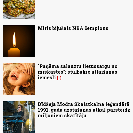
Miris bijušais NBA čempions
"Paņēma salauztu lietussargu no
miskastes"; stulbākie atlaišanas
iemesli
1
Dīdžeja Modra Skaistkalna leģendārā
1991. gada uzstāšanās atkal pārsteidz
miljoniem skatītāju