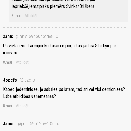
iepriekšējiem,tipisks piemērs Švinka/Briškens.
8.mai
Atbildēt
žanis
@anis.694b0abfd8810
Un vieta iecelt armijnieku kuram ir poņa kas jadara.Slaidiņu par
ministru
8.mai
Atbildēt
Jozefs
@jozefs
Kapec jademiniose, ja saksies pa istam, tad ari vai visi demionises?
Laba atbildibas uznemsanas?
8.mai
Atbildēt
Jānis.
@j.nis.69b1258435a5d