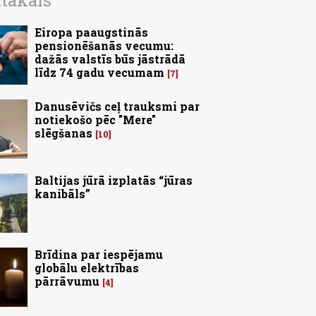
ītākais
Eiropa paaugstinās
pensionēšanās vecumu:
dažās valstīs būs jāstrādā
līdz 74 gadu vecumam
7
Danusēvičs ceļ trauksmi par
notiekošo pēc "Mere"
slēgšanas
10
Baltijas jūrā izplatās “jūras
kanibāls”
Brīdina par iespējamu
globālu elektrības
pārrāvumu
4