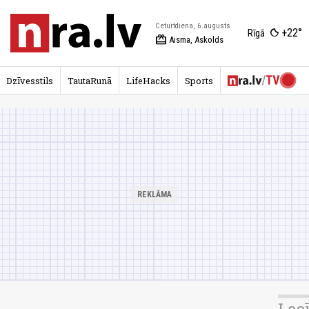
Ceturtdiena, 6.augusts
+22°
Rīgā
redeem
Aisma, Askolds
Dzīvesstils
TautaRunā
LifeHacks
Sports