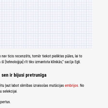
n nav ticis recenzēts, tomēr tiekot pieliktas pūles, lai to
 [tehnoloģija] rīt tiks izmantota klīnikās,” sacīja Egli.
sen ir bijusi pretrunīga
tu ļaut labot slimības izraisošas mutācijas
embrijos
. No
 selekcijai.
spertus.