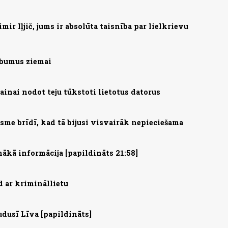
ir Iļjič, jums ir absolūta taisnība par lielkrievu
abumus ziemai
ainai nodot teju tūkstoti lietotus datorus
me brīdī, kad tā bijusi visvairāk nepieciešama
nākā informācija [papildināts 21:58]
d ar krimināllietu
udusī Līva [papildināts]