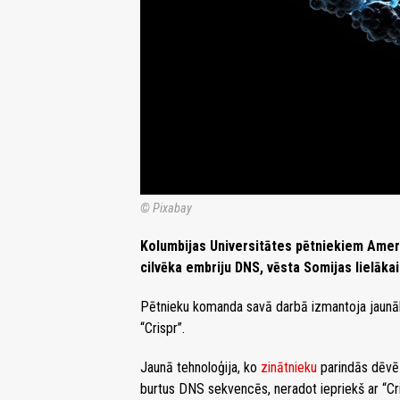
© Pixabay
Kolumbijas Universitātes pētniekiem Amerik
cilvēka embriju DNS, vēsta Somijas lielāka
Pētnieku komanda savā darbā izmantoja jaunākas
“Crispr”.
Jaunā tehnoloģija, ko
zinātnieku
parindās dēvē 
burtus DNS sekvencēs, neradot iepriekš ar “Cr