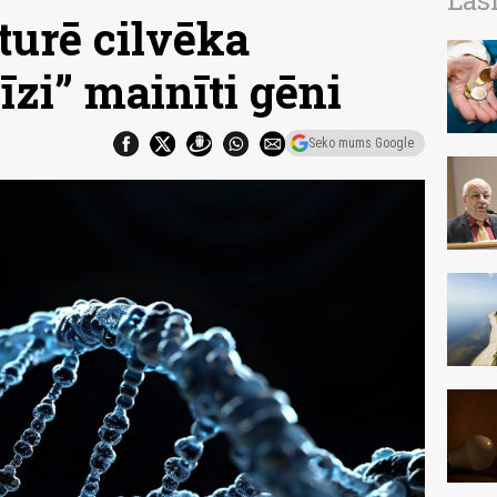
Las
turē cilvēka
zi” mainīti gēni
Seko mums Google