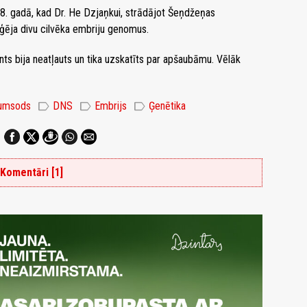
8. gadā, kad Dr. He Dzjaņkui, strādājot Šeņdžeņas
iģēja divu cilvēka embriju genomus.
ents bija neatļauts un tika uzskatīts par apšaubāmu. Vēlāk
label
label
label
tumsods
DNS
Embrijs
Ģenētika
Komentāri [1]