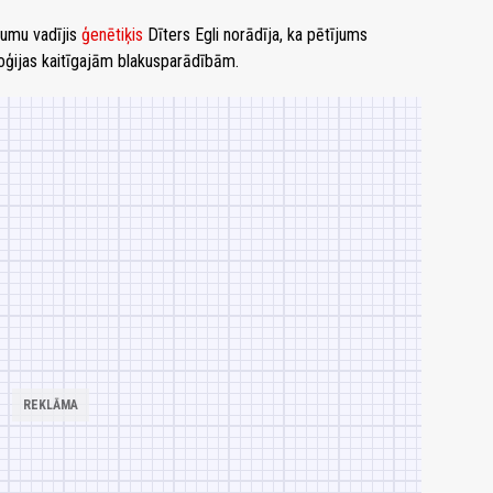
jumu vadījis
ģenētiķis
Dīters Egli norādīja, ka pētījums
loģijas kaitīgajām blakusparādībām.