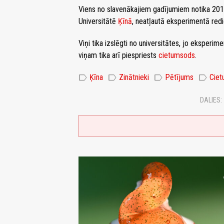
Viens no slavenākajiem gadījumiem notika 201
Universitātē
Ķīnā
, neatļautā eksperimentā red
Viņi tika izslēgti no universitātes, jo eksperim
viņam tika arī piespriests
cietumsods
.
label
label
label
label
Ķīna
Zinātnieki
Pētījums
Cie
DALIES: