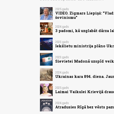
2025.gads
VIDEO. Zigmars Liepiņš: "Vladim
šovinismu"
2024.gads
3 padomi, kā uzglabāt dārza l
2023.gads
Iekšlietu ministrija plāno Ukr
2023.gads
Sievietei Madonā uzspīd veiks
2024.gads
Ukrainas kara 894. diena. Jau
2025.gads
Laimai Vaikulei Krievijā drau
2024.gads
Atradusies Rīgā bez vēsts paz