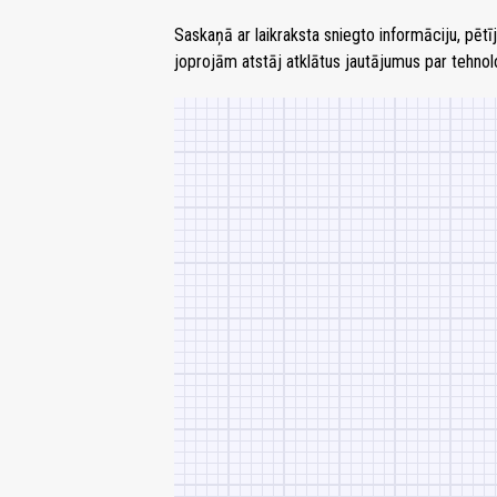
Saskaņā ar laikraksta sniegto informāciju, pētī
joprojām atstāj atklātus jautājumus par tehno