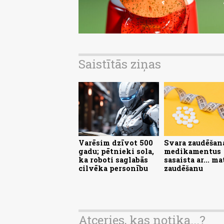
Saistītās ziņas
Varēsim dzīvot 500
Svara zaudēšan
gadu; pētnieki sola,
medikamentus
ka roboti saglabās
sasaista ar... ma
cilvēka personību
zaudēšanu
Atceries, kas notika...?