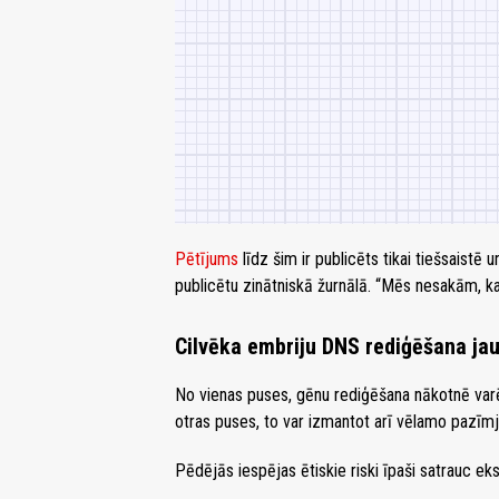
Pētījums
līdz šim ir publicēts tikai tiešsaistē u
publicētu zinātniskā žurnālā. “Mēs nesakām, ka šī
Cilvēka embriju DNS rediģēšana jau 
No vienas puses, gēnu rediģēšana nākotnē varē
otras puses, to var izmantot arī vēlamo pazīmju
Pēdējās iespējas ētiskie riski īpaši satrauc ek