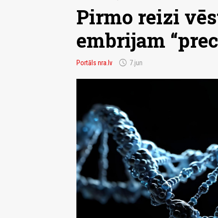
Pirmo reizi vēs
embrijam “precī
schedule
Portāls nra.lv
7.jun