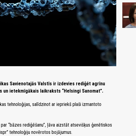
as Savienotajās Valstīs ir izdevies rediģēt agrīnu
is un ietekmīgākais laikraksts “Helsingi Sanomat”.
 tehnoloģijas, salīdzinot ar iepriekš plaši izmantoto
par “bāzes rediģēšanu”, ļāva aizstāt atsevišķus ģenētiskos
ispr” tehnoloģiju novērotos bojājumus.