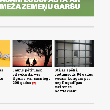
as
Jauns pētījums:
Stājas spēkā
cilvēka dzīves
cietumsods 94 gadus
tu
ilgums var sasniegt
vecam kungam par
200 gadus
nepilngadīgas
2
meitenes
notriekšanu