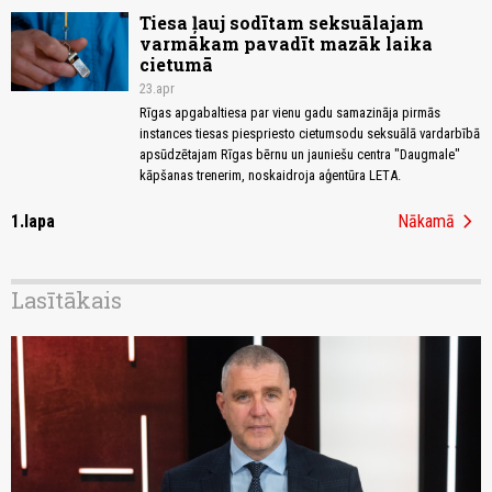
Tiesa ļauj sodītam seksuālajam
varmākam pavadīt mazāk laika
cietumā
23.apr
Rīgas apgabaltiesa par vienu gadu samazināja pirmās
instances tiesas piespriesto cietumsodu seksuālā vardarbībā
apsūdzētajam Rīgas bērnu un jauniešu centra "Daugmale"
kāpšanas trenerim, noskaidroja aģentūra LETA.
chevron_right
1.lapa
Nākamā
Lasītākais