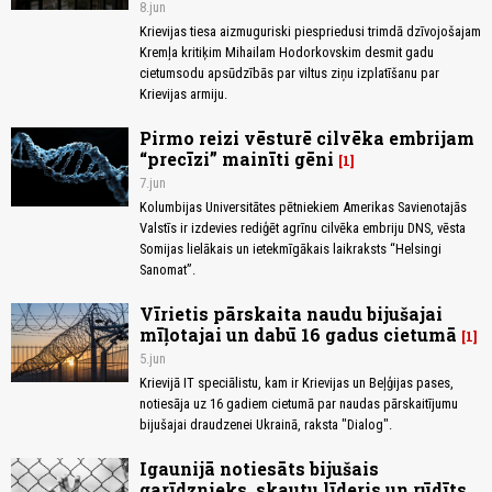
8.jun
Krievijas tiesa aizmuguriski piespriedusi trimdā dzīvojošajam
Kremļa kritiķim Mihailam Hodorkovskim desmit gadu
cietumsodu apsūdzībās par viltus ziņu izplatīšanu par
Krievijas armiju.
Pirmo reizi vēsturē cilvēka embrijam
“precīzi” mainīti gēni
1
7.jun
Kolumbijas Universitātes pētniekiem Amerikas Savienotajās
Valstīs ir izdevies rediģēt agrīnu cilvēka embriju DNS, vēsta
Somijas lielākais un ietekmīgākais laikraksts “Helsingi
Sanomat”.
Vīrietis pārskaita naudu bijušajai
mīļotajai un dabū 16 gadus cietumā
1
5.jun
Krievijā IT speciālistu, kam ir Krievijas un Beļģijas pases,
notiesāja uz 16 gadiem cietumā par naudas pārskaitījumu
bijušajai draudzenei Ukrainā, raksta "Dialog".
Igaunijā notiesāts bijušais
garīdznieks, skautu līderis un rūdīts