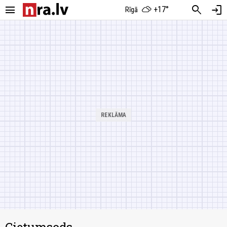
menu
search
login
+17°
Rīgā