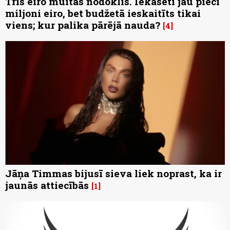
Trīs eiro muitas nodoklis. Iekasēti jau pieci
miljoni eiro, bet budžetā ieskaitīts tikai
viens; kur palika pārējā nauda?
4
Jāņa Timmas bijusī sieva liek noprast, ka ir
jaunās attiecībās
1