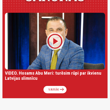
play_circle
VIDEO. Hosams Abu Meri: turēsim rūpi par ikvienu
Latvijas slimnīcu
arrow_right_alt
VAIRĀK