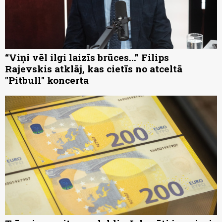
“Viņi vēl ilgi laizīs brūces...” Filips
Rajevskis atklāj, kas cietīs no atceltā
"Pitbull" koncerta