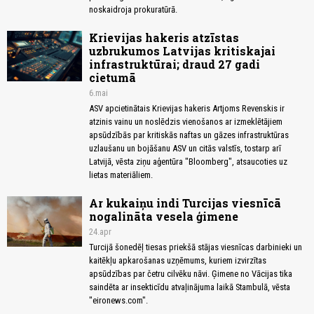
noskaidroja prokuratūrā.
Krievijas hakeris atzīstas
uzbrukumos Latvijas kritiskajai
infrastruktūrai; draud 27 gadi
cietumā
6.mai
ASV apcietinātais Krievijas hakeris Artjoms Revenskis ir
atzinis vainu un noslēdzis vienošanos ar izmeklētājiem
apsūdzībās par kritiskās naftas un gāzes infrastruktūras
uzlaušanu un bojāšanu ASV un citās valstīs, tostarp arī
Latvijā, vēsta ziņu aģentūra "Bloomberg", atsaucoties uz
lietas materiāliem.
Ar kukaiņu indi Turcijas viesnīcā
nogalināta vesela ģimene
24.apr
Turcijā šonedēļ tiesas priekšā stājas viesnīcas darbinieki un
kaitēkļu apkarošanas uzņēmums, kuriem izvirzītas
apsūdzības par četru cilvēku nāvi. Ģimene no Vācijas tika
saindēta ar insekticīdu atvaļinājuma laikā Stambulā, vēsta
"eironews.com".