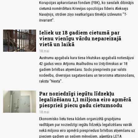
Korupcijas apkarošanas fondam (FBK), ko savulaik dibinājis
cietumā nomērdētais Krievijas opozīcijas līderis Aleksejs
Navaļnijs, otrdien ziņo neatkarīgais tīmekļa izdevums "T-
invariant".
Ieliek uz 18 gadiem cietumā par
vienu vienīgu vārdu nepareizajā
vietā un laikā
18.mai
Austrumu apgabala kara tiesa Irkutskas apgabalā notiesājusi
42 gadus veco Artjomu Asalhudinu no Ustj-Ilimskas ar 18
gadiem brīvības atņemšanu. Sods piespriests par valsts
nodevību, diversijas sagatavošanu un terorisma attaisnošanu,
raksta "Nexta".
Par noziedzīgi iegūtu līdzekļu
legalizēšanu 1,1 miljona eiro apmērā
piespriež piecu gadu cietumsodu
18.mai
Ekonomisko lietu tiesa kādam organizētā grupējuma
vadītājam par noziedzīgi iegūtu līdzekļu legalizēšanu vairāk
nekā miljona eiro apmērā piespriedusi brīvības atņemšanu uz
pieciem gadiem un sešiem mēnešiem, aģentūra LETA