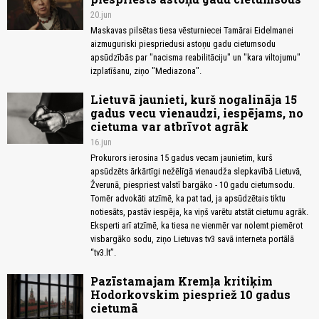
20.jun
Maskavas pilsētas tiesa vēsturniecei Tamārai Eidelmanei
aizmuguriski piespriedusi astoņu gadu cietumsodu
apsūdzībās par "nacisma reabilitāciju" un "kara viltojumu"
izplatīšanu, ziņo "Mediazona".
Lietuvā jaunieti, kurš nogalināja 15
gadus vecu vienaudzi, iespējams, no
cietuma var atbrīvot agrāk
16.jun
Prokurors ierosina 15 gadus vecam jaunietim, kurš
apsūdzēts ārkārtīgi nežēlīgā vienaudža slepkavībā Lietuvā,
Žverunā, piespriest valstī bargāko - 10 gadu cietumsodu.
Tomēr advokāti atzīmē, ka pat tad, ja apsūdzētais tiktu
notiesāts, pastāv iespēja, ka viņš varētu atstāt cietumu agrāk.
Eksperti arī atzīmē, ka tiesa ne vienmēr var nolemt piemērot
visbargāko sodu, ziņo Lietuvas tv3 savā interneta portālā
“tv3.lt”.
Pazīstamajam Kremļa kritiķim
Hodorkovskim piespriež 10 gadus
cietumā