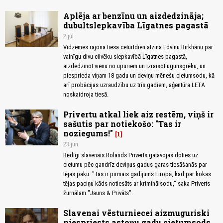
Aplēja ar benzīnu un aizdedzināja;
dubultslepkavība Līgatnes pagastā
2.jūl
Vidzemes rajona tiesa ceturtdien atzina Edvīnu Birkhānu par
vainīgu divu cilvēku slepkavībā Līgatnes pagastā,
aizdedzinot vienu no upuriem un izraisot ugunsgrēku, un
piesprieda viņam 18 gadu un deviņu mēnešu cietumsodu, kā
arī probācijas uzraudzību uz trīs gadiem, aģentūra LETA
noskaidroja tiesā.
Privertu atkal liek aiz restēm, viņš ir
sašutis par notiekošo: "Tas ir
noziegums!"
1
23.jun
Bēdīgi slavenais Rolands Priverts gatavojas doties uz
cietumu pēc gandrīz deviņus gadus garas tiesāšanās par
tējas paku. "Tas ir pirmais gadījums Eiropā, kad par kokas
tējas paciņu kāds notiesāts ar kriminālsodu," saka Priverts
žurnālam "Jauns & Privāts".
Slavenai vēsturniecei aizmuguriski
piespriests astoņu gadu cietumsods