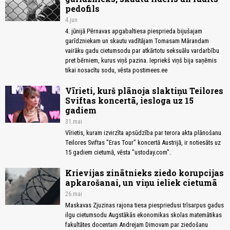
pedofils
4.jun
4. jūnijā Pērnavas apgabaltiesa piesprieda bijušajam
garīdzniekam un skautu vadītājam Tomasam Mārandam
vairāku gadu cietumsodu par atkārtotu seksuālu vardarbību
pret bērniem, kurus viņš pazina. Iepriekš viņš bija saņēmis
tikai nosacītu sodu, vēsta postimees.ee
Vīrieti, kurš plānoja slaktiņu Teilores
Sviftas koncertā, iesloga uz 15
gadiem
31.mai
Vīrietis, kuram izvirzīta apsūdzība par terora akta plānošanu
Teilores Sviftas "Eras Tour" koncertā Austrijā, ir notiesāts uz
15 gadiem cietumā, vēsta "ustoday.com".
Krievijas zinātnieks ziedo korupcijas
apkarošanai, un viņu ieliek cietumā
26.mai
Maskavas Zjuzinas rajona tiesa piespriedusi trīsarpus gadus
ilgu cietumsodu Augstākās ekonomikas skolas matemātikas
fakultātes docentam Andrejam Dimovam par ziedošanu