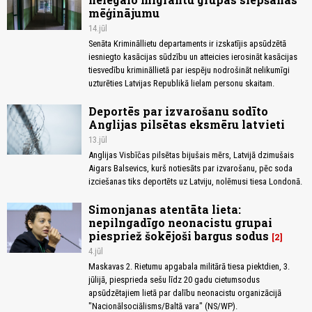
mēģinājumu
14.jūl
Senāta Krimināllietu departaments ir izskatījis apsūdzētā
iesniegto kasācijas sūdzību un atteicies ierosināt kasācijas
tiesvedību krimināllietā par iespēju nodrošināt nelikumīgi
uzturēties Latvijas Republikā lielam personu skaitam.
Deportēs par izvarošanu sodīto
Anglijas pilsētas eksmēru latvieti
13.jūl
Anglijas Visbīčas pilsētas bijušais mērs, Latvijā dzimušais
Aigars Balsevics, kurš notiesāts par izvarošanu, pēc soda
izciešanas tiks deportēts uz Latviju, nolēmusi tiesa Londonā.
Simonjanas atentāta lieta:
nepilngadīgo neonacistu grupai
piespriež šokējoši bargus sodus
2
4.jūl
Maskavas 2. Rietumu apgabala militārā tiesa piektdien, 3.
jūlijā, piesprieda sešu līdz 20 gadu cietumsodus
apsūdzētajiem lietā par dalību neonacistu organizācijā
"Nacionālsociālisms/Baltā vara" (NS/WP).