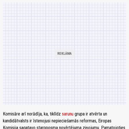
Komisāre arī norādīja, ka, tiklīdz
sarunu
grupa ir atvērta un
kandidātvalsts ir īstenojusi nepieciešamās reformas, Eiropas
Komisija sagatavo starpposma novērtējuma ziņojumu. Pamatojoties