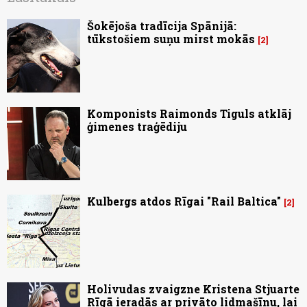
Šokējoša tradīcija Spānijā:
tūkstošiem suņu mirst mokās
2
Komponists Raimonds Tiguls atklāj
ģimenes traģēdiju
Kulbergs atdos Rīgai "Rail Baltica"
2
Holivudas zvaigzne Kristena Stjuarte
Rīgā ieradās ar privāto lidmašīnu, lai