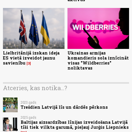
Lielbritānijā izskan ideja
Ukrainas armijas
ES vietā izveidot jaunu
komandieris sola iznīcināt
savienību
visas "Wildberries"
3
noliktavas
Atceries, kas notika...?
2023.gads
Trešdien Latvijā līs un dārdēs pērkons
2025.gads
Baltijas aizsardzības līnijas izveidošana Latvijā
tīši tiek vilkta garumā, pieļauj Jurģis Liepnieks