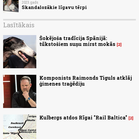
2023.gads
Skandalozākie līgavu tērpi
Lasītākais
Šokējoša tradīcija Spānijā:
tūkstošiem suņu mirst mokās
2
Komponists Raimonds Tiguls atklāj
ģimenes traģēdiju
Kulbergs atdos Rīgai "Rail Baltica"
2