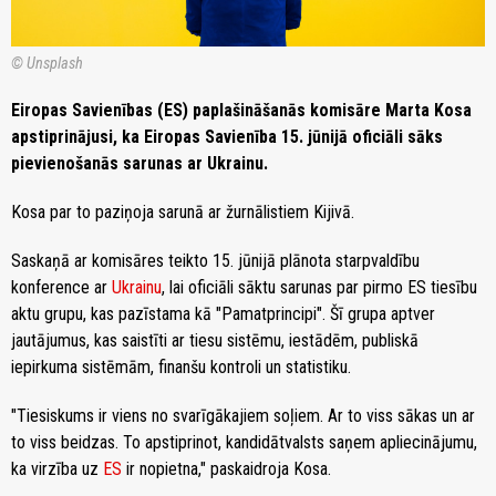
© Unsplash
Eiropas Savienības (ES) paplašināšanās komisāre Marta Kosa
apstiprinājusi, ka Eiropas Savienība 15. jūnijā oficiāli sāks
pievienošanās sarunas ar Ukrainu.
Kosa par to paziņoja sarunā ar žurnālistiem Kijivā.
Saskaņā ar komisāres teikto 15. jūnijā plānota starpvaldību
konference ar
Ukrainu
, lai oficiāli sāktu sarunas par pirmo ES tiesību
aktu grupu, kas pazīstama kā "Pamatprincipi". Šī grupa aptver
jautājumus, kas saistīti ar tiesu sistēmu, iestādēm, publiskā
iepirkuma sistēmām, finanšu kontroli un statistiku.
"Tiesiskums ir viens no svarīgākajiem soļiem. Ar to viss sākas un ar
to viss beidzas. To apstiprinot, kandidātvalsts saņem apliecinājumu,
ka virzība uz
ES
ir nopietna," paskaidroja Kosa.