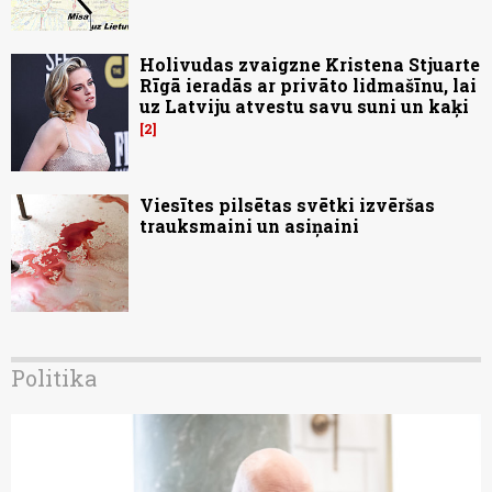
Holivudas zvaigzne Kristena Stjuarte
Rīgā ieradās ar privāto lidmašīnu, lai
uz Latviju atvestu savu suni un kaķi
2
Viesītes pilsētas svētki izvēršas
trauksmaini un asiņaini
Politika