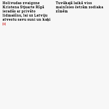
Holivudas zvaigzne
Tuvākajā laikā viss
Kristena Stjuarte Rīgā
mainīsies četrām zodiaka
ieradās ar privāto
zīmēm
lidmašīnu, lai uz Latviju
atvestu savu suni un kaķi
1