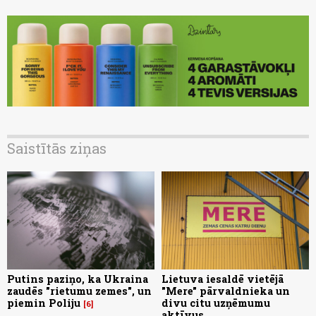
Saistītās ziņas
Putins paziņo, ka Ukraina
Lietuva iesaldē vietējā
zaudēs "rietumu zemes", un
"Mere" pārvaldnieka un
piemin Poliju
divu citu uzņēmumu
6
aktīvus