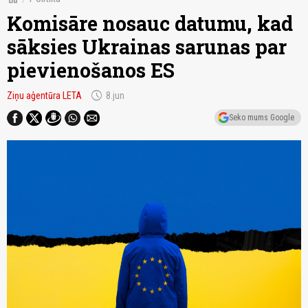
Komisāre nosauc datumu, kad
sāksies Ukrainas sarunas par
pievienošanos ES
schedule
Ziņu aģentūra LETA
8.jun
Seko mums Google