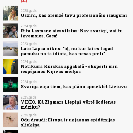
31
2025.gads
Uzzini, kas bremzē tavu profesionālo izaugsmi
2024.gads
Rita Lasmane aizsvilstas: Nav svarīgi, vai tu
izvemsies. Caca!
2023.gads
Lato Lapsa nikns: "bļ, nu kur lai es tagad
pamūku no tā idiota, kas nesas pretī"
2024.gads
Notikumi Kurskas apgabalā - eksperti min
iespējamos Kijivas mērķus
2024.gads
Svarīga ziņa tiem, kas plāno apmeklēt Lietuvu
2025.gads
VIDEO. Kā Zigmars Liepiņš vērtē šodienas
mūziku?
2025.gads
Odu draudi: Eiropa ir uz jaunas epidēmijas
sliekšņa