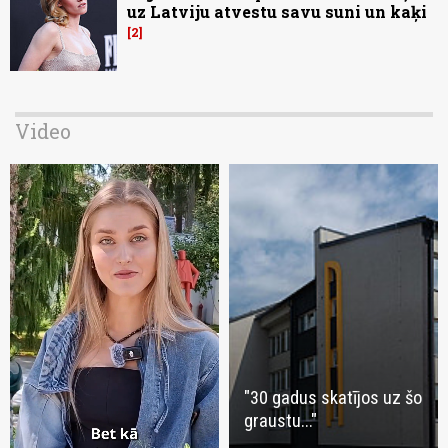
uz Latviju atvestu savu suni un kaķi
2
Video
"30 gadus skatījos uz šo
graustu..."