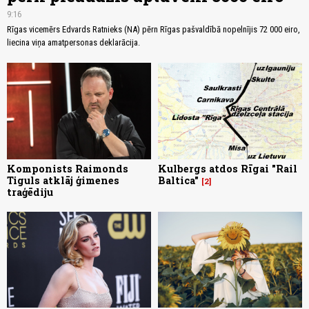
9:16
Rīgas vicemērs Edvards Ratnieks (NA) pērn Rīgas pašvaldībā nopelnījis 72 000 eiro,
liecina viņa amatpersonas deklarācija.
Komponists Raimonds
Kulbergs atdos Rīgai "Rail
Tiguls atklāj ģimenes
Baltica"
2
traģēdiju