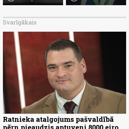
Svarīgākais
Ratnieka atalgojums pašvaldībā
pērn pieaudzis aptuveni 8000 eiro