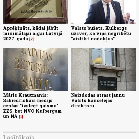
Aprēķināts, kādai jābūt
Valsts bužets. Kulbergs
minimālajai algai Latvijā
uzsver, ka viņš negribētu
2027. gadā
"aiztikt nodokļus"
2
Māris Krautmanis:
Neizdodas atrast jaunu
Sabiedriskais medijs
Valsts kancelejas
cenšas “izslēgt gaismu”
direktoru
ZZS, bet NVO Kulbergam
un NA
1
Lasītākais