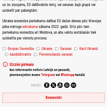
uz šo ziņojumu, ES dalībvalstis lemj, vai sarunas šajā grupā var
uzskatīt par pabeigtām.
Ukraina iesniedza pieteikumu dalībai ES dažas dienas pēc Krievijas
pilna mēroga
iebrukuma
sākuma 2022. gadā. Drīz pēc tam
pieteikumu iesniedza arī Moldova, un abu valstu iestāšanās tiek
uzskatīta par vienotu procesu.
label
label
label
label
Eiropas Savienība
Ukraina
Sarunas
Karš Ukrainā
label
label
kandidātvalsts
Pievienošanās sarunas
info
Uzzini pirmais
kas interesants noticis Latvijā un pasaulē,
pievienojoties mums
Telegram
vai
Whatsapp
kanālā
DALIES:
Komentēt