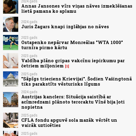
2024.gads
Annas Jansones vīrs viņas nāves izmeklēšanas
lietā pamana ko aplamu
2024.gads
Juris Žagars knapi izglābjas no nāves
2023.gads
Ostapenko nepārvar Monreālas "WTA 1000"
turnīra pirmo kārtu
2023.gads
Valdība plāno gripas vakcīnu iepirkumu par
četriem miljoniem
1
2025.gads
"Sāpīgs trieciens Krievijai". Šodien Vašingtonā
tiks parakstīts vēsturisks līgums
2024.gads
Austrijas kanclers: Situācija saistībā ar
acīmredzami plānoto teroraktu Vīnē bija ļoti
nopietna
2025.gads
CFLA fondu apguvē sola mazāk vērtēt un
vairāk uzticēties
2025.gads