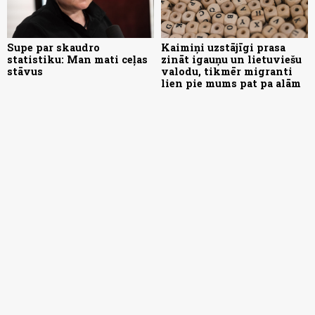
Supe par skaudro
Kaimiņi uzstājīgi prasa
statistiku: Man mati ceļas
zināt igauņu un lietuviešu
stāvus
valodu, tikmēr migranti
lien pie mums pat pa alām