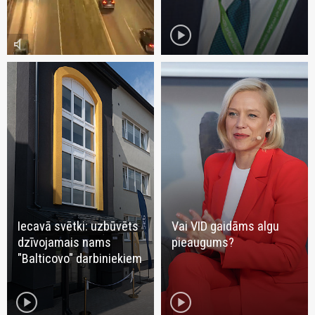
play_circle
volume_mute
Iecavā svētki: uzbūvēts
Vai VID gaidāms algu
dzīvojamais nams
pieaugums?
"Balticovo" darbiniekiem
play_circle
play_circle