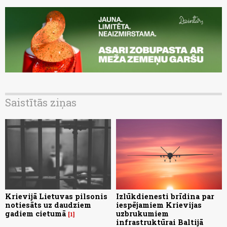
Saistītās ziņas
Krievijā Lietuvas pilsonis
Izlūkdienesti brīdina par
notiesāts uz daudziem
iespējamiem Krievijas
gadiem cietumā
uzbrukumiem
1
infrastruktūrai Baltijā