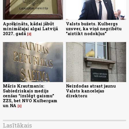
Aprēķināts, kādai jābūt
Valsts bužets. Kulbergs
minimālajai algai Latvijā
uzsver, ka viņš negribētu
2027. gadā
"aiztikt nodokļus"
2
Māris Krautmanis:
Neizdodas atrast jaunu
Sabiedriskais medijs
Valsts kancelejas
cenšas “izslēgt gaismu”
direktoru
ZZS, bet NVO Kulbergam
un NA
1
Lasītākais