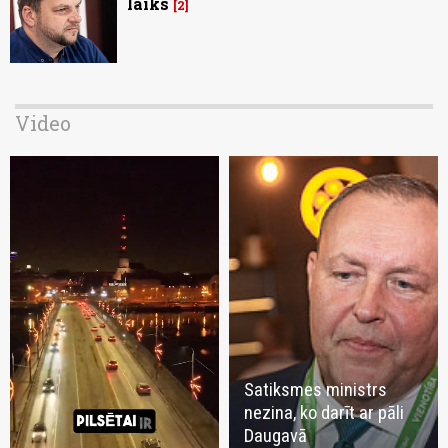
laiks
2
Video
Satiksmes ministrs
nezina, ko darīt ar pāli
Daugavā