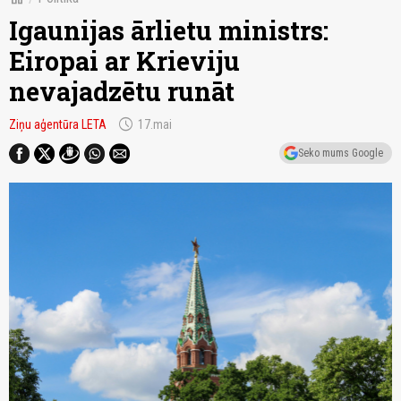
Igaunijas ārlietu ministrs:
Eiropai ar Krieviju
nevajadzētu runāt
schedule
Ziņu aģentūra LETA
17.mai
Seko mums Google