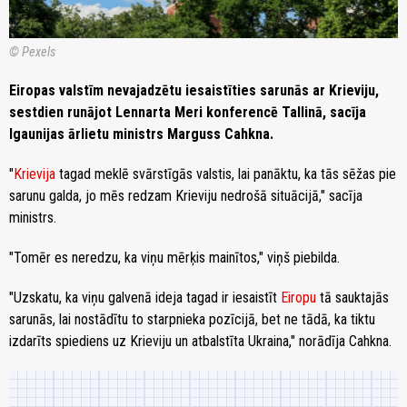
© Pexels
Eiropas valstīm nevajadzētu iesaistīties sarunās ar Krieviju,
sestdien runājot Lennarta Meri konferencē Tallinā, sacīja
Igaunijas ārlietu ministrs Marguss Cahkna.
"
Krievija
tagad meklē svārstīgās valstis, lai panāktu, ka tās sēžas pie
sarunu galda, jo mēs redzam Krieviju nedrošā situācijā," sacīja
ministrs.
"Tomēr es neredzu, ka viņu mērķis mainītos," viņš piebilda.
"Uzskatu, ka viņu galvenā ideja tagad ir iesaistīt
Eiropu
tā sauktajās
sarunās, lai nostādītu to starpnieka pozīcijā, bet ne tādā, ka tiktu
izdarīts spiediens uz Krieviju un atbalstīta Ukraina," norādīja Cahkna.