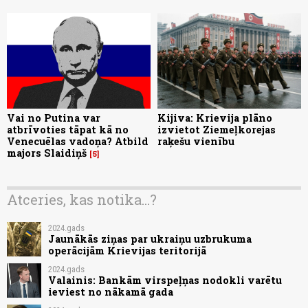
Vai no Putina var
Kijiva: Krievija plāno
atbrīvoties tāpat kā no
izvietot Ziemeļkorejas
Venecuēlas vadoņa? Atbild
raķešu vienību
majors Slaidiņš
5
Atceries, kas notika...?
2024.gads
Jaunākās ziņas par ukraiņu uzbrukuma
operācijām Krievijas teritorijā
2024.gads
Valainis: Bankām virspeļņas nodokli varētu
ieviest no nākamā gada