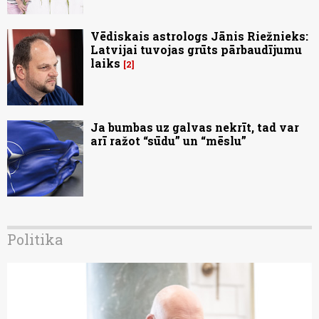
Vēdiskais astrologs Jānis Riežnieks:
Latvijai tuvojas grūts pārbaudījumu
laiks
2
Ja bumbas uz galvas nekrīt, tad var
arī ražot “sūdu” un “mēslu”
Politika