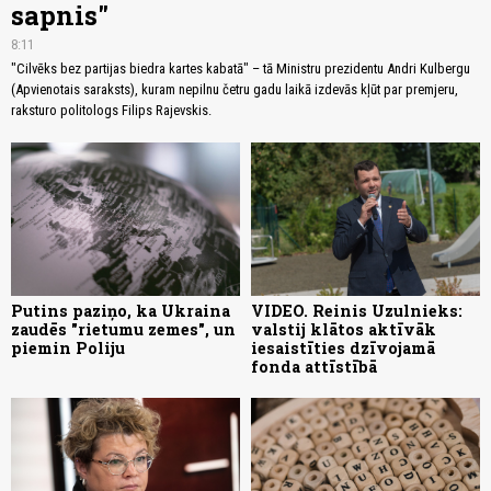
sapnis"
8:11
"Cilvēks bez partijas biedra kartes kabatā" – tā Ministru prezidentu Andri Kulbergu
(Apvienotais saraksts), kuram nepilnu četru gadu laikā izdevās kļūt par premjeru,
raksturo politologs Filips Rajevskis.
Putins paziņo, ka Ukraina
VIDEO. Reinis Uzulnieks:
zaudēs "rietumu zemes", un
valstij klātos aktīvāk
piemin Poliju
iesaistīties dzīvojamā
fonda attīstībā