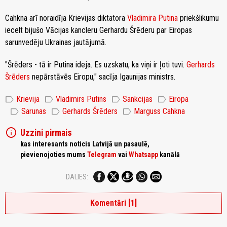
Cahkna arī noraidīja Krievijas diktatora
Vladimira Putina
priekšlikumu
iecelt bijušo Vācijas kancleru Gerhardu Šrēderu par Eiropas
sarunvedēju Ukrainas jautājumā.
"Šrēders - tā ir Putina ideja. Es uzskatu, ka viņi ir ļoti tuvi.
Gerhards
Šrēders
nepārstāvēs Eiropu," sacīja Igaunijas ministrs.
label
label
label
label
Krievija
Vladimirs Putins
Sankcijas
Eiropa
label
label
label
Sarunas
Gerhards Šrēders
Marguss Cahkna
info
Uzzini pirmais
kas interesants noticis Latvijā un pasaulē,
pievienojoties mums
Telegram
vai
Whatsapp
kanālā
DALIES:
Komentāri [1]