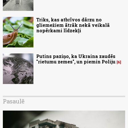
Triks, kas atbrīvos dārzu no
gliemežiem ātrāk nekā veikalā
nopērkami līdzekļi
Putins paziņo, ka Ukraina zaudēs
"rietumu zemes", un piemin Poliju
6
Pasaulē