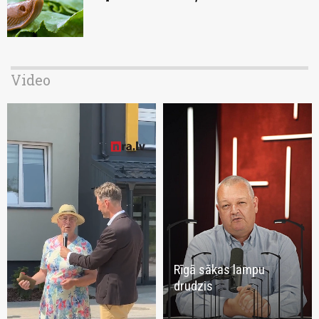
Video
Rīgā sākas lampu
drudzis