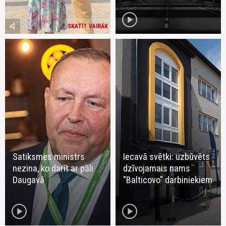
play_circle
volume_mute
SKATĪT VAIRĀK
Satiksmes ministrs
Iecavā svētki: uzbūvēts
nezina, ko darīt ar pāli
dzīvojamais nams
Daugavā
"Balticovo" darbiniekiem
play_circle
play_circle