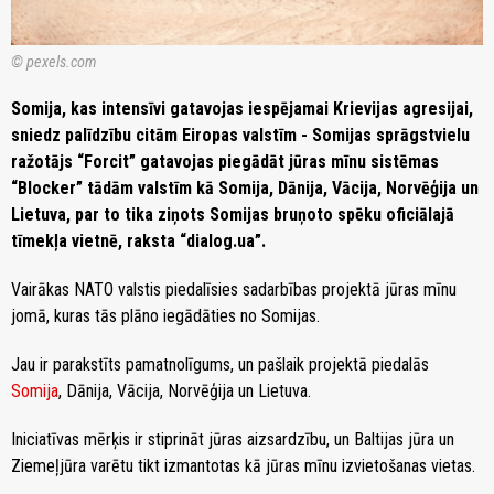
© pexels.com
Somija, kas intensīvi gatavojas iespējamai Krievijas agresijai,
sniedz palīdzību citām Eiropas valstīm - Somijas sprāgstvielu
ražotājs “Forcit” gatavojas piegādāt jūras mīnu sistēmas
“Blocker” tādām valstīm kā Somija, Dānija, Vācija, Norvēģija un
Lietuva, par to tika ziņots Somijas bruņoto spēku oficiālajā
tīmekļa vietnē, raksta “dialog.ua”.
Vairākas NATO valstis piedalīsies sadarbības projektā jūras mīnu
jomā, kuras tās plāno iegādāties no Somijas.
Jau ir parakstīts pamatnolīgums, un pašlaik projektā piedalās
Somija
, Dānija, Vācija, Norvēģija un Lietuva.
Iniciatīvas mērķis ir stiprināt jūras aizsardzību, un Baltijas jūra un
Ziemeļjūra varētu tikt izmantotas kā jūras mīnu izvietošanas vietas.