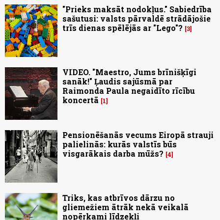
"Prieks maksāt nodokļus." Sabiedrība
sašutusi: valsts pārvaldē strādājošie
trīs dienas spēlējās ar "Lego"?
3
VIDEO. "Maestro, Jums brīnišķīgi
sanāk!" Ļaudis sajūsmā par
Raimonda Paula negaidīto rīcību
koncertā
1
Pensionēšanās vecums Eiropā strauji
palielinās: kurās valstīs būs
visgarākais darba mūžs?
4
Triks, kas atbrīvos dārzu no
gliemežiem ātrāk nekā veikalā
nopērkami līdzekļi