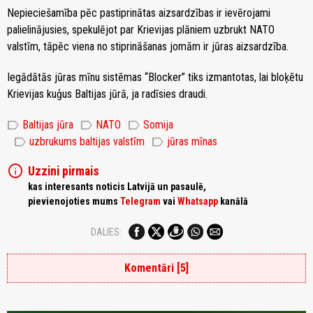
Nepieciešamība pēc pastiprinātas aizsardzības ir ievērojami
palielinājusies, spekulējot par Krievijas plāniem uzbrukt NATO
valstīm, tāpēc viena no stiprināšanas jomām ir jūras aizsardzība.
Iegādātās jūras mīnu sistēmas “Blocker” tiks izmantotas, lai bloķētu
Krievijas kuģus Baltijas jūrā, ja radīsies draudi.
label
label
label
Baltijas jūra
NATO
Somija
label
label
uzbrukums baltijas valstīm
jūras mīnas
info
Uzzini pirmais
kas interesants noticis Latvijā un pasaulē,
pievienojoties mums
Telegram
vai
Whatsapp
kanālā
DALIES:
Komentāri [5]