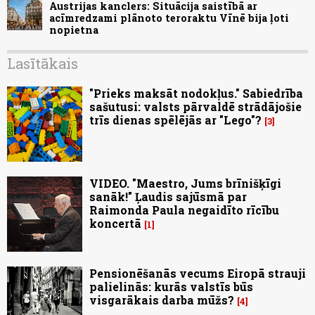
Austrijas kanclers: Situācija saistībā ar
acīmredzami plānoto teroraktu Vīnē bija ļoti
nopietna
Lasītākais
"Prieks maksāt nodokļus." Sabiedrība
sašutusi: valsts pārvaldē strādājošie
trīs dienas spēlējās ar "Lego"?
3
VIDEO. "Maestro, Jums brīnišķīgi
sanāk!" Ļaudis sajūsmā par
Raimonda Paula negaidīto rīcību
koncertā
1
Pensionēšanās vecums Eiropā strauji
palielinās: kurās valstīs būs
visgarākais darba mūžs?
4