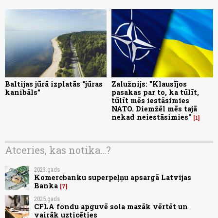
Baltijas jūrā izplatās “jūras
Zalužnijs: "Klausījos
kanibāls”
pasakas par to, ka tūlīt,
tūlīt mēs iestāsimies
NATO. Diemžēl mēs tajā
nekad neiestāsimies"
1
Atceries, kas notika...?
2023.gads
Komercbanku superpeļņu apsargā Latvijas
Banka
7
2025.gads
CFLA fondu apguvē sola mazāk vērtēt un
vairāk uzticēties