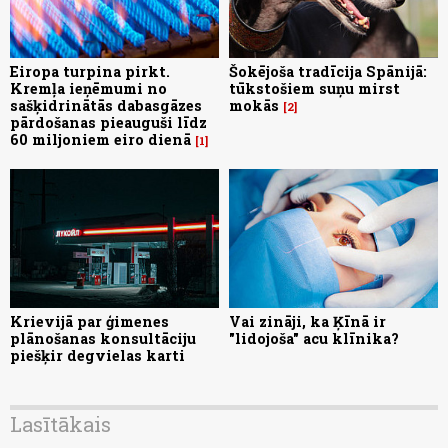
Eiropa turpina pirkt.
Šokējoša tradīcija Spānijā:
Kremļa ieņēmumi no
tūkstošiem suņu mirst
sašķidrinātās dabasgāzes
mokās
2
pārdošanas pieauguši līdz
60 miljoniem eiro dienā
1
Krievijā par ģimenes
Vai zināji, ka Ķīnā ir
plānošanas konsultāciju
"lidojoša" acu klīnika?
piešķir degvielas karti
Lasītākais