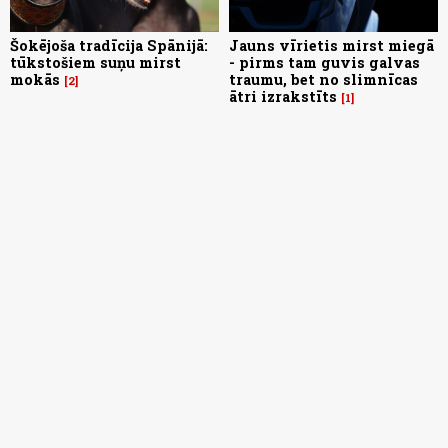
Šokējoša tradīcija Spānijā:
Jauns vīrietis mirst miegā
tūkstošiem suņu mirst
- pirms tam guvis galvas
mokās
traumu, bet no slimnīcas
2
ātri izrakstīts
1