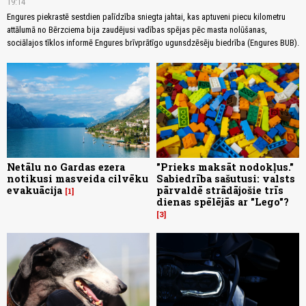
19:14
Engures piekrastē sestdien palīdzība sniegta jahtai, kas aptuveni piecu kilometru
attālumā no Bērzciema bija zaudējusi vadības spējas pēc masta nolūšanas,
sociālajos tīklos informē Engures brīvprātīgo ugunsdzēsēju biedrība (Engures BUB).
Netālu no Gardas ezera
"Prieks maksāt nodokļus."
notikusi masveida cilvēku
Sabiedrība sašutusi: valsts
evakuācija
pārvaldē strādājošie trīs
1
dienas spēlējās ar "Lego"?
3