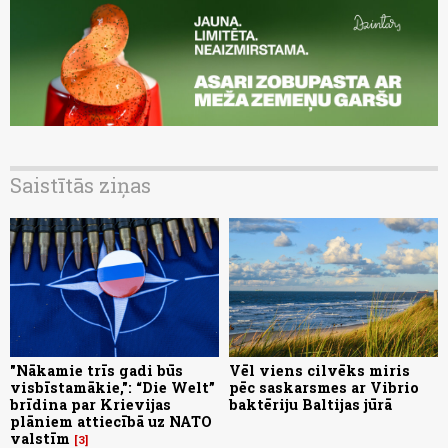
Saistītās ziņas
"Nākamie trīs gadi būs
Vēl viens cilvēks miris
visbīstamākie,": “Die Welt”
pēc saskarsmes ar Vibrio
brīdina par Krievijas
baktēriju Baltijas jūrā
plāniem attiecībā uz NATO
valstīm
3