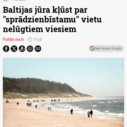
Baltijas jūra kļūst par
"sprādzienbīstamu" vietu
nelūgtiem viesiem
schedule
Portāls nra.lv
16.jūl
Seko mums Google