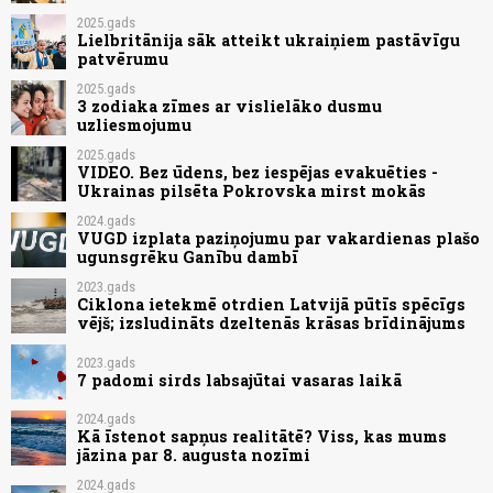
2025.gads
Lielbritānija sāk atteikt ukraiņiem pastāvīgu
patvērumu
2025.gads
3 zodiaka zīmes ar vislielāko dusmu
uzliesmojumu
2025.gads
VIDEO. Bez ūdens, bez iespējas evakuēties -
Ukrainas pilsēta Pokrovska mirst mokās
2024.gads
VUGD izplata paziņojumu par vakardienas plašo
ugunsgrēku Ganību dambī
2023.gads
Ciklona ietekmē otrdien Latvijā pūtīs spēcīgs
vējš; izsludināts dzeltenās krāsas brīdinājums
2023.gads
7 padomi sirds labsajūtai vasaras laikā
2024.gads
Kā īstenot sapņus realitātē? Viss, kas mums
jāzina par 8. augusta nozīmi
2024.gads