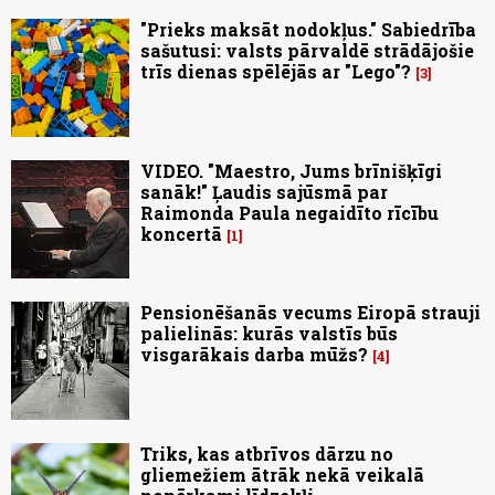
"Prieks maksāt nodokļus." Sabiedrība
sašutusi: valsts pārvaldē strādājošie
trīs dienas spēlējās ar "Lego"?
3
VIDEO. "Maestro, Jums brīnišķīgi
sanāk!" Ļaudis sajūsmā par
Raimonda Paula negaidīto rīcību
koncertā
1
Pensionēšanās vecums Eiropā strauji
palielinās: kurās valstīs būs
visgarākais darba mūžs?
4
Triks, kas atbrīvos dārzu no
gliemežiem ātrāk nekā veikalā