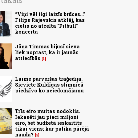
ītākais
“Viņi vēl ilgi laizīs brūces...”
Filips Rajevskis atklāj, kas
cietīs no atceltā "Pitbull"
koncerta
Jāņa Timmas bijusī sieva
liek noprast, ka ir jaunās
attiecībās
1
Laime pārvēršas traģēdijā.
Sieviete Kuldīgas slimnīcā
piedzīvo ko neiedomājamu
Trīs eiro muitas nodoklis.
Iekasēti jau pieci miljoni
eiro, bet budžetā ieskaitīts
tikai viens; kur palika pārējā
nauda?
3