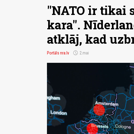
"NATO ir tikai 
kara". Nīderlan
atklāj, kad uzb
schedule
Portāls nra.lv
2.mai