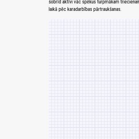
šobrīd aktīvi vāc spēkus turpmākam triecienam
laikā pēc karadarbības pārtraukšanas.