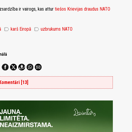
zsardzība ir vairogs, kas attur
tiešos Krievijas draudus NATO
label
label
ā
karš Eiropā
uzbrukums NATO
nālā
Komentāri [13]