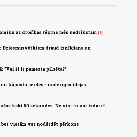
omiku uz drošības rēķina mēs nedrīkstam
8
s: Dziesmusvētkiem draud iznīkšana un
; "Vai šī ir pamesta pilsēta?"
 un kāpostu serdes - noderīgas idejas
ušos kaķi 60 sekundēs. Ne visi to var izdarīt!
, bet vietām var nodārdēt pērkons