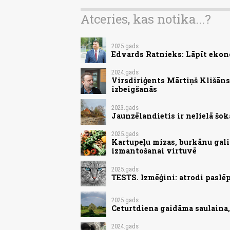
Atceries, kas notika...?
2025.gads
Edvards Ratnieks: Lāpīt ekon
2024.gads
Virsdiriģents Mārtiņš Klišān
izbeigšanās
2023.gads
Jaunzēlandietis ir nelielā šokā
2025.gads
Kartupeļu mizas, burkānu gali
izmantošanai virtuvē
2025.gads
TESTS. Izmēģini: atrodi paslēp
2025.gads
Ceturtdiena gaidāma saulaina
2024.gads