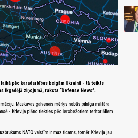
laikā pēc karadarbības beigām Ukrainā - tā teikts
as ikgadējā ziņojumā, raksta “Defense News”.
rmāciju, Maskavas galvenais mērķis nebūs pilnīga militāra
ansē - Krievija plāno tiekties pēc ierobežotiem teritoriāliem
s uzbrukums NATO valstīm ir maz ticams, tomēr Krievija jau