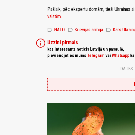
Pašlaik, pēc ekspertu domām, tieši Ukrainas ai
valstīm.
label
label
label
NATO
Krievijas armija
Karš Ukrain
info
Uzzini pirmais
kas interesants noticis Latvijā un pasaulē,
pievienojoties mums
Telegram
vai
Whatsapp
ka
DALIES: