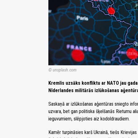
© unsplash.com
Kremlis uzsāks konfliktu ar NATO jau gada 
Nīderlandes militārās izlūkošanas aģentūr
Saskaņā ar izlūkošanas aģentūras sniegto info
uzvara, bet gan politiska šķelšanās Rietumu ali
ieguvumiem, slēpjoties aiz kodoldraudiem.
Kamēr turpināsies karš Ukrainā, tiešs Krievija