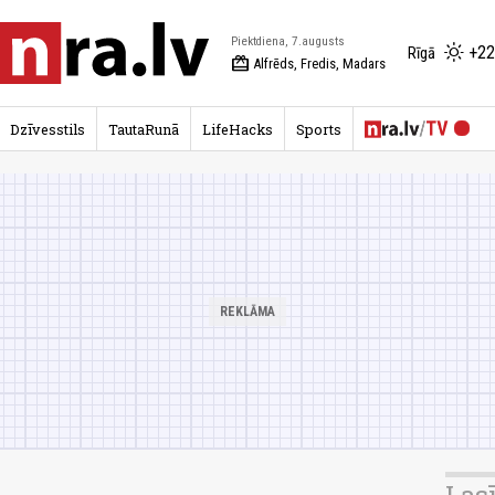
Piektdiena, 7.augusts
+22
Rīgā
redeem
Alfrēds, Fredis, Madars
Dzīvesstils
TautaRunā
LifeHacks
Sports