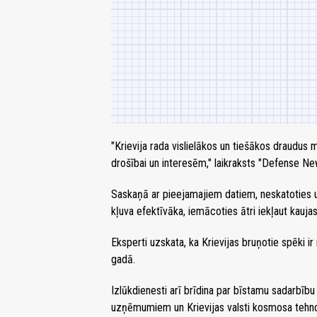
"Krievija rada vislielākos un tiešākos draudus m
drošībai un interesēm," laikraksts "Defense New
Saskaņā ar pieejamajiem datiem, neskatoties 
kļuva efektīvāka, iemācoties ātri iekļaut kauja
Eksperti uzskata, ka Krievijas bruņotie spēki ir n
gadā.
Izlūkdienesti arī brīdina par bīstamu sadarbību
uzņēmumiem un Krievijas valsti kosmosa tehno