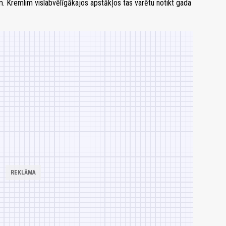
. Kremlim vislabvēlīgākajos apstākļos tas varētu notikt gada