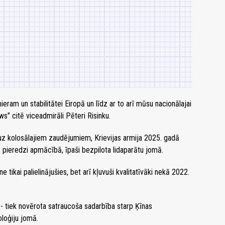
ieram un stabilitātei Eiropā un līdz ar to arī mūsu nacionālajai
s" citē viceadmirāli Pēteri Risinku.
uz kolosālajiem zaudējumiem, Krievijas armija 2025. gadā
s pieredzi apmācībā, īpaši bezpilota lidaparātu jomā.
e tikai palielinājušies, bet arī kļuvuši kvalitatīvāki nekā 2022.
 - tiek novērota satraucoša sadarbība starp Ķīnas
loģiju jomā.