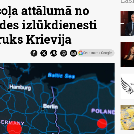
Las
soļa attālumā no
des izlūkdienesti
ruks Krievija
Seko mums Google