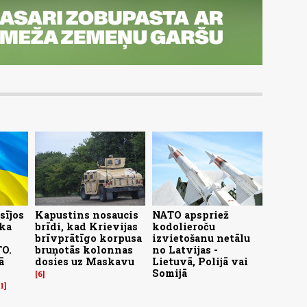
sījos
Kapustins nosaucis
NATO apspriež
 ka
brīdi, kad Krievijas
kodolieroču
brīvprātīgo korpusa
izvietošanu netālu
TO.
bruņotās kolonnas
no Latvijas -
ā
dosies uz Maskavu
Lietuvā, Polijā vai
Somijā
6
1