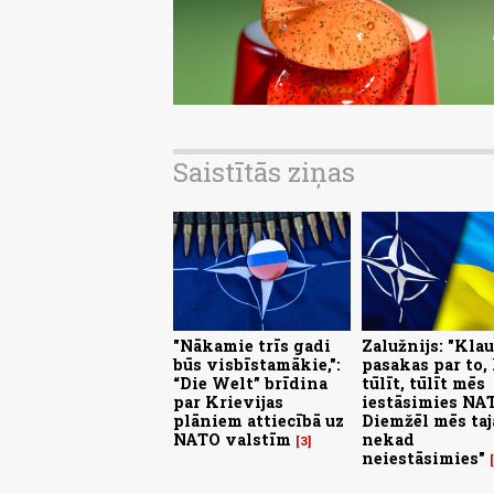
Saistītās ziņas
"Nākamie trīs gadi
Zalužnijs: "Klau
būs visbīstamākie,":
pasakas par to,
“Die Welt” brīdina
tūlīt, tūlīt mēs
par Krievijas
iestāsimies NA
plāniem attiecībā uz
Diemžēl mēs taj
NATO valstīm
nekad
3
neiestāsimies"