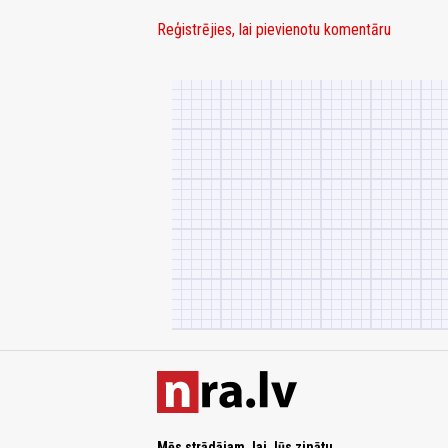
Reģistrējies, lai pievienotu komentāru
Mēs strādājam, lai Jūs zinātu