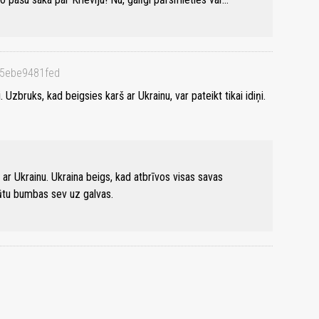
65ebe9481fed
. Uzbruks, kad beigsies karš ar Ukrainu, var pateikt tikai idiņi.
 ar Ukrainu. Ukraina beigs, kad atbrīvos visas savas
abūtu bumbas sev uz galvas.