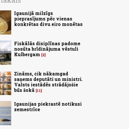
ītākais
Igaunijā milzīgs
pieprasījums pēc vienas
konkrētas divu eiro monētas
Fiskālās disiplīnas padome
nosūta brīdinājuma vēstuli
Kulbergam
2
Zināms, cik nākamgad
saņems deputāti un ministri.
Valsts iestādēs strādājošie
būs šokā
11
Igaunijas piekrastē notikusi
zemestrīce