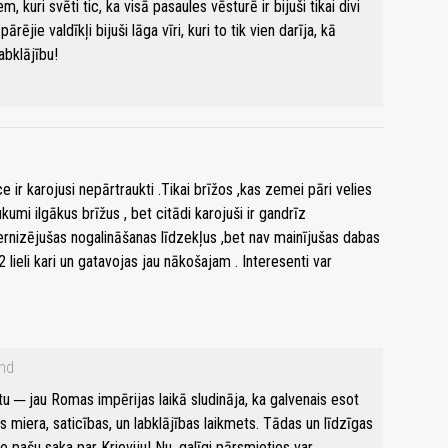
m, kuri svēti tic, ka visā pasaules vēsturē ir bijuši tikai divi
pārējie valdīkļi bijuši lāga vīri, kuri to tik vien darīja, kā
abklājību!
e ir karojusi nepārtraukti .Tikai brīžos ,kas zemei pāri velies
kumi ilgākus brīžus , bet citādi karojuši ir gandrīz
ernizējušas nogalināšanas līdzekļus ,bet nav mainījušas dabas
 lieli kari un gatavojas jau nākošajam . Interesenti var
nd
ātu ─ jau Romas impērijas laikā sludināja, ka galvenais esot
 miera, saticības, un labklājības laikmets. Tādas un līdzīgas
 pašu saka par Krieviju! Nu, galīgi pārsmieties var…