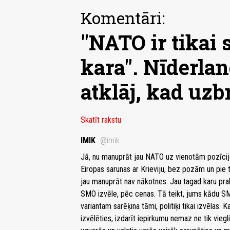
Komentāri:
"NATO ir tikai 
kara". Nīderlan
atklāj, kad uzb
Skatīt rakstu
IMIK
@imik
Jā, nu manuprāt jau NATO uz vienotām pozīcij
Eiropas sarunas ar Krieviju, bez pozām un pie 
jau manuprāt nav nākotnes. Jau tagad karu prakti
SMO izvēle, pēc cenas. Tā teikt, jums kādu SM
variantam sarēķina tāmi, politiķi tikai izvēlas.
izvēlēties, izdarīt iepirkumu nemaz ne tik vieg