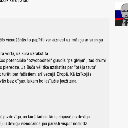
 mazāk karot SMO.
 šīs vienošānās to papīrīti var aiznest uz mājiņu ar sirsniņu
ra vērta, uz kura uzrakstīta.
šos potenciālie "ozvoboditeli" glaudīs "pa glviņu" , tad drūmi
 pieredze. Ja Buča vēl tika uzskatīta par "brāļu tautu"
iek turēti par fašistiem, arī vecajā Eiropā. Kā izrīkojās
s bez cīņas, laikam ko lasījušie ļauži zina.
ji izdevīgu, un kurš tad nu tādu, abpusēji izdevīgu
ji izdevīgu vienošanos jau parasti vispār neslēdz.