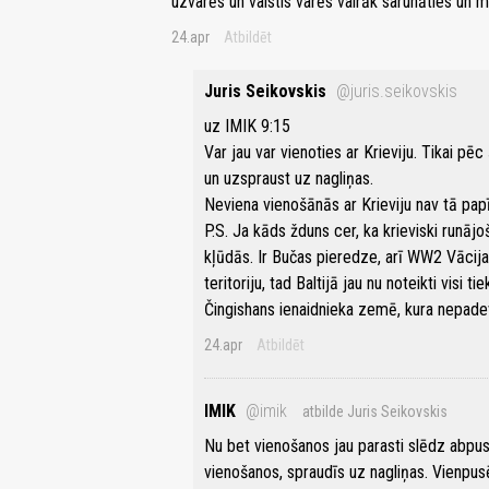
uzvarēs un valstis varēs vairāk sarunāties un
24.apr
Atbildēt
Juris Seikovskis
@juris.seikovskis
uz IMIK 9:15
Var jau var vienoties ar Krieviju. Tikai pēc
un uzspraust uz nagliņas.
Neviena vienošānās ar Krieviju nav tā papī
P.S. Ja kāds žduns cer, ka krieviski runājo
kļūdās. Ir Bučas pieredze, arī WW2 Vācijas
teritoriju, tad Baltijā jau nu noteikti visi t
Čingishans ienaidnieka zemē, kura nepadevā
24.apr
Atbildēt
IMIK
@imik
atbilde Juris Seikovskis
Nu bet vienošanos jau parasti slēdz abpusē
vienošanos, spraudīs uz nagliņas. Vienpusē