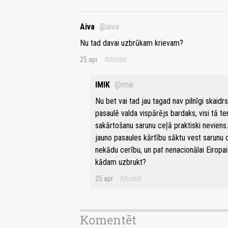
Aiva
@aiva
Nu tad davai uzbrūkam krievam?
25.apr
Atbildēt
IMIK
@imik
Nu bet vai tad jau tagad nav pilnīgi skaid
pasaulē valda vispārējs bardaks, visi tā 
sakārtošanu sarunu ceļā praktiski neviens
jauno pasaules kārtību sāktu vest sarunu 
nekādu cerību, un pat nenacionālai Eiropai
kādam uzbrukt?
25.apr
Atbildēt
Komentēt