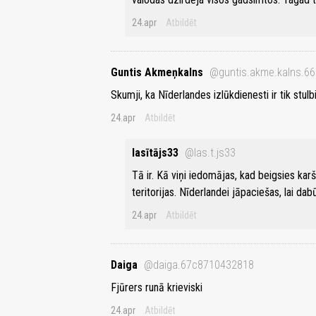
24.apr
Atbildēt
Guntis Akmeņkalns
@guntis.akme.kalns.6
Skumji, ka Nīderlandes izlūkdienesti ir tik stulbi
24.apr
Atbildēt
lasītājs33
@las.t.js33
Tā ir. Kā viņi iedomājas, kad beigsies karš
teritorijas. Nīderlandei jāpaciešas, lai d
24.apr
Atbildēt
Daiga
@daiga.67c8710432818
Fjūrers runā krieviski
24.apr
Atbildēt