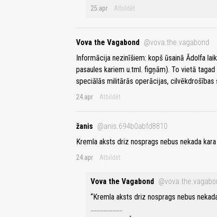
25.apr
Atbildēt
Vova the Vagabond
@vova.the.vagabond
Informācija nezinīšiem: kopš ūsainā Ādolfa laik
pasaules kariem u.tml. figņām). To vietā tagad 
speciālās militārās operācijas, cilvēkdrošības 
24.apr
Atbildēt
žanis
@anis.694b0abfd8810
Kremla aksts driz nosprags nebus nekada kara
24.apr
Atbildēt
Vova the Vagabond
@vova.the.vagabo
“Kremla aksts driz nosprags nebus nekad
………………….