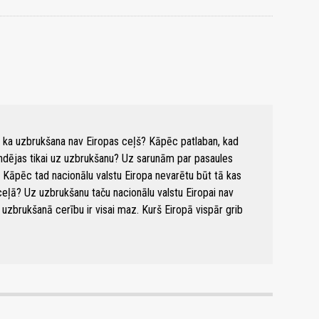
rs ka uzbrukšana nav Eiropas ceļš? Kāpēc patlaban, kad
tendējas tikai uz uzbrukšanu? Uz sarunām par pasaules
. Kāpēc tad nacionālu valstu Eiropa nevarētu būt tā kas
ceļā? Uz uzbrukšanu taču nacionālu valstu Eiropai nav
 uzbrukšanā cerību ir visai maz. Kurš Eiropā vispār grib