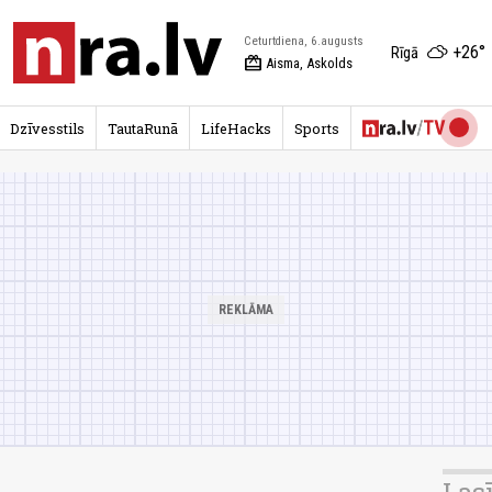
Ceturtdiena, 6.augusts
+26°
Rīgā
redeem
Aisma, Askolds
Dzīvesstils
TautaRunā
LifeHacks
Sports