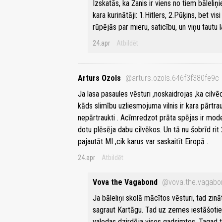
Izskatās, ka Žanis ir viens no tiem bāleliņie
kara kurinātāji: 1.Hitlers, 2.Pūķins, bet visi 
rūpējās par mieru, saticību, un viņu tautu l
24.apr
Atbildēt
Arturs Ozols
@arturs.ozols.646f3f380fe9c
Ja lasa pasaules vēsturi ,noskaidrojas ,ka cilvēc
kāds slimību uzliesmojuma vilnis ir kara pārtrau
nepārtraukti . Acīmredzot prāta spējas ir mod
dotu plēsēja dabu cilvēkos. Un tā nu šobrīd rit 2
pajautāt MI ,cik karus var saskaitīt Eiropā .
24.apr
Atbildēt
Vova the Vagabond
@vova.the.vagabo
Ja bāleliņi skolā mācītos vēsturi, tad zin
sagraut Kartāgu. Tad uz zemes iestāšoties
valodas dzirdēja visos gadsimtos. Tagad to