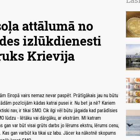
Las
soļa attālumā no
des izlūkdienesti
ruks Krievija
ām Eiropā vairs nemaz nevar paspēt. Prātīgākais jau nu būtu
tādām pozīcijām kādas katrai pusei ir. Nu bet ja nē? Kariem
ski nav, ir tikai SMO. Cik ilgi vēl būtu jāgaida kad parādīsies
O lūdzu - lētāku vai dārgāku, ar ekstrām. MI katram
 Kas gan var būt visai grūts darbs jo lērums ekstru, lērums cenu,
li. Kas gan varbūt ka tikai uz labu. Jācer ka nākotnē skopums