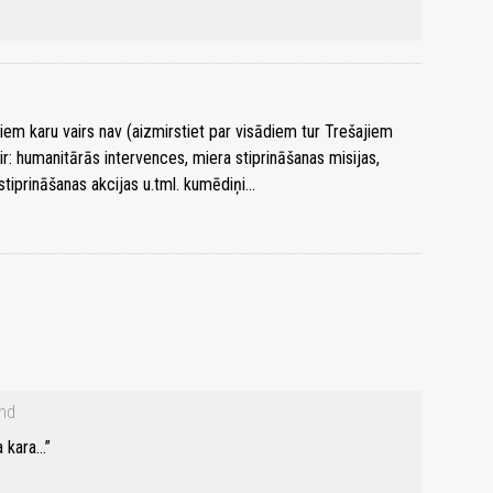
iem karu vairs nav (aizmirstiet par visādiem tur Trešajiem
ir: humanitārās intervences, miera stiprināšanas misijas,
stiprināšanas akcijas u.tml. kumēdiņi…
nd
a kara…”